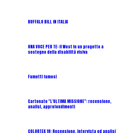
BUFFALO BILL IN ITALIA
UNA VOCE
UNA VOCE PER TE: il West in un progetto a
UNA VOCE
sostegno della disabilità visiva
UNA VOCE
Fumetti fumosi
UNA VOCE
Cartonato "L'ULTIMA MISSIONE": recensione,
analisi, approfondimenti
UNA VOCE
COLORTEX 18: Recensione, intervista ed analisi