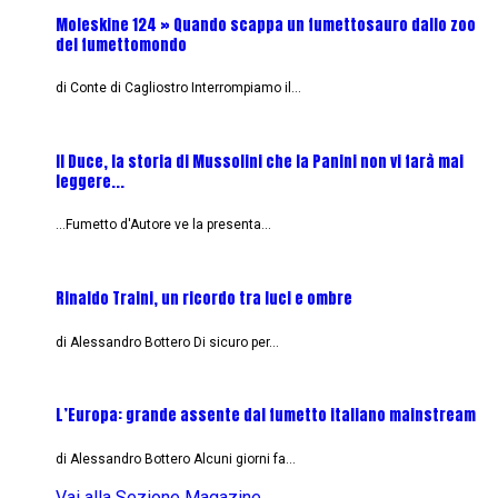
Moleskine 124 » Quando scappa un fumettosauro dallo zoo
C
del fumettomondo
P
di Conte di Cagliostro Interrompiamo il…
D
Il Duce, la storia di Mussolini che la Panini non vi farà mai
L
leggere...
L
...Fumetto d'Autore ve la presenta…
L
Rinaldo Traini, un ricordo tra luci e ombre
L
di Alessandro Bottero Di sicuro per…
O
L’Europa: grande assente dal fumetto italiano mainstream
B
di Alessandro Bottero Alcuni giorni fa…
D
Vai alla Sezione Magazine