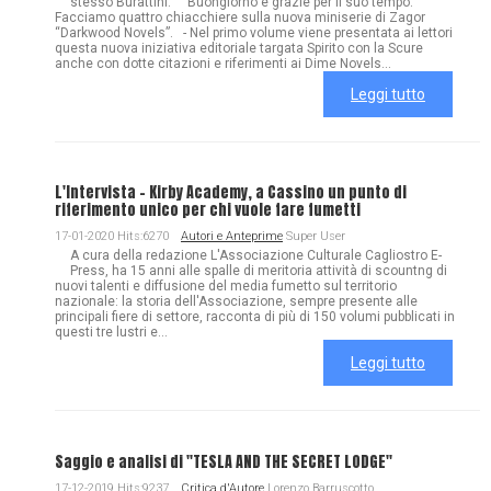
stesso Burattini. Buongiorno e grazie per il suo tempo.
Facciamo quattro chiacchiere sulla nuova miniserie di Zagor
“Darkwood Novels”. - Nel primo volume viene presentata ai lettori
questa nuova iniziativa editoriale targata Spirito con la Scure
anche con dotte citazioni e riferimenti ai Dime Novels...
Leggi tutto
L'Intervista - Kirby Academy, a Cassino un punto di
riferimento unico per chi vuole fare fumetti
17-01-2020 Hits:6270
Autori e Anteprime
Super User
A cura della redazione L'Associazione Culturale Cagliostro E-
Press, ha 15 anni alle spalle di meritoria attività di scountng di
nuovi talenti e diffusione del media fumetto sul territorio
nazionale: la storia dell'Associazione, sempre presente alle
principali fiere di settore, racconta di più di 150 volumi pubblicati in
questi tre lustri e...
Leggi tutto
Saggio e analisi di "TESLA AND THE SECRET LODGE"
17-12-2019 Hits:9237
Critica d'Autore
Lorenzo Barruscotto