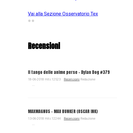
Vai alla Sezione Osservatorio Tex
Recensioni
Il tango delle anime perse - Dylan Dog #379
18-06-2018 Hits:12523
Recensioni
Redazione
...
MAXMAGNUS – MAX BUNKER (OSCAR INK)
13-06-2018 Hits:12244
Recensioni
Redazione
...