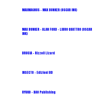
MAXMAGNUS – MAX BUNKER (OSCAR INK)
MAX BUNKER – ALAN FORD – LIBRO QUATTRO (OSCAR
INK)
BRUCIA - Rizzoli Lizard
INSECTO - Edizioni BD
RYUKO - BAO Publishing