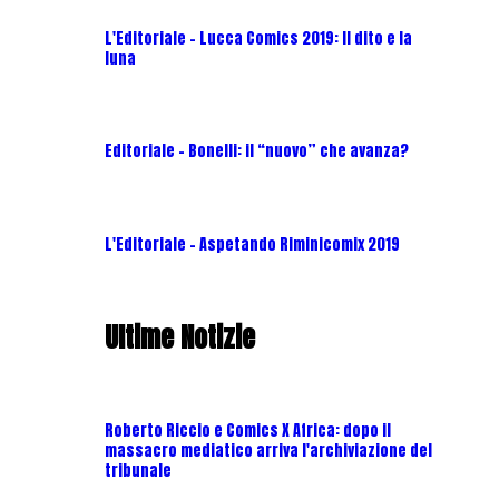
L'Editoriale - Lucca Comics 2019: Il dito e la
luna
Editoriale - Bonelli: il “nuovo” che avanza?
L'Editoriale - Aspetando Riminicomix 2019
Ultime Notizie
Roberto Riccio e Comics X Africa: dopo il
massacro mediatico arriva l'archiviazione del
tribunale