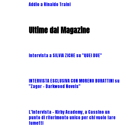
Addio a Rinaldo Traini
Ultime dal Magazine
Intervista a SILVIA ZICHE su "QUEI DUE"
INTERVISTA ESCLUSIVA CON MORENO BURATTINI su
"Zagor - Darkwood Novels"
L'Intervista - Kirby Academy, a Cassino un
punto di riferimento unico per chi vuole fare
fumetti