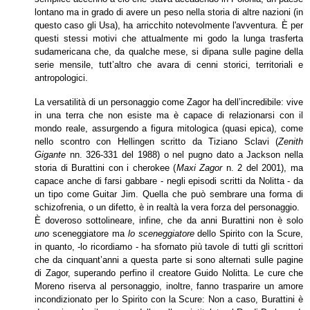
lontano ma in grado di avere un peso nella storia di altre nazioni (in
questo caso gli Usa), ha arricchito notevolmente l'avventura. È per
questi stessi motivi che attualmente mi godo la lunga trasferta
sudamericana che, da qualche mese, si dipana sulle pagine della
serie mensile, tutt’altro che avara di cenni storici, territoriali e
antropologici.
La versatilità di un personaggio come Zagor ha dell’incredibile: vive
in una terra che non esiste ma è capace di relazionarsi con il
mondo reale, assurgendo a figura mitologica (quasi epica), come
nello scontro con Hellingen scritto da Tiziano Sclavi (
Zenith
Gigante
nn. 326-331 del 1988) o nel pugno dato a Jackson nella
storia di Burattini con i cherokee (
Maxi Zagor
n. 2 del 2001), ma
capace anche di farsi gabbare - negli episodi scritti da Nolitta - da
un tipo come
Guitar
Jim. Quella che può sembrare una forma di
schizofrenia, o un difetto, è in realtà la vera forza del personaggio.
È doveroso sottolineare, infine, che da anni Burattini non è solo
uno
sceneggiatore ma
lo sceneggiatore
dello Spirito con la Scure,
in quanto, -lo ricordiamo - ha sfornato più tavole di tutti gli scrittori
che da cinquant’anni a questa parte si sono alternati sulle pagine
di Zagor, superando perfino il creatore Guido Nolitta. Le cure che
Moreno riserva al personaggio, inoltre, fanno trasparire un amore
incondizionato per lo Spirito con la Scure: Non a caso, Burattini è