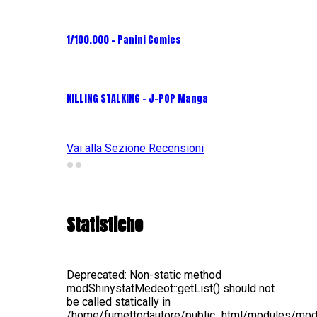
1/100.000 - Panini Comics
MY CAPR
KILLING STALKING - J-POP Manga
PSYCO-P
(Planet
Vai alla Sezione Recensioni
Statistiche
Deprecated
: Non-static method
modShinystatMedeot::getList() should not
be called statically in
/home/fumettodautore/public_html/modules/mo