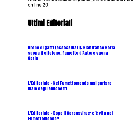
on line
20
Ultimi Editoriali
Rrobe di gatti (assassinati): Gianfranco Goria
suona il citofono, Fumetto d'Autore suona
Goria
L'Editoriale - Nel Fumettomondo mai parlare
male degli amichetti
L'Editoriale - Dopo il Coronavirus: c’è vita nel
Fumettomondo?