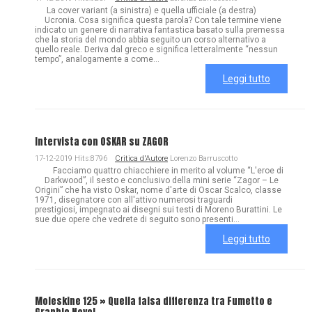
La cover variant (a sinistra) e quella ufficiale (a destra)
Ucronia. Cosa significa questa parola? Con tale termine viene
indicato un genere di narrativa fantastica basato sulla premessa
che la storia del mondo abbia seguito un corso alternativo a
quello reale. Deriva dal greco e significa letteralmente “nessun
tempo”, analogamente a come...
Leggi tutto
Intervista con OSKAR su ZAGOR
17-12-2019 Hits:8796
Critica d'Autore
Lorenzo Barruscotto
Facciamo quattro chiacchiere in merito al volume “L'eroe di
Darkwood”, il sesto e conclusivo della mini serie “Zagor – Le
Origini” che ha visto Oskar, nome d'arte di Oscar Scalco, classe
1971, disegnatore con all'attivo numerosi traguardi
prestigiosi, impegnato ai disegni sui testi di Moreno Burattini. Le
sue due opere che vedrete di seguito sono presenti...
Leggi tutto
Moleskine 125 » Quella falsa differenza tra Fumetto e