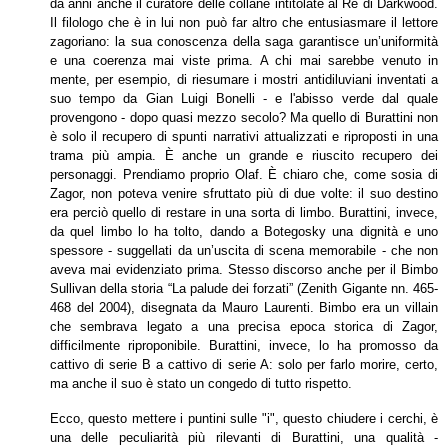
da anni anche il curatore delle collane intitolate al Re di Darkwood.
I
l filologo
che è in lui non può far altro che entusiasmare il lettore
zagoriano: la sua conoscenza della saga garantisce un’uniformità
e una coerenza mai viste prima. A chi mai sarebbe venuto in
mente, per esempio, di riesumare i mostri antidiluviani inventati a
suo tempo da Gian Luigi Bonelli - e l'abisso verde dal quale
provengono - dopo quasi mezzo secolo? Ma quello di Burattini non
è solo il recupero di spunti narrativi attualizzati e riproposti in una
trama più ampia. È anche un grande e riuscito recupero dei
personaggi. Prendiamo proprio Olaf. È chiaro che, come sosia di
Zagor, non poteva venire sfruttato più di due volte: il suo destino
era perciò quello di restare in una sorta di limbo. Burattini, invece,
da quel limbo lo ha tolto, dando a Botegosky una dignità e uno
spessore - suggellati da un’uscita di scena memorabile - che non
aveva mai evidenziato prima. Stesso discorso anche per il
Bimbo
Sullivan della storia “La palude dei forzati” (Zenith Gigante nn. 465-
468 del 2004), disegnata da Mauro Laurenti.
Bimbo
era un
villain
che sembrava legato a una precisa epoca storica di Zagor,
difficilmente riproponibile. Burattini, invece, lo ha promosso da
cattivo di serie B a cattivo di serie A: solo per farlo morire, certo,
ma anche il suo è stato un congedo di tutto rispetto.
Ecco, questo mettere i puntini sulle "i", questo chiudere i cerchi, è
una delle peculiarità più rilevanti di Burattini, una qualità -