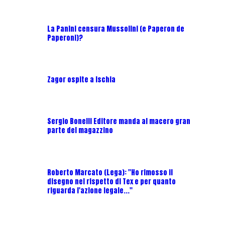
La Panini censura Mussolini (e Paperon de
Paperoni)?
Zagor ospite a Ischia
Sergio Bonelli Editore manda al macero gran
parte del magazzino
Roberto Marcato (Lega): "Ho rimosso il
disegno nel rispetto di Tex e per quanto
riguarda l'azione legale..."