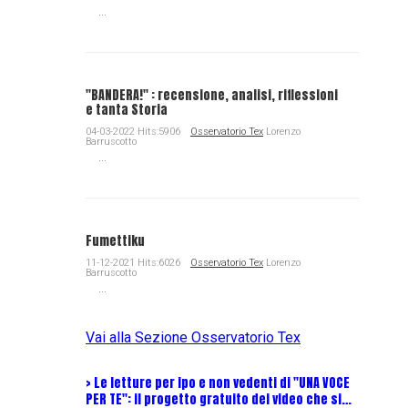
...
"BANDERA!" : recensione, analisi, riflessioni
e tanta Storia
04-03-2022 Hits:5906
Osservatorio Tex
Lorenzo
Barruscotto
...
Fumettiku
11-12-2021 Hits:6026
Osservatorio Tex
Lorenzo
Barruscotto
...
Vai alla Sezione Osservatorio Tex
> Le letture per ipo e non vedenti di "UNA VOCE
Intervi
PER TE": il progetto gratuito dei video che si…
Dick, Tex