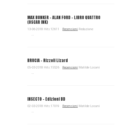
MAX BUNKER – ALAN FORD – LIBRO QUATTRO
(OSCAR INK)
13-06-2018 Hits:12611
Recensioni
Redazione
...
BRUCIA - Rizzoli Lizard
05-03-2018 Hits:15526
Recensioni
Matilde Losani
...
INSECTO - Edizioni BD
02-03-2018 Hits:17019
Recensioni
Matilde Losani
...