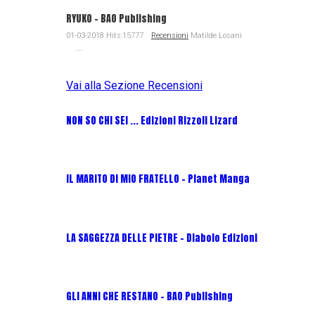
RYUKO - BAO Publishing
01-03-2018 Hits:15777
Recensioni
Matilde Losani
...
Vai alla Sezione Recensioni
NON SO CHI SEI ... Edizioni Rizzoli Lizard
L'EROE E
IL MARITO DI MIO FRATELLO - Planet Manga
SerVamp
LA SAGGEZZA DELLE PIETRE - Diabolo Edizioni
REVERIE 
GLI ANNI CHE RESTANO - BAO Publishing
FIRE PUN