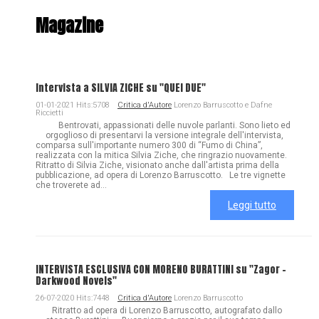
Magazine
Intervista a SILVIA ZICHE su "QUEI DUE"
01-01-2021 Hits:5708
Critica d'Autore
Lorenzo Barruscotto e Dafne
Riccietti
Bentrovati, appassionati delle nuvole parlanti. Sono lieto ed
orgoglioso di presentarvi la versione integrale dell'intervista,
comparsa sull'importante numero 300 di “Fumo di China”,
realizzata con la mitica Silvia Ziche, che ringrazio nuovamente.
Ritratto di Silvia Ziche, visionato anche dall'artista prima della
pubblicazione, ad opera di Lorenzo Barruscotto. Le tre vignette
che troverete ad...
Leggi tutto
INTERVISTA ESCLUSIVA CON MORENO BURATTINI su "Zagor -
Darkwood Novels"
26-07-2020 Hits:7448
Critica d'Autore
Lorenzo Barruscotto
Ritratto ad opera di Lorenzo Barruscotto, autografato dallo