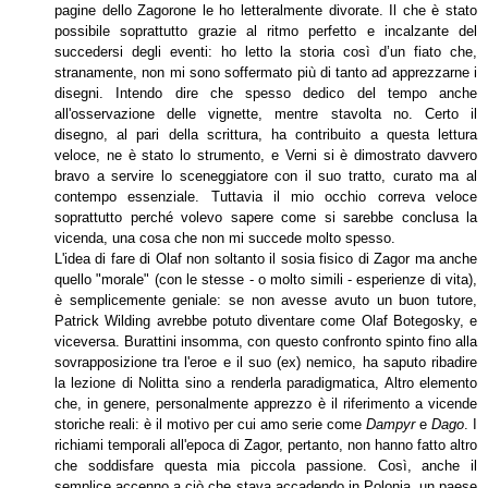
pagine dello Zagorone le ho letteralmente divorate. Il che è stato
possibile soprattutto grazie al ritmo perfetto e incalzante del
succedersi degli eventi: ho letto la storia così d’un fiato che,
stranamente, non mi sono soffermato più di tanto ad apprezzarne i
disegni. Intendo dire che spesso dedico del tempo anche
all'osservazione delle vignette, mentre stavolta no. Certo il
disegno, al pari della scrittura, ha contribuito a questa lettura
veloce, ne è stato lo strumento, e Verni si è dimostrato davvero
bravo a servire lo sceneggiatore con il suo tratto, curato ma al
contempo essenziale. Tuttavia il mio occhio correva veloce
soprattutto perché volevo sapere come si sarebbe conclusa la
vicenda, una cosa che non mi succede molto spesso.
L'idea di fare di Olaf non soltanto il sosia fisico di Zagor ma anche
quello "morale" (con le stesse - o molto simili - esperienze di vita),
è semplicemente geniale: se non avesse avuto un buon tutore,
Patrick Wilding avrebbe potuto diventare come Olaf
Botegosky, e
viceversa. Burattini insomma, con questo confronto spinto fino alla
sovrapposizione tra l'eroe e il suo (ex) nemico, ha saputo ribadire
la lezione di Nolitta sino a renderla paradigmatica, Altro elemento
che, in genere, personalmente apprezzo è il riferimento a vicende
storiche reali: è il motivo per cui amo serie come
Dampyr
e
Dago
. I
richiami temporali all'epoca di Zagor, pertanto, non hanno fatto altro
che soddisfare questa mia piccola passione. Così, anche il
semplice accenno a ciò che stava accadendo in Polonia, un paese