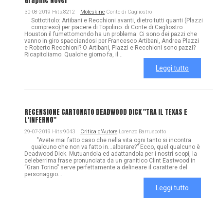
Graphic Novel
30-08-2019 Hits:8212
Moleskine
Conte di Cagliostro
Sottotitolo: Artibani e Recchioni avanti, dietro tutti quanti (Plazzi
compreso) per piacere di Topolino. di Conte di Cagliostro
Houston il fumettomondo ha un problema. Ci sono dei pazzi che
vanno in giro spacciandosi per Francesco Artibani, Andrea Plazzi
e Roberto Recchioni? O Artibani, Plazzi e Recchioni sono pazzi?
Ricapitoliamo. Qualche giorno fa, il...
Leggi tutto
RECENSIONE CARTONATO DEADWOOD DICK "TRA IL TEXAS E
L'INFERNO"
29-07-2019 Hits:9043
Critica d'Autore
Lorenzo Barruscotto
"Avete mai fatto caso che nella vita ogni tanto si incontra
qualcuno che non va fatto in…alberare?” Ecco, quel qualcuno è
Deadwood Dick. Mutuandola ed adattandola per i nostri scopi, la
celeberrima frase pronunciata da un granitico Clint Eastwood in
“Gran Torino” serve perfettamente a delineare il carattere del
personaggio...
Leggi tutto