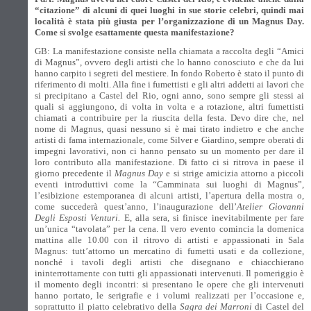
“citazione” di alcuni di quei luoghi in sue storie celebri, quindi mai
località è stata più giusta per l’organizzazione di un Magnus Day.
Come si svolge esattamente questa manifestazione?
GB: La manifestazione consiste nella chiamata a raccolta degli “Amici
di Magnus”, ovvero degli artisti che lo hanno conosciuto e che da lui
hanno carpito i segreti del mestiere. In fondo Roberto è stato il punto di
riferimento di molti. Alla fine i fumettisti e gli altri addetti ai lavori che
si precipitano a Castel del Rio, ogni anno, sono sempre gli stessi ai
quali si aggiungono, di volta in volta e a rotazione, altri fumettisti
chiamati a contribuire per la riuscita della festa. Devo dire che, nel
nome di Magnus, quasi nessuno si è mai tirato indietro e che anche
artisti di fama internazionale, come Silver e Giardino, sempre oberati di
impegni lavorativi, non ci hanno pensato su un momento per dare il
loro contributo alla manifestazione. Di fatto ci si ritrova in paese il
giorno precedente il
Magnus Day
e si strige amicizia attorno a piccoli
eventi introduttivi come la “Camminata sui luoghi di Magnus”,
l’esibizione estemporanea di alcuni artisti, l’apertura della mostra o,
come succederà quest’anno, l’inaugurazione dell’
Atelier Giovanni
Degli Esposti Venturi.
E, alla sera, si finisce inevitabilmente per fare
un’unica “tavolata” per la cena. Il vero evento comincia la domenica
mattina alle 10.00 con il ritrovo di artisti e appassionati in Sala
Magnus: tutt’attorno un mercatino di fumetti usati e da collezione,
nonché i tavoli degli artisti che disegnano e chiacchierano
ininterrottamente con tutti gli appassionati intervenuti. Il pomeriggio è
il momento degli incontri: si presentano le opere che gli intervenuti
hanno portato, le serigrafie e i volumi realizzati per l’occasione e,
soprattutto il piatto celebrativo della
Sagra dei Marroni
di Castel del