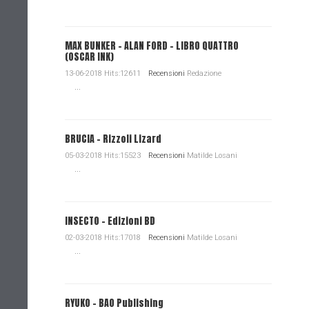
MAX BUNKER – ALAN FORD – LIBRO QUATTRO
(OSCAR INK)
13-06-2018 Hits:12611
Recensioni
Redazione
...
BRUCIA - Rizzoli Lizard
05-03-2018 Hits:15523
Recensioni
Matilde Losani
...
INSECTO - Edizioni BD
02-03-2018 Hits:17018
Recensioni
Matilde Losani
...
RYUKO - BAO Publishing