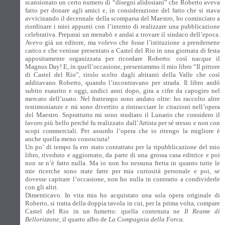
scansionato un certo numero di “disegni alidosiani” che Roberto aveva
fatto per donare agli amici e, in considerazione del fatto che si stava
avvicinando il decennale della scomparsa del Maestro, ho cominciato a
riordinare i miei appunti con l’intento di realizzare una pubblicazione
celebrativa. Preparai un menabò e andai a trovare il sindaco dell’epoca.
Avevo già un editore, ma volevo che fosse l’istituzione a prendersene
carico e che venisse presentato a Castel del Rio in una giornata di festa
appositamente organizzata per ricordare Roberto: così nacque il
Magnus Day! E, in quell’occasione, presentammo il mio libro “Il pittore
di Castel del Rio”, titolo scelto dagli abitanti della Valle che così
additavano Roberto, quando l’incontravano per strada. Il libro andò
subito esaurito e oggi, undici anni dopo, gira a cifre da capogiro nel
mercato dell’usato. Nel frattempo sono andato oltre: ho raccolto altre
testimonianze e mi sono divertito a rintracciare le citazioni nell’opera
del Maestro. Soprattutto mi sono studiato il Lunario che considero il
lavoro più bello perché fu realizzato dall’Artista per sé stesso e non con
scopi commerciali. Per assurdo l’opera che io ritengo la migliore è
anche quella meno conosciuta!
Un po’ di tempo fa ero stato contattato per la ripubblicazione del mio
libro, riveduto e aggiornato, da parte di una grossa casa editrice e poi
non se n’è fatto nulla. Ma io non ho nessuna fretta in quanto tutte le
mie ricerche sono state fatte per mia curiosità personale e poi, se
dovesse capitare l’occasione, non ho nulla in contrario a condividerle
con gli altri.
Dimenticavo. In vita mia ho acquistato una sola opera originale di
Roberto, si tratta della doppia tavola in cui, per la prima volta, compare
Castel del Rio in un fumetto: quella contenuta ne
Il Reame di
Bellorizzone,
il quarto albo de
La Compagnia della Forca.