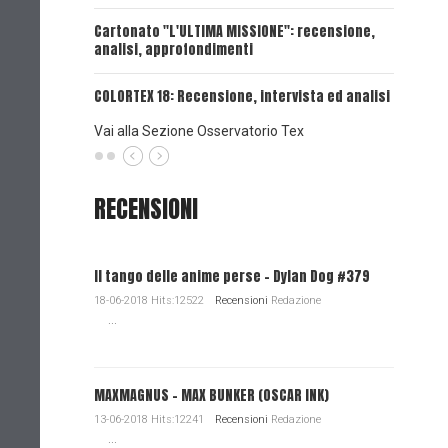
UNA VOCE
Cartonato "L'ULTIMA MISSIONE": recensione,
analisi, approfondimenti
UNA VOCE
COLORTEX 18: Recensione, intervista ed analisi
Vai alla Sezione Osservatorio Tex
RECENSIONI
Il tango delle anime perse - Dylan Dog #379
18-06-2018 Hits:12522
Recensioni
Redazione
...
MAXMAGNUS – MAX BUNKER (OSCAR INK)
13-06-2018 Hits:12241
Recensioni
Redazione
...