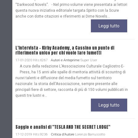
“Darkwood Novels”. - Nel primo volume viene presentata ai lettori
questa nuova iniziativa editoriale targata Spirito con la Scure
anche con dotte citazioni e riferimenti ai Dime Novels...
Leggi tutto
L'Intervista - Kirby Academy, a Cassino un punto di
riferimento unico per chi vuole fare fumetti
17-01-2020 Hits:6267
Autori e Anteprime
Super User
A cura della redazione L'Associazione Culturale Cagliostro E-
Press, ha 15 anni alle spalle di meritoria attività di scountng di
nuovi talenti e diffusione del media fumetto sul territorio
nazionale: la storia dell'Associazione, sempre presente alle
principali fiere di settore, racconta di più di 150 volumi pubblicati in
questi tre lustri e...
Leggi tutto
Saggio e analisi di "TESLA AND THE SECRET LODGE"
17-12-2019 Hits:9236
Critica d'Autore
Lorenzo Barruscotto