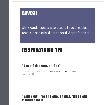
AVVISO
Utilizzando questo sito accetti l’uso di cookie
tecnici e analatici di terze parti.
Approfondisci
.
OSSERVATORIO TEX
"Non c'è due senza... Tex"
12-05-2022 Hits:3781
Osservatorio Tex
Lorenzo
Barruscotto
...
"BANDERA!" : recensione, analisi, riflessioni
e tanta Storia