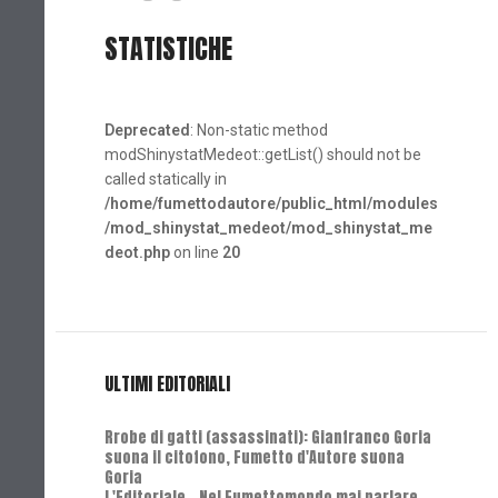
STATISTICHE
Deprecated
: Non-static method
modShinystatMedeot::getList() should not be
called statically in
/home/fumettodautore/public_html/modules
/mod_shinystat_medeot/mod_shinystat_me
deot.php
on line
20
ULTIMI EDITORIALI
Rrobe di gatti (assassinati): Gianfranco Goria
suona il citofono, Fumetto d'Autore suona
Goria
L'Editoriale - Nel Fumettomondo mai parlare