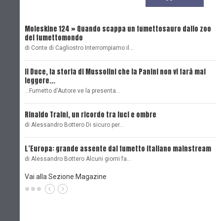
Moleskine 124 » Quando scappa un fumettosauro dallo zoo
C
del fumettomondo
P
di Conte di Cagliostro Interrompiamo il…
D
Il Duce, la storia di Mussolini che la Panini non vi farà mai
L
leggere...
L
...Fumetto d'Autore ve la presenta…
L
Rinaldo Traini, un ricordo tra luci e ombre
L
di Alessandro Bottero Di sicuro per…
O
L’Europa: grande assente dal fumetto italiano mainstream
B
di Alessandro Bottero Alcuni giorni fa…
D
Vai alla Sezione Magazine