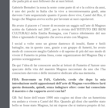
che parla più ai suoi follower che ai suoi lettori.
Gabriele Bernabei la nona la sente come parte di sé e la coltiva da anni,
è uno dei pochi in Italia che la vive a trecentosessanta gradi, ama
davvero l’arte sequenziale quanto il posto dove vive, Castel del Rio, il
luogo che Magnus aveva scelto per lavorare ai suoi capolavori.
Ho avuto il piacere e l’onore di recensire un saggio sull’arte di Magnus
scritto da Gabriele nel 2007, per la rivista dell’ISTITUTO DEI BENI
CULTURALI della Emilia Romagna, con l’unico riferimento del suo
libro e ignorando il rapporto che aveva avuto con Magnus.
I social a volte sono un girone dantesco di insulti, flame e futili
battaglie, ma in questo caso, grazie a un gruppo di fumetti, ho avuto
modo di conoscere meglio Gabriele e di saperne di più del suo modo di
vivere il Fumetto in prima linea, come organizzatore del Magnus Day e
persino sceneggiatore.
Da qui l’idea di far conoscere anche ai lettori di Fumetto d’Autore uno
spaccato della vita del maestro Magnus raccontate da uno che l’ha
conosciuto davvero e delle iniziative dedicate alla sua memoria.
FDA: Benvenuto su FdA, Gabriele, credo che dopo la mia
introduzione molti appassionati dell’arte di Magnus vorrebbero farti
questa domanda, quindi, senza indugiare oltre: come hai conosciuto
il maestro e che rapporto avevi con lui?
GB: Sul finire dell’estate 1990 mio cugino mi disse che un fumettista
era andato a vivere a Castel del Rio. Quando gli dissi che sarebbe stato
bello se fosse stato Magnus, lui mi rispose che si trattava proprio di lui.