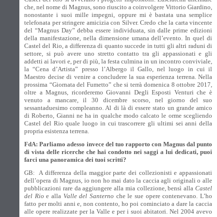
che, nel nome di Magnus, sono riuscito a coinvolgere Vittorio Giardino,
nonostante i suoi mille impegni, oppure mi è bastata una semplice
telefonata per stringere amicizia con Silver. Credo che la carta vincente
del “Magnus Day” debba essere individuata, sin dalle prime edizioni
della manifestazione, nella dimensione umana dell’evento. In quel di
Castel del Rio, a differenza di quanto succede in tutti gli altri raduni di
settore, si può avere uno stretto contatto tra gli appassionati e gli
addetti ai lavori e, per di più, la festa culmina in un incontro conviviale,
la “Cena d’Artista” presso l’Albergo il Gallo, nel luogo in cui il
Maestro decise di venire a concludere la sua esperienza terrena. Nella
prossima “Giornata del Fumetto” che si terrà domenica 8 ottobre 2017,
oltre a Magnus, ricorderemo Giovanni Degli Esposti Venturi che è
venuto a mancare, il 30 dicembre scorso, nel giorno del suo
sessantaduesimo compleanno. Al di là di essere stato un grande amico
di Roberto, Gianni ne ha in qualche modo calcato le orme scegliendo
Castel del Rio quale luogo in cui trascorrere gli ultimi sei anni della
propria esistenza terrena.
FdA: Parliamo adesso invece del tuo rapporto con Magnus dal punto
di vista delle ricerche che hai condotto nei saggi a lui dedicati, puoi
farci una panoramica dei tuoi scritti?
GB:
A differenza della maggior parte dei collezionisti e appassionati
dell’opera di Magnus, io non ho mai dato la caccia agli originali o alle
pubblicazioni rare da aggiungere alla mia collezione, bensì alla
Castel
del Rio
e alla
Valle del Santerno
che le sue opere contenevano. L’ho
fatto per molti anni e, non contento, ho poi cominciato a dare la caccia
alle opere realizzate per la Valle e per i suoi abitatori. Nel 2004 avevo