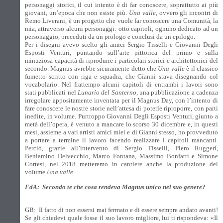
personaggi storici, il cui intento è di far conoscere, soprattutto ai più
giovani, un’epoca che non esiste più.
Una valle,
ovvero gli incontri di
Remo Liverani, è un progetto che vuole far conoscere una Comunità, la
mia, attraverso alcuni personaggi: otto capitoli, ognuno dedicato ad un
personaggio, preceduti da un prologo e conclusi da un epilogo.
Per i disegni avevo scelto gli amici Sergio Tisselli e Giovanni Degli
Esposti Venturi, puntando sull’arte pittorica del primo e sulla
minuziosa capacità di riprodurre i particolari storici e architettonici del
secondo. Magnus avrebbe sicuramente detto che
Una valle
è il classico
fumetto scritto con riga e squadra, che Gianni stava disegnando col
vocabolario. Nel frattempo alcuni capitoli di entrambi i lavori sono
stati pubblicati nel
Lunario del Santerno,
una pubblicazione a cadenza
irregolare appositamente inventata per il Magnus Day, con l’intento di
fare conoscere le nostre storie nell’attesa di poterle riproporre, con parti
inedite, in volume. Purtroppo Giovanni Degli Esposti Venturi, giunto a
metà dell’opera, è venuto a mancare lo scorso 30 dicembre e, in questi
mesi, assieme a vari artisti amici miei e di Gianni stesso, ho provveduto
a portare a termine il lavoro facendo realizzare i capitoli mancanti.
Perciò, grazie all’intervento di Sergio Tisselli, Piero Ruggeri,
Beniamino Delvecchio, Marco Fontana, Massimo Bonfatti e Simone
Cortesi, nel 2018 metteremo in cantiere anche la produzione del
volume
Una valle.
FdA:
Secondo te che cosa rendeva Magnus unico nel suo genere?
GB:
Il fatto di non essersi mai fermato e di essere sempre andato avanti!
Se gli chiedevi quale fosse il suo lavoro migliore, lui ti rispondeva: «Il