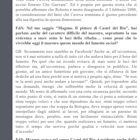
uccise Ernesto Che Guevara”. Ed è proprio per questa storia che si
potrebbe affermare che Roberto è morto disegnando, il 5 febbraio 1996,
in considerazione del fatto che l’aveva terminata il giorno precedente
alla sua dipartita da questa dimensione.
FdA: Nel tuo saggio “Magnus. Il pittore di Castel del Rio”, hai
parlato anche del carattere difficile del maestro, soprattutto la sua
reticenza a stare sotto le luci della ribalta… come pensi che lo
vivrebbe oggi il maestro questo mondo del fumetto social?
GB: Sicuramente non starebbe su Facebook! Anche se, all’occorrenza,
non si è mai sottratto a nulla di tutto ciò che andava fatto per il bene del
fumetto. Per quel che mi ricordo evitava di stare sotto le luci dei
riflettori ma, all’occorrenza, parlava e disegnava in pubblico. Un
giorno, ad un amico fumettista più giovane, che si rifiutava di fare
dediche ad una fiera perché non si sentiva a proprio agio, disse: “Se non
te la senti puoi anche andare a lavorare!”. Quindi, per rispondere alla
tua domanda, ritengo che soffrirebbe molto la velocità di questo
mondo. Mi sento di affermarlo con una certa sicurezza perché, secondo
il mio punto di vista, si tratta di un sistema che ci porta a sottostare a
ritmi troppo veloci e che non dipendono da noi. ritmi troppo veloci
soprattutto per uno che scappa da Bologna, dove troppo spesso veniva
interpellato dagli addetti ai lavori, per rifugiarsi in un paesino di
montagna dove, peraltro, non era facilmente rintracciabile. Ritmi
troppo veloci per uno che, quando realizzava un fumetto, ci metteva
tutto il tempo che serviva perché qualità e velocità non vanno
d’accordo!
FdA: Magnus aveva nel cuore Castel del Rio, è evidente anche dalla