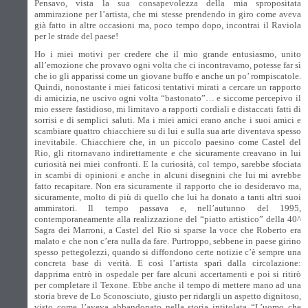
Pensavo, vista la sua consapevolezza della mia spropositata
ammirazione per l’artista, che mi stesse prendendo in giro come aveva
già fatto in altre occasioni ma, poco tempo dopo, incontrai il Raviola
per le strade del paese!
Ho i miei motivi per credere che il mio grande entusiasmo, unito
all’emozione che provavo ogni volta che ci incontravamo, potesse far sì
che io gli apparissi come un giovane buffo e anche un po’ rompiscatole.
Quindi, nonostante i miei faticosi tentativi mirati a cercare un rapporto
di amicizia, ne uscivo ogni volta “bastonato”… e siccome percepivo il
mio essere fastidioso, mi limitavo a rapporti cordiali e distaccati fatti di
sorrisi e di semplici saluti. Ma i miei amici erano anche i suoi amici e
scambiare quattro chiacchiere su di lui e sulla sua arte diventava spesso
inevitabile. Chiacchiere che, in un piccolo paesino come Castel del
Rio, gli ritornavano indirettamente e che sicuramente creavano in lui
curiosità nei miei confronti. E la curiosità, col tempo, sarebbe sfociata
in scambi di opinioni e anche in alcuni disegnini che lui mi avrebbe
fatto recapitare. Non era sicuramente il rapporto che io desideravo ma,
sicuramente, molto di più di quello che lui ha donato a tanti altri suoi
ammiratori. Il tempo passava e, nell’autunno del 1995,
contemporaneamente alla realizzazione del “piatto artistico” della 40^
Sagra dei Marroni, a Castel del Rio si sparse la voce che Roberto era
malato e che non c’era nulla da fare. Purtroppo, sebbene in paese girino
spesso pettegolezzi, quando si diffondono certe notizie c’è sempre una
concreta base di verità. E così l’artista sparì dalla circolazione:
dapprima entrò in ospedale per fare alcuni accertamenti e poi si ritirò
per completare il Texone. Ebbe anche il tempo di mettere mano ad una
storia breve de Lo Sconosciuto, giusto per ridargli un aspetto dignitoso,
visto come l’aveva abbandonato nella storia intitolata “L’uomo che