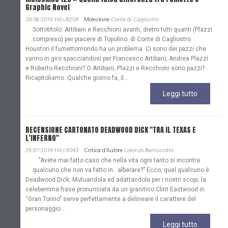
Graphic Novel
30-08-2019 Hits:8204
Moleskine
Conte di Cagliostro
Sottotitolo: Artibani e Recchioni avanti, dietro tutti quanti (Plazzi
compreso) per piacere di Topolino. di Conte di Cagliostro
Houston il fumettomondo ha un problema. Ci sono dei pazzi che
vanno in giro spacciandosi per Francesco Artibani, Andrea Plazzi
e Roberto Recchioni? O Artibani, Plazzi e Recchioni sono pazzi?
Ricapitoliamo. Qualche giorno fa, il...
Leggi tutto
RECENSIONE CARTONATO DEADWOOD DICK "TRA IL TEXAS E
L'INFERNO"
29-07-2019 Hits:9043
Critica d'Autore
Lorenzo Barruscotto
"Avete mai fatto caso che nella vita ogni tanto si incontra
qualcuno che non va fatto in…alberare?” Ecco, quel qualcuno è
Deadwood Dick. Mutuandola ed adattandola per i nostri scopi, la
celeberrima frase pronunciata da un granitico Clint Eastwood in
“Gran Torino” serve perfettamente a delineare il carattere del
personaggio...
Leggi tutto