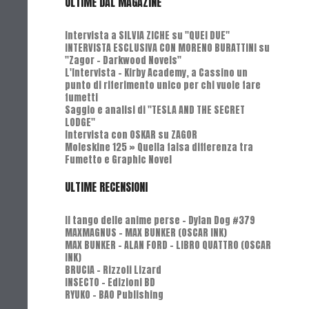
ULTIME DAL MAGAZINE
Intervista a SILVIA ZICHE su "QUEI DUE"
INTERVISTA ESCLUSIVA CON MORENO BURATTINI su
"Zagor - Darkwood Novels"
L'Intervista - Kirby Academy, a Cassino un
punto di riferimento unico per chi vuole fare
fumetti
Saggio e analisi di "TESLA AND THE SECRET
LODGE"
Intervista con OSKAR su ZAGOR
Moleskine 125 » Quella falsa differenza tra
Fumetto e Graphic Novel
ULTIME RECENSIONI
Il tango delle anime perse - Dylan Dog #379
MAXMAGNUS – MAX BUNKER (OSCAR INK)
MAX BUNKER – ALAN FORD – LIBRO QUATTRO (OSCAR
INK)
BRUCIA - Rizzoli Lizard
INSECTO - Edizioni BD
RYUKO - BAO Publishing