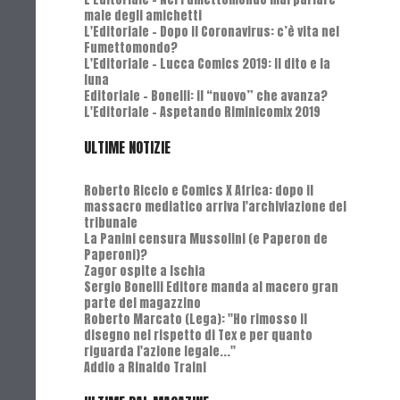
male degli amichetti
L'Editoriale - Dopo il Coronavirus: c’è vita nel
Fumettomondo?
L'Editoriale - Lucca Comics 2019: Il dito e la
luna
Editoriale - Bonelli: il “nuovo” che avanza?
L'Editoriale - Aspetando Riminicomix 2019
ULTIME NOTIZIE
Roberto Riccio e Comics X Africa: dopo il
massacro mediatico arriva l'archiviazione del
tribunale
La Panini censura Mussolini (e Paperon de
Paperoni)?
Zagor ospite a Ischia
Sergio Bonelli Editore manda al macero gran
parte del magazzino
Roberto Marcato (Lega): "Ho rimosso il
disegno nel rispetto di Tex e per quanto
riguarda l'azione legale..."
Addio a Rinaldo Traini