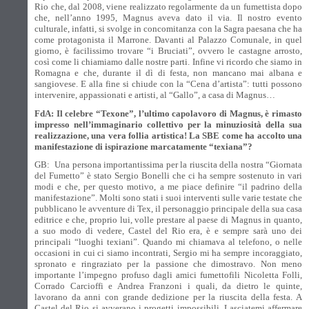
Rio che, dal 2008, viene realizzato regolarmente da un fumettista dopo
che, nell’anno 1995, Magnus aveva dato il via. Il nostro evento
culturale, infatti, si svolge in concomitanza con la Sagra paesana che ha
come protagonista il Marrone. Davanti al Palazzo Comunale, in quel
giorno, è facilissimo trovare “i Bruciati”, ovvero le castagne arrosto,
così come li chiamiamo dalle nostre parti. Infine vi ricordo che siamo in
Romagna e che, durante il dì di festa, non mancano mai albana e
sangiovese. E alla fine si chiude con la “Cena d’artista”: tutti possono
intervenire, appassionati e artisti, al “Gallo”, a casa di Magnus…
FdA: Il celebre “Texone”, l’ultimo capolavoro di Magnus, è rimasto
impresso nell’immaginario collettivo per la minuziosità della sua
realizzazione, una vera follia artistica! La SBE come ha accolto una
manifestazione di ispirazione marcatamente “texiana”?
GB:
Una persona importantissima per la riuscita della nostra “Giornata
del Fumetto” è stato Sergio Bonelli che ci ha sempre sostenuto in vari
modi e che, per questo motivo, a me piace definire “il padrino della
manifestazione”. Molti sono stati i suoi interventi sulle varie testate che
pubblicano le avventure di Tex, il personaggio principale della sua casa
editrice e che, proprio lui, volle prestare al paese di Magnus in quanto,
a suo modo di vedere, Castel del Rio era, è e sempre sarà uno dei
principali “luoghi texiani”. Quando mi chiamava al telefono, o nelle
occasioni in cui ci siamo incontrati, Sergio mi ha sempre incoraggiato,
spronato e ringraziato per la passione che dimostravo. Non meno
importante l’impegno profuso dagli amici fumettofili Nicoletta Folli,
Corrado Carcioffi e Andrea Franzoni i quali, da dietro le quinte,
lavorano da anni con grande dedizione per la riuscita della festa. A
Castel del Rio si avverano i progetti impossibili. Lasciatemi affermare