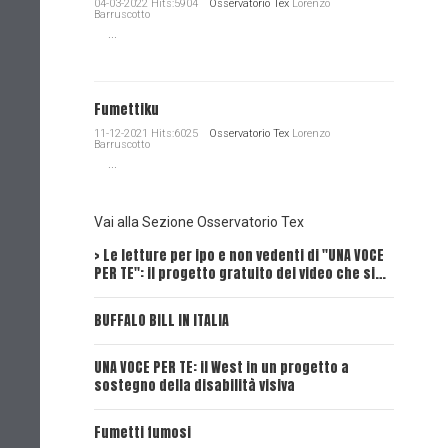
04-03-2022 Hits:5904
Osservatorio Tex
Lorenzo
Barruscotto
...
Fumettiku
11-12-2021 Hits:6025
Osservatorio Tex
Lorenzo
Barruscotto
...
Vai alla Sezione Osservatorio Tex
> Le letture per ipo e non vedenti di "UNA VOCE
Intervi
PER TE": il progetto gratuito dei video che si…
Dick, Tex
BUFFALO BILL IN ITALIA
UNA VOCE
UNA VOCE PER TE: il West in un progetto a
UNA VOCE
sostegno della disabilità visiva
UNA VOCE
Fumetti fumosi