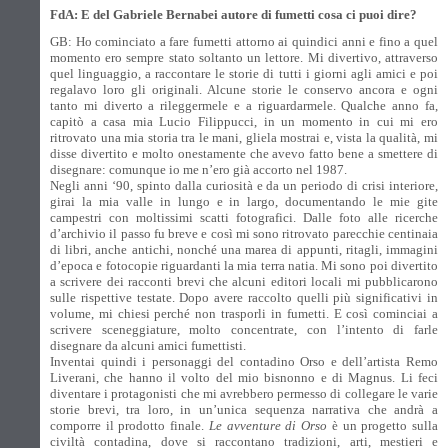
FdA: E del Gabriele Bernabei autore di fumetti cosa ci puoi dire?
GB: Ho cominciato a fare fumetti attorno ai quindici anni e fino a quel
momento ero sempre stato soltanto un lettore. Mi divertivo, attraverso
quel linguaggio, a raccontare le storie di tutti i giorni agli amici e poi
regalavo loro gli originali. Alcune storie le conservo ancora e ogni
tanto mi diverto a rileggermele e a riguardarmele. Qualche anno fa,
capitò a casa mia Lucio Filippucci, in un momento in cui mi ero
ritrovato una mia storia tra le mani, gliela mostrai e, vista la qualità, mi
disse divertito e molto onestamente che avevo fatto bene a smettere di
disegnare: comunque io me n’ero già accorto nel 1987.
Negli anni ‘90, spinto dalla curiosità e da un periodo di crisi interiore,
girai la mia valle in lungo e in largo, documentando le mie gite
campestri con moltissimi scatti fotografici. Dalle foto alle ricerche
d’archivio il passo fu breve e così mi sono ritrovato parecchie centinaia
di libri, anche antichi, nonché una marea di appunti, ritagli, immagini
d’epoca e fotocopie riguardanti la mia terra natia. Mi sono poi divertito
a scrivere dei racconti brevi che alcuni editori locali mi pubblicarono
sulle rispettive testate. Dopo avere raccolto quelli più significativi in
volume, mi chiesi perché non trasporli in fumetti. E così cominciai a
scrivere sceneggiature, molto concentrate, con l’intento di farle
disegnare da alcuni amici fumettisti.
Inventai quindi i personaggi del contadino Orso e dell’artista Remo
Liverani, che hanno il volto del mio bisnonno e di Magnus. Li feci
diventare i protagonisti che mi avrebbero permesso di collegare le varie
storie brevi, tra loro, in un’unica sequenza narrativa che andrà a
comporre il prodotto finale.
Le avventure di Orso
è un progetto sulla
civiltà contadina, dove si raccontano tradizioni, arti, mestieri e