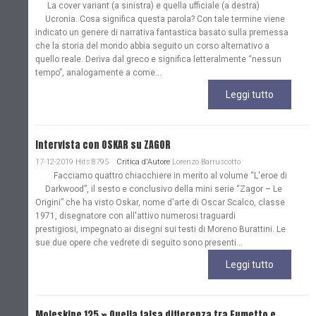
La cover variant (a sinistra) e quella ufficiale (a destra)
Ucronia. Cosa significa questa parola? Con tale termine viene
indicato un genere di narrativa fantastica basato sulla premessa
che la storia del mondo abbia seguito un corso alternativo a
quello reale. Deriva dal greco e significa letteralmente “nessun
tempo”, analogamente a come...
Leggi tutto
Intervista con OSKAR su ZAGOR
17-12-2019 Hits:8795
Critica d'Autore
Lorenzo Barruscotto
Facciamo quattro chiacchiere in merito al volume “L'eroe di
Darkwood”, il sesto e conclusivo della mini serie “Zagor – Le
Origini” che ha visto Oskar, nome d'arte di Oscar Scalco, classe
1971, disegnatore con all'attivo numerosi traguardi
prestigiosi, impegnato ai disegni sui testi di Moreno Burattini. Le
sue due opere che vedrete di seguito sono presenti...
Leggi tutto
Moleskine 125 » Quella falsa differenza tra Fumetto e