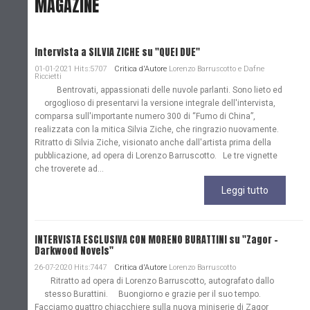
MAGAZINE
Intervista a SILVIA ZICHE su "QUEI DUE"
01-01-2021 Hits:5707
Critica d'Autore
Lorenzo Barruscotto e Dafne
Riccietti
Bentrovati, appassionati delle nuvole parlanti. Sono lieto ed
orgoglioso di presentarvi la versione integrale dell'intervista,
comparsa sull'importante numero 300 di “Fumo di China”,
realizzata con la mitica Silvia Ziche, che ringrazio nuovamente.
Ritratto di Silvia Ziche, visionato anche dall'artista prima della
pubblicazione, ad opera di Lorenzo Barruscotto. Le tre vignette
che troverete ad...
Leggi tutto
INTERVISTA ESCLUSIVA CON MORENO BURATTINI su "Zagor -
Darkwood Novels"
26-07-2020 Hits:7447
Critica d'Autore
Lorenzo Barruscotto
Ritratto ad opera di Lorenzo Barruscotto, autografato dallo
stesso Burattini. Buongiorno e grazie per il suo tempo.
Facciamo quattro chiacchiere sulla nuova miniserie di Zagor