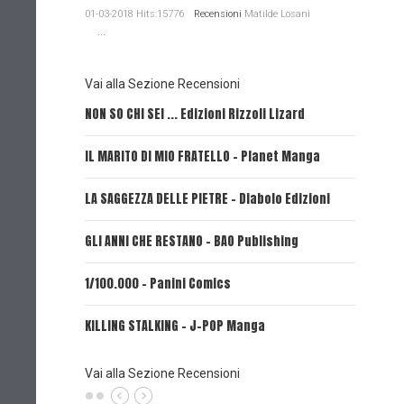
01-03-2018 Hits:15776
Recensioni
Matilde Losani
...
Vai alla Sezione Recensioni
NON SO CHI SEI ... Edizioni Rizzoli Lizard
L'EROE E
IL MARITO DI MIO FRATELLO - Planet Manga
SerVamp
LA SAGGEZZA DELLE PIETRE - Diabolo Edizioni
REVERIE 
GLI ANNI CHE RESTANO - BAO Publishing
FIRE PUN
1/100.000 - Panini Comics
MY CAPR
KILLING STALKING - J-POP Manga
PSYCO-P
(Planet
Vai alla Sezione Recensioni