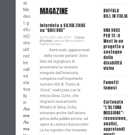
at
PER 
MAGAZINE
Me
BUFFALO
"L'
BILL IN ITALIA
BIA
deo
t::g
Intervista a SILVIA ZICHE
etLi
su "QUEI DUE"
UNA VOCE
UNA
PER TE: il
PER 
st()
01-01-2021 Hits:5707
Critica
West in un
"DI
d'Autore
Lorenzo Barruscotto e
sho
Dafne Riccietti
progetto a
uld
Bentrovati, appassionati
sostegno
UNA
not
delle nuvole parlanti. Sono
della
PER 
lieto ed orgoglioso di
disabilità
be
"RA
presentarvi la versione
visiva
call
INS
integrale dell'intervista,
ed
O"
comparsa sull'importante
Fumetti
sta
numero 300 di “Fumo di
fumosi
tica
China”, realizzata con la
UNA
lly
PER 
mitica Silvia Ziche, che
Cartonato
"L'
ringrazio nuovamente.
in
"L'ULTIMA
SEN
Ritratto di Silvia Ziche,
/ho
MISSIONE":
PAS
visionato anche dall'artista
me
recensione,
prima della pubblicazione, ad
/fu
analisi,
opera di Lorenzo Barruscotto.
UNA
approfondi
me
Le tre vignette che troverete
PER 
menti