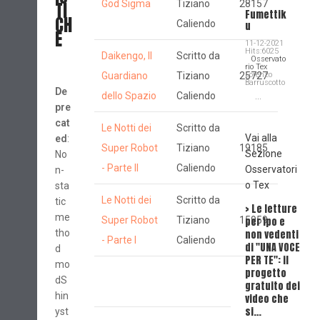
TI
God Sigma
Tiziano
28157
Fumettik
CH
Caliendo
u
E
11-12-2021
Hits:6025
Daikengo, Il
Scritto da
Osservato
rio Tex
Guardiano
Tiziano
25727
Lorenzo
Barruscotto
De
dello Spazio
Caliendo
...
pre
cat
Le Notti dei
Scritto da
Vai alla
ed
:
Super Robot
Tiziano
19185
Sezione
No
- Parte II
Caliendo
Osservatori
n-
o Tex
sta
Le Notti dei
Scritto da
tic
> Le letture
Inte
me
Super Robot
Tiziano
15959
per ipo e
STE
tho
non vedenti
AND
- Parte I
Caliendo
di "UNA VOCE
su
d
PER TE": il
Dea
mo
progetto
Dick
dS
gratuito dei
il s
hin
video che
si…
yst
UNA