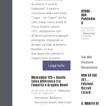
al volume “L'eroe di
Darkwood”, il sesto e
RYUKO -
conclusivo della mini serie
BAO
“Zagor – Le Origini” che ha
Publishin
g
visto Oskar, nome d'arte di
Oscar Scalco, classe
01-03-2018
Hits:15776
1971, disegnatore con
Recension
all'attivo numerosi traguardi
i
Matilde
Losani
prestigiosi, impegnato ai
...
disegni sui testi di Moreno
Burattini. Le sue
due opere che vedrete di
Vai alla
seguito sono presenti...
Sezione
Leggi tutto
Recensioni
NON SO CHI
L'ER
Moleskine 125 » Quella
SEI ...
MOR
falsa differenza tra
Edizioni
L'ER
Fumetto e Graphic Novel
Rizzoli
MOR
30-08-2019 Hits:8203
Moleskine
Lizard
Conte di Cagliostro
Sottotitolo: Artibani e
Ser
Recchioni avanti, dietro tutti
IL MARITO DI
Ediz