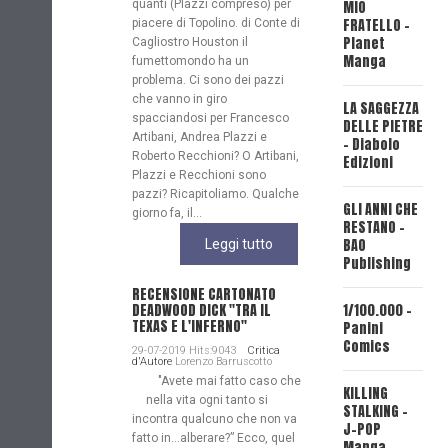
quanti (Plazzi compreso) per
MIO
POP
FRATELLO -
piacere di Topolino. di Conte di
Planet
Cagliostro Houston il
REV
Manga
fumettomondo ha un
BAO
problema. Ci sono dei pazzi
Pub
che vanno in giro
LA SAGGEZZA
spacciandosi per Francesco
DELLE PIETRE
FIR
Artibani, Andrea Plazzi e
- Diabolo
(Edi
Roberto Recchioni? O Artibani,
Edizioni
Sta
Plazzi e Recchioni sono
Com
pazzi? Ricapitoliamo. Qualche
GLI ANNI CHE
giorno fa, il...
RESTANO -
MY
BAO
Leggi tutto
CAP
Publishing
FRI
POP
RECENSIONE CARTONATO
DEADWOOD DICK "TRA IL
1/100.000 -
TEXAS E L'INFERNO"
Panini
PSY
Comics
29-07-2019 Hits:9043
Critica
ISP
d'Autore
Lorenzo Barruscotto
AKA
"Avete mai fatto caso che
KILLING
TSU
nella vita ogni tanto si
STALKING -
(Pl
incontra qualcuno che non va
J-POP
Man
fatto in…alberare?” Ecco, quel
Manga