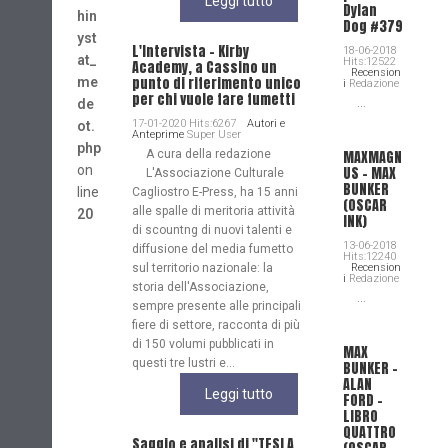
Leggi tutto
Dylan
hin
Dog #379
yst
L'Intervista - Kirby
18-06-2018
at_
Hits:12522
Academy, a Cassino un
Recension
punto di riferimento unico
me
i
Redazione
per chi vuole fare fumetti
de
...
17-01-2020 Hits:6267
Autori e
ot.
Anteprime
Super User
php
A cura della redazione
MAXMAGN
on
US – MAX
L'Associazione Culturale
BUNKER
line
Cagliostro E-Press, ha 15 anni
(OSCAR
alle spalle di meritoria attività
20
INK)
di scountng di nuovi talenti e
13-06-2018
diffusione del media fumetto
Hits:12240
sul territorio nazionale: la
Recension
i
Redazione
storia dell'Associazione,
...
sempre presente alle principali
fiere di settore, racconta di più
di 150 volumi pubblicati in
MAX
questi tre lustri e...
BUNKER –
ALAN
Leggi tutto
FORD –
LIBRO
QUATTRO
Saggio e analisi di "TESLA