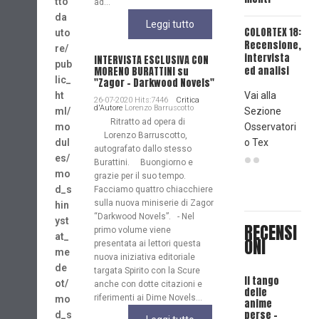
tto
ad...
"IL 
da
SAN
Leggi tutto
COLORTEX 18:
uto
Recensione,
re/
intervista
INTERVISTA ESCLUSIVA CON
pub
ed analisi
MORENO BURATTINI su
lic_
"Zagor - Darkwood Novels"
ht
Vai alla
26-07-2020 Hits:7446
Critica
d'Autore
Lorenzo Barruscotto
ml/
Sezione
Ritratto ad opera di
mo
Osservatori
Lorenzo Barruscotto,
dul
o Tex
autografato dallo stesso
es/
Burattini. Buongiorno e
mo
grazie per il suo tempo.
d_s
Facciamo quattro chiacchiere
sulla nuova miniserie di Zagor
hin
“Darkwood Novels”. - Nel
yst
RECENSI
primo volume viene
at_
ONI
presentata ai lettori questa
me
nuova iniziativa editoriale
de
targata Spirito con la Scure
Il tango
ot/
anche con dotte citazioni e
delle
riferimenti ai Dime Novels...
mo
anime
perse -
d_s