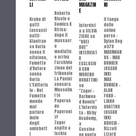
LI
MAGAZIN
NI
E
Roberto
Riccio e
Rrobe di
Il tango
Comics X
gatti
delle
Intervist
Africa:
(assassi
anime
a a SILVIA
dopo il
nati):
perse -
ZICHE su
massacr
Gianfran
Dylan Dog
"QUEI
o
co Goria
#379
DUE"
mediatic
suona il
MAXMAGN
INTERVIST
o arriva
citofono,
US – MAX
A
l'archivia
Fumetto
BUNKER
ESCLUSIV
zione del
d'Autore
(OSCAR
A CON
tribunale
suona
INK)
MORENO
La Panini
Goria
MAX
BURATTINI
censura
L'Editoria
BUNKER –
su
Mussolin
le - Nel
ALAN
"Zagor -
i (e
Fumetto
FORD –
Darkwoo
Paperon
mondo
LIBRO
d Novels"
de
mai
QUATTRO
L'Intervis
Paperoni
parlare
(OSCAR
ta - Kirby
)?
male
INK)
Academy,
Zagor
degli
BRUCIA -
a
ospite a
amichett
Rizzoli
Cassino
Ischia
i
Lizard
un punto