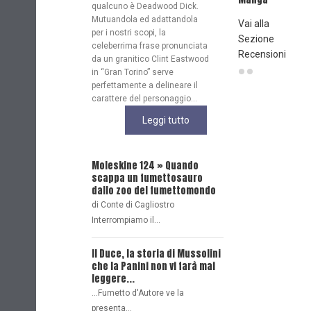
qualcuno è Deadwood Dick.
Mutuandola ed adattandola
Vai alla
per i nostri scopi, la
Sezione
celeberrima frase pronunciata
Recensioni
da un granitico Clint Eastwood
in “Gran Torino” serve
perfettamente a delineare il
carattere del personaggio...
Leggi tutto
Moleskine 124 » Quando
Casa Cagliostro a 
scappa un fumettosauro
2018: Chi, Cosa, Dov
dallo zoo del fumettomondo
Quando, Perché
di Conte di Cagliostro
Di Alessandro Bottero
Interrompiamo il…
L'Intervista - Aless
Mainardi e Casa Ail
Il Duce, la storia di Mussolini
destinazione Lucca
che la Panini non vi farà mai
leggere...
Lucca 2018 si avvicina
...Fumetto d'Autore ve la
scopriamo…
presenta…