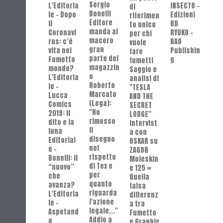
Sergio
L'Editoria
INSECTO -
di
Bonelli
le - Dopo
Edizioni
riferimen
Editore
il
BD
to unico
manda al
Coronavi
RYUKO -
per chi
macero
rus: c’è
BAO
vuole
gran
vita nel
Publishin
fare
parte del
Fumetto
g
fumetti
magazzin
mondo?
Saggio e
o
L'Editoria
analisi di
Roberto
le -
"TESLA
Marcato
Lucca
AND THE
(Lega):
Comics
SECRET
"Ho
2019: Il
LODGE"
rimosso
dito e la
Intervist
il
luna
a con
disegno
Editorial
OSKAR su
nel
e -
ZAGOR
rispetto
Bonelli: il
Moleskin
di Tex e
“nuovo”
e 125 »
per
che
Quella
quanto
avanza?
falsa
riguarda
L'Editoria
differenz
l'azione
le -
a tra
legale..."
Aspetand
Fumetto
Addio a
o
e Graphic