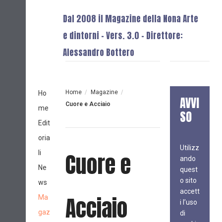
Dal 2008 il Magazine della Nona Arte
e dintorni - Vers. 3.0 - Direttore:
Alessandro Bottero
Home
/
Magazine
/
Ho
AVVI
Cuore e Acciaio
me
SO
Edit
oria
Utilizz
Cuore e
li
ando
Ne
quest
o sito
ws
accett
Acciaio
Ma
i l’uso
gaz
di