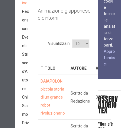
cooki
ine
e
Animazione giapponese
Rec
tecnic
e dintorni
ens
i e
analat
ioni
ici di
Eve
terze
Visualizza n.
parti.
nti
Appro
Stri
fondis
sce
ci
.
TITOLO
AUTORE
VISITE
d'A
uto
DAIAPOLON:
re
piccola storia
Scritto da
OSSERV
Chi
di un grande
32778
Redazione
ATORIO
robot
Sia
TEX
rivoluzionario
mo
Priv
"Non c'è
Scritto da