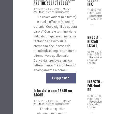
(OSCAR
AND THE SECRET LODGE"
INK)
17-12-2019 Hits:9235
Critica
13-06-2018
d'Autore
Lorenzo Barruscotto
Hits:12610
Recension
La cover variant (a sinistra)
i
Redazione
e quella ufficiale (a destra)
...
Ucronia. Cosa significa questa
parola? Con tale termine viene
indicato un genere di narrativa
BRUCIA -
Rizzoli
fantastica basato sulla
Lizard
premessa che la storia del
mondo abbia seguito un corso
05-03-2018
Hits:15523
alternativo a quello reale.
Recension
i
Matilde
Deriva dal greco e significa
Losani
letteralmente “nessun tempo”,
...
analogamente a come...
Leggi tutto
INSECTO -
Edizioni
BD
Intervista con OSKAR su
ZAGOR
02-03-2018
Hits:17017
17-12-2019 Hits:8795
Critica
Recension
d'Autore
Lorenzo Barruscotto
i
Matilde
Losani
Facciamo quattro
...
chiacchiere in merito