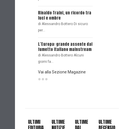
L'Intervista - Paul I
sceneggiatore per t
Rinaldo Traini, un ricordo tra
gusti
luci e ombre
Oggi, qui in esclusiva
di Alessandro Bottero Di sicuro
per…
BERSERK: LUCI E OM
Di Giorgio Borroni Un 
L’Europa: grande assente dal
fumetto italiano mainstream
di Alessandro Bottero Alcuni
giorni fa…
Vai alla Sezione Magazine
ULTIMI
ULTIME
ULTIME
ULTIME
EDITORIA
NOTIZIE
DAL
RECENSIO