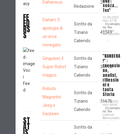
due
Daltanious
28161
acy
senza...
Redazione
Tex"
FE
12-05-2022
Daitarn 3:
ED
Hits:3779
Scritto da
Osservato
RS
rio Tex
apologia di
Lorenzo
S
Tiziano
41549
Barruscotto
un eroe
...
Caliendo
rinnegato
"BANDERA
Ginguiser, il
Scritto da
!" :
recensio
Super Robot
Tiziano
35713
ne,
Voc
analisi,
magico
Caliendo
i
riflessio
Fee
ni e
Robots
tanta
d
Scritto da
Storia
Magnetici:
Tiziano
31676
04-03-2022
Jeeg e
Hits:5904
Osservato
Caliendo
rio Tex
Gackeen
Lorenzo
ST
Barruscotto
AT
...
Scritto da
IS