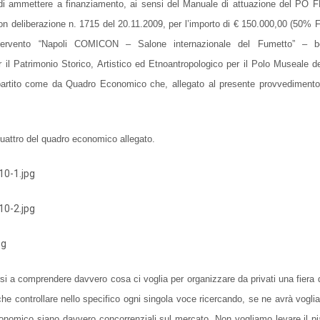
e “di ammettere a finanziamento, ai sensi del Manuale di attuazione del PO
on deliberazione n. 1715 del
20.11.2009
, per l’importo di € 150.000,00 (50
tervento “Napoli COMICON – Salone internazionale del Fumetto” – ben
il Patrimonio Storico, Artistico ed Etnoantropologico per il Polo Museale del
ipartito come da Quadro Economico che, allegato al presente provvedimento
quattro del quadro economico allegato.
rirsi a comprendere davvero cosa ci voglia per organizzare da privati una fiera 
e controllare nello specifico ogni singola voce ricercando, se ne avrà voglia
conomico siano davvero concorrenziali sul mercato. Non vogliamo levare il pi