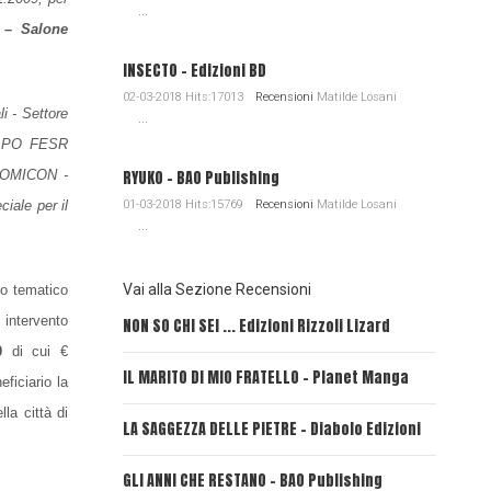
...
 – Salone
INSECTO - Edizioni BD
02-03-2018 Hits:17013
Recensioni
Matilde Losani
i - Settore
...
 – PO FESR
 COMICON -
RYUKO - BAO Publishing
iale per il
01-03-2018 Hits:15769
Recensioni
Matilde Losani
...
Vai alla Sezione Recensioni
so tematico
 intervento
NON SO CHI SEI ... Edizioni Rizzoli Lizard
L'EROE E
0
di cui €
IL MARITO DI MIO FRATELLO - Planet Manga
SerVamp
eficiario
la
la città di
LA SAGGEZZA DELLE PIETRE - Diabolo Edizioni
REVERIE
GLI ANNI CHE RESTANO - BAO Publishing
FIRE PU