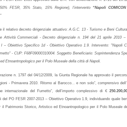
(50% FESR, 35% Stato, 15% Regione), l’intervento
“Napoli COMICON
”
il relativo decreto dirigenziale attuativo:
A.G.C. 13 - Turismo e Beni Cultural
e Attività Commerciali - Decreto dirigenziale n. 194 del 21 aprile 2010
 – Obiettivo Specifico 1d - Obiettivo Operativo 1.9. Intervento: "Napoli
umetto" - CUP: F68F09000310004. Soggetto Beneficiario: Soprintendenza Spec
 ed Etnoantropologico per il Polo Museale della città di Napoli.
berazione n. 1797 del 04/12/2009,
la Giunta Regionale
ha approvato il percor
ioni - Primavera 2010. Ritorno al Barocco... e non solo”, comprensivo dell’
 internazionale del Fumetto”, dell’importo complessivo di €
250.200,0
di del PO FESR 2007-2013 – Obiettivo Operativo 1.9, individuando quale ben
 il Patrimonio Storico, Artistico ed Etnoantropologico per il Polo Museale del