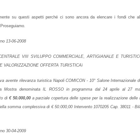
rmente su questi aspetti perché ci sono ancora da elencare i fondi che a
. Proseguiamo.
orno 13-06-2008
NE CENTRALE VIII SVILUPPO COMMERCIALE, ARTIGIANALE E TURISTI
 E VALORIZZAZIONE OFFERTA TURISTICAì
tiva avente rilevanza turistica Napoli COMICON - 10° Salone Internazionale 
tiva Mostra denominata IL ROSSO in programma dal 24 aprile al 27 m
to di
€
50.000,00
a
parziale copertura delle spese per la realizzazione dell
della somma complessiva di € 50.000,00 Intervento 1070205 Cap. 38011 - Bi
orno 30-04-2009