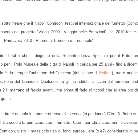
a sottolineare che il Napoli Comicon, festival internazionale del fumetto (Co
nserito nel progetto "Viaggi 2009 - Viaggio nelle Emozioni", nel 2010 fosse i
 - Primavera 2010 - Ritorno al Barocco e... non solo".
o di fatto che il dirigente della Soprintendenza Speciale per il Patrimon
o per il Polo Museale della città di Napoli in carica per 25 anni - fino a dicem
lo è da sempre l'anfitrione del Comicon (definizione di
Exibart
), ma è anche 
zazione del Comicon. Qualcuno tra gli ha addetti ai lavori del fumettomon
essi? Il marrano si faccia avanti, ma prima di farlo si ricordi che all'area pro
 gratis...
vece tirare da solo le somme di cosa
c'azzecchi
(ci perdonerà l’On. Di Pietro s
) il Barocco o la primavera con il fumetto. Cioè - per chi ancora non lo avesse 
Comicon, visto il massiccio uso di fondi europei, era (o è?) considerato in p