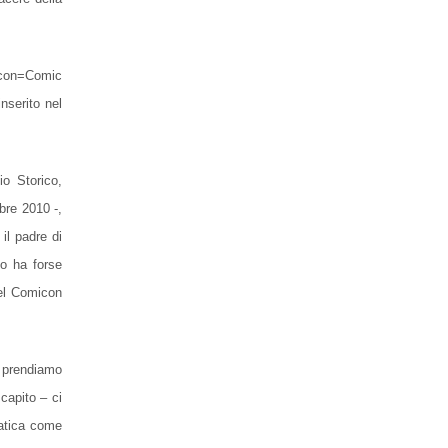
micon=Comic
nserito nel
io Storico,
bre 2010 -,
il padre di
do ha forse
 del Comicon
e prendiamo
capito – ci
ratica come