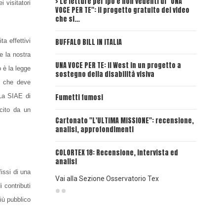
> Le letture per ipo e non vedenti di "UNA
Intervi
i visitatori
VOCE PER TE": il progetto gratuito dei video
Deadwoo
che si…
UNA VOC
a effettivi
BUFFALO BILL IN ITALIA
e la nostra
UNA VOCE
UNA VOCE PER TE: il West in un progetto a
 è la legge
sostegno della disabilità visiva
UNA VOC
E che deve
INSANGU
 La SIAE di
Fumetti fumosi
cito da un
UNA VOC
Cartonato "L'ULTIMA MISSIONE": recensione,
PASSAT
analisi, approfondimenti
UNA VOCE
COLORTEX 18: Recensione, intervista ed
analisi
issi di una
Vai alla Sezione Osservatorio Tex
 contributi
più pubblico