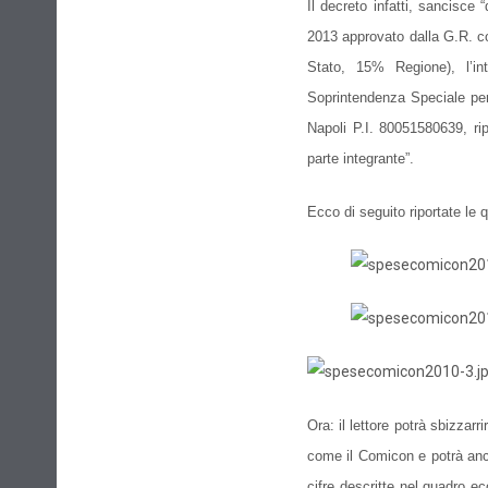
Il decreto infatti, sancisc
2013
approvato dalla G.R. c
Stato, 15% Regione), l’in
Soprintendenza Speciale per 
Napoli P.I. 80051580639, r
parte integrante”.
Ecco di seguito riportate le 
Ora: il lettore potrà sbizzar
come il Comicon e potrà anch
cifre descritte nel quadro e