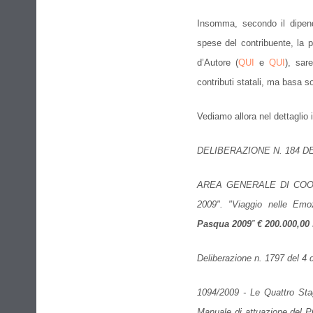
Insomma, secondo il dipen
spese del contribuente, la 
d’Autore (
QUI
e
QUI
), sar
contributi statali, ma basa s
Vediamo allora nel dettaglio i
DELIBERAZIONE N. 184 D
AREA GENERALE DI COORD
2009". "Viaggio nelle Emoz
Pasqua
2009
”
€ 200.000,00
Deliberazione n. 1797 del 4
1094/2009 - Le Quattro Sta
Manuale di attuazione del