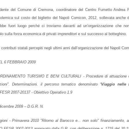
dente del Comune di Cremona, coordinatore del Centro Fumetto Andrea 
polemica sul costo del biglietto del Napoli Comicon, 2012, sollevata anche
ebbe fuori luogo perché ci troviamo davanti ad un’organizzazione che non
olo sulla forza economica di privati imprenditori e sul successo al botteghino.
 contributi statali percepiti negli ultimi anni dall’organizzazione del Napoli Co
EL 6 FEBBRAIO 2009
INAMENTO TURISMO E BENI CULTURALI - Procedure di attuazione de
ioni". Determinazioni. il percorso tematico denominato “
Viaggio nelle 
FESR 2007-20137 - Obiettivo Operativo 1.9
 dicembre 2009 – D.G.R. N.
gioni - Primavera 2010 "Ritorno al Barocco e... non solo"
finanziamento, a
 PO FESR 2007-2013
approvato dalla G.R. con deliberazione n. 1715 del 20.1