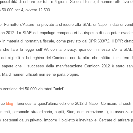
 possibilità di entrare per tutti e 4 giorni. Se così fosse, il numero effettivo de
do 50.000 per 4, ovvero 12.500.
io, Fumetto d'Autore ha provato a chiedere alla SIAE di Napoli i dati di vendit
micon 2012. La SIAE del capolugo campano ci ha risposto di non poter evader
cy in materia di normativa fiscale, come previsto dal DPR 633/72. Il DPR citato
a che fare la legge sull'IVA con la privacy, quando in mezzo c'è la SIA
dei biglietti al botteghino del Comicon, non fa altro che infittire il mistero.
ci sapere che il successo della manifestazione Comicon 2012 è stato san
. Ma di numeri ufficiali non se ne parla proprio.
 versione dei 50.000 visitatori "unici".
 suo
blog
riferendosi al quest'ultima edizione 2012 di Napoli Comicon: «I costi f
timenti, personale straordinario, ospiti, Siae, comunicazione...), in assenza di
sostenuti da un privato. Imporre il biglietto è inevitabile. Cercare di attirare 