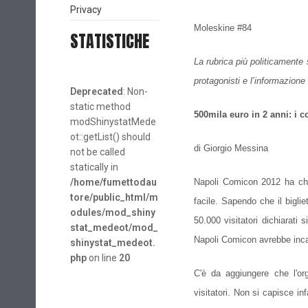
Privacy
Moleskine #84
STATISTICHE
La rubrica più politicamente 
protagonisti e l’informazione 
Deprecated
: Non-
static method
500mila euro in 2 anni: i 
modShinystatMede
ot::getList() should
di Giorgio Messina
not be called
statically in
/home/fumettodau
Napoli Comicon
2012 ha
chi
tore/public_html/m
facile. Sapendo che il bigli
odules/mod_shiny
50.000 visitatori dichiarati
stat_medeot/mod_
Napoli Comicon avrebbe inc
shinystat_medeot.
php
on line
20
C'è da aggiungere che l'or
visitatori. Non si capisce in