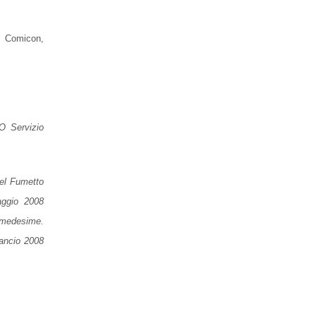
l Comicon,
CO
Servizio
del Fumetto
aggio 2008
e medesime.
lancio 2008