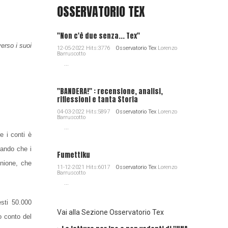
OSSERVATORIO TEX
"Non c'è due senza... Tex"
erso i suoi
12-05-2022 Hits:3776
Osservatorio Tex
Lorenzo
Barruscotto
...
"BANDERA!" : recensione, analisi,
riflessioni e tanta Storia
04-03-2022 Hits:5897
Osservatorio Tex
Lorenzo
Barruscotto
...
e i conti è
rando che i
Fumettiku
inione, che
11-12-2021 Hits:6017
Osservatorio Tex
Lorenzo
Barruscotto
...
sti 50.000
Vai alla Sezione Osservatorio Tex
o conto del