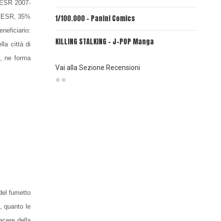
 FESR
2007-
% FESR, 35%
1/100.000 - Panini Comics
MY CAPR
eficiario:
KILLING STALKING - J-POP Manga
PSYCO-P
la città di
(Planet
, ne forma
Vai alla Sezione Recensioni
del fumetto
, quanto le
acere della