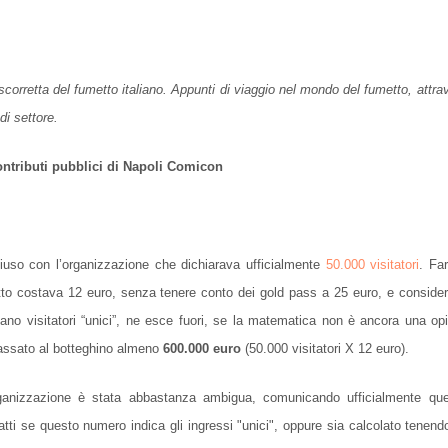
scorretta del fumetto italiano. Appunti di viaggio nel mondo del fumetto, attrav
di settore.
contributi pubblici di Napoli Comicon
uso con l’organizzazione che dichiarava ufficialmente
50.000 visitatori
. Far
etto costava 12 euro, senza tenere conto dei gold pass a 25 euro, e conside
 siano visitatori “unici”, ne esce fuori, se la matematica non è ancora una op
assato al botteghino almeno
600.000 euro
(50.000 visitatori X 12 euro).
ganizzazione è stata abbastanza ambigua, comunicando ufficialmente que
fatti se questo numero indica gli ingressi "unici", oppure sia calcolato tenend