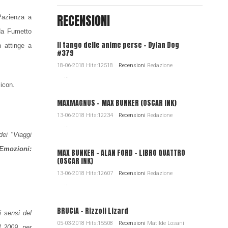
RECENSIONI
Pazienza a
 da Fumetto
Il tango delle anime perse - Dylan Dog
 attinge a
#379
18-06-2018 Hits:12518
Recensioni
Redazione
...
micon.
MAXMAGNUS – MAX BUNKER (OSCAR INK)
13-06-2018 Hits:12234
Recensioni
Redazione
...
i "Viaggi
Emozioni:
MAX BUNKER – ALAN FORD – LIBRO QUATTRO
(OSCAR INK)
13-06-2018 Hits:12607
Recensioni
Redazione
...
BRUCIA - Rizzoli Lizard
i sensi del
05-03-2018 Hits:15508
Recensioni
Matilde Losani
1.2009, per