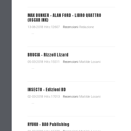
MAX BUNKER – ALAN FORD – LIBRO QUATTRO
(OSCAR INK)
13-06-2018 Hits:12607
Recensioni
Redazione
...
BRUCIA - Rizzoli Lizard
05-03-2018 Hits:15511
Recensioni
Matilde Losani
...
INSECTO - Edizioni BD
02-03-2018 Hits:17013
Recensioni
Matilde Losani
...
RYUKO - BAO Publishing