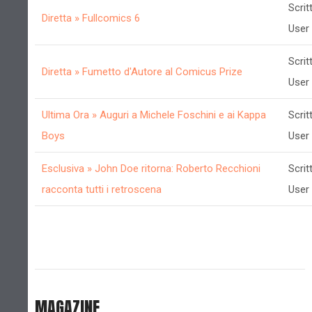
Scrit
Diretta » Fullcomics 6
User
Scrit
Diretta » Fumetto d'Autore al Comicus Prize
User
Ultima Ora » Auguri a Michele Foschini e ai Kappa
Scrit
Boys
User
Esclusiva » John Doe ritorna: Roberto Recchioni
Scrit
racconta tutti i retroscena
User
MAGAZINE