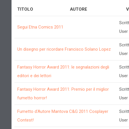
TITOLO
AUTORE
V
Scrit
Segui Etna Comics 2011
User
Scrit
Un disegno per ricordare Francisco Solano Lopez
User
Fantasy Horror Award 2011: le segnalazioni degli
Scrit
editori e dei lettori
User
Fantasy Horror Award 2011: Premio per il miglior
Scrit
fumetto horror!
User
Fumetto d'Autore Mantova C&G 2011 Cosplayer
Scrit
Contest!
User