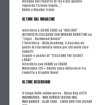
disegno nel rispetto di Tex e per quanto
riguarda l'azione legale..."
Addio a Rinaldo Traini
ULTIME DAL MAGAZINE
Intervista a SILVIA ZICHE su "QUEI DUE"
INTERVISTA ESCLUSIVA CON MORENO BURATTINI su
"Zagor - Darkwood Novels"
L'Intervista - Kirby Academy, a Cassino un
punto di riferimento unico per chi vuole fare
fumetti
Saggio e analisi di "TESLA AND THE SECRET
LODGE"
Intervista con OSKAR su ZAGOR
Moleskine 125 » Quella falsa differenza tra
Fumetto e Graphic Novel
ULTIME RECENSIONI
Il tango delle anime perse - Dylan Dog #379
MAXMAGNUS – MAX BUNKER (OSCAR INK)
MAX BUNKER – ALAN FORD – LIBRO QUATTRO (OSCAR