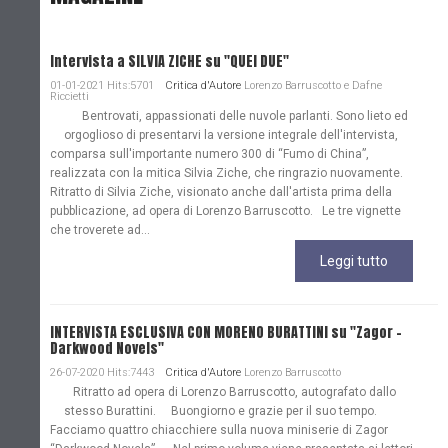
Intervista a SILVIA ZICHE su "QUEI DUE"
01-01-2021 Hits:5701
Critica d'Autore
Lorenzo Barruscotto e Dafne
Riccietti
Bentrovati, appassionati delle nuvole parlanti. Sono lieto ed
orgoglioso di presentarvi la versione integrale dell'intervista,
comparsa sull'importante numero 300 di “Fumo di China”,
realizzata con la mitica Silvia Ziche, che ringrazio nuovamente.
Ritratto di Silvia Ziche, visionato anche dall'artista prima della
pubblicazione, ad opera di Lorenzo Barruscotto. Le tre vignette
che troverete ad...
Leggi tutto
INTERVISTA ESCLUSIVA CON MORENO BURATTINI su "Zagor -
Darkwood Novels"
26-07-2020 Hits:7443
Critica d'Autore
Lorenzo Barruscotto
Ritratto ad opera di Lorenzo Barruscotto, autografato dallo
stesso Burattini. Buongiorno e grazie per il suo tempo.
Facciamo quattro chiacchiere sulla nuova miniserie di Zagor