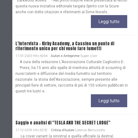
“Darkwood Novels”. - Nel primo volume viene presentata ai lettori
questa nuova iniziativa editoriale targata Spirito con la Scure
anche con dotte citazioni e riferimenti ai Dime Novels...
Leggi tutto
L'Intervista - Kirby Academy, a Cassino un punto di
riferimento unico per chi vuole fare fumetti
17-01-2020 Hits:6264
Autori e Anteprime
Super User
A cura della redazione L'Associazione Culturale Cagliostro E-
Press, ha 15 anni alle spalle di meritoria attività di scountng di
nuovi talenti e diffusione del media fumetto sul territorio
nazionale: la storia dell'Associazione, sempre presente alle
principali fiere di settore, racconta di più di 150 volumi pubblicati in
questi tre lustri e...
Leggi tutto
Saggio e analisi di "TESLA AND THE SECRET LODGE"
17-12-2019 Hits:9232
Critica d'Autore
Lorenzo Barruscotto
La cover variant (a sinistra) e quella ufficiale (a destra)