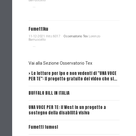
Barruscotto
...
Fumettiku
11-12-2021 Hits:6017
Osservatorio Tex
Lorenzo
Barruscotto
...
Vai alla Sezione Osservatorio Tex
> Le letture per ipo e non vedenti di "UNA VOCE
Intervi
PER TE": il progetto gratuito dei video che si…
Dick, Tex
BUFFALO BILL IN ITALIA
UNA VOCE
UNA VOCE PER TE: il West in un progetto a
UNA VOCE
sostegno della disabilità visiva
UNA VOCE
Fumetti fumosi
UNA VOCE