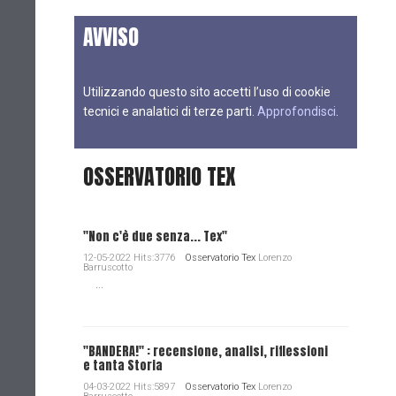
AVVISO
Utilizzando questo sito accetti l’uso di cookie
tecnici e analatici di terze parti.
Approfondisci
.
OSSERVATORIO TEX
"Non c'è due senza... Tex"
12-05-2022 Hits:3776
Osservatorio Tex
Lorenzo
Barruscotto
...
"BANDERA!" : recensione, analisi, riflessioni
e tanta Storia
04-03-2022 Hits:5897
Osservatorio Tex
Lorenzo