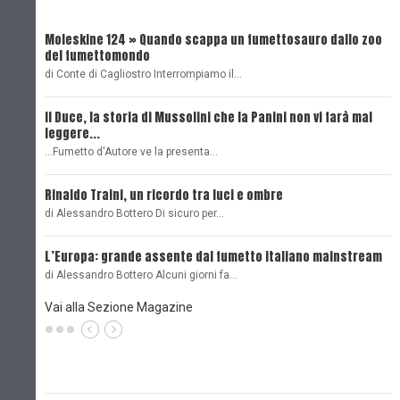
Moleskine 124 » Quando scappa un fumettosauro dallo zoo
C
del fumettomondo
P
di Conte di Cagliostro Interrompiamo il…
D
Il Duce, la storia di Mussolini che la Panini non vi farà mai
L
leggere...
L
...Fumetto d'Autore ve la presenta…
L
Rinaldo Traini, un ricordo tra luci e ombre
L
di Alessandro Bottero Di sicuro per…
O
L’Europa: grande assente dal fumetto italiano mainstream
B
di Alessandro Bottero Alcuni giorni fa…
D
Vai alla Sezione Magazine