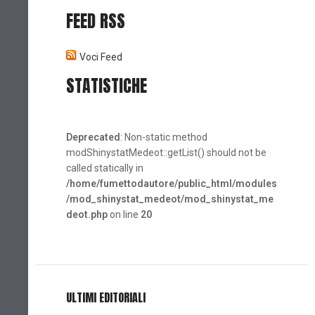
FEED RSS
Voci Feed
STATISTICHE
Deprecated
: Non-static method
modShinystatMedeot::getList() should not be
called statically in
/home/fumettodautore/public_html/modules
/mod_shinystat_medeot/mod_shinystat_me
deot.php
on line
20
ULTIMI EDITORIALI