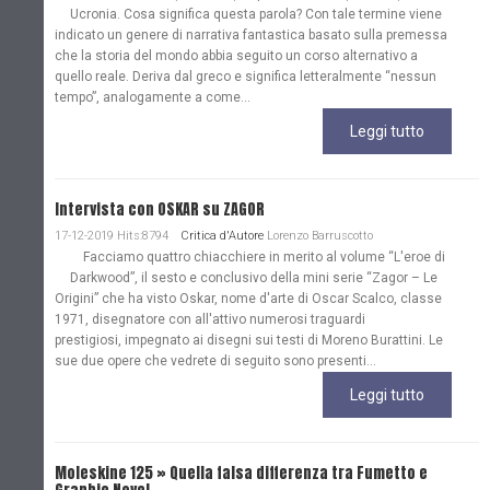
Ucronia. Cosa significa questa parola? Con tale termine viene
indicato un genere di narrativa fantastica basato sulla premessa
che la storia del mondo abbia seguito un corso alternativo a
quello reale. Deriva dal greco e significa letteralmente “nessun
tempo”, analogamente a come...
Leggi tutto
Intervista con OSKAR su ZAGOR
17-12-2019 Hits:8794
Critica d'Autore
Lorenzo Barruscotto
Facciamo quattro chiacchiere in merito al volume “L'eroe di
Darkwood”, il sesto e conclusivo della mini serie “Zagor – Le
Origini” che ha visto Oskar, nome d'arte di Oscar Scalco, classe
1971, disegnatore con all'attivo numerosi traguardi
prestigiosi, impegnato ai disegni sui testi di Moreno Burattini. Le
sue due opere che vedrete di seguito sono presenti...
Leggi tutto
Moleskine 125 » Quella falsa differenza tra Fumetto e