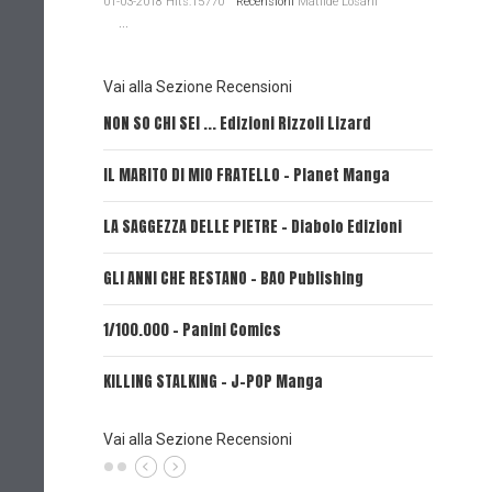
01-03-2018 Hits:15770
Recensioni
Matilde Losani
...
Vai alla Sezione Recensioni
NON SO CHI SEI ... Edizioni Rizzoli Lizard
L'EROE E
IL MARITO DI MIO FRATELLO - Planet Manga
SerVamp
LA SAGGEZZA DELLE PIETRE - Diabolo Edizioni
REVERIE 
GLI ANNI CHE RESTANO - BAO Publishing
FIRE PUN
1/100.000 - Panini Comics
MY CAPR
KILLING STALKING - J-POP Manga
PSYCO-P
(Planet
Vai alla Sezione Recensioni