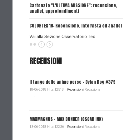
Cartonato "L'ULTIMA MISSIONE": recensione,
analisi, approfondimenti
UNA VOCE
COLORTEX 18: Recensione, intervista ed analisi
Vai alla Sezione Osservatorio Tex
RECENSIONI
Il tango delle anime perse - Dylan Dog #379
18-06-2018 Hits:12518
Recensioni
Redazione
...
MAXMAGNUS – MAX BUNKER (OSCAR INK)
13-06-2018 Hits:12236
Recensioni
Redazione
...