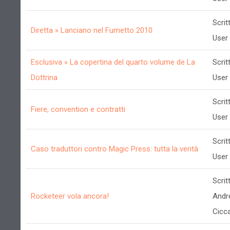
Scrit
Diretta » Lanciano nel Fumetto 2010
User
Esclusiva » La copertina del quarto volume de La
Scrit
Dottrina
User
Scrit
Fiere, convention e contratti
User
Scrit
Caso traduttori contro Magic Press: tutta la verità
User
Scrit
Rocketeer vola ancora!
Andr
Cicca