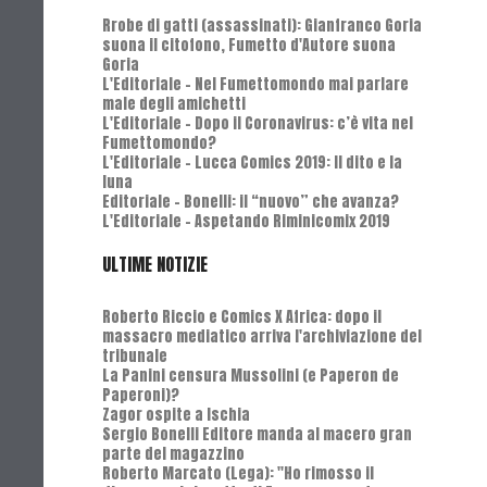
Rrobe di gatti (assassinati): Gianfranco Goria
suona il citofono, Fumetto d'Autore suona
Goria
L'Editoriale - Nel Fumettomondo mai parlare
male degli amichetti
L'Editoriale - Dopo il Coronavirus: c’è vita nel
Fumettomondo?
L'Editoriale - Lucca Comics 2019: Il dito e la
luna
Editoriale - Bonelli: il “nuovo” che avanza?
L'Editoriale - Aspetando Riminicomix 2019
ULTIME NOTIZIE
Roberto Riccio e Comics X Africa: dopo il
massacro mediatico arriva l'archiviazione del
tribunale
La Panini censura Mussolini (e Paperon de
Paperoni)?
Zagor ospite a Ischia
Sergio Bonelli Editore manda al macero gran
parte del magazzino
Roberto Marcato (Lega): "Ho rimosso il