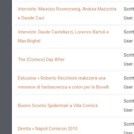
Interviste: Maurizio Rosenzweig, Andrea Mazzotta
Scrit
e Davide Caci
User
Interviste: Davde Castellazzi, Lorenzo Bartoli e
Scrit
Max Brighel
User
Scrit
The (Comics) Day After
User
Eslcusiva » Roberto Recchioni realizzerà una
Scrit
miniserie di fantascienza a colori per la Bonelli
User
Scrit
Buono Sconto Spiderman a Villa Comics
User
Scrit
Diretta » Napoli Comicon 2010
User