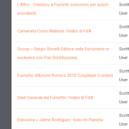
L’Altro… Classico a Fumetti: concorso per autori
Scrit
esordienti
User
Scrit
Camerata Corto Maltese: l'index di Fd'A
User
Scoop » Sergio Bonelli Editore nelle fumetterie in
Scrit
esclusiva con Pan Distribuzione
User
Scrit
Fumetto d'Autore Romics 2010 Cosplayer Contest
User
Scrit
Stati Generali del Fumetto: l'index di Fd'A
User
Scrit
Eslcusiva » Jaime Rodriguez: todo mi Planeta
User