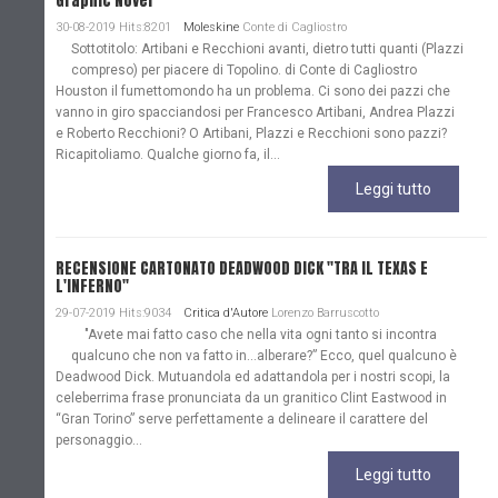
Graphic Novel
30-08-2019 Hits:8201
Moleskine
Conte di Cagliostro
Sottotitolo: Artibani e Recchioni avanti, dietro tutti quanti (Plazzi
compreso) per piacere di Topolino. di Conte di Cagliostro
Houston il fumettomondo ha un problema. Ci sono dei pazzi che
vanno in giro spacciandosi per Francesco Artibani, Andrea Plazzi
e Roberto Recchioni? O Artibani, Plazzi e Recchioni sono pazzi?
Ricapitoliamo. Qualche giorno fa, il...
Leggi tutto
RECENSIONE CARTONATO DEADWOOD DICK "TRA IL TEXAS E
L'INFERNO"
29-07-2019 Hits:9034
Critica d'Autore
Lorenzo Barruscotto
"Avete mai fatto caso che nella vita ogni tanto si incontra
qualcuno che non va fatto in…alberare?” Ecco, quel qualcuno è
Deadwood Dick. Mutuandola ed adattandola per i nostri scopi, la
celeberrima frase pronunciata da un granitico Clint Eastwood in
“Gran Torino” serve perfettamente a delineare il carattere del
personaggio...
Leggi tutto