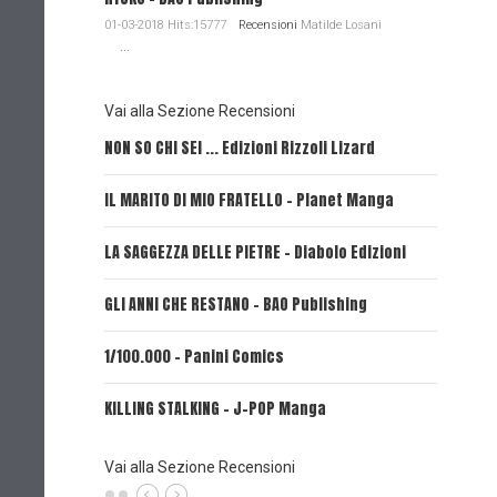
01-03-2018 Hits:15777
Recensioni
Matilde Losani
...
Vai alla Sezione Recensioni
NON SO CHI SEI ... Edizioni Rizzoli Lizard
L'EROE E
IL MARITO DI MIO FRATELLO - Planet Manga
SerVamp
LA SAGGEZZA DELLE PIETRE - Diabolo Edizioni
REVERIE 
GLI ANNI CHE RESTANO - BAO Publishing
FIRE PUN
1/100.000 - Panini Comics
MY CAPR
KILLING STALKING - J-POP Manga
PSYCO-P
(Planet
Vai alla Sezione Recensioni