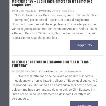
Moleskine 125 » Quella falsa differenza tra Fumetto e
Graphic Novel
30-08-2019 Hits:8212
Moleskine
Conte di Cagliostro
Sottotitolo: Artibani e Recchioni avanti, dietro tutti quanti (Plazzi
compreso) per piacere di Topolino. di Conte di Cagliostro
Houston il fumettomondo ha un problema. Ci sono dei pazzi che
vanno in giro spacciandosi per Francesco Artibani, Andrea Plazzi
e Roberto Recchioni? O Artibani, Plazzi e Recchioni sono pazzi?
Ricapitoliamo. Qualche giorno fa, il...
Leggi tutto
RECENSIONE CARTONATO DEADWOOD DICK "TRA IL TEXAS E
L'INFERNO"
29-07-2019 Hits:9043
Critica d'Autore
Lorenzo Barruscotto
"Avete mai fatto caso che nella vita ogni tanto si incontra
qualcuno che non va fatto in…alberare?” Ecco, quel qualcuno è
Deadwood Dick. Mutuandola ed adattandola per i nostri scopi, la
celeberrima frase pronunciata da un granitico Clint Eastwood in
“Gran Torino” serve perfettamente a delineare il carattere del
personaggio...
Leggi tutto