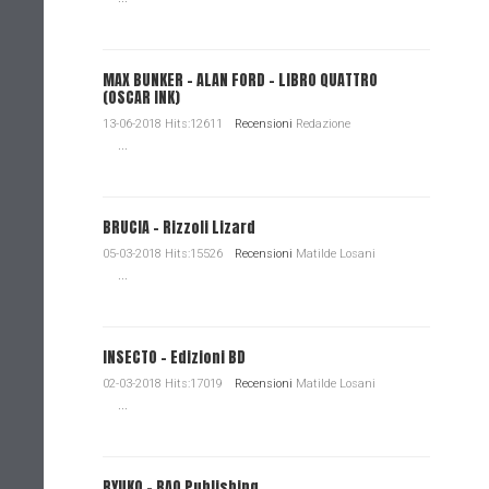
MAX BUNKER – ALAN FORD – LIBRO QUATTRO
(OSCAR INK)
13-06-2018 Hits:12611
Recensioni
Redazione
...
BRUCIA - Rizzoli Lizard
05-03-2018 Hits:15526
Recensioni
Matilde Losani
...
INSECTO - Edizioni BD
02-03-2018 Hits:17019
Recensioni
Matilde Losani
...
RYUKO - BAO Publishing