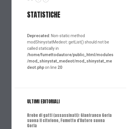
STATISTICHE
Deprecated
: Non-static method
modShinystatMedeot::getList() should not be
called statically in
/home/fumettodautore/public_html/modules
/mod_shinystat_medeot/mod_shinystat_me
deot.php
on line
20
ULTIMI EDITORIALI
Rrobe di gatti (assassinati): Gianfranco Goria
suona il citofono, Fumetto d'Autore suona
Goria