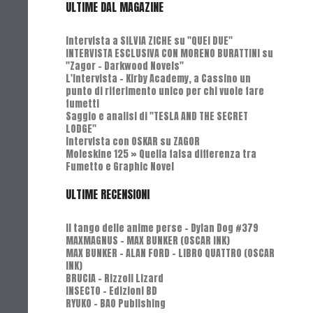
ULTIME DAL MAGAZINE
Intervista a SILVIA ZICHE su "QUEI DUE"
INTERVISTA ESCLUSIVA CON MORENO BURATTINI su
"Zagor - Darkwood Novels"
L'Intervista - Kirby Academy, a Cassino un
punto di riferimento unico per chi vuole fare
fumetti
Saggio e analisi di "TESLA AND THE SECRET
LODGE"
Intervista con OSKAR su ZAGOR
Moleskine 125 » Quella falsa differenza tra
Fumetto e Graphic Novel
ULTIME RECENSIONI
Il tango delle anime perse - Dylan Dog #379
MAXMAGNUS – MAX BUNKER (OSCAR INK)
MAX BUNKER – ALAN FORD – LIBRO QUATTRO (OSCAR
INK)
BRUCIA - Rizzoli Lizard
INSECTO - Edizioni BD
RYUKO - BAO Publishing