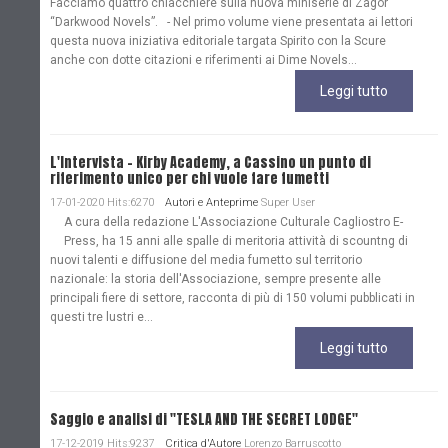
Facciamo quattro chiacchiere sulla nuova miniserie di Zagor
“Darkwood Novels”. - Nel primo volume viene presentata ai lettori
questa nuova iniziativa editoriale targata Spirito con la Scure
anche con dotte citazioni e riferimenti ai Dime Novels...
Leggi tutto
L'Intervista - Kirby Academy, a Cassino un punto di
riferimento unico per chi vuole fare fumetti
17-01-2020 Hits:6270
Autori e Anteprime
Super User
A cura della redazione L'Associazione Culturale Cagliostro E-
Press, ha 15 anni alle spalle di meritoria attività di scountng di
nuovi talenti e diffusione del media fumetto sul territorio
nazionale: la storia dell'Associazione, sempre presente alle
principali fiere di settore, racconta di più di 150 volumi pubblicati in
questi tre lustri e...
Leggi tutto
Saggio e analisi di "TESLA AND THE SECRET LODGE"
17-12-2019 Hits:9237
Critica d'Autore
Lorenzo Barruscotto