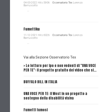
04-03-2022 Hits:5906
Osservatorio Tex
Lorenzo
Barruscotto
...
Fumettiku
11-12-2021 Hits:6026
Osservatorio Tex
Lorenzo
Barruscotto
...
Vai alla Sezione Osservatorio Tex
> Le letture per ipo e non vedenti di "UNA VOCE
Intervi
PER TE": il progetto gratuito dei video che si…
Dick, Tex
BUFFALO BILL IN ITALIA
UNA VOCE
UNA VOCE PER TE: il West in un progetto a
UNA VOCE
sostegno della disabilità visiva
UNA VOCE
Fumetti fumosi