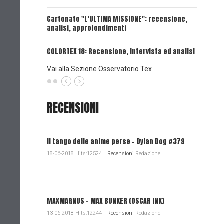
UNA VOCE
Cartonato "L'ULTIMA MISSIONE": recensione,
analisi, approfondimenti
UNA VOCE
COLORTEX 18: Recensione, intervista ed analisi
Vai alla Sezione Osservatorio Tex
RECENSIONI
Il tango delle anime perse - Dylan Dog #379
18-06-2018 Hits:12524
Recensioni
Redazione
...
MAXMAGNUS – MAX BUNKER (OSCAR INK)
13-06-2018 Hits:12244
Recensioni
Redazione
...