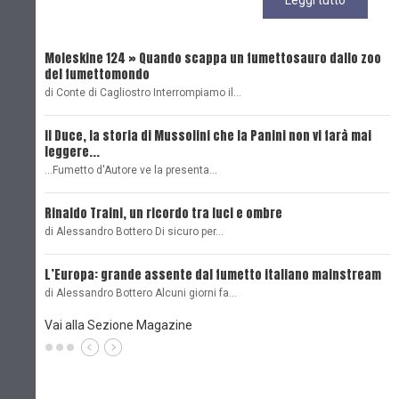
Moleskine 124 » Quando scappa un fumettosauro dallo zoo
C
del fumettomondo
P
di Conte di Cagliostro Interrompiamo il…
D
Il Duce, la storia di Mussolini che la Panini non vi farà mai
L
leggere...
L
...Fumetto d'Autore ve la presenta…
L
Rinaldo Traini, un ricordo tra luci e ombre
L
di Alessandro Bottero Di sicuro per…
O
L’Europa: grande assente dal fumetto italiano mainstream
B
di Alessandro Bottero Alcuni giorni fa…
D
Vai alla Sezione Magazine