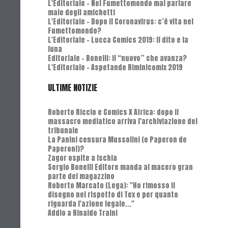
L'Editoriale - Nel Fumettomondo mai parlare
male degli amichetti
L'Editoriale - Dopo il Coronavirus: c’è vita nel
Fumettomondo?
L'Editoriale - Lucca Comics 2019: Il dito e la
luna
Editoriale - Bonelli: il “nuovo” che avanza?
L'Editoriale - Aspetando Riminicomix 2019
ULTIME NOTIZIE
Roberto Riccio e Comics X Africa: dopo il
massacro mediatico arriva l'archiviazione del
tribunale
La Panini censura Mussolini (e Paperon de
Paperoni)?
Zagor ospite a Ischia
Sergio Bonelli Editore manda al macero gran
parte del magazzino
Roberto Marcato (Lega): "Ho rimosso il
disegno nel rispetto di Tex e per quanto
riguarda l'azione legale..."
Addio a Rinaldo Traini