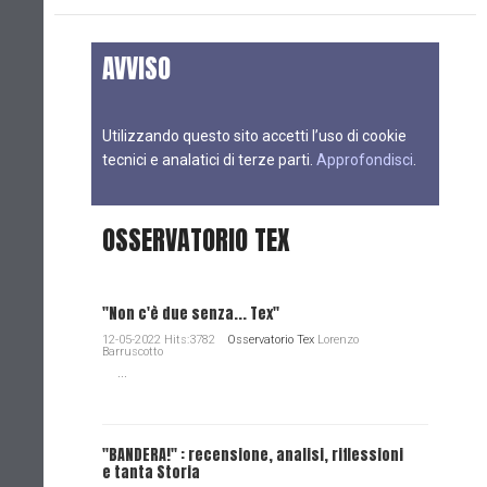
AVVISO
Utilizzando questo sito accetti l’uso di cookie
tecnici e analatici di terze parti.
Approfondisci
.
OSSERVATORIO TEX
"Non c'è due senza... Tex"
12-05-2022 Hits:3782
Osservatorio Tex
Lorenzo
Barruscotto
...
"BANDERA!" : recensione, analisi, riflessioni
e tanta Storia