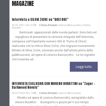
MAGAZINE
Intervista a SILVIA ZICHE su "QUEI DUE"
01-01-2021 Hits:5708
Critica d'Autore
Lorenzo Barruscotto e Dafne
Riccietti
Bentrovati, appassionati delle nuvole parlanti. Sono lieto ed
orgoglioso di presentarvi la versione integrale dell'intervista,
comparsa sull'importante numero 300 di “Fumo di China”,
realizzata con la mitica Silvia Ziche, che ringrazio nuovamente.
Ritratto di Silvia Ziche, visionato anche dall'artista prima della
pubblicazione, ad opera di Lorenzo Barruscotto. Le tre vignette
che troverete ad...
Leggi tutto
INTERVISTA ESCLUSIVA CON MORENO BURATTINI su "Zagor -
Darkwood Novels"
26-07-2020 Hits:7448
Critica d'Autore
Lorenzo Barruscotto
Ritratto ad opera di Lorenzo Barruscotto, autografato dallo
stesso Burattini. Buongiorno e grazie per il suo tempo.