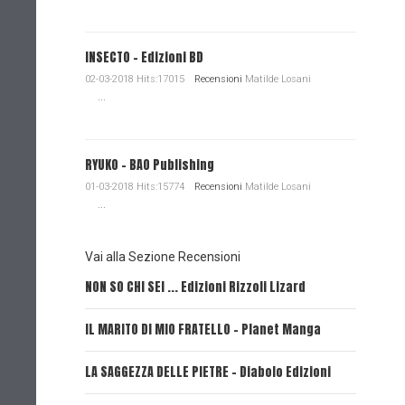
INSECTO - Edizioni BD
02-03-2018 Hits:17015
Recensioni
Matilde Losani
...
RYUKO - BAO Publishing
01-03-2018 Hits:15774
Recensioni
Matilde Losani
...
Vai alla Sezione Recensioni
NON SO CHI SEI ... Edizioni Rizzoli Lizard
L'EROE E
IL MARITO DI MIO FRATELLO - Planet Manga
SerVamp
LA SAGGEZZA DELLE PIETRE - Diabolo Edizioni
REVERIE 