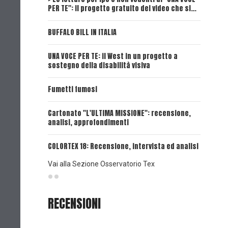
PER TE": il progetto gratuito dei video che si…
Dick, Tex
BUFFALO BILL IN ITALIA
UNA VOCE
UNA VOCE PER TE: il West in un progetto a
UNA VOCE
sostegno della disabilità visiva
UNA VOCE
Fumetti fumosi
UNA VOCE
Cartonato "L'ULTIMA MISSIONE": recensione,
analisi, approfondimenti
UNA VOCE
COLORTEX 18: Recensione, intervista ed analisi
Vai alla Sezione Osservatorio Tex
RECENSIONI