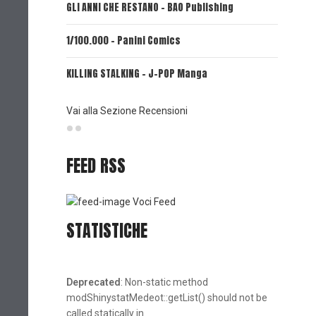
GLI ANNI CHE RESTANO - BAO Publishing
FIRE PUN
1/100.000 - Panini Comics
MY CAPR
KILLING STALKING - J-POP Manga
PSYCO-P
(Planet
Vai alla Sezione Recensioni
FEED RSS
Voci Feed
STATISTICHE
Deprecated
: Non-static method
modShinystatMedeot::getList() should not be
called statically in