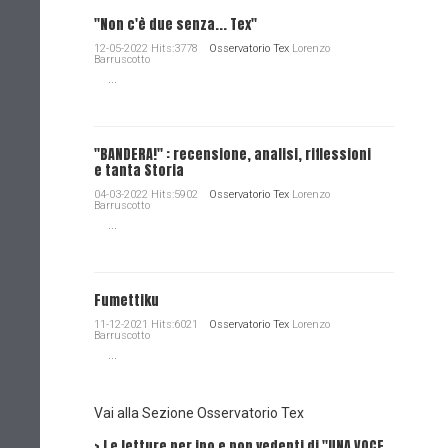
"Non c'è due senza... Tex"
12-05-2022 Hits:3778
Osservatorio Tex
Lorenzo
Barruscotto
...
"BANDERA!" : recensione, analisi, riflessioni
e tanta Storia
04-03-2022 Hits:5902
Osservatorio Tex
Lorenzo
Barruscotto
...
Fumettiku
11-12-2021 Hits:6021
Osservatorio Tex
Lorenzo
Barruscotto
...
Vai alla Sezione Osservatorio Tex
> Le letture per ipo e non vedenti di "UNA VOCE
Intervi