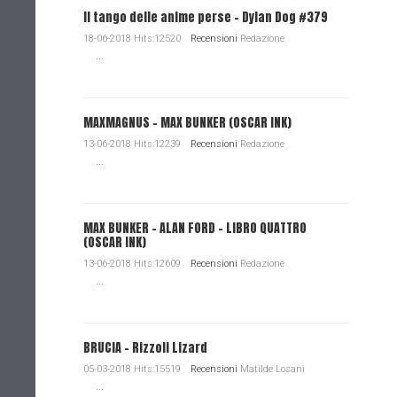
Il tango delle anime perse - Dylan Dog #379
18-06-2018 Hits:12520
Recensioni
Redazione
...
MAXMAGNUS – MAX BUNKER (OSCAR INK)
13-06-2018 Hits:12239
Recensioni
Redazione
...
MAX BUNKER – ALAN FORD – LIBRO QUATTRO
(OSCAR INK)
13-06-2018 Hits:12609
Recensioni
Redazione
...
BRUCIA - Rizzoli Lizard
05-03-2018 Hits:15519
Recensioni
Matilde Losani
...