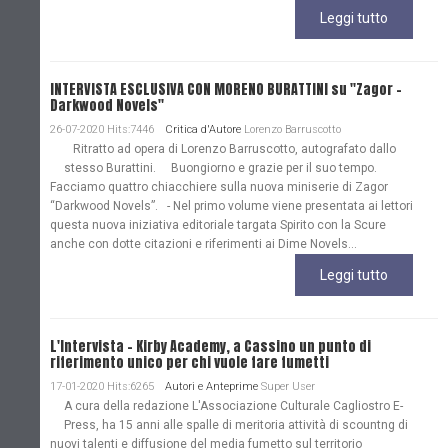
Leggi tutto
INTERVISTA ESCLUSIVA CON MORENO BURATTINI su "Zagor -
Darkwood Novels"
26-07-2020 Hits:7446
Critica d'Autore
Lorenzo Barruscotto
Ritratto ad opera di Lorenzo Barruscotto, autografato dallo
stesso Burattini. Buongiorno e grazie per il suo tempo.
Facciamo quattro chiacchiere sulla nuova miniserie di Zagor
“Darkwood Novels”. - Nel primo volume viene presentata ai lettori
questa nuova iniziativa editoriale targata Spirito con la Scure
anche con dotte citazioni e riferimenti ai Dime Novels...
Leggi tutto
L'Intervista - Kirby Academy, a Cassino un punto di
riferimento unico per chi vuole fare fumetti
17-01-2020 Hits:6265
Autori e Anteprime
Super User
A cura della redazione L'Associazione Culturale Cagliostro E-
Press, ha 15 anni alle spalle di meritoria attività di scountng di
nuovi talenti e diffusione del media fumetto sul territorio