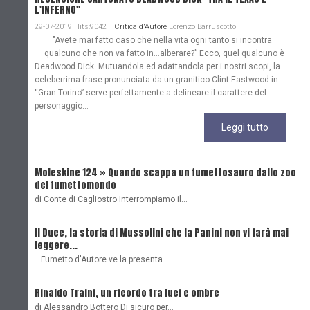
L'INFERNO"
29-07-2019 Hits:9042
Critica d'Autore
Lorenzo Barruscotto
"Avete mai fatto caso che nella vita ogni tanto si incontra
qualcuno che non va fatto in…alberare?” Ecco, quel qualcuno è
Deadwood Dick. Mutuandola ed adattandola per i nostri scopi, la
celeberrima frase pronunciata da un granitico Clint Eastwood in
“Gran Torino” serve perfettamente a delineare il carattere del
personaggio...
Leggi tutto
Moleskine 124 » Quando scappa un fumettosauro dallo zoo
C
del fumettomondo
P
di Conte di Cagliostro Interrompiamo il…
D
Il Duce, la storia di Mussolini che la Panini non vi farà mai
L
leggere...
L
...Fumetto d'Autore ve la presenta…
L
Rinaldo Traini, un ricordo tra luci e ombre
L
di Alessandro Bottero Di sicuro per…
O