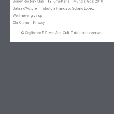
Borley Rectory Club
In Fumetteria
Mundial Goal 2010
Satira d'Autore
Tributo a Francisco Solano Lopez
We'll never give up
Chi Siamo
Privacy
© Cagliostro E-Press Ass. Cult. Tutti i diritti riservati.