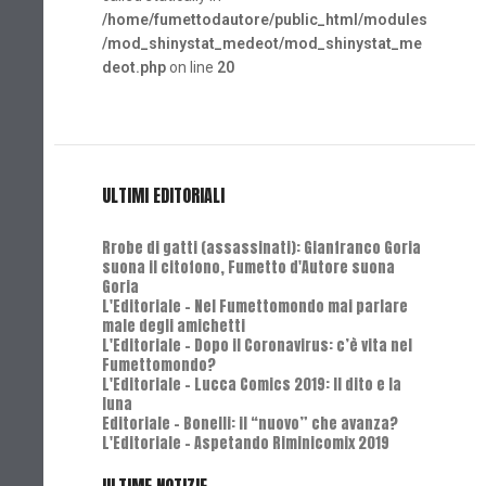
/home/fumettodautore/public_html/modules
/mod_shinystat_medeot/mod_shinystat_me
deot.php
on line
20
ULTIMI EDITORIALI
Rrobe di gatti (assassinati): Gianfranco Goria
suona il citofono, Fumetto d'Autore suona
Goria
L'Editoriale - Nel Fumettomondo mai parlare
male degli amichetti
L'Editoriale - Dopo il Coronavirus: c’è vita nel
Fumettomondo?
L'Editoriale - Lucca Comics 2019: Il dito e la
luna
Editoriale - Bonelli: il “nuovo” che avanza?
L'Editoriale - Aspetando Riminicomix 2019