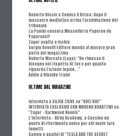
ULTIME NOTIZIE
Roberto Riccio e Comics X Africa: dopo il
massacro mediatico arriva l'archiviazione del
tribunale
La Panini censura Mussolini (e Paperon de
Paperoni)?
Zagor ospite a Ischia
Sergio Bonelli Editore manda al macero gran
parte del magazzino
Roberto Marcato (Lega): "Ho rimosso il
disegno nel rispetto di Tex e per quanto
riguarda l'azione legale..."
Addio a Rinaldo Traini
ULTIME DAL MAGAZINE
Intervista a SILVIA ZICHE su "QUEI DUE"
INTERVISTA ESCLUSIVA CON MORENO BURATTINI su
"Zagor - Darkwood Novels"
L'Intervista - Kirby Academy, a Cassino un
punto di riferimento unico per chi vuole fare
fumetti
Saggio e analisi di "TESLA AND THE SECRET