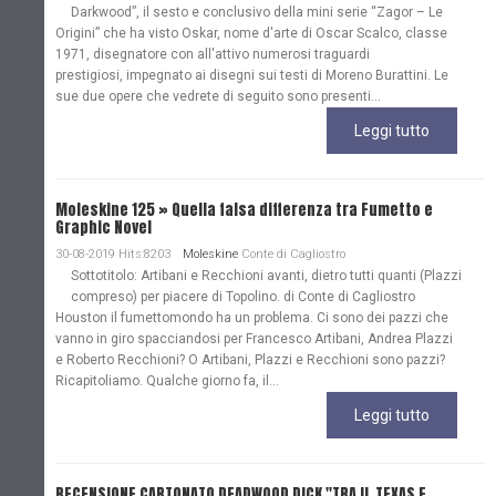
Darkwood”, il sesto e conclusivo della mini serie “Zagor – Le
Origini” che ha visto Oskar, nome d'arte di Oscar Scalco, classe
1971, disegnatore con all'attivo numerosi traguardi
prestigiosi, impegnato ai disegni sui testi di Moreno Burattini. Le
sue due opere che vedrete di seguito sono presenti...
Leggi tutto
Moleskine 125 » Quella falsa differenza tra Fumetto e
Graphic Novel
30-08-2019 Hits:8203
Moleskine
Conte di Cagliostro
Sottotitolo: Artibani e Recchioni avanti, dietro tutti quanti (Plazzi
compreso) per piacere di Topolino. di Conte di Cagliostro
Houston il fumettomondo ha un problema. Ci sono dei pazzi che
vanno in giro spacciandosi per Francesco Artibani, Andrea Plazzi
e Roberto Recchioni? O Artibani, Plazzi e Recchioni sono pazzi?
Ricapitoliamo. Qualche giorno fa, il...
Leggi tutto
RECENSIONE CARTONATO DEADWOOD DICK "TRA IL TEXAS E