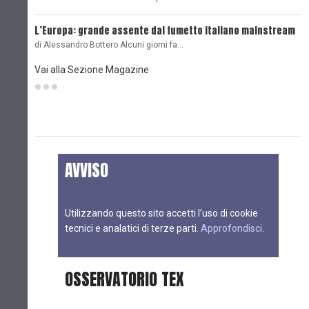
L’Europa: grande assente dal fumetto italiano mainstream
B
di Alessandro Bottero Alcuni giorni fa…
D
Vai alla Sezione Magazine
AVVISO
Utilizzando questo sito accetti l’uso di cookie
tecnici e analatici di terze parti.
Approfondisci
.
OSSERVATORIO TEX