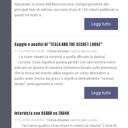
nazionale: la storia dell'Associazione, sempre presente alle
principali fiere di settore, racconta di più di 150 volumi pubblicati in
questi tre lustri e...
Leggi tutto
Saggio e analisi di "TESLA AND THE SECRET LODGE"
17-12-2019 Hits:9235
Critica d'Autore
Lorenzo Barruscotto
La cover variant (a sinistra) e quella ufficiale (a destra)
Ucronia. Cosa significa questa parola? Con tale termine viene
indicato un genere di narrativa fantastica basato sulla premessa
che la storia del mondo abbia seguito un corso alternativo a
quello reale. Deriva dal greco e significa letteralmente “nessun
tempo”, analogamente a come...
Leggi tutto
Intervista con OSKAR su ZAGOR
17-12-2019 Hits:8795
Critica d'Autore
Lorenzo Barruscotto
Facciamo quattro chiacchiere in merito al volume “L'eroe di