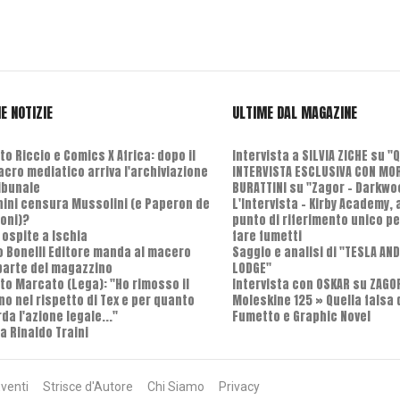
E NOTIZIE
ULTIME DAL MAGAZINE
o Riccio e Comics X Africa: dopo il
Intervista a SILVIA ZICHE su "
cro mediatico arriva l'archiviazione
INTERVISTA ESCLUSIVA CON MO
ribunale
BURATTINI su "Zagor - Darkwo
nini censura Mussolini (e Paperon de
L'Intervista - Kirby Academy,
oni)?
punto di riferimento unico pe
 ospite a Ischia
fare fumetti
o Bonelli Editore manda al macero
Saggio e analisi di "TESLA AN
parte del magazzino
LODGE"
to Marcato (Lega): "Ho rimosso il
Intervista con OSKAR su ZAGO
no nel rispetto di Tex e per quanto
Moleskine 125 » Quella falsa 
da l'azione legale..."
Fumetto e Graphic Novel
a Rinaldo Traini
venti
Strisce d'Autore
Chi Siamo
Privacy