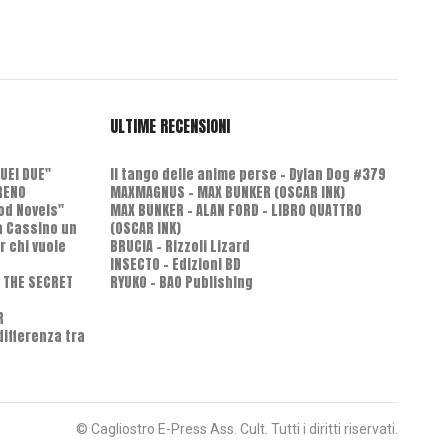
ULTIME RECENSIONI
QUEI DUE"
Il tango delle anime perse - Dylan Dog #379
RENO
MAXMAGNUS – MAX BUNKER (OSCAR INK)
od Novels"
MAX BUNKER – ALAN FORD – LIBRO QUATTRO
 a Cassino un
(OSCAR INK)
r chi vuole
BRUCIA - Rizzoli Lizard
INSECTO - Edizioni BD
D THE SECRET
RYUKO - BAO Publishing
R
differenza tra
© Cagliostro E-Press Ass. Cult. Tutti i diritti riservati.