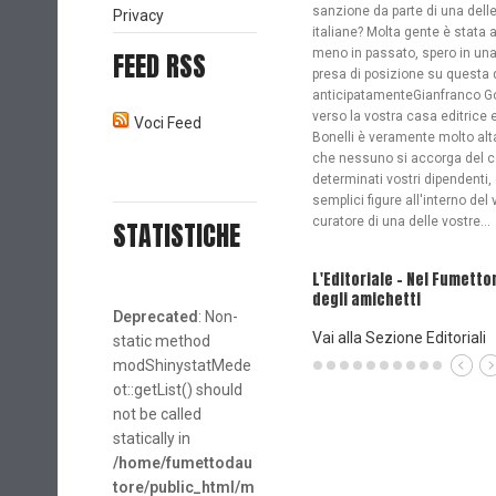
sanzione da parte di una delle
Privacy
italiane? Molta gente è stata 
meno in passato, spero in una
FEED RSS
presa di posizione su questa
anticipatamenteGianfranco Go
verso la vostra casa editrice
Voci Feed
Bonelli è veramente molto al
che nessuno si accorga del 
determinati vostri dipendenti,
semplici figure all'interno de
curatore di una delle vostre...
STATISTICHE
L'Editoriale - Nel Fumett
degli amichetti
Deprecated
: Non-
Vai alla Sezione Editoriali
static method
modShinystatMede
ot::getList() should
not be called
statically in
/home/fumettodau
tore/public_html/m