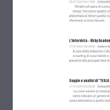
26-07-2020 Hits:7446
Critica d'
Ritratto ad opera di Lorenz
tempo. Facciamo quattro ch
presentata ai lettori questa nu
riferimenti ai Dime Novels...
L'Intervista - Kirby Acade
17-01-2020 Hits:6265
Autori e 
A cura della redazione L'Ass
scountng di nuovi talenti e 
presente alle principali fiere di
Saggio e analisi di "TESL
17-12-2019 Hits:9235
Critica d'
La cover variant (a sinistra
viene indicato un genere di
corso alternativo a quello re