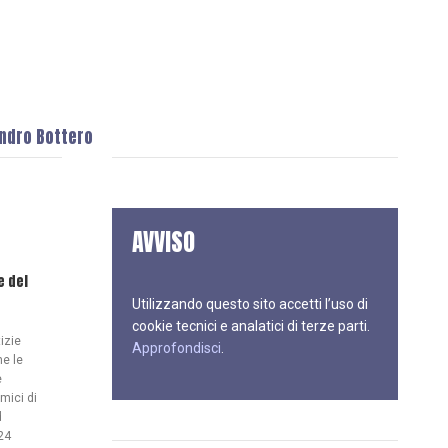
andro Bottero
AVVISO
e del
Utilizzando questo sito accetti l’uso di
cookie tecnici e analatici di terze parti.
izie
Approfondisci
.
ne le
e
mici di
d
24