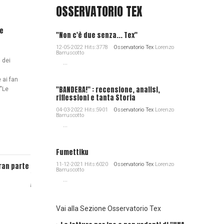
OSSERVATORIO TEX
de
"Non c'è due senza... Tex"
12-05-2022 Hits:3778
Osservatorio Tex
Lorenzo
Barruscotto
i dei
...
 ai fan
"BANDERA!" : recensione, analisi,
 "Le
riflessioni e tanta Storia
04-03-2022 Hits:5901
Osservatorio Tex
Lorenzo
Barruscotto
L'Editoriale - Lucca Comics 2019: Il dito e la luna
Editoriale -
...
Roberto Marcato (Lega): "Ho rimosso il disegno
Dylan Dog
nel rispetto di Tex e per quanto riguarda l'azione
Fumettiku
legale..."
ran parte
11-12-2021 Hits:6020
Osservatorio Tex
Lorenzo
Per Wikip
Barruscotto
fonte è p
...
Addio a Rinaldo Traini
Vai alla Sezione Osservatorio Tex