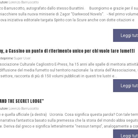
Autore
Lorenzo Barruscotto
o Barruscotto, autografato dallo stesso Burattini. Buongiorno e grazie per il s
iacchiere sulla nuova miniserie di Zagor “Darkwood Novels”. - Nel primo volume
ova iniziativa editoriale targata Spirito con la Scure anche con dotte citazioni e
Leggi tut
my, a Cassino un punto di riferimento unico per chi vuole fare fumetti
Anteprime
Super User
ociazione Culturale Cagliostro E-Press, ha 15 anni alle spalle di meritoria attività
diffusione del media fumetto sul territorio nazionale: la storia dell'Associazione
 settore, racconta di più di 150 volumi pubblicati in questi tre lustri e...
Leggi tut
A AND THE SECRET LODGE"
Autore
Lorenzo Barruscotto
) e quella ufficiale (a destra) Ucronia. Cosa significa questa parola? Con tale ter
 narrativa fantastica basato sulla premessa che la storia del mondo abbia seguit
ale. Deriva dal greco e significa letteralmente “nessun tempo”, analogamente a co
Leggi tut