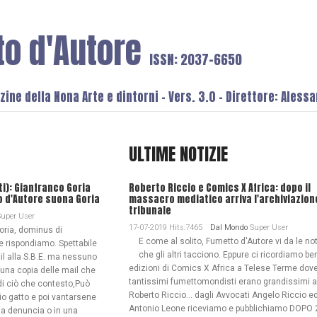
to d'Autore
ISSN: 2037-6650
ine della Nona Arte e dintorni - Vers. 3.0 - Direttore: Aless
ULTIME NOTIZIE
ti): Gianfranco Goria
Roberto Riccio e Comics X Africa: dopo il
o d'Autore suona Goria
massacro mediatico arriva l'archiviazion
tribunale
uper User
17-07-2019 Hits:7465
Dal Mondo
Super User
oria, dominus di
E come al solito, Fumetto d'Autore vi da le not
e rispondiamo. Spettabile
che gli altri tacciono. Eppure ci ricordiamo be
il alla S.B.E. ma nessuno
edizioni di Comics X Africa a Telese Terme dov
 una copia delle mail che
tantissimi fumettomondisti erano grandissimi a
 di ciò che contesto,Può
Roberto Riccio... dagli Avvocati Angelo Riccio e
io gatto e poi vantarsene
Antonio Leone riceviamo e pubblichiamo DOPO 
na denuncia o in una