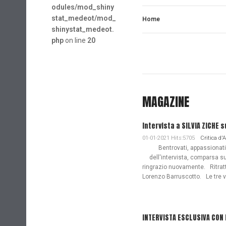
odules/mod_shiny
stat_medeot/mod_
Home
shinystat_medeot.
php
on line
20
MAGAZINE
Intervista a SILVIA ZICHE s
01-01-2021 Hits:5705
Critica d'
Bentrovati, appassionati de
dell'intervista, comparsa s
ringrazio nuovamente. Ritratto
Lorenzo Barruscotto. Le tre vi
INTERVISTA ESCLUSIVA CON