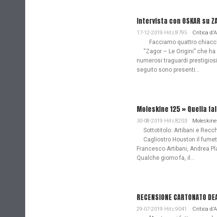
Intervista con OSKAR su Z
17-12-2019 Hits:8795
Critica d'
Facciamo quattro chiacchie
“Zagor – Le Origini” che ha
numerosi traguardi prestigiosi
seguito sono presenti...
Moleskine 125 » Quella fa
30-08-2019 Hits:8203
Moleskine
Sottotitolo: Artibani e Recch
Cagliostro Houston il fume
Francesco Artibani, Andrea Pl
Qualche giorno fa, il...
RECENSIONE CARTONATO DEAD
29-07-2019 Hits:9041
Critica d'