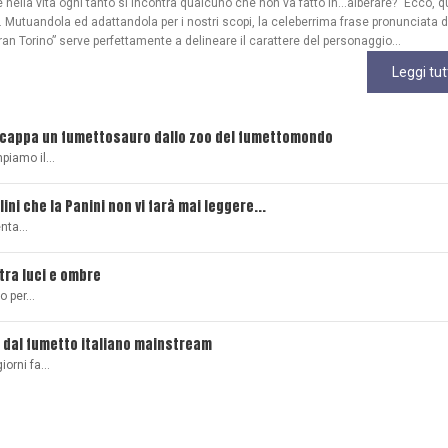
ella vita ogni tanto si incontra qualcuno che non va fatto in…alberare?” Ecco, q
Mutuandola ed adattandola per i nostri scopi, la celeberrima frase pronunciata 
ran Torino” serve perfettamente a delineare il carattere del personaggio...
Leggi tut
scappa un fumettosauro dallo zoo del fumettomondo
mpiamo il…
lini che la Panini non vi farà mai leggere...
senta…
 tra luci e ombre
ro per…
 dal fumetto italiano mainstream
giorni fa…