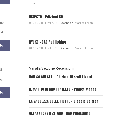
...
INSECTO - Edizioni BD
rie
02-03-2018 Hits:17015
Recensioni
Matilde Losani
...
 di
RYUKO - BAO Publishing
to
01-03-2018 Hits:15773
Recensioni
Matilde Losani
...
Vai alla Sezione Recensioni
di
NON SO CHI SEI ... Edizioni Rizzoli Lizard
L'EROE E
o.
IL MARITO DI MIO FRATELLO - Planet Manga
SerVamp
to
LA SAGGEZZA DELLE PIETRE - Diabolo Edizioni
REVERIE
GLI ANNI CHE RESTANO - BAO Publishing
FIRE PU