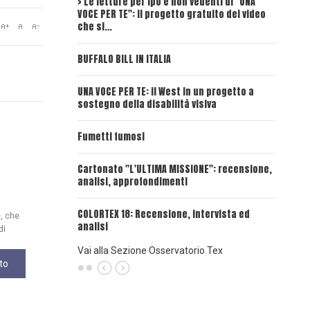
> Le letture per ipo e non vedenti di "UNA
Intervi
VOCE PER TE": il progetto gratuito dei video
Deadwoo
che si…
UNA VOC
BUFFALO BILL IN ITALIA
UNA VOCE
UNA VOCE PER TE: il West in un progetto a
sostegno della disabilità visiva
UNA VOC
INSANGU
Fumetti fumosi
UNA VOC
Cartonato "L'ULTIMA MISSIONE": recensione,
PASSAT
analisi, approfondimenti
UNA VOCE
COLORTEX 18: Recensione, intervista ed
e, che
analisi
di
Vai alla Sezione Osservatorio Tex
to