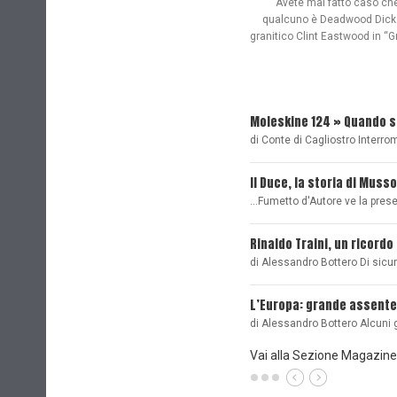
"Avete mai fatto caso che n
qualcuno è Deadwood Dick. 
granitico Clint Eastwood in “G
Moleskine 124 » Quando 
di Conte di Cagliostro Interro
Il Duce, la storia di Musso
...Fumetto d'Autore ve la pre
Rinaldo Traini, un ricordo
di Alessandro Bottero Di sicu
L’Europa: grande assente
di Alessandro Bottero Alcuni 
Vai alla Sezione Magazine