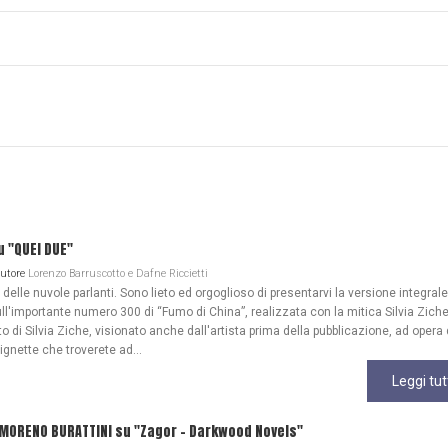
u "QUEI DUE"
Autore
Lorenzo Barruscotto e Dafne Riccietti
lle nuvole parlanti. Sono lieto ed orgoglioso di presentarvi la versione integrale
ull'importante numero 300 di “Fumo di China”, realizzata con la mitica Silvia Zich
 di Silvia Ziche, visionato anche dall'artista prima della pubblicazione, ad opera 
gnette che troverete ad...
Leggi tut
 MORENO BURATTINI su "Zagor - Darkwood Novels"