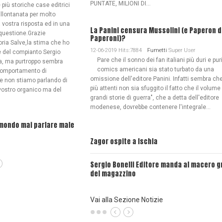
PUNTATE, MILIONI DI...
 più storiche case editrici
allontanata per molto
 vostra risposta ed in una
La Panini censura Mussolini (e Paperon 
 questione.Grazie
Paperoni)?
ria Salve,la stima che ho
12-06-2019 Hits:7884
Fumetti
Super User
 e del compianto Sergio
Pare che il sonno dei fan italiani più duri e pur
ta, ma purtroppo sembra
comics americani sia stato turbato da una
comportamento di
omissione dell'editore Panini. Infatti sembra che
 e non stiamo parlando di
più attenti non sia sfuggito il fatto che il volume
l vostro organico ma del
grandi storie di guerra", che a detta dell'editore
modenese, dovrebbe contenere l'integrale...
omondo mai parlare male
L'Editoriale - Dopo il Coronavirus: c’è vita nel
Fumettomondo?
Zagor ospite a Ischia
Sergio Bonelli Editore manda al macero g
del magazzino
Vai alla Sezione Notizie