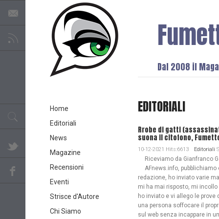
Fumet
Dal 2008 il Magaz
EDITORIALI
Home
Editoriali
Rrobe di gatti (assassina
suona il citofono, Fumett
News
10-12-2021 Hits:6613
Editoriali
S
Magazine
Riceviamo da Gianfranco G
Recensioni
AFnews.info, pubblichiamo 
redazione, ho inviato varie ma
Eventi
mi ha mai risposto, mi incollo
Strisce d'Autore
ho inviato e vi allego le prove
una persona soffocare il propr
Chi Siamo
sul web senza incappare in u