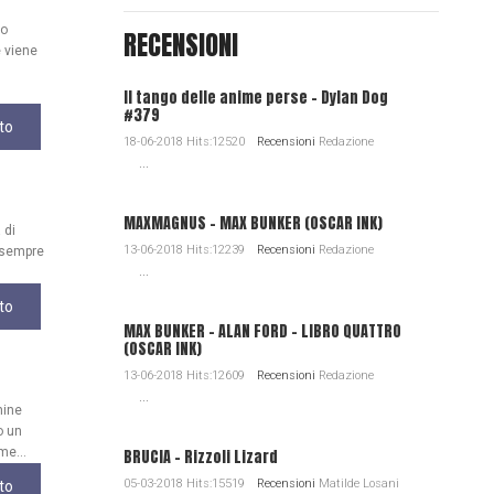
uo
RECENSIONI
 viene
Il tango delle anime perse - Dylan Dog
#379
to
18-06-2018 Hits:12520
Recensioni
Redazione
...
MAXMAGNUS – MAX BUNKER (OSCAR INK)
 di
13-06-2018 Hits:12239
Recensioni
Redazione
, sempre
...
to
MAX BUNKER – ALAN FORD – LIBRO QUATTRO
(OSCAR INK)
13-06-2018 Hits:12609
Recensioni
Redazione
...
mine
o un
me...
BRUCIA - Rizzoli Lizard
05-03-2018 Hits:15519
Recensioni
Matilde Losani
to