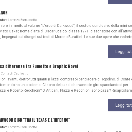
AGOR
Autore
Lorenzo Barruscotto
re in merito al volume “L'eroe di Darkwood”, il sesto e conclusivo della mini se
 visto Oskar, nome d'arte di Oscar Scalco, classe 1971, disegnatore con all'attivo
, impegnato ai disegni sui testi di Moreno Burattini. Le sue due opere che vedrete
Leggi tut
lsa differenza tra Fumetto e Graphic Novel
Conte di Cagliostro
ioni avanti, dietro tutti quanti (Plazzi compreso) per piacere di Topolino. di Conte 
ttomondo ha un problema. Ci sono dei pazzi che vanno in giro spacciandosi per
azzi e Roberto Recchioni? O Artibani, Plazzi e Recchioni sono pazzi? Ricapitoliam
Leggi tut
WOOD DICK "TRA IL TEXAS E L'INFERNO"
Autore
Lorenzo Barruscotto