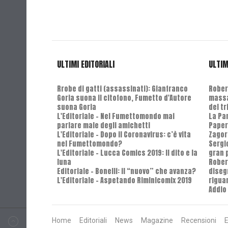
ULTIMI EDITORIALI
ULTIM
Rrobe di gatti (assassinati): Gianfranco
Robert
Goria suona il citofono, Fumetto d'Autore
massa
suona Goria
del t
L'Editoriale - Nel Fumettomondo mai
La Pa
parlare male degli amichetti
Paper
L'Editoriale - Dopo il Coronavirus: c’è vita
Zagor
nel Fumettomondo?
Sergi
L'Editoriale - Lucca Comics 2019: Il dito e la
gran 
luna
Rober
Editoriale - Bonelli: il “nuovo” che avanza?
diseg
L'Editoriale - Aspetando Riminicomix 2019
riguar
Addio 
Home
Editoriali
News
Magazine
Recensioni
E