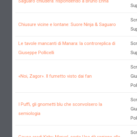
Saguaro chiuderà: rispondendo a Bruno Enna
Su
Scr
Chiusure vicine e lontane: Suore Ninja & Saguaro
Su
Le tavole mancanti di Manara: la controreplica di
Scr
Giuseppe Pollicelli
Su
Scr
«Noi, Zagor». Il fumetto visto dai fan
Gi
Poll
Scr
I Puffi, gli gnometti blu che sconvolsero la
Gi
semiologia
Poll
Scr