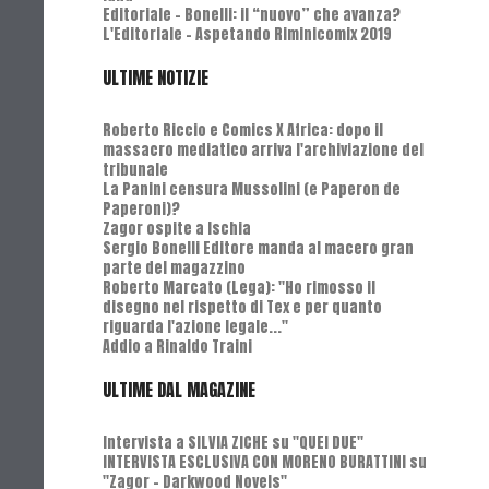
Editoriale - Bonelli: il “nuovo” che avanza?
L'Editoriale - Aspetando Riminicomix 2019
ULTIME NOTIZIE
Roberto Riccio e Comics X Africa: dopo il
massacro mediatico arriva l'archiviazione del
tribunale
La Panini censura Mussolini (e Paperon de
Paperoni)?
Zagor ospite a Ischia
Sergio Bonelli Editore manda al macero gran
parte del magazzino
Roberto Marcato (Lega): "Ho rimosso il
disegno nel rispetto di Tex e per quanto
riguarda l'azione legale..."
Addio a Rinaldo Traini
ULTIME DAL MAGAZINE
Intervista a SILVIA ZICHE su "QUEI DUE"
INTERVISTA ESCLUSIVA CON MORENO BURATTINI su
"Zagor - Darkwood Novels"