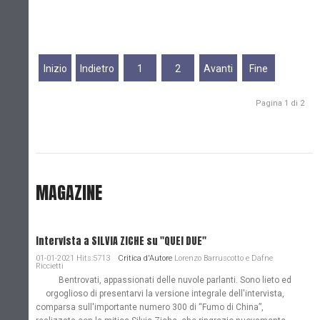
Inizio
Indietro
1
2
Avanti
Fine
Pagina 1 di 2
MAGAZINE
Intervista a SILVIA ZICHE su "QUEI DUE"
01-01-2021 Hits:5713
Critica d'Autore
Lorenzo Barruscotto e Dafne
Riccietti
Bentrovati, appassionati delle nuvole parlanti. Sono lieto ed
orgoglioso di presentarvi la versione integrale dell'intervista,
comparsa sull'importante numero 300 di “Fumo di China”,