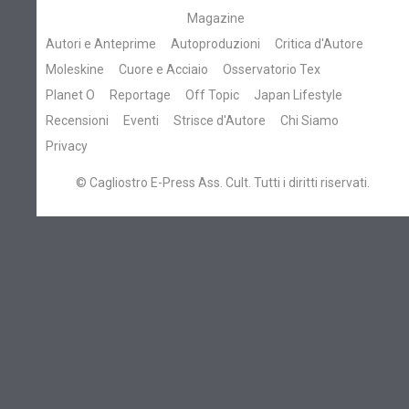
Magazine
Autori e Anteprime
Autoproduzioni
Critica d'Autore
Moleskine
Cuore e Acciaio
Osservatorio Tex
Planet O
Reportage
Off Topic
Japan Lifestyle
Recensioni
Eventi
Strisce d'Autore
Chi Siamo
Privacy
© Cagliostro E-Press Ass. Cult. Tutti i diritti riservati.