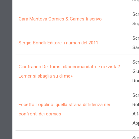
Scr
Cara Mantova Comics & Games ti scrivo
Su
Scr
Sergio Bonelli Editore: i numeri del 2011
Sav
Scr
Gianfranco De Turris: «Raccomandato e razzista?
Giu
Lerner si sbaglia su di me»
Ro
Scr
Eccetto Topolino: quella strana diffidenza nei
Ro
confronti dei comics
Alf
App
Scr