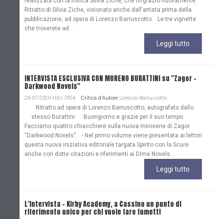
realizzata con la mitica Silvia Ziche, che ringrazio nuovamente.
Ritratto di Silvia Ziche, visionato anche dall'artista prima della
pubblicazione, ad opera di Lorenzo Barruscotto. Le tre vignette
che troverete ad...
Leggi tutto
INTERVISTA ESCLUSIVA CON MORENO BURATTINI su "Zagor -
Darkwood Novels"
26-07-2020 Hits:7454
Critica d'Autore
Lorenzo Barruscotto
Ritratto ad opera di Lorenzo Barruscotto, autografato dallo
stesso Burattini. Buongiorno e grazie per il suo tempo.
Facciamo quattro chiacchiere sulla nuova miniserie di Zagor
“Darkwood Novels”. - Nel primo volume viene presentata ai lettori
questa nuova iniziativa editoriale targata Spirito con la Scure
anche con dotte citazioni e riferimenti ai Dime Novels...
Leggi tutto
L'Intervista - Kirby Academy, a Cassino un punto di
riferimento unico per chi vuole fare fumetti