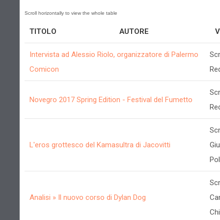
TITOLO
AUTORE
V
Intervista ad Alessio Riolo, organizzatore di Palermo
Scr
Comicon
Re
Scr
Novegro 2017 Spring Edition - Festival del Fumetto
Re
Scr
L'eros grottesco del Kamasultra di Jacovitti
Gi
Poll
Scr
Analisi » Il nuovo corso di Dylan Dog
Cam
Chi