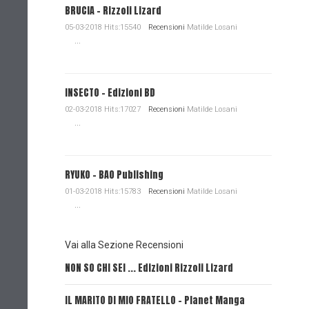
BRUCIA - Rizzoli Lizard
05-03-2018 Hits:15540
Recensioni
Matilde Losani
...
INSECTO - Edizioni BD
02-03-2018 Hits:17027
Recensioni
Matilde Losani
...
RYUKO - BAO Publishing
01-03-2018 Hits:15783
Recensioni
Matilde Losani
...
Vai alla Sezione Recensioni
NON SO CHI SEI ... Edizioni Rizzoli Lizard
L'EROE E
IL MARITO DI MIO FRATELLO - Planet Manga
SerVamp