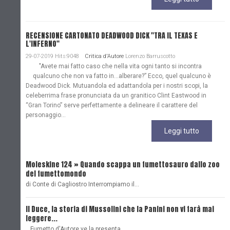
RECENSIONE CARTONATO DEADWOOD DICK "TRA IL TEXAS E
L'INFERNO"
29-07-2019 Hits:9048
Critica d'Autore
Lorenzo Barruscotto
"Avete mai fatto caso che nella vita ogni tanto si incontra
qualcuno che non va fatto in…alberare?” Ecco, quel qualcuno è
Deadwood Dick. Mutuandola ed adattandola per i nostri scopi, la
celeberrima frase pronunciata da un granitico Clint Eastwood in
“Gran Torino” serve perfettamente a delineare il carattere del
personaggio...
Leggi tutto
Moleskine 124 » Quando scappa un fumettosauro dallo zoo
C
del fumettomondo
P
di Conte di Cagliostro Interrompiamo il…
D
Il Duce, la storia di Mussolini che la Panini non vi farà mai
L
leggere...
L
...Fumetto d'Autore ve la presenta…
L