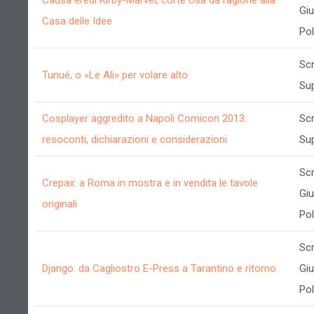
Causa eredi Kirby-Marvel, corte Usa dà ragione alla
Gi
Casa delle Idee
Poll
Scr
Tunué, o «Le Ali» per volare alto
Su
Cosplayer aggredito a Napoli Comicon 2013:
Scr
resoconti, dichiarazioni e considerazioni
Su
Scr
Crepax: a Roma in mostra e in vendita le tavole
Gi
originali
Poll
Scr
Django: da Cagliostro E-Press a Tarantino e ritorno
Gi
Poll