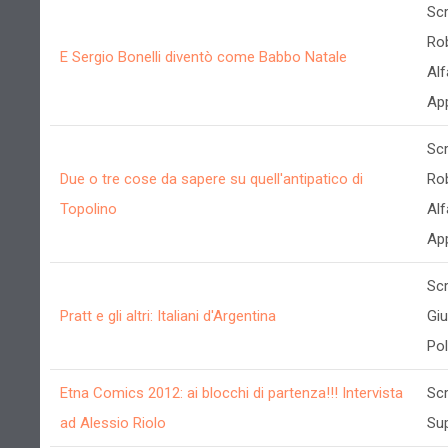
Scr
Ro
E Sergio Bonelli diventò come Babbo Natale
Alf
App
Scr
Due o tre cose da sapere su quell'antipatico di
Ro
Topolino
Alf
App
Scr
Pratt e gli altri: Italiani d'Argentina
Gi
Poll
Etna Comics 2012: ai blocchi di partenza!!! Intervista
Scr
ad Alessio Riolo
Su