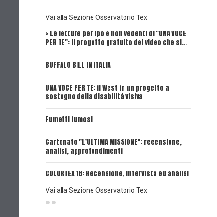
Vai alla Sezione Osservatorio Tex
> Le letture per ipo e non vedenti di "UNA VOCE
Intervi
PER TE": il progetto gratuito dei video che si…
Dick, Tex
BUFFALO BILL IN ITALIA
UNA VOCE
UNA VOCE PER TE: il West in un progetto a
UNA VOCE
sostegno della disabilità visiva
UNA VOCE
Fumetti fumosi
UNA VOCE
Cartonato "L'ULTIMA MISSIONE": recensione,
analisi, approfondimenti
UNA VOCE
COLORTEX 18: Recensione, intervista ed analisi
Vai alla Sezione Osservatorio Tex