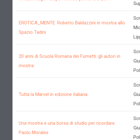
Su
Scr
EROTICA_MENTE: Roberto Baldazzini in mostra allo
Mic
Spazio Tadini
Lip
Scr
20 anni di Scuola Romana dei Fumetti: gli autori in
Gi
mostra
Poll
Scr
Tutta la Marvel in edizione italiana
Gi
Poll
Scr
Una mostra e una borsa di studio per ricordare
Gi
Paolo Morales
Poll