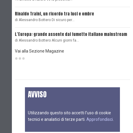
Rinaldo Traini, un ricordo tra luci e ombre
L
di Alessandro Bottero Di sicuro per…
O
L’Europa: grande assente dal fumetto italiano mainstream
B
di Alessandro Bottero Alcuni giorni fa…
D
Vai alla Sezione Magazine
AVVISO
Utilizzando questo sito accetti l’uso di cookie
tecnici e analatici di terze parti.
Approfondisci
.