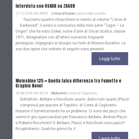
Intervista con OSKAR su ZAGOR
17-12-2019 Hits:8803
Critica d'Autore
Lorenzo Barruscotto
Facciamo quattro chiacchiere in merito al volume “L'eroe di
Darkwood”, il sesto e conclusivo della mini serie “Zagor – Le
Origini” che ha visto Oskar, nome d'arte di Oscar Scalco, classe
1971, disegnatore con all'attivo numerosi traguardi
prestigiosi, impegnato ai disegni sui testi di Moreno Burattini. Le
sue due opere che vedrete di seguito sono presenti...
Leggi tutto
Moleskine 125 » Quella falsa differenza tra Fumetto e
Graphic Novel
30-08-2019 Hits:8216
Moleskine
Conte di Cagliostro
Sottotitolo: Artibani e Recchioni avanti, dietro tutti quanti (Plazzi
compreso) per piacere di Topolino. di Conte di Cagliostro
Houston il fumettomondo ha un problema. Ci sono dei pazzi che
vanno in giro spacciandosi per Francesco Artibani, Andrea Plazzi
e Roberto Recchioni? O Artibani, Plazzi e Recchioni sono pazzi?
Ricapitoliamo. Qualche giorno fa, il...
Leggi tutto