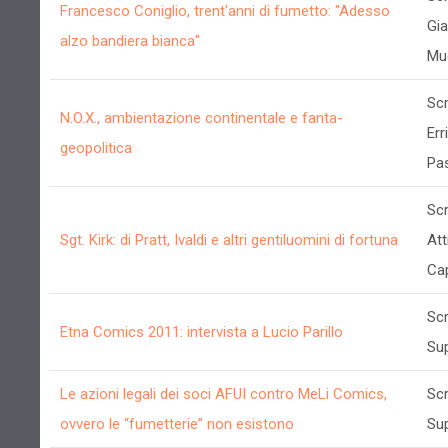
Francesco Coniglio, trent'anni di fumetto: "Adesso
Gi
alzo bandiera bianca"
Mu
Scr
N.O.X., ambientazione continentale e fanta-
Err
geopolitica
Pa
Scr
Sgt. Kirk: di Pratt, Ivaldi e altri gentiluomini di fortuna
Att
Ca
Scr
Etna Comics 2011: intervista a Lucio Parillo
Su
Le azioni legali dei soci AFUI contro MeLi Comics,
Scr
ovvero le “fumetterie” non esistono
Su