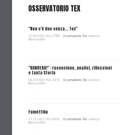
OSSERVATORIO TEX
"Non c'è due senza... Tex"
12-05-2022 Hits:3789
Osservatorio Tex
Lorenzo
Barruscotto
...
"BANDERA!" : recensione, analisi, riflessioni
e tanta Storia
04-03-2022 Hits:5915
Osservatorio Tex
Lorenzo
Barruscotto
...
Fumettiku
11-12-2021 Hits:6031
Osservatorio Tex
Lorenzo
Barruscotto
...