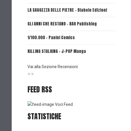
LA SAGGEZZA DELLE PIETRE - Diabolo Edizioni
REVERIE 
GLI ANNI CHE RESTANO - BAO Publishing
FIRE PUN
1/100.000 - Panini Comics
MY CAPR
KILLING STALKING - J-POP Manga
PSYCO-P
(Planet
Vai alla Sezione Recensioni
FEED RSS
Voci Feed
STATISTICHE