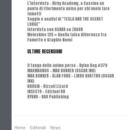
L'Intervista - Kirby Academy, a Cassino un
punto di riferimento unico per chi vuole fare
fumetti
Saggio e analisi di "TESLA AND THE SECRET
LODGE"
Intervista con OSKAR su ZAGOR
Moleskine 125 » Quella falsa differenza tra
Fumetto e Graphic Novel
ULTIME RECENSIONI
Il tango delle anime perse - Dylan Dog #379
MAXMAGNUS – MAX BUNKER (OSCAR INK)
MAX BUNKER – ALAN FORD – LIBRO QUATTRO (OSCAR
INK)
BRUCIA - Rizzoli Lizard
INSECTO - Edizioni BD
RYUKO - BAO Publishing
Home
Editoriali
News