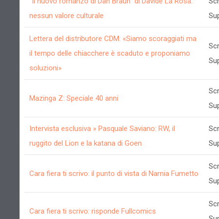
"Il nuovo romanzo di Dan Braun" di Davide La Rosa:
Scr
nessun valore culturale
Su
Lettera del distributore CDM: «Siamo scoraggiati ma
Scr
il tempo delle chiacchere è scaduto e proponiamo
Su
soluzioni»
Scr
Mazinga Z: Speciale 40 anni
Su
Intervista esclusiva » Pasquale Saviano: RW, il
Scr
ruggito del Lion e la katana di Goen
Su
Scr
Cara fiera ti scrivo: il punto di vista di Narnia Fumetto
Su
Scr
Cara fiera ti scrivo: risponde Fullcomics
Su