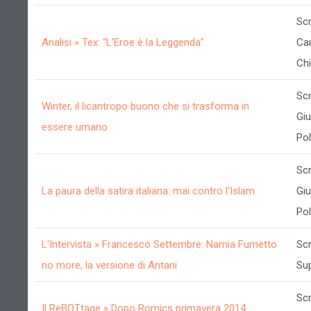
Scr
Analisi » Tex: “L’Eroe è la Leggenda”
Cam
Chi
Scr
Winter, il licantropo buono che si trasforma in
Gi
essere umano
Poll
Scr
La paura della satira italiana: mai contro l'Islam
Gi
Poll
L'Intervista » Francesco Settembre: Narnia Fumetto
Scr
no more, la versione di Antani
Su
Scr
Il ReBOTtage » Dopo Romics primavera 2014