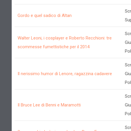
Scr
Gordo e quel sadico di Altan
Su
Scr
Walter Leoni, i cosplayer e Roberto Recchioni: tre
Gi
scommesse fumettistiche per il 2014
Poll
Scr
Il nerissimo humor di Lenore, ragazzina cadavere
Gi
Poll
Scr
Il Bruce Lee di Benni e Maramotti
Gi
Poll
Scr