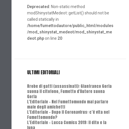
Deprecated
: Non-static method
modShinystatMedeot::getList() should not be
called statically in
/home/fumettodautore/public_html/modules
/mod_shinystat_medeot/mod_shinystat_me
deot.php
on line
20
ULTIMI EDITORIALI
Rrobe di gatti (assassinati): Gianfranco Goria
suona il citofono, Fumetto d'Autore suona
Goria
L'Editoriale - Nel Fumettomondo mai parlare
male degli amichetti
L'Editoriale - Dopo il Coronavirus: c’è vita nel
Fumettomondo?
L'Editoriale - Lucca Comics 2019: Il dito e la
luna