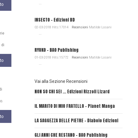
...
to
INSECTO - Edizioni BD
02-03-2018 Hits:17014
Recensioni
Matilde Losani
rie
...
 di
RYUKO - BAO Publishing
01-03-2018 Hits:15772
Recensioni
Matilde Losani
to
...
Vai alla Sezione Recensioni
di
NON SO CHI SEI ... Edizioni Rizzoli Lizard
L'EROE E
o.
IL MARITO DI MIO FRATELLO - Planet Manga
SerVamp
to
LA SAGGEZZA DELLE PIETRE - Diabolo Edizioni
REVERIE
GLI ANNI CHE RESTANO - BAO Publishing
FIRE PU