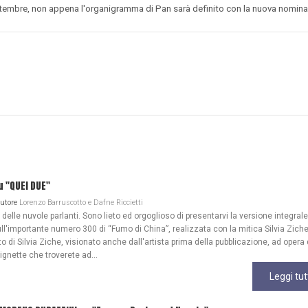
ttembre, non appena l'organigramma di Pan sarà definito con la nuova nomina
u "QUEI DUE"
Autore
Lorenzo Barruscotto e Dafne Riccietti
lle nuvole parlanti. Sono lieto ed orgoglioso di presentarvi la versione integrale
ull'importante numero 300 di “Fumo di China”, realizzata con la mitica Silvia Zich
 di Silvia Ziche, visionato anche dall'artista prima della pubblicazione, ad opera 
gnette che troverete ad...
Leggi tut