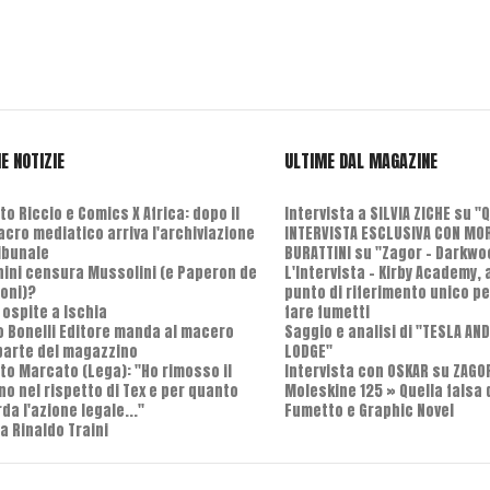
E NOTIZIE
ULTIME DAL MAGAZINE
o Riccio e Comics X Africa: dopo il
Intervista a SILVIA ZICHE su "
cro mediatico arriva l'archiviazione
INTERVISTA ESCLUSIVA CON MO
ribunale
BURATTINI su "Zagor - Darkwo
nini censura Mussolini (e Paperon de
L'Intervista - Kirby Academy,
oni)?
punto di riferimento unico pe
 ospite a Ischia
fare fumetti
o Bonelli Editore manda al macero
Saggio e analisi di "TESLA AN
parte del magazzino
LODGE"
to Marcato (Lega): "Ho rimosso il
Intervista con OSKAR su ZAGO
no nel rispetto di Tex e per quanto
Moleskine 125 » Quella falsa 
da l'azione legale..."
Fumetto e Graphic Novel
a Rinaldo Traini