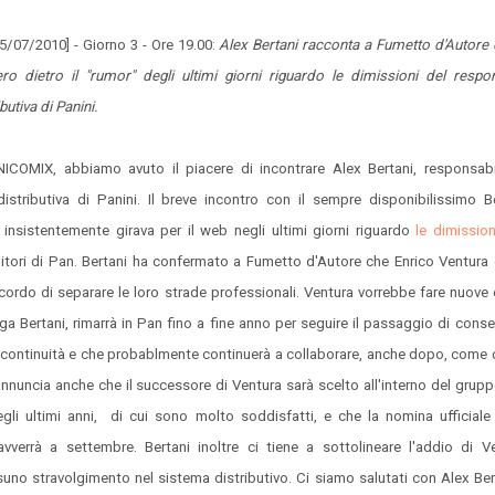
25/07/2010] - Giorno 3 - Ore 19.00:
Alex Bertani racconta a Fumetto d'Autore 
ero dietro il "rumor" degli ultimi giorni riguardo le dimissioni del respo
ibutiva di Panini.
INICOMIX, abbiamo avuto il piacere di incontrare Alex Bertani, responsabi
 distributiva di Panini. Il breve incontro con il sempre disponibilissimo B
insistentemente girava per il web negli ultimi giorni riguardo
le dimission
rnitori di Pan. Bertani ha confermato a Fumetto d'Autore che Enrico Ventura 
rdo di separare le loro strade professionali. Ventura vorrebbe fare nuove
ga Bertani, rimarrà in Pan fino a fine anno per seguire il passaggio di cons
 continuità e che probablmente continuerà a collaborare, anche dopo, come
annuncia anche che il successore di Ventura sarà scelto all'interno del grupp
gli ultimi anni, di cui sono molto soddisfatti, e che la nomina ufficiale
avverrà a settembre. Bertani inoltre ci tiene a sottolineare l'addio di 
ssuno stravolgimento nel sistema distributivo. Ci siamo salutati con Alex Ber