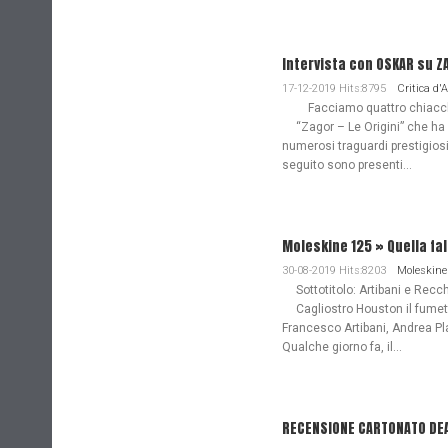
Intervista con OSKAR su Z
17-12-2019 Hits:8795
Critica d'
Facciamo quattro chiacchie
“Zagor – Le Origini” che ha
numerosi traguardi prestigiosi
seguito sono presenti...
Moleskine 125 » Quella fa
30-08-2019 Hits:8203
Moleskine
Sottotitolo: Artibani e Recch
Cagliostro Houston il fume
Francesco Artibani, Andrea Pl
Qualche giorno fa, il...
RECENSIONE CARTONATO DEAD