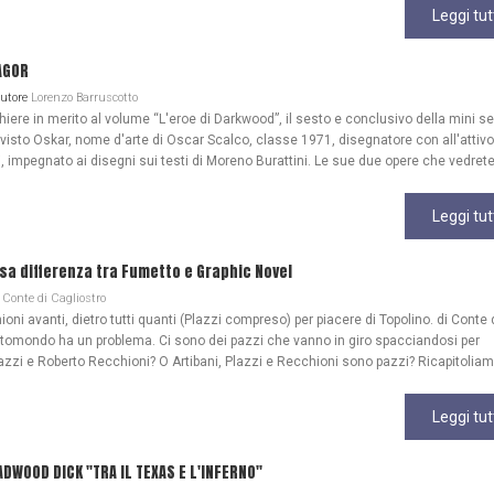
Leggi tut
AGOR
Autore
Lorenzo Barruscotto
re in merito al volume “L'eroe di Darkwood”, il sesto e conclusivo della mini se
 visto Oskar, nome d'arte di Oscar Scalco, classe 1971, disegnatore con all'attivo
, impegnato ai disegni sui testi di Moreno Burattini. Le sue due opere che vedrete
Leggi tut
lsa differenza tra Fumetto e Graphic Novel
Conte di Cagliostro
ioni avanti, dietro tutti quanti (Plazzi compreso) per piacere di Topolino. di Conte 
ttomondo ha un problema. Ci sono dei pazzi che vanno in giro spacciandosi per
azzi e Roberto Recchioni? O Artibani, Plazzi e Recchioni sono pazzi? Ricapitoliam
Leggi tut
WOOD DICK "TRA IL TEXAS E L'INFERNO"