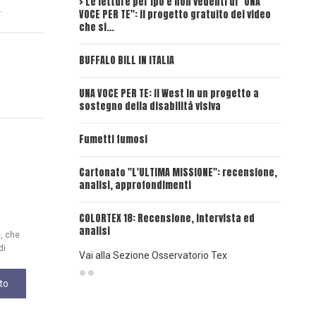
> Le letture per ipo e non vedenti di "UNA
Intervi
.
VOCE PER TE": il progetto gratuito dei video
Deadwoo
che si…
UNA VOC
BUFFALO BILL IN ITALIA
UNA VOCE
UNA VOCE PER TE: il West in un progetto a
sostegno della disabilità visiva
UNA VOC
INSANGU
Fumetti fumosi
UNA VOC
Cartonato "L'ULTIMA MISSIONE": recensione,
PASSAT
analisi, approfondimenti
UNA VOCE
COLORTEX 18: Recensione, intervista ed
analisi
e, che
di
Vai alla Sezione Osservatorio Tex
to