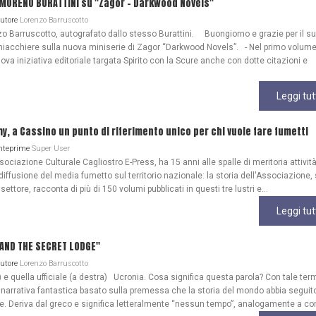
 MORENO BURATTINI su "Zagor - Darkwood Novels"
Autore
Lorenzo Barruscotto
o Barruscotto, autografato dallo stesso Burattini. Buongiorno e grazie per il s
iacchiere sulla nuova miniserie di Zagor “Darkwood Novels”. - Nel primo volume
ova iniziativa editoriale targata Spirito con la Scure anche con dotte citazioni e
Leggi tut
my, a Cassino un punto di riferimento unico per chi vuole fare fumetti
Anteprime
Super User
ociazione Culturale Cagliostro E-Press, ha 15 anni alle spalle di meritoria attività
diffusione del media fumetto sul territorio nazionale: la storia dell'Associazione
 settore, racconta di più di 150 volumi pubblicati in questi tre lustri e...
Leggi tut
A AND THE SECRET LODGE"
Autore
Lorenzo Barruscotto
) e quella ufficiale (a destra) Ucronia. Cosa significa questa parola? Con tale ter
 narrativa fantastica basato sulla premessa che la storia del mondo abbia seguit
ale. Deriva dal greco e significa letteralmente “nessun tempo”, analogamente a co