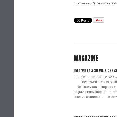
promessa un'intervista a se
MAGAZINE
Intervista a SILVIA ZICHE s
01-01-2021 Hits:5703
Critica d'
Bentrovati, appassionati de
dell'intervista, comparsa s
ringrazio nuovamente. Ritratto
Lorenzo Barruscotto. Le tre vi