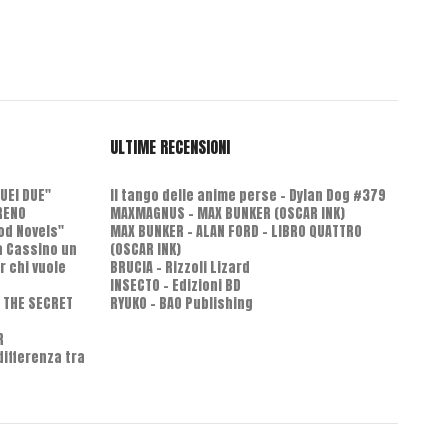
ULTIME RECENSIONI
QUEI DUE"
Il tango delle anime perse - Dylan Dog #379
RENO
MAXMAGNUS – MAX BUNKER (OSCAR INK)
od Novels"
MAX BUNKER – ALAN FORD – LIBRO QUATTRO
 a Cassino un
(OSCAR INK)
r chi vuole
BRUCIA - Rizzoli Lizard
INSECTO - Edizioni BD
D THE SECRET
RYUKO - BAO Publishing
R
differenza tra