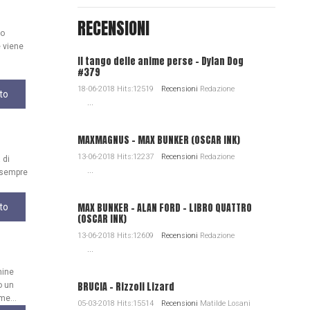
RECENSIONI
uo
 viene
Il tango delle anime perse - Dylan Dog
#379
18-06-2018 Hits:12519
Recensioni
Redazione
to
...
MAXMAGNUS – MAX BUNKER (OSCAR INK)
13-06-2018 Hits:12237
Recensioni
Redazione
 di
...
, sempre
MAX BUNKER – ALAN FORD – LIBRO QUATTRO
to
(OSCAR INK)
13-06-2018 Hits:12609
Recensioni
Redazione
...
mine
BRUCIA - Rizzoli Lizard
o un
me...
05-03-2018 Hits:15514
Recensioni
Matilde Losani