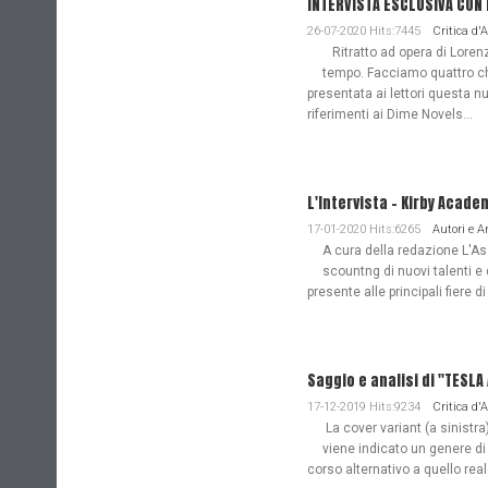
INTERVISTA ESCLUSIVA CON
26-07-2020 Hits:7445
Critica d'
Ritratto ad opera di Lorenz
tempo. Facciamo quattro ch
presentata ai lettori questa nu
riferimenti ai Dime Novels...
L'Intervista - Kirby Acade
17-01-2020 Hits:6265
Autori e 
A cura della redazione L'Ass
scountng di nuovi talenti e 
presente alle principali fiere di
Saggio e analisi di "TESL
17-12-2019 Hits:9234
Critica d'
La cover variant (a sinistra
viene indicato un genere di
corso alternativo a quello re