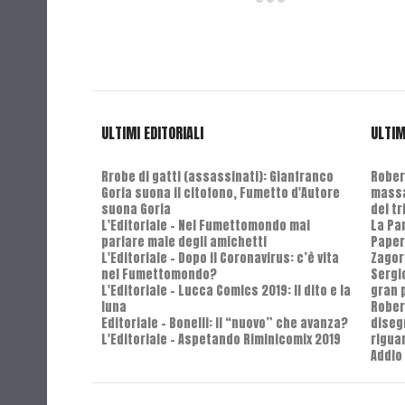
ULTIMI EDITORIALI
ULTIM
Rrobe di gatti (assassinati): Gianfranco
Robert
Goria suona il citofono, Fumetto d'Autore
massa
suona Goria
del t
L'Editoriale - Nel Fumettomondo mai
La Pa
parlare male degli amichetti
Paper
L'Editoriale - Dopo il Coronavirus: c’è vita
Zagor
nel Fumettomondo?
Sergi
L'Editoriale - Lucca Comics 2019: Il dito e la
gran 
luna
Rober
Editoriale - Bonelli: il “nuovo” che avanza?
diseg
L'Editoriale - Aspetando Riminicomix 2019
riguar
Addio 