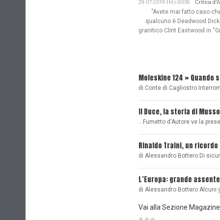
29-07-2019 Hits:9036
Critica d'
"Avete mai fatto caso che n
qualcuno è Deadwood Dick. 
granitico Clint Eastwood in “G
Moleskine 124 » Quando 
di Conte di Cagliostro Interro
Il Duce, la storia di Musso
...Fumetto d'Autore ve la pre
Rinaldo Traini, un ricordo
di Alessandro Bottero Di sicu
L’Europa: grande assente
di Alessandro Bottero Alcuni 
Vai alla Sezione Magazine