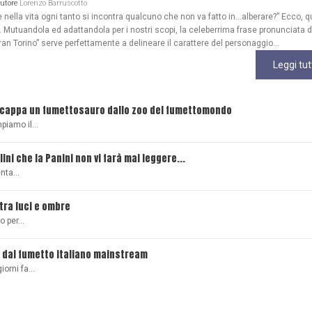
Autore
Lorenzo Barruscotto
ella vita ogni tanto si incontra qualcuno che non va fatto in…alberare?” Ecco, q
Mutuandola ed adattandola per i nostri scopi, la celeberrima frase pronunciata 
ran Torino” serve perfettamente a delineare il carattere del personaggio...
Leggi tut
scappa un fumettosauro dallo zoo del fumettomondo
mpiamo il…
lini che la Panini non vi farà mai leggere...
senta…
 tra luci e ombre
ro per…
 dal fumetto italiano mainstream
giorni fa…