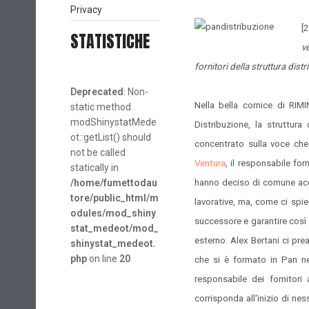
Privacy
[
STATISTICHE
v
fornitori della struttura distr
Deprecated
: Non-
Nella bella cornice di RIM
static method
modShinystatMede
Distribuzione, la struttura
ot::getList() should
concentrato sulla voce che 
not be called
Ventura
, il responsabile fo
statically in
/home/fumettodau
hanno deciso di comune acco
tore/public_html/m
lavorative, ma, come ci spie
odules/mod_shiny
successore e garantire così
stat_medeot/mod_
esterno. Alex Bertani ci pre
shinystat_medeot.
php
on line
20
che si è formato in Pan ne
responsabile dei fornitori 
corrisponda all'inizio di ne