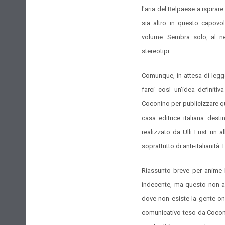
l'aria del Belpaese a ispirar
sia altro in questo capovo
volume. Sembra solo, al ne
stereotipi.
Comunque, in attesa di legge
farci così un'idea definit
Coconino per publicizzare qu
casa editrice italiana dest
realizzato da Ulli Lust un a
soprattutto di anti-italianità
Riassunto breve per anime b
indecente, ma questo non aut
dove non esiste la gente on
comunicativo teso da Cocon