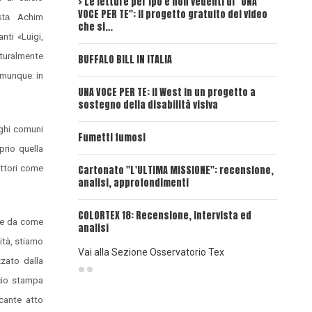
> Le letture per ipo e non vedenti di "UNA
Intervi
VOCE PER TE": il progetto gratuito dei video
Deadwoo
lista
Achim
che si…
nti «Luigi,
UNA VOC
turalmente
BUFFALO BILL IN ITALIA
omunque: in
UNA VOCE
UNA VOCE PER TE: il West in un progetto a
sostegno della disabilità visiva
UNA VOC
INSANGU
oghi comuni
Fumetti fumosi
prio quella
UNA VOC
ettori come
Cartonato "L'ULTIMA MISSIONE": recensione,
PASSAT
analisi, approfondimenti
UNA VOCE
COLORTEX 18: Recensione, intervista ed
ere da come
analisi
sità, stiamo
Vai alla Sezione Osservatorio Tex
zato dalla
icio stampa
cante atto