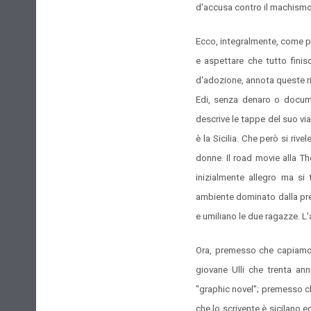
d'accusa contro il machismo 
Ecco, integralmente, come pr
e aspettare che tutto finisc
d'adozione, annota queste ri
Edi, senza denaro o documen
descrive le tappe del suo vi
è la Sicilia. Che però si riv
donne. Il road movie alla The
inizialmente allegro ma si 
ambiente dominato dalla pre
e umiliano le due ragazze. L'
Ora, premesso che capiamo i
giovane Ulli che trenta ann
"graphic novel"; premesso ch
che lo scrivente è sicilano ed