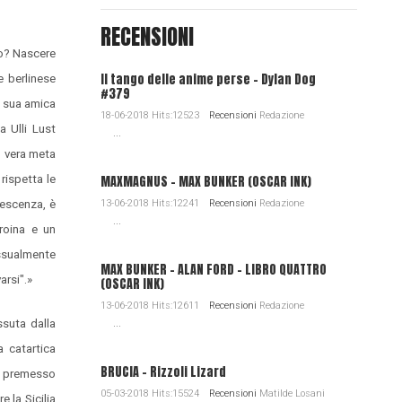
RECENSIONI
to? Nascere
Il tango delle anime perse - Dylan Dog
e berlinese
#379
a sua amica
18-06-2018 Hits:12523
Recensioni
Redazione
a Ulli Lust
...
o vera meta
rispetta le
MAXMAGNUS – MAX BUNKER (OSCAR INK)
lescenza, è
13-06-2018 Hits:12241
Recensioni
Redazione
...
eroina e un
essualmente
MAX BUNKER – ALAN FORD – LIBRO QUATTRO
arsi".»
(OSCAR INK)
13-06-2018 Hits:12611
Recensioni
Redazione
ssuta dalla
...
a catartica
BRUCIA - Rizzoli Lizard
a; premesso
05-03-2018 Hits:15524
Recensioni
Matilde Losani
e la Sicilia