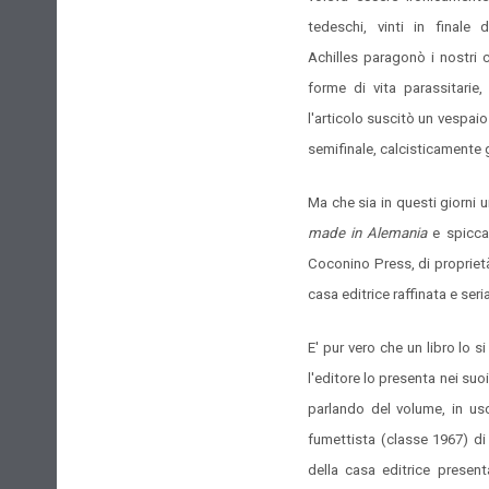
tedeschi, vinti in finale
Achilles paragonò i nostri c
forme di vita parassitari
l'articolo suscitò un vespai
semifinale, calcisticamente 
Ma che sia in questi giorni u
made in Alemania
e spiccat
Coconino Press, di proprietà
casa editrice raffinata e seri
E' pur vero che un libro lo 
l'editore lo presenta nei suoi
parlando del volume, in us
fumettista (classe 1967) di 
della casa editrice presen