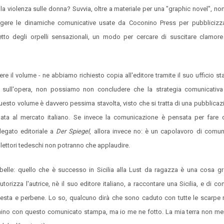
e la violenza sulle donna? Suvvia, oltre a materiale per una "graphic novel", no
lgere le dinamiche comunicative usate da Coconino Press per pubblicizz
tto degli orpelli sensazionali, un modo per cercare di suscitare clamore
re il volume - ne abbiamo richiesto copia all'editore tramite il suo ufficio st
iva sull'opera, non possiamo non concludere che la strategia comunicativa
esto volume è davvero pessima stavolta, visto che si tratta di una pubblicaz
inata al mercato italiano. Se invece la comunicazione è pensata per fare
llegato editoriale a
Der Spiegel
, allora invece no: è un capolavoro di comu
. I lettori tedeschi non potranno che applaudire.
elle: quello che è successo in Sicilia alla Lust da ragazza è una cosa g
orizza l'autrice, nè il suo editore italiano, a raccontare una Sicilia, e di c
esta e perbene. Lo so, qualcuno dirà che sono caduto con tutte le scarpe n
ino con questo comunicato stampa, ma io me ne fotto. La mia terra non mer