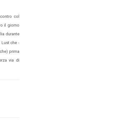
ncontro col
ro il giorno
ilia durante
a Lust che -
(che) prima
rza via di