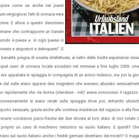
Oppure come se anche nei paesi
re vergognosi fatti di cronaca nera
donne. E allora a questo descrivere
on rimane che contrapporre un banale
l mondo è paese e in ogni paese ci
este e stupratori e delinquenti". E
 banalità pregna di onesta intellettuale, al netto delle brutte esperienze viss
re quel caso di cronaca locale accaduto nel riminese a fine luglio 2009. Un
 era appartata in spiaggia in compagnia di un amico tedesco, ma poi la gi
e dal nulla erano apparsi due magrebini che avevano abusato sessualmente 
rono rapidamente che «la donna (olandese - ndr) aveva conosciuto il ragazzo
ccessivamente si erano recati sulla spiaggia dove poi, entrambi ubriach
pporto sessuale, grazie anche alle continue insistenze del ragazzo e alla f
carie condizioni psico-fisiche dei due dovute al loro stato di non totale 
proprio un caso di machismo teutonico su suolo italiano. E quindi? Ch
vano sul suolo italiano anche i freddi germani diventano dei mostri? O maga