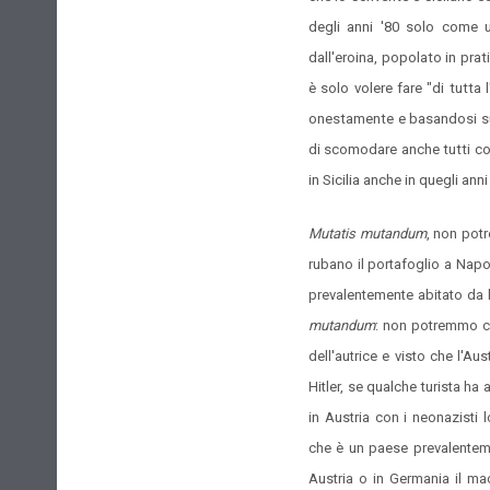
degli anni '80 solo come 
dall'eroina, popolato in pr
è solo volere fare "di tutta 
onestamente e basandosi su s
di scomodare anche tutti col
in Sicilia anche in quegli an
Mutatis mutandum
, non pot
rubano il portafoglio a Napo
prevalentemente abitato da 
mutandum
: non potremmo cer
dell'autrice e visto che l'Au
Hitler, se qualche turista ha
in Austria con i neonazisti 
che è un paese prevalentemen
Austria o in Germania il mac