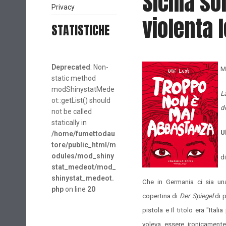
Sicilia s
Privacy
violenta 
STATISTICHE
Deprecated
: Non-
M
static method
modShinystatMede
L
ot::getList() should
d
not be called
statically in
U
/home/fumettodau
tore/public_html/m
odules/mod_shiny
d
stat_medeot/mod_
shinystat_medeot.
Che in Germania ci sia una 
php
on line
20
copertina di
Der Spiegel
di p
pistola e Il titolo era "Ital
voleva essere ironicamente