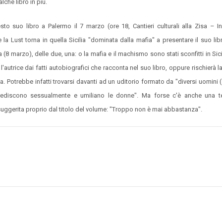
che libro in più.
sto suo libro a Palermo il 7 marzo (ore 18, Cantieri culturali alla Zisa – I
he la Lust torna in quella Sicilia "dominata dalla mafia" a presentare il suo lib
 (8 marzo), delle due, una: o la mafia e il machismo sono stati sconfitti in Sic
'autrice dai fatti autobiografici che racconta nel suo libro, oppure rischierà l
eta. Potrebbe infatti trovarsi davanti ad un uditorio formato da "
diversi uomini 
rediscono sessualmente e umiliano le donne". Ma forse c'è anche una te
suggerita proprio dal titolo del volume:
"Troppo non è mai abbastanza".