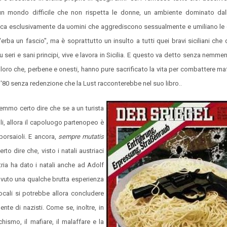
un mondo difficile che non rispetta le donne, un ambiente dominato dal
atica esclusivamente da uomini che aggrediscono sessualmente e umiliano l
l'erba un fascio", ma è soprattutto un insulto a tutti quei bravi siciliani che
eri e sani principi, vive e lavora in Sicilia. E questo va detto senza nemm
oro che, perbene e onesti, hanno pure sacrificato la vita per combattere ma
ni '80 senza redenzione che la Lust racconterebbe nel suo libro..
remmo certo dire che se a un turista
li, allora il capoluogo partenopeo è
borsaioli. E ancora,
sempre mutatis
to dire che, visto i natali austriaci
stria ha dato i natali anche ad Adolf
 avuto una qualche brutta esperienza
locali si potrebbe allora concludere
te di nazisti. Come se, inoltre, in
hismo, il mafiare, il malaffare e la