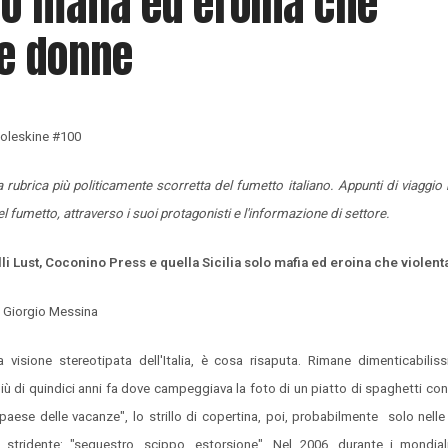
olo mafia ed eroina che
le donne
oleskine #100
a rubrica più politicamente scorretta del fumetto italiano. Appunti di viaggi
el fumetto, attraverso i suoi protagonisti e l'informazione di settore.
lli Lust, Coconino Press e quella Sicilia solo mafia ed eroina che violent
i Giorgio Messina
visione stereotipata dell'Italia, è cosa risaputa. Rimane dimenticabilis
iù di quindici anni fa dove campeggiava la foto di un piatto di spaghetti co
ia paese delle vacanze", lo strillo di copertina, poi, probabilmente solo nelle 
 stridente: "sequestro, scippo, estorsione". Nel 2006, durante i mondiali