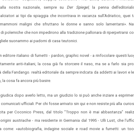
 dalla nostra nazionale, sempre su
Der Spiegel
, la penna dell
'editoria
alciatori ai tipi da spiaggia che incontrava in vacanza sull'Adriatico, quei ta
e, mammoni maligni che sfruttano le donne e sanno solo lamentarsi». Na
o di polemiche che non impedirono alla tradizione pallonara di riperpetrarsi c
gliele suonammo ai padorni di casa teutonici.
n editore italiano di fumetti - pardon, graphic novel - a rinfocolare questi lu
amente anti-italiani, la cosa già fa storcere il naso, ma se a farlo sia pro
 della Fandango. realtà editoriale da sempre indcata da addetti ai lavori e l
a, la cosa fa ancora più basire.
si giudica dopo averlo letto, ma un giudizio lo si può anche inziare a esprim
 comunicati ufficiali. Per chi fosse arrivato sin qui e non resiste più alla curio
cita per Coconico Press, dal titolo "Troppo non è mai abbastanza" realiz
origini austriache - ma residente in Germania dal 1995 - Ulli Lust, che l'uff
ta come: «autobiografia, indagine sociale e road movie a fumetti: un toc