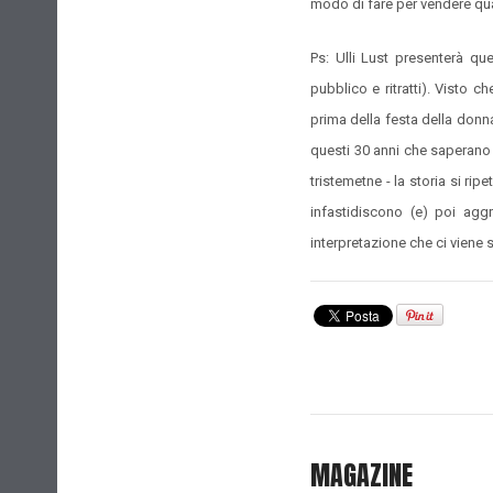
modo di fare per vendere qual
Ps: Ulli Lust presenterà que
pubblico e ritratti). Visto c
prima della festa della donna
questi 30 anni che saperano l
tristemetne - la storia si rip
infastidiscono (e) poi agg
interpretazione che ci viene 
MAGAZINE