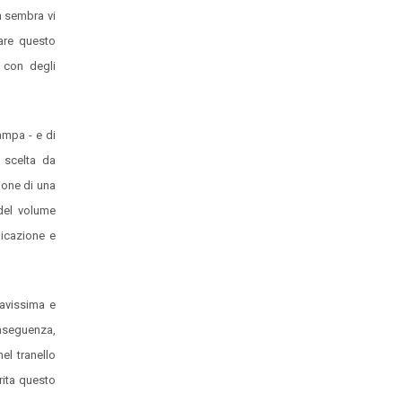
n sembra vi
are questo
 con degli
ampa - e di
 scelta da
ione di una
 del volume
nicazione e
ravissima e
onseguenza,
el tranello
ita questo