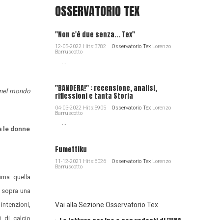
OSSERVATORIO TEX
"Non c'è due senza... Tex"
12-05-2022 Hits:3782
Osservatorio Tex
Lorenzo
Barruscotto
...
"BANDERA!" : recensione, analisi,
o nel mondo
riflessioni e tanta Storia
04-03-2022 Hits:5905
Osservatorio Tex
Lorenzo
Barruscotto
...
a le donne
Fumettiku
11-12-2021 Hits:6026
Osservatorio Tex
Lorenzo
Barruscotto
...
sima quella
n sopra una
intenzioni,
Vai alla Sezione Osservatorio Tex
 di calcio