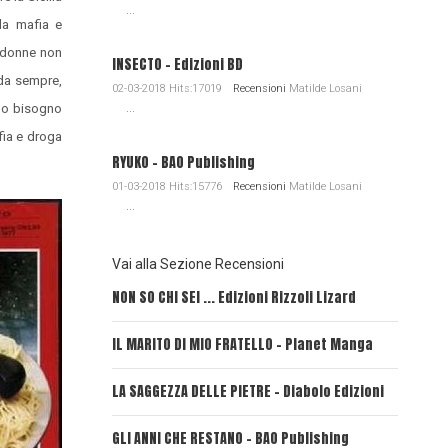
...
la mafia e
e donne non
INSECTO - Edizioni BD
 da sempre,
02-03-2018 Hits:17019
Recensioni
Matilde Losani
eno bisogno
...
fia e droga
RYUKO - BAO Publishing
01-03-2018 Hits:15776
Recensioni
Matilde Losani
...
Vai alla Sezione Recensioni
NON SO CHI SEI ... Edizioni Rizzoli Lizard
L'EROE E
IL MARITO DI MIO FRATELLO - Planet Manga
SerVamp
LA SAGGEZZA DELLE PIETRE - Diabolo Edizioni
REVERIE
GLI ANNI CHE RESTANO - BAO Publishing
FIRE PU