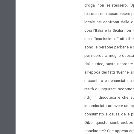
droga non esistessero. 
teutonici non accadessero pu
locale nei confronti delle 
così l'Italia e la Sicilia n
ma efficacissimo: "tutto i
sono le persone perbene e on
per ricordarci meglio questa
dall'autrice, basta ricorda
all'epoca dei fatti
18enne,
si
raccontato e denunciato ch
realtà gli inquirenti scopri
ndr) in discoteca e che su
incominciato ad avere un ra
consumato a causa delle pre
Oibò, questo sembrerebbe 
concludere? Che appena arri