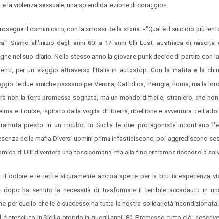
e la violenza sessuale, una splendida lezione di coraggio».
osegue il comunicato, con la sinossi della storia: «"Qual è il suicidio più len
a." Siamo all'inizio degli anni 80: a 17 anni Ulli Lust, austriaca di nascita 
ghe nel suo diario. Nello stesso anno la giovane punk decide di partire con l
ti, per un viaggio attraverso l'Italia in autostop. Con la matita e la chin
aggio: le due amiche passano per Verona, Cattolica, Perugia, Roma, ma la lor
elerà non la terra promessa sognata, ma un mondo difficile, straniero, che non 
lma e Louise, ispirato dalla voglia di libertà, ribellione e avventura dell'ado
tramuta presto in un incubo. In Sicilia le due protagoniste incontrano l'
senza della mafia.Diversi uomini prima infastidiscono, poi aggrediscono s
amica di Ulli diventerà una tossicomane, ma alla fine entrambe riescono a salv
l dolore e le ferite sicuramente ancora aperte per la brutta esperienza vi
i dopo ha sentito la necessità di trasformare il terribile accadauto in un
e per quello che le è successo ha tutta la nostra solidarietà incondizionat
 è cresciuto in Sicilia proprio in quegli anni '80. Premesso tutto ciò: descriver