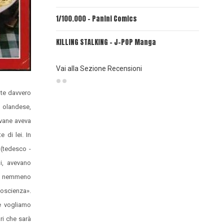
1/100.000 - Panini Comics
MY CAPR
KILLING STALKING - J-POP Manga
PSYCO-P
(Planet
Vai alla Sezione Recensioni
ute davvero
a olandese,
ovane aveva
di lei. In
 (tedesco -
i, avevano
ine nemmeno
coscienza».
e vogliamo
ri che sarà