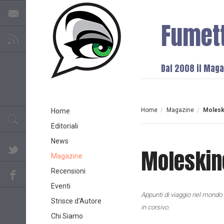
Fumet
Dal 2008 il Magaz
Home
/
Magazine
/
Molesk
Home
Editoriali
News
Moleskin
Magazine
Recensioni
Eventi
Appunti di viaggio nel mondo d
Strisce d'Autore
in corsivo.
Chi Siamo