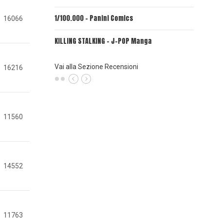
1/100.000 - Panini Comics
MY CAPR
16066
KILLING STALKING - J-POP Manga
PSYCO-P
(Planet
Vai alla Sezione Recensioni
16216
11560
14552
11763