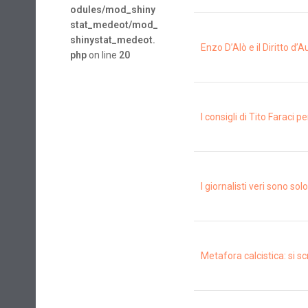
odules/mod_shiny
stat_medeot/mod_
shinystat_medeot.
Enzo D’Alò e il Diritto d’A
php
on line
20
I consigli di Tito Faraci
I giornalisti veri sono so
Metafora calcistica: si sc