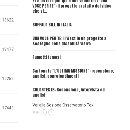
> Le letture per ipo e non vedenti di "UNA
Intervi
VOCE PER TE": il progetto gratuito dei video
Deadwoo
che si…
UNA VOC
18622
BUFFALO BILL IN ITALIA
UNA VOCE
UNA VOCE PER TE: il West in un progetto a
sostegno della disabilità visiva
UNA VOC
18477
INSANGU
Fumetti fumosi
UNA VOC
Cartonato "L'ULTIMA MISSIONE": recensione,
PASSAT
analisi, approfondimenti
19252
UNA VOCE
COLORTEX 18: Recensione, intervista ed
analisi
Vai alla Sezione Osservatorio Tex
17443