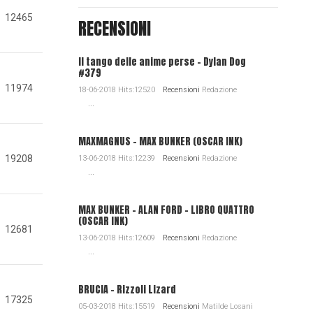
12465
RECENSIONI
Il tango delle anime perse - Dylan Dog
#379
11974
18-06-2018 Hits:12520
Recensioni
Redazione
...
MAXMAGNUS – MAX BUNKER (OSCAR INK)
19208
13-06-2018 Hits:12239
Recensioni
Redazione
...
MAX BUNKER – ALAN FORD – LIBRO QUATTRO
(OSCAR INK)
12681
13-06-2018 Hits:12609
Recensioni
Redazione
...
BRUCIA - Rizzoli Lizard
17325
05-03-2018 Hits:15519
Recensioni
Matilde Losani