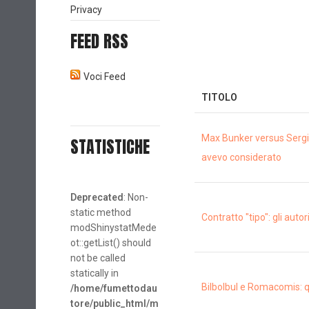
Privacy
FEED RSS
Voci Feed
TITOLO
Max Bunker versus Sergio B
STATISTICHE
avevo considerato
Deprecated
: Non-
static method
Contratto "tipo": gli auto
modShinystatMede
ot::getList() should
not be called
statically in
Bilbolbul e Romacomis: qu
/home/fumettodau
tore/public_html/m