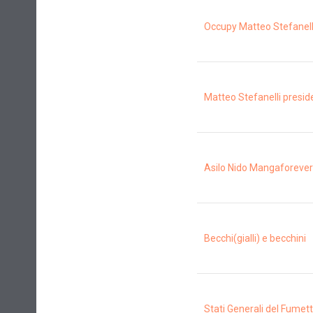
Occupy Matteo Stefanel
Matteo Stefanelli presi
Asilo Nido Mangaforever
Becchi(gialli) e becchini
Stati Generali del Fumet