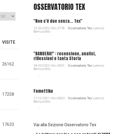
OSSERVATORIO TEX
"Non c'è due senza... Tex"
12-05-2022 Hits:3778
Osservatorio Tex
Lorenzo
Barruscotto
...
VISITE
"BANDERA!" : recensione, analisi,
riflessioni e tanta Storia
26162
04-03-2022 Hits:5901
Osservatorio Tex
Lorenzo
Barruscotto
...
Fumettiku
17258
11-12-2021 Hits:6020
Osservatorio Tex
Lorenzo
Barruscotto
...
17633
Vai alla Sezione Osservatorio Tex