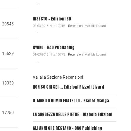
...
INSECTO - Edizioni BD
20545
02-03-2018 Hits:17015
Recensioni
Matilde Losani
...
RYUKO - BAO Publishing
15629
01-03-2018 Hits:15773
Recensioni
Matilde Losani
...
Vai alla Sezione Recensioni
13339
NON SO CHI SEI ... Edizioni Rizzoli Lizard
L'EROE E
IL MARITO DI MIO FRATELLO - Planet Manga
SerVamp
17750
LA SAGGEZZA DELLE PIETRE - Diabolo Edizioni
REVERIE
GLI ANNI CHE RESTANO - BAO Publishing
FIRE PU