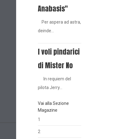
Anabasis"
Per aspera ad astra,
deinde…
I voli pindarici
di Mister No
In requiem del
pilota Jerry…
Vai alla Sezione
Magazine
1
2