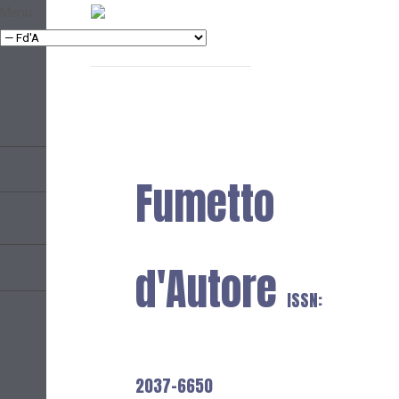
Menu
Fumetto
d'Autore
ISSN:
2037-6650