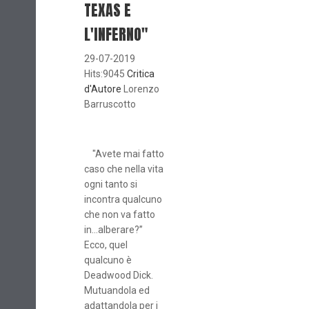
TEXAS E
L'INFERNO"
29-07-2019
Hits:9045
Critica
d'Autore
Lorenzo
Barruscotto
"Avete mai fatto
caso che nella vita
ogni tanto si
incontra qualcuno
che non va fatto
in…alberare?”
Ecco, quel
qualcuno è
Deadwood Dick.
Mutuandola ed
adattandola per i