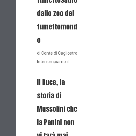
dallo zoo del
fumettomond
o
di Conte di Cagliostro
Interrompiamo il…
Il Duce, la
storia di
Mussolini che
la Panini non
vi farà mai