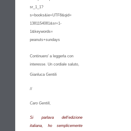
sr_
1_1?
s=books&ie=UTF8&qid=
1381154081&sr=1-
1&keywords=
peanuts+sundays
Continuero' a leggerla con
interesse. Un cordiale saluto,
Gianluca Gentili
//
Caro Gentili,
Si parlava dell’edizione
italiana, ho semplicemente