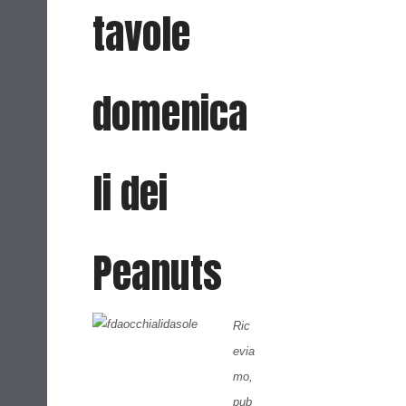
tavole
domenica
li dei
Peanuts
Ric
evia
mo,
pub