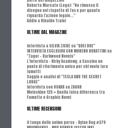
parte del magazzino
Roberto Marcato (Lega): "Ho rimosso il
disegno nel rispetto di Tex e per quanto
riguarda l'azione legale..."
Addio a Rinaldo Traini
ULTIME DAL MAGAZINE
Intervista a SILVIA ZICHE su "QUEI DUE"
INTERVISTA ESCLUSIVA CON MORENO BURATTINI su
"Zagor - Darkwood Novels"
L'Intervista - Kirby Academy, a Cassino un
punto di riferimento unico per chi vuole fare
fumetti
Saggio e analisi di "TESLA AND THE SECRET
LODGE"
Intervista con OSKAR su ZAGOR
Moleskine 125 » Quella falsa differenza tra
Fumetto e Graphic Novel
ULTIME RECENSIONI
Il tango delle anime perse - Dylan Dog #379
MAXMAGNUS – MAX BUNKER (OSCAR INK)