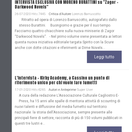
INTERVISTA ESCLUSIVA CON MORENO BURATTINI su "Zagor -
Darkwood Novels"
26-07-2020 Hits:7445
Critica d'Autore
Lorenzo Barruscotto
Ritratto ad opera di Lorenzo Barruscotto, autografato dallo
stesso Burattini. Buongiorno e grazie per il suo tempo.
Facciamo quattro chiacchiere sulla nuova miniserie di Zagor
“Darkwood Novels”. - Nel primo volume viene presentata ai lettori
questa nuova iniziativa editoriale targata Spirito con la Scure
anche con dotte citazioni e riferimenti ai Dime Novels...
Leggi tutto
L'Intervista - Kirby Academy, a Cassino un punto di
riferimento unico per chi vuole fare fumetti
17-01-2020 Hits:6265
Autori e Anteprime
Super User
A cura della redazione L'Associazione Culturale Cagliostro E-
Press, ha 15 anni alle spalle di meritoria attività di scountng di
nuovi talenti e diffusione del media fumetto sul territorio
nazionale: la storia dell'Associazione, sempre presente alle
principali fiere di settore, racconta di più di 150 volumi pubblicati in
questi tre lustri e...