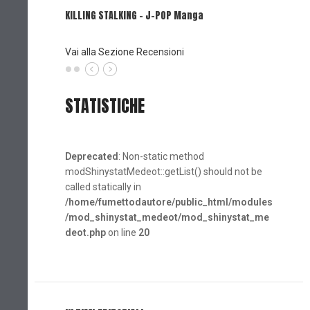
KILLING STALKING - J-POP Manga
PSYCO-P
(Planet
Vai alla Sezione Recensioni
STATISTICHE
Deprecated
: Non-static method
modShinystatMedeot::getList() should not be
called statically in
/home/fumettodautore/public_html/modules
/mod_shinystat_medeot/mod_shinystat_me
deot.php
on line
20