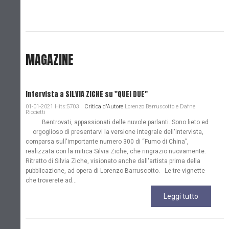
MAGAZINE
Intervista a SILVIA ZICHE su "QUEI DUE"
01-01-2021 Hits:5703
Critica d'Autore
Lorenzo Barruscotto e Dafne
Riccietti
Bentrovati, appassionati delle nuvole parlanti. Sono lieto ed
orgoglioso di presentarvi la versione integrale dell'intervista,
comparsa sull'importante numero 300 di “Fumo di China”,
realizzata con la mitica Silvia Ziche, che ringrazio nuovamente.
Ritratto di Silvia Ziche, visionato anche dall'artista prima della
pubblicazione, ad opera di Lorenzo Barruscotto. Le tre vignette
che troverete ad...
Leggi tutto