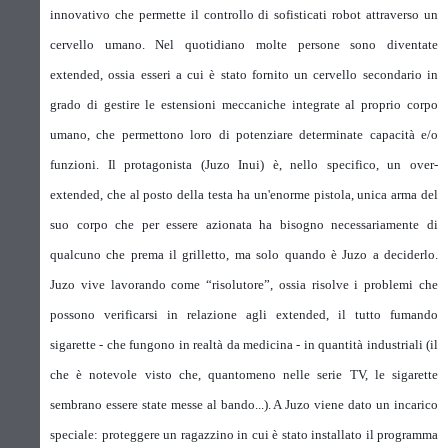
innovativo che permette il controllo di sofisticati robot attraverso un
cervello umano. Nel quotidiano molte persone sono diventate
extended, ossia esseri a cui è stato fornito un cervello secondario in
grado di gestire le estensioni meccaniche integrate al proprio corpo
umano, che permettono loro di potenziare determinate capacità e/o
funzioni. Il protagonista (Juzo Inui) è, nello specifico, un over-
extended, che al posto della testa ha un'enorme pistola, unica arma del
suo corpo che per essere azionata ha bisogno necessariamente di
qualcuno che prema il grilletto, ma solo quando è Juzo a deciderlo.
Juzo vive lavorando come “risolutore”, ossia risolve i problemi che
possono verificarsi in relazione agli extended, il tutto fumando
sigarette - che fungono in realtà da medicina - in quantità industriali (il
che è notevole visto che, quantomeno nelle serie TV, le sigarette
sembrano essere state messe al bando...). A Juzo viene dato un incarico
speciale: proteggere un ragazzino in cui è stato installato il programma