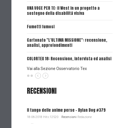
UNA VOCE PER TE: il West in un progetto a
UNA VOCE
sostegno della disabilità visiva
UNA VOCE
Fumetti fumosi
UNA VOCE
Cartonato "L'ULTIMA MISSIONE": recensione,
analisi, approfondimenti
UNA VOCE
COLORTEX 18: Recensione, intervista ed analisi
Vai alla Sezione Osservatorio Tex
RECENSIONI
Il tango delle anime perse - Dylan Dog #379
18-06-2018 Hits:12520
Recensioni
Redazione
...