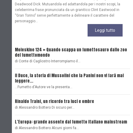
Deadwood Dick. Mutuandola ed adattandola per i nostri scopi, la
celeberrima frase pronunciata da un granitico Clint Eastwood in
“Gran Torino” serve perfettamente a delineare il carattere del
personaggio...
Leggi tutto
Moleskine 124 » Quando scappa un fumettosauro dallo zoo
C
del fumettomondo
P
di Conte di Cagliostro Interrompiamo il…
D
Il Duce, la storia di Mussolini che la Panini non vi farà mai
L
leggere...
L
...Fumetto d'Autore ve la presenta…
L
Rinaldo Traini, un ricordo tra luci e ombre
L
di Alessandro Bottero Di sicuro per…
O
L’Europa: grande assente dal fumetto italiano mainstream
B
di Alessandro Bottero Alcuni giorni fa…
D