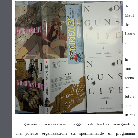
di
Matil
de
Losan
i.
In
uno
scena
rio
futuri
stico,
in cui
l'integrazione uomo/macchina ha raggiunto dei livelli inimmaginabili,
una potente organizzazione sta sperimentando un programma