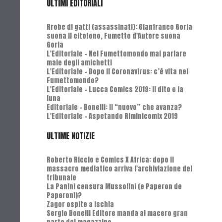
ULTIMI EDITORIALI
Rrobe di gatti (assassinati): Gianfranco Goria
suona il citofono, Fumetto d'Autore suona
Goria
L'Editoriale - Nel Fumettomondo mai parlare
male degli amichetti
L'Editoriale - Dopo il Coronavirus: c’è vita nel
Fumettomondo?
L'Editoriale - Lucca Comics 2019: Il dito e la
luna
Editoriale - Bonelli: il “nuovo” che avanza?
L'Editoriale - Aspetando Riminicomix 2019
ULTIME NOTIZIE
Roberto Riccio e Comics X Africa: dopo il
massacro mediatico arriva l'archiviazione del
tribunale
La Panini censura Mussolini (e Paperon de
Paperoni)?
Zagor ospite a Ischia
Sergio Bonelli Editore manda al macero gran