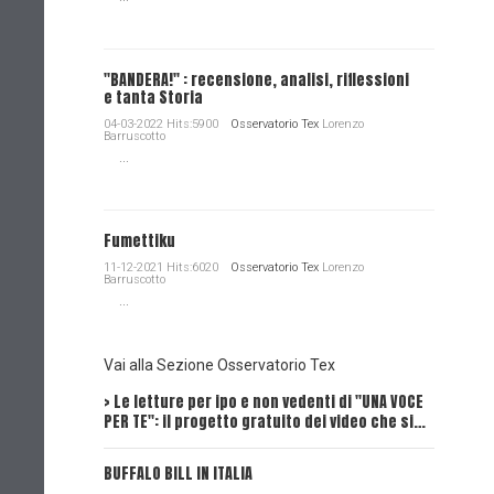
"BANDERA!" : recensione, analisi, riflessioni
e tanta Storia
04-03-2022 Hits:5900
Osservatorio Tex
Lorenzo
Barruscotto
...
Fumettiku
11-12-2021 Hits:6020
Osservatorio Tex
Lorenzo
Barruscotto
...
Vai alla Sezione Osservatorio Tex
> Le letture per ipo e non vedenti di "UNA VOCE
Intervi
PER TE": il progetto gratuito dei video che si…
Dick, Tex
BUFFALO BILL IN ITALIA
UNA VOCE