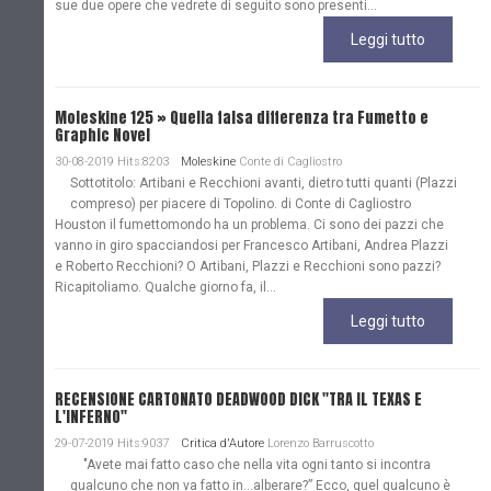
sue due opere che vedrete di seguito sono presenti...
Leggi tutto
Moleskine 125 » Quella falsa differenza tra Fumetto e
Graphic Novel
30-08-2019 Hits:8203
Moleskine
Conte di Cagliostro
Sottotitolo: Artibani e Recchioni avanti, dietro tutti quanti (Plazzi
compreso) per piacere di Topolino. di Conte di Cagliostro
Houston il fumettomondo ha un problema. Ci sono dei pazzi che
vanno in giro spacciandosi per Francesco Artibani, Andrea Plazzi
e Roberto Recchioni? O Artibani, Plazzi e Recchioni sono pazzi?
Ricapitoliamo. Qualche giorno fa, il...
Leggi tutto
RECENSIONE CARTONATO DEADWOOD DICK "TRA IL TEXAS E
L'INFERNO"
29-07-2019 Hits:9037
Critica d'Autore
Lorenzo Barruscotto
"Avete mai fatto caso che nella vita ogni tanto si incontra
qualcuno che non va fatto in…alberare?” Ecco, quel qualcuno è