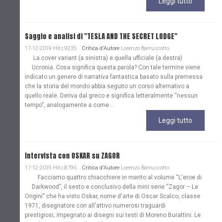
Leggi tutto
Saggio e analisi di "TESLA AND THE SECRET LODGE"
17-12-2019 Hits:9235
Critica d'Autore
Lorenzo Barruscotto
La cover variant (a sinistra) e quella ufficiale (a destra)
Ucronia. Cosa significa questa parola? Con tale termine viene
indicato un genere di narrativa fantastica basato sulla premessa
che la storia del mondo abbia seguito un corso alternativo a
quello reale. Deriva dal greco e significa letteralmente “nessun
tempo”, analogamente a come...
Leggi tutto
Intervista con OSKAR su ZAGOR
17-12-2019 Hits:8795
Critica d'Autore
Lorenzo Barruscotto
Facciamo quattro chiacchiere in merito al volume “L'eroe di
Darkwood”, il sesto e conclusivo della mini serie “Zagor – Le
Origini” che ha visto Oskar, nome d'arte di Oscar Scalco, classe
1971, disegnatore con all'attivo numerosi traguardi
prestigiosi, impegnato ai disegni sui testi di Moreno Burattini. Le