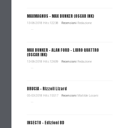
MAXMAGNUS – MAX BUNKER (OSCAR INK)
13-06-2018 Hits:12238
Recensioni
Redazione
...
MAX BUNKER – ALAN FORD – LIBRO QUATTRO
(OSCAR INK)
13-06-2018 Hits:12609
Recensioni
Redazione
...
BRUCIA - Rizzoli Lizard
05-03-2018 Hits:15517
Recensioni
Matilde Losani
...
INSECTO - Edizioni BD