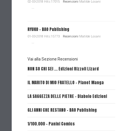
02-03-2018 Hits:17015
Recensioni
Matilde Losani
...
RYUKO - BAO Publishing
01-03-2018 Hits:15773
Recensioni
Matilde Losani
...
Vai alla Sezione Recensioni
NON SO CHI SEI ... Edizioni Rizzoli Lizard
L'EROE E
IL MARITO DI MIO FRATELLO - Planet Manga
SerVamp
LA SAGGEZZA DELLE PIETRE - Diabolo Edizioni
REVERIE 
GLI ANNI CHE RESTANO - BAO Publishing
FIRE PUN
1/100.000 - Panini Comics
MY CAPR