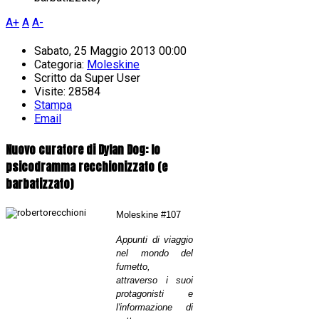
A+
A
A-
Sabato, 25 Maggio 2013 00:00
Categoria:
Moleskine
Scritto da
Super User
Visite: 28584
Stampa
Email
Nuovo curatore di Dylan Dog: lo
psicodramma recchionizzato (e
barbatizzato)
Moleskine #107
Appunti di viaggio
nel mondo del
fumetto,
attraverso i suoi
protagonisti e
l'informazione di