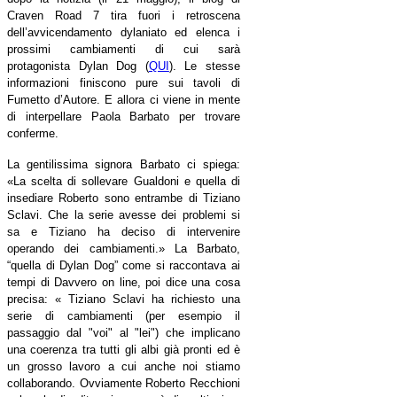
Craven Road 7 tira fuori i retroscena
dell’avvicendamento dylaniato ed elenca i
prossimi cambiamenti di cui sarà
protagonista Dylan Dog (
QUI
). Le stesse
informazioni finiscono pure sui tavoli di
Fumetto d’Autore. E allora ci viene in mente
di interpellare Paola Barbato per trovare
conferme.
La gentilissima signora Barbato ci spiega:
«La scelta di sollevare Gualdoni e quella di
insediare Roberto sono entrambe di Tiziano
Sclavi. Che la serie avesse dei problemi si
sa e Tiziano ha deciso di intervenire
operando dei cambiamenti.» La Barbato,
“quella di Dylan Dog” come si raccontava ai
tempi di Davvero on line, poi dice una cosa
precisa: « Tiziano Sclavi ha richiesto una
serie di cambiamenti (per esempio il
passaggio dal "voi" al "lei") che implicano
una coerenza tra tutti gli albi già pronti ed è
un grosso lavoro a cui anche noi stiamo
collaborando. Ovviamente Roberto Recchioni