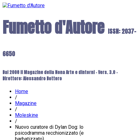
Fumetto d'Autore
ISSN: 2037-
6650
Dal 2008 il Magazine della Nona Arte e dintorni - Vers. 3.0 -
Direttore: Alessandro Bottero
Home
/
Magazine
/
Moleskine
/
Nuovo curatore di Dylan Dog: lo
psicodramma recchionizzato (e
barbatizzato)