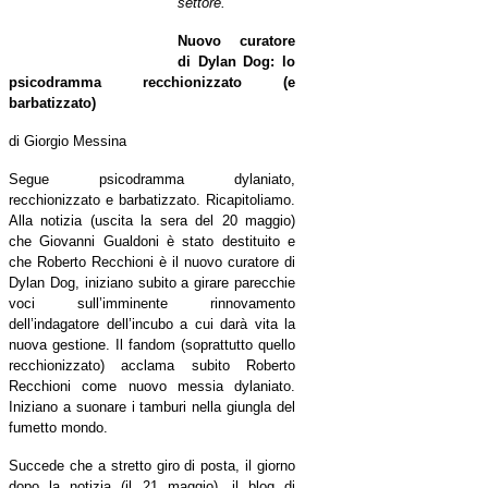
settore.
Nuovo curatore
di Dylan Dog: lo
psicodramma recchionizzato (e
barbatizzato)
di Giorgio Messina
Segue psicodramma dylaniato,
recchionizzato e barbatizzato. Ricapitoliamo.
Alla notizia (uscita la sera del 20 maggio)
che Giovanni Gualdoni è stato destituito e
che Roberto Recchioni è il nuovo curatore di
Dylan Dog, iniziano subito a girare parecchie
voci sull’imminente rinnovamento
dell’indagatore dell’incubo a cui darà vita la
nuova gestione. Il fandom (soprattutto quello
recchionizzato) acclama subito Roberto
Recchioni come nuovo messia dylaniato.
Iniziano a suonare i tamburi nella giungla del
fumetto mondo.
Succede che a stretto giro di posta, il giorno
dopo la notizia (il 21 maggio), il blog di