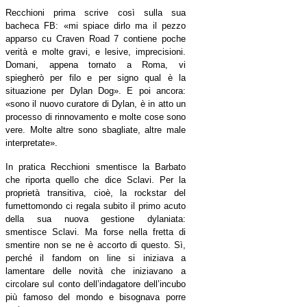
Recchioni prima scrive così sulla sua
bacheca FB:
«
mi spiace dirlo ma il pezzo
apparso cu Craven Road 7 contiene poche
verità e molte gravi, e lesive, imprecisioni.
Domani, appena tornato a Roma, vi
spiegherò per filo e per signo qual è la
situazione per Dylan Dog». E poi ancora:
«
sono il nuovo curatore di Dylan, è in atto un
processo di rinnovamento e molte cose sono
vere. Molte altre sono sbagliate, altre male
interpretate».
In pratica Recchioni smentisce la Barbato
che riporta quello che dice Sclavi. Per la
proprietà transitiva, cioè, la rockstar del
fumettomondo ci regala subito il primo acuto
della sua nuova gestione dylaniata:
smentisce Sclavi. Ma forse nella fretta di
smentire non se ne è accorto di questo. Sì,
perché il fandom on line si iniziava a
lamentare delle novità che iniziavano a
circolare sul conto dell’indagatore dell’incubo
più famoso del mondo e bisognava porre