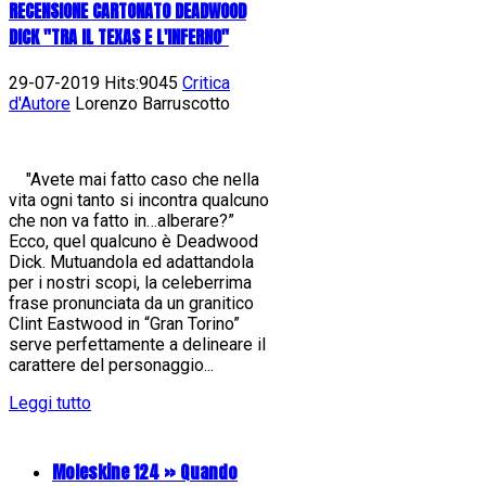
RECENSIONE CARTONATO DEADWOOD
DICK "TRA IL TEXAS E L'INFERNO"
29-07-2019 Hits:9045
Critica
d'Autore
Lorenzo Barruscotto
"Avete mai fatto caso che nella
vita ogni tanto si incontra qualcuno
che non va fatto in…alberare?”
Ecco, quel qualcuno è Deadwood
Dick. Mutuandola ed adattandola
per i nostri scopi, la celeberrima
frase pronunciata da un granitico
Clint Eastwood in “Gran Torino”
serve perfettamente a delineare il
carattere del personaggio...
Leggi tutto
Moleskine 124 » Quando