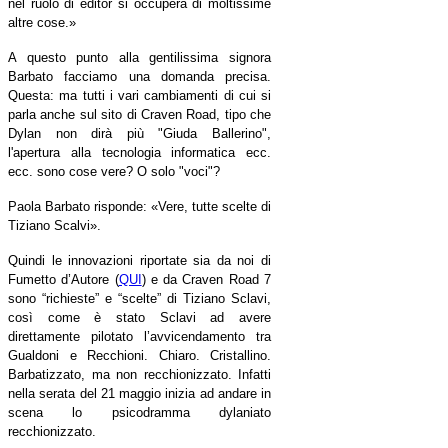
nel ruolo di editor si occuperà di moltissime
altre cose.»
A questo punto alla gentilissima signora
Barbato facciamo una domanda precisa.
Questa:
ma tutti i vari cambiamenti di cui si
parla anche sul sito di Craven Road, tipo che
Dylan non dirà più "Giuda Ballerino",
l'apertura alla tecnologia informatica ecc.
ecc. sono cose vere? O solo "voci"?
Paola Barbato risponde: «Vere, tutte scelte di
Tiziano Scalvi».
Quindi le innovazioni riportate sia da noi di
Fumetto d’Autore (
QUI
) e da Craven Road 7
sono “richieste” e “scelte” di Tiziano Sclavi,
così come è stato Sclavi ad avere
direttamente pilotato l’avvicendamento tra
Gualdoni e Recchioni. Chiaro. Cristallino.
Barbatizzato, ma non recchionizzato. Infatti
nella serata del 21 maggio inizia ad andare in
scena lo psicodramma dylaniato
recchionizzato.