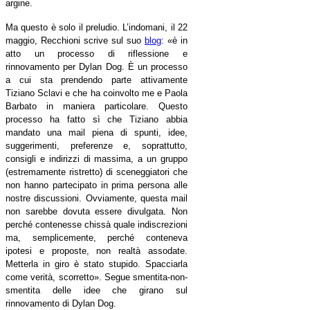
argine.
Ma questo è solo il preludio. L’indomani, il 22
maggio, Recchioni scrive sul suo
blog
:
«
è in
atto un processo di riflessione e
rinnovamento per Dylan Dog. È un processo
a cui sta prendendo parte attivamente
Tiziano Sclavi e che ha coinvolto me e Paola
Barbato in maniera particolare. Questo
processo ha fatto sì che Tiziano abbia
mandato una mail piena di spunti, idee,
suggerimenti, preferenze e, soprattutto,
consigli e indirizzi di massima, a un gruppo
(estremamente ristretto) di sceneggiatori che
non hanno partecipato in prima persona alle
nostre discussioni. Ovviamente, questa mail
non sarebbe dovuta essere divulgata. Non
perché contenesse chissà quale indiscrezioni
ma, semplicemente, perché conteneva
ipotesi e proposte, non realtà assodate.
Metterla in giro è stato stupido. Spacciarla
come verità, scorretto». Segue smentita-non-
smentita delle idee che girano sul
rinnovamento di Dylan Dog.