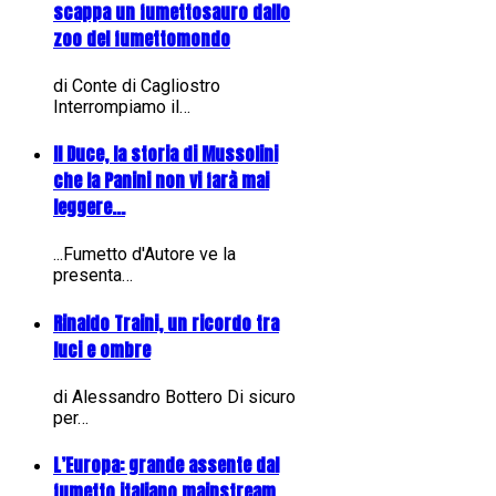
scappa un fumettosauro dallo
zoo del fumettomondo
di Conte di Cagliostro
Interrompiamo il…
Il Duce, la storia di Mussolini
che la Panini non vi farà mai
leggere...
...Fumetto d'Autore ve la
presenta…
Rinaldo Traini, un ricordo tra
luci e ombre
di Alessandro Bottero Di sicuro
per…
L’Europa: grande assente dal
fumetto italiano mainstream