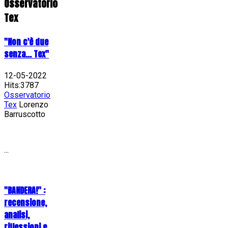
Osservatorio
Tex
"Non c'è due
senza... Tex"
12-05-2022
Hits:3787
Osservatorio
Tex
Lorenzo
Barruscotto
...
"BANDERA!" :
recensione,
analisi,
riflessioni e