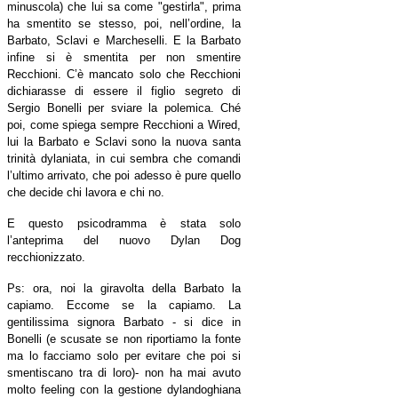
minuscola) che lui sa come "gestirla", prima
ha smentito se stesso, poi, nell’ordine, la
Barbato, Sclavi e Marcheselli. E la Barbato
infine si è smentita per non smentire
Recchioni. C’è mancato solo che Recchioni
dichiarasse di essere il figlio segreto di
Sergio Bonelli per sviare la polemica. Ché
poi, come spiega sempre Recchioni a Wired,
lui la Barbato e Sclavi sono la nuova santa
trinità dylaniata, in cui sembra che comandi
l’ultimo arrivato, che poi adesso è pure quello
che decide chi lavora e chi no.
E questo psicodramma è stata solo
l’anteprima del nuovo Dylan Dog
recchionizzato.
Ps: ora, noi la giravolta della Barbato la
capiamo. Eccome se la capiamo. La
gentilissima signora Barbato - si dice in
Bonelli (e scusate se non riportiamo la fonte
ma lo facciamo solo per evitare che poi si
smentiscano tra di loro)- non ha mai avuto
molto feeling con la gestione dylandoghiana