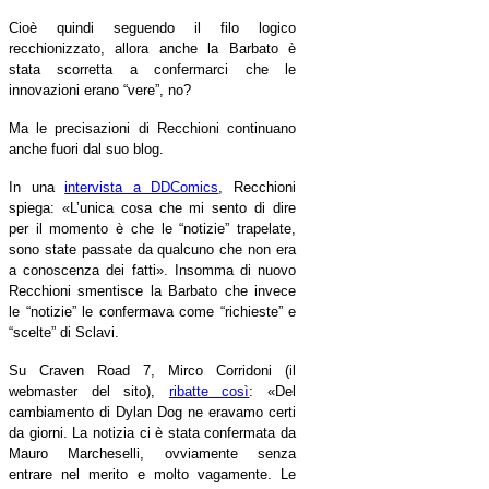
Cioè quindi seguendo il filo logico
recchionizzato, allora anche la Barbato è
stata scorretta a confermarci che le
innovazioni erano “vere”, no?
Ma le precisazioni di Recchioni continuano
anche fuori dal suo blog.
In una
intervista a DDComics
, Recchioni
spiega:
«
L’unica cosa che mi sento di dire
per il momento è che le “notizie” trapelate,
sono state passate da qualcuno che non era
a conoscenza dei fatti». Insomma di nuovo
Recchioni smentisce la Barbato che invece
le “notizie” le confermava come “richieste” e
“scelte” di Sclavi.
Su Craven Road 7, Mirco Corridoni (il
webmaster del sito),
ribatte così
:
«Del
cambiamento di Dylan Dog ne eravamo certi
da giorni. La notizia ci è stata confermata da
Mauro Marcheselli, ovviamente senza
entrare nel merito e molto vagamente. Le