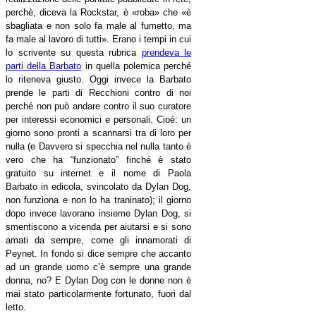
perchè, diceva la Rockstar, è «roba» che «è
sbagliata e non solo fa male al fumetto, ma
fa male al lavoro di tutti». Erano i tempi in cui
lo scrivente su questa rubrica
prendeva le
parti della Barbato
in quella polemica perché
lo riteneva giusto. Oggi invece la Barbato
prende le parti di Recchioni contro di noi
perché non può andare contro il suo curatore
per interessi economici e personali. Cioè: un
giorno sono pronti a scannarsi tra di loro per
nulla (e Davvero si specchia nel nulla tanto è
vero che ha “funzionato” finché è stato
gratuito su internet e il nome di Paola
Barbato in edicola, svincolato da Dylan Dog,
non funziona e non lo ha traninato); il giorno
dopo invece lavorano insieme Dylan Dog, si
smentiscono a vicenda per aiutarsi e si sono
amati da sempre, come gli innamorati di
Peynet. In fondo si dice sempre che accanto
ad un grande uomo c’è sempre una grande
donna, no? E Dylan Dog con le donne non è
mai stato particolarmente fortunato, fuori dal
letto.