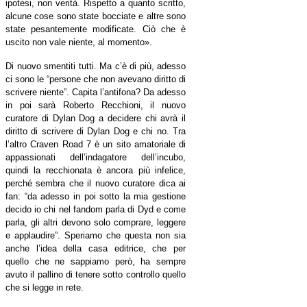
ipotesi, non verità. Rispetto a quanto scritto,
alcune cose sono state bocciate e altre sono
state pesantemente modificate. Ciò che è
uscito non vale niente, al momento
»
.
Di nuovo smentiti tutti. Ma c’è di più, adesso
ci sono le “persone che non avevano diritto di
scrivere niente”. Capita l’antifona? Da adesso
in poi sarà Roberto Recchioni, il nuovo
curatore di Dylan Dog a decidere chi avrà il
diritto di scrivere di Dylan Dog e chi no. Tra
l’altro Craven Road 7 è un sito amatoriale di
appassionati dell’indagatore dell’incubo,
quindi la recchionata è ancora più infelice,
perché sembra che il nuovo curatore dica ai
fan: “da adesso in poi sotto la mia gestione
decido io chi nel fandom parla di Dyd e come
parla, gli altri devono solo comprare, leggere
e applaudire”. Speriamo che questa non sia
anche l’idea della casa editrice, che per
quello che ne sappiamo però, ha sempre
avuto il pallino di tenere sotto controllo quello
che si legge in rete.