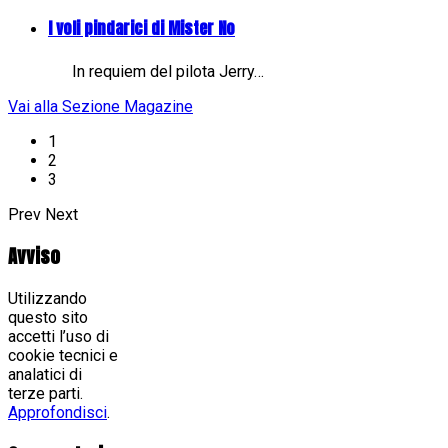
I voli pindarici di Mister No
In requiem del pilota Jerry…
Vai alla Sezione Magazine
1
2
3
Prev
Next
Avviso
Utilizzando
questo sito
accetti l’uso di
cookie tecnici e
analatici di
terze parti.
Approfondisci
.