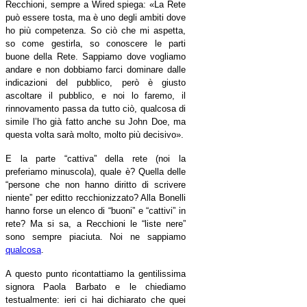
Recchioni, sempre a Wired spiega: «La Rete
può essere tosta, ma è uno degli ambiti dove
ho più competenza. So ciò che mi aspetta,
so come gestirla, so conoscere le parti
buone della Rete. Sappiamo dove vogliamo
andare e non dobbiamo farci dominare dalle
indicazioni del pubblico, però è giusto
ascoltare il pubblico, e noi lo faremo, il
rinnovamento passa da tutto ciò, qualcosa di
simile l’ho già fatto anche su John Doe, ma
questa volta sarà molto, molto più decisivo
»
.
E la parte “cattiva” della rete (noi la
preferiamo minuscola), quale è? Quella delle
“persone che non hanno diritto di scrivere
niente” per editto recchionizzato? Alla Bonelli
hanno forse un elenco di “buoni” e “cattivi” in
rete? Ma si sa, a Recchioni le “liste nere”
sono sempre piaciuta. Noi ne sappiamo
qualcosa
.
A questo punto ricontattiamo la gentilissima
signora Paola Barbato e le chiediamo
testualmente: ieri ci hai dichiarato che quei