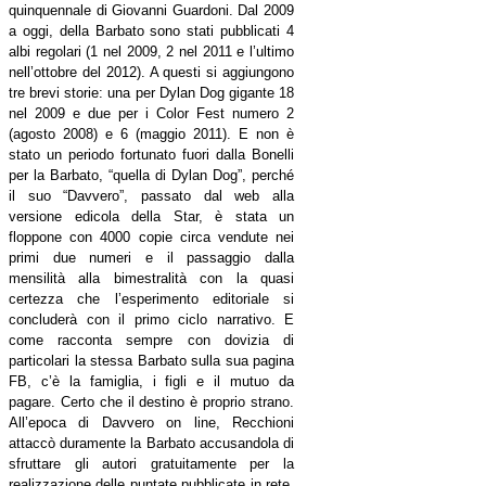
quinquennale di Giovanni Guardoni. Dal 2009
a oggi, della Barbato sono stati pubblicati 4
albi regolari (1 nel 2009, 2 nel 2011 e l’ultimo
nell’ottobre del 2012). A questi si aggiungono
tre brevi storie: una per Dylan Dog gigante 18
nel 2009 e due per i Color Fest numero 2
(agosto 2008) e 6 (maggio 2011). E non è
stato un periodo fortunato fuori dalla Bonelli
per la Barbato, “quella di Dylan Dog”, perché
il suo “Davvero”, passato dal web alla
versione edicola della Star, è stata un
floppone con 4000 copie circa vendute nei
primi due numeri e il passaggio dalla
mensilità alla bimestralità con la quasi
certezza che l’esperimento editoriale si
concluderà con il primo ciclo narrativo. E
come racconta sempre con dovizia di
particolari la stessa Barbato sulla sua pagina
FB, c’è la famiglia, i figli e il mutuo da
pagare. Certo che il destino è proprio strano.
All’epoca di Davvero on line, Recchioni
attaccò duramente la Barbato accusandola di
sfruttare gli autori gratuitamente per la
realizzazione delle puntate pubblicate in rete,