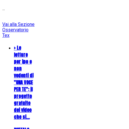
...
Vai alla Sezione
Osservatorio
Tex
> Le
letture
per ipo e
non
vedenti di
"UNA VOCE
PER TE": il
progetto
gratuito
dei video
che si…