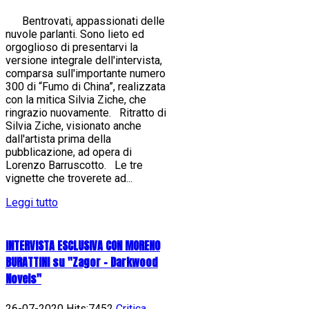
Bentrovati, appassionati delle
nuvole parlanti. Sono lieto ed
orgoglioso di presentarvi la
versione integrale dell'intervista,
comparsa sull'importante numero
300 di “Fumo di China”, realizzata
con la mitica Silvia Ziche, che
ringrazio nuovamente. Ritratto di
Silvia Ziche, visionato anche
dall'artista prima della
pubblicazione, ad opera di
Lorenzo Barruscotto. Le tre
vignette che troverete ad...
Leggi tutto
INTERVISTA ESCLUSIVA CON MORENO
BURATTINI su "Zagor - Darkwood
Novels"
26-07-2020 Hits:7452
Critica