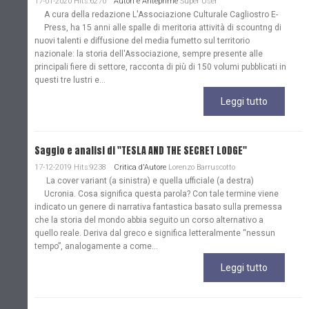
17-01-2020 Hits:6270
Autori e Anteprime
Super User
A cura della redazione L'Associazione Culturale Cagliostro E-
Press, ha 15 anni alle spalle di meritoria attività di scountng di
nuovi talenti e diffusione del media fumetto sul territorio
nazionale: la storia dell'Associazione, sempre presente alle
principali fiere di settore, racconta di più di 150 volumi pubblicati in
questi tre lustri e...
Leggi tutto
Saggio e analisi di "TESLA AND THE SECRET LODGE"
17-12-2019 Hits:9238
Critica d'Autore
Lorenzo Barruscotto
La cover variant (a sinistra) e quella ufficiale (a destra)
Ucronia. Cosa significa questa parola? Con tale termine viene
indicato un genere di narrativa fantastica basato sulla premessa
che la storia del mondo abbia seguito un corso alternativo a
quello reale. Deriva dal greco e significa letteralmente “nessun
tempo”, analogamente a come...
Leggi tutto