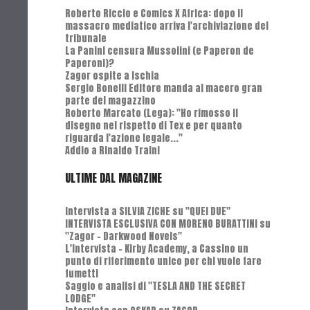
Roberto Riccio e Comics X Africa: dopo il
massacro mediatico arriva l'archiviazione del
tribunale
La Panini censura Mussolini (e Paperon de
Paperoni)?
Zagor ospite a Ischia
Sergio Bonelli Editore manda al macero gran
parte del magazzino
Roberto Marcato (Lega): "Ho rimosso il
disegno nel rispetto di Tex e per quanto
riguarda l'azione legale..."
Addio a Rinaldo Traini
ULTIME DAL MAGAZINE
Intervista a SILVIA ZICHE su "QUEI DUE"
INTERVISTA ESCLUSIVA CON MORENO BURATTINI su
"Zagor - Darkwood Novels"
L'Intervista - Kirby Academy, a Cassino un
punto di riferimento unico per chi vuole fare
fumetti
Saggio e analisi di "TESLA AND THE SECRET
LODGE"