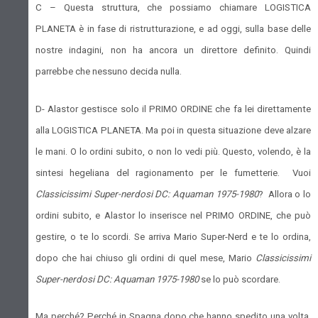
C – Questa struttura, che possiamo chiamare LOGISTICA
PLANETA è in fase di ristrutturazione, e ad oggi, sulla base delle
nostre indagini, non ha ancora un direttore definito. Quindi
parrebbe che nessuno decida nulla.
D- Alastor gestisce solo il PRIMO ORDINE che fa lei direttamente
alla LOGISTICA PLANETA. Ma poi in questa situazione deve alzare
le mani. O lo ordini subito, o non lo vedi più. Questo, volendo, è la
sintesi hegeliana del ragionamento per le fumetterie. Vuoi
Classicissimi Super-nerdosi DC: Aquaman 1975-1980
? Allora o lo
ordini subito, e Alastor lo inserisce nel PRIMO ORDINE, che può
gestire, o te lo scordi. Se arriva Mario Super-Nerd e te lo ordina,
dopo che hai chiuso gli ordini di quel mese, Mario
Classicissimi
Super-nerdosi DC: Aquaman 1975-1980
se lo può scordare.
Ma perché? Perché in Spagna dopo che hanno spedito una volta,