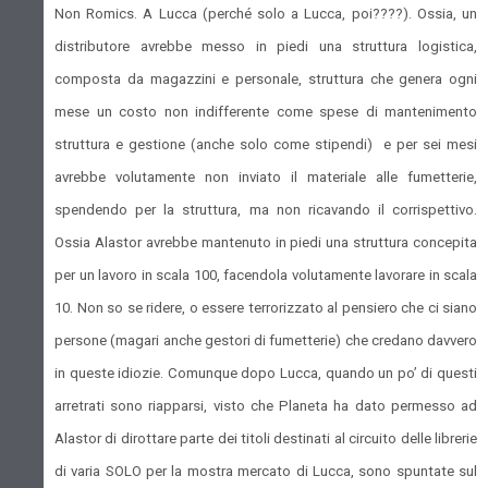
Non Romics. A Lucca (perché solo a Lucca, poi????). Ossia, un
distributore avrebbe messo in piedi una struttura logistica,
composta da magazzini e personale, struttura che genera ogni
mese un costo non indifferente come spese di mantenimento
struttura e gestione (anche solo come stipendi) e per sei mesi
avrebbe volutamente non inviato il materiale alle fumetterie,
spendendo per la struttura, ma non ricavando il corrispettivo.
Ossia Alastor avrebbe mantenuto in piedi una struttura concepita
per un lavoro in scala 100, facendola volutamente lavorare in scala
10. Non so se ridere, o essere terrorizzato al pensiero che ci siano
persone (magari anche gestori di fumetterie) che credano davvero
in queste idiozie. Comunque dopo Lucca, quando un po’ di questi
arretrati sono riapparsi, visto che Planeta ha dato permesso ad
Alastor di dirottare parte dei titoli destinati al circuito delle librerie
di varia SOLO per la mostra mercato di Lucca, sono spuntate sul