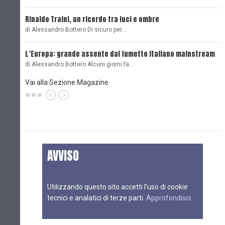
Rinaldo Traini, un ricordo tra luci e ombre
L
di Alessandro Bottero Di sicuro per…
O
L’Europa: grande assente dal fumetto italiano mainstream
B
di Alessandro Bottero Alcuni giorni fa…
D
Vai alla Sezione Magazine
AVVISO
Utilizzando questo sito accetti l’uso di cookie
tecnici e analatici di terze parti.
Approfondisci
.