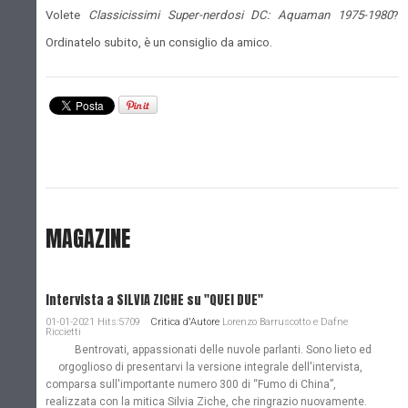
Volete
Classicissimi Super-nerdosi DC: Aquaman 1975-1980
?
Ordinatelo subito, è un consiglio da amico.
MAGAZINE
Intervista a SILVIA ZICHE su "QUEI DUE"
01-01-2021 Hits:5709
Critica d'Autore
Lorenzo Barruscotto e Dafne
Riccietti
Bentrovati, appassionati delle nuvole parlanti. Sono lieto ed
orgoglioso di presentarvi la versione integrale dell'intervista,
comparsa sull'importante numero 300 di “Fumo di China”,
realizzata con la mitica Silvia Ziche, che ringrazio nuovamente.