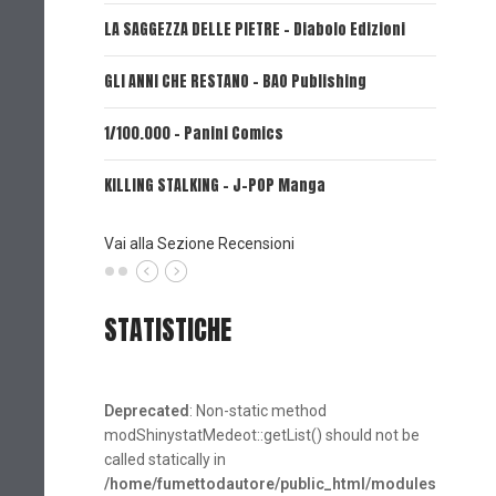
LA SAGGEZZA DELLE PIETRE - Diabolo Edizioni
REVERIE 
GLI ANNI CHE RESTANO - BAO Publishing
FIRE PUN
1/100.000 - Panini Comics
MY CAPR
KILLING STALKING - J-POP Manga
PSYCO-P
(Planet
Vai alla Sezione Recensioni
STATISTICHE
Deprecated
: Non-static method
modShinystatMedeot::getList() should not be
called statically in
/home/fumettodautore/public_html/modules