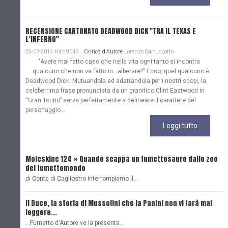
RECENSIONE CARTONATO DEADWOOD DICK "TRA IL TEXAS E
L'INFERNO"
29-07-2019 Hits:9043
Critica d'Autore
Lorenzo Barruscotto
"Avete mai fatto caso che nella vita ogni tanto si incontra
qualcuno che non va fatto in…alberare?” Ecco, quel qualcuno è
Deadwood Dick. Mutuandola ed adattandola per i nostri scopi, la
celeberrima frase pronunciata da un granitico Clint Eastwood in
“Gran Torino” serve perfettamente a delineare il carattere del
personaggio...
Leggi tutto
Moleskine 124 » Quando scappa un fumettosauro dallo zoo
C
del fumettomondo
P
di Conte di Cagliostro Interrompiamo il…
D
Il Duce, la storia di Mussolini che la Panini non vi farà mai
L
leggere...
L
...Fumetto d'Autore ve la presenta…
L