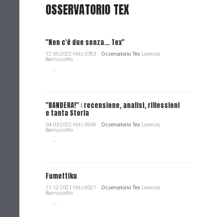
OSSERVATORIO TEX
"Non c'è due senza... Tex"
12-05-2022 Hits:3783
Osservatorio Tex
Lorenzo
Barruscotto
...
"BANDERA!" : recensione, analisi, riflessioni
e tanta Storia
04-03-2022 Hits:5909
Osservatorio Tex
Lorenzo
Barruscotto
...
Fumettiku
11-12-2021 Hits:6027
Osservatorio Tex
Lorenzo
Barruscotto
...