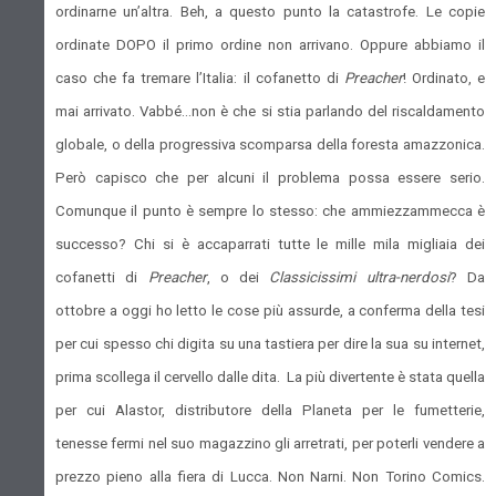
ordinarne un’altra. Beh, a questo punto la catastrofe. Le copie
ordinate DOPO il primo ordine non arrivano. Oppure abbiamo il
caso che fa tremare l’Italia: il cofanetto di
Preacher
! Ordinato, e
mai arrivato. Vabbé…non è che si stia parlando del riscaldamento
globale, o della progressiva scomparsa della foresta amazzonica.
Però capisco che per alcuni il problema possa essere serio.
Comunque il punto è sempre lo stesso: che ammiezzammecca è
successo? Chi si è accaparrati tutte le mille mila migliaia dei
cofanetti di
Preacher
, o dei
Classicissimi ultra-nerdosi
? Da
ottobre a oggi ho letto le cose più assurde, a conferma della tesi
per cui spesso chi digita su una tastiera per dire la sua su internet,
prima scollega il cervello dalle dita. La più divertente è stata quella
per cui Alastor, distributore della Planeta per le fumetterie,
tenesse fermi nel suo magazzino gli arretrati, per poterli vendere a
prezzo pieno alla fiera di Lucca. Non Narni. Non Torino Comics.