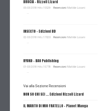
BRUCIA - Rizzoli Lizard
05-03-2018 Hits:15529
Recensioni
Matilde Losani
...
INSECTO - Edizioni BD
02-03-2018 Hits:17020
Recensioni
Matilde Losani
...
RYUKO - BAO Publishing
01-03-2018 Hits:15778
Recensioni
Matilde Losani
...
Vai alla Sezione Recensioni
NON SO CHI SEI ... Edizioni Rizzoli Lizard
L'EROE E
IL MARITO DI MIO FRATELLO - Planet Manga
SerVamp