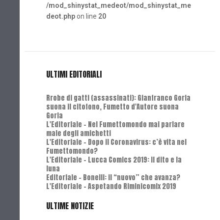
/mod_shinystat_medeot/mod_shinystat_me
deot.php
on line
20
ULTIMI EDITORIALI
Rrobe di gatti (assassinati): Gianfranco Goria
suona il citofono, Fumetto d'Autore suona
Goria
L'Editoriale - Nel Fumettomondo mai parlare
male degli amichetti
L'Editoriale - Dopo il Coronavirus: c’è vita nel
Fumettomondo?
L'Editoriale - Lucca Comics 2019: Il dito e la
luna
Editoriale - Bonelli: il “nuovo” che avanza?
L'Editoriale - Aspetando Riminicomix 2019
ULTIME NOTIZIE