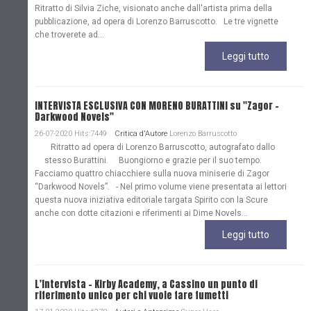
Ritratto di Silvia Ziche, visionato anche dall'artista prima della
pubblicazione, ad opera di Lorenzo Barruscotto. Le tre vignette
che troverete ad...
Leggi tutto
INTERVISTA ESCLUSIVA CON MORENO BURATTINI su "Zagor -
Darkwood Novels"
26-07-2020 Hits:7449
Critica d'Autore
Lorenzo Barruscotto
Ritratto ad opera di Lorenzo Barruscotto, autografato dallo
stesso Burattini. Buongiorno e grazie per il suo tempo.
Facciamo quattro chiacchiere sulla nuova miniserie di Zagor
“Darkwood Novels”. - Nel primo volume viene presentata ai lettori
questa nuova iniziativa editoriale targata Spirito con la Scure
anche con dotte citazioni e riferimenti ai Dime Novels...
Leggi tutto
L'Intervista - Kirby Academy, a Cassino un punto di
riferimento unico per chi vuole fare fumetti