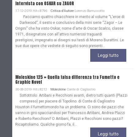
Intervista con OSKAR su ZAGOR
17-12-2019 Hits:8796
Critica d'Autore
Lorenzo Barruscotto
Facciamo quattro chiacchiere in merito al volume “L'eroe di
Darkwood”, il sesto e conclusivo della mini serie “Zagor – Le
Origini” che ha visto Oskar, nome d'arte di Oscar Scalco, classe
1971, disegnatore con all'attivo numerosi traguardi
prestigiosi, impegnato ai disegni sui testi di Moreno Burattini. Le
sue due opere che vedrete di seguito sono presenti...
Leggi tutto
Moleskine 125 » Quella falsa differenza tra Fumetto e
Graphic Novel
30-08-2019 Hits:8212
Moleskine
Conte di Cagliostro
Sottotitolo: Artibani e Recchioni avanti, dietro tutti quanti (Plazzi
compreso) per piacere di Topolino. di Conte di Cagliostro
Houston il fumettomondo ha un problema. Ci sono dei pazzi che
vanno in giro spacciandosi per Francesco Artibani, Andrea Plazzi
e Roberto Recchioni? O Artibani, Plazzi e Recchioni sono pazzi?
Ricapitoliamo. Qualche giorno fa, il...
Leggi tutto