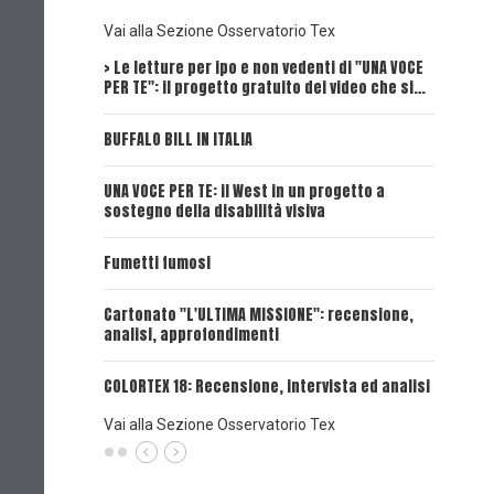
Vai alla Sezione Osservatorio Tex
> Le letture per ipo e non vedenti di "UNA VOCE
Intervi
PER TE": il progetto gratuito dei video che si…
Dick, Tex
BUFFALO BILL IN ITALIA
UNA VOCE
UNA VOCE PER TE: il West in un progetto a
UNA VOCE
sostegno della disabilità visiva
UNA VOCE
Fumetti fumosi
UNA VOCE
Cartonato "L'ULTIMA MISSIONE": recensione,
analisi, approfondimenti
UNA VOCE
COLORTEX 18: Recensione, intervista ed analisi
Vai alla Sezione Osservatorio Tex