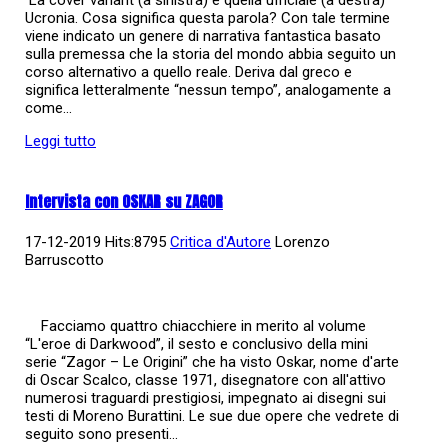
Ucronia. Cosa significa questa parola? Con tale termine
viene indicato un genere di narrativa fantastica basato
sulla premessa che la storia del mondo abbia seguito un
corso alternativo a quello reale. Deriva dal greco e
significa letteralmente “nessun tempo”, analogamente a
come...
Leggi tutto
Intervista con OSKAR su ZAGOR
17-12-2019 Hits:8795
Critica d'Autore
Lorenzo
Barruscotto
Facciamo quattro chiacchiere in merito al volume
“L'eroe di Darkwood”, il sesto e conclusivo della mini
serie “Zagor – Le Origini” che ha visto Oskar, nome d'arte
di Oscar Scalco, classe 1971, disegnatore con all'attivo
numerosi traguardi prestigiosi, impegnato ai disegni sui
testi di Moreno Burattini. Le sue due opere che vedrete di
seguito sono presenti...