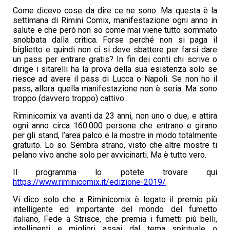
Come dicevo cose da dire ce ne sono. Ma questa è la
settimana di Rimini Comix, manifestazione ogni anno in
salute e che però non so come mai viene tutto sommato
snobbata dalla critica. Forse perché non si paga il
biglietto e quindi non ci si deve sbattere per farsi dare
un pass per entrare gratis? In fin dei conti chi scrive o
dirige i sitarelli ha la prova della sua esistenza solo se
riesce ad avere il pass di Lucca o Napoli. Se non ho il
pass, allora quella manifestazione non è seria. Ma sono
troppo (davvero troppo) cattivo.
Riminicomix va avanti da 23 anni, non uno o due, e attira
ogni anno circa 160.000 persone che entrano e girano
per gli stand, l’area palco e la mostre in modo totalmente
gratuito. Lo so. Sembra strano, visto che altre mostre ti
pelano vivo anche solo per avvicinarti. Ma è tutto vero.
Il programma lo potete trovare qui
https://www.riminicomix.it/edizione-2019/
Vi dico solo che a Riminicomix è legato il premio più
intelligente ed importante del mondo del fumetto
italiano, Fede a Strisce, che premia i fumetti più belli,
intelligenti e migliori assai dal tema spirituale o