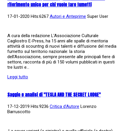
riferimento unico per chi vuole fare fumetti
17-01-2020 Hits:6267
Autori e Anteprime
Super User
A cura della redazione L'Associazione Culturale
Cagliostro E-Press, ha 15 anni alle spalle di meritoria
attività di scountng di nuovi talenti e diffusione del media
fumetto sul territorio nazionale: la storia
dell'Associazione, sempre presente alle principali fiere di
settore, racconta di più di 150 volumi pubblicati in questi
tre lustri e...
Leggi tutto
Saggio e analisi di "TESLA AND THE SECRET LODGE"
17-12-2019 Hits:9236
Critica d'Autore
Lorenzo
Barruscotto
La cover variant (a sinistra) e quella ufficiale (a destra)