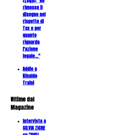
(Lega): "Ho
rimosso il
disegno nel
rispetto di
Tex e per
quanto
riguarda
l'azione
legale..."
Addio a
Rinaldo
Traini
Ultime dal
Magazine
Intervista a
SILVIA ZICHE
su "QUEI