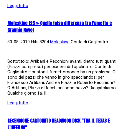
Leggi tutto
Moleskine 125 » Quella falsa differenza tra Fumetto e
Graphic Novel
30-08-2019 Hits:8204
Moleskine
Conte di Cagliostro
Sottotitolo: Artibani e Recchioni avanti, dietro tutti quanti
(Plazzi compreso) per piacere di Topolino. di Conte di
Cagliostro Houston il fumettomondo ha un problema. Ci
sono dei pazzi che vanno in giro spacciandosi per
Francesco Artibani, Andrea Plazzi e Roberto Recchioni?
O Artibani, Plazzi e Recchioni sono pazzi? Ricapitoliamo.
Qualche giorno fa, il...
Leggi tutto
RECENSIONE CARTONATO DEADWOOD DICK "TRA IL TEXAS E
L'INFERNO"