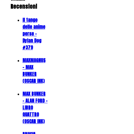
Recensioni
Il tango
delle anime
perse -
Dylan Dog
#379
MAXMAGNUS
– MAX
BUNKER
(OSCAR INK)
MAX BUNKER
– ALAN FORD –
LIBRO
QUATTRO
(OSCAR INK)