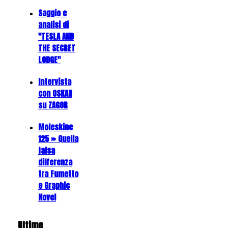
Saggio e
analisi di
"TESLA AND
THE SECRET
LODGE"
Intervista
con OSKAR
su ZAGOR
Moleskine
125 » Quella
falsa
differenza
tra Fumetto
e Graphic
Novel
Ultime