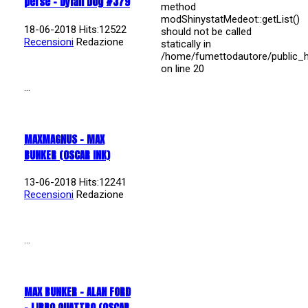
perse - Dylan Dog #379
method
modShinystatMedeot::getList()
18-06-2018 Hits:12522
should not be called
Recensioni
Redazione
statically in
/home/fumettodautore/public_
on line
20
...
MAXMAGNUS – MAX
BUNKER (OSCAR INK)
13-06-2018 Hits:12241
Recensioni
Redazione
...
MAX BUNKER – ALAN FORD
– LIBRO QUATTRO (OSCAR