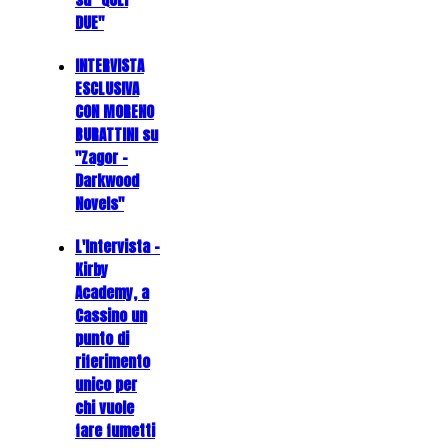
DUE"
INTERVISTA
ESCLUSIVA
CON MORENO
BURATTINI su
"Zagor -
Darkwood
Novels"
L'Intervista -
Kirby
Academy, a
Cassino un
punto di
riferimento
unico per
chi vuole
fare fumetti