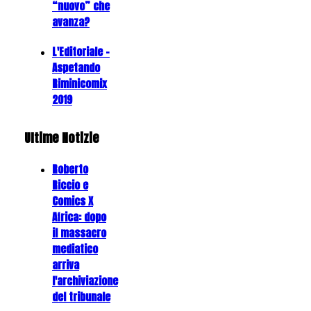
“nuovo” che
avanza?
L'Editoriale -
Aspetando
Riminicomix
2019
Ultime Notizie
Roberto
Riccio e
Comics X
Africa: dopo
il massacro
mediatico
arriva
l'archiviazione
del tribunale