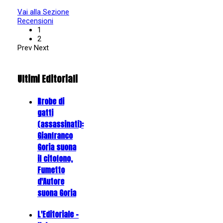
Vai alla Sezione
Recensioni
1
2
Prev
Next
Ultimi Editoriali
Rrobe di
gatti
(assassinati):
Gianfranco
Goria suona
il citofono,
Fumetto
d'Autore
suona Goria
L'Editoriale -