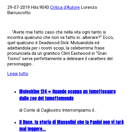
29-07-2019 Hits:9043
Critica d'Autore
Lorenzo
Barruscotto
"Avete mai fatto caso che nella vita ogni tanto si
incontra qualcuno che non va fatto in…alberare?” Ecco,
quel qualcuno è Deadwood Dick. Mutuandola ed
adattandola per i nostri scopi, la celeberrima frase
pronunciata da un granitico Clint Eastwood in “Gran
Torino” serve perfettamente a delineare il carattere del
personaggio...
Leggi tutto
Moleskine 124 » Quando scappa un fumettosauro
dallo zoo del fumettomondo
di Conte di Cagliostro Interrompiamo il…
Il Duce, la storia di Mussolini che la Panini non vi farà
mai leggere...