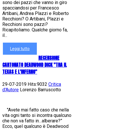
sono dei pazzi che vanno in giro
spacciandosi per Francesco
Artibani, Andrea Plazzi e Roberto
Recchioni? O Artibani, Plazzi e
Recchioni sono pazzi?
Ricapitoliamo. Qualche giorno fa,
il...
Leggi tutto
RECENSIONE
CARTONATO DEADWOOD DICK "TRA IL
TEXAS E L'INFERNO"
29-07-2019 Hits:9032
Critica
d'Autore
Lorenzo Barruscotto
"Avete mai fatto caso che nella
vita ogni tanto si incontra qualcuno
che non va fatto in…alberare?”
Ecco, quel qualcuno è Deadwood