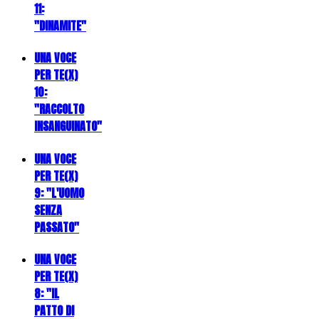
11:
"DINAMITE"
UNA VOCE
PER TE(X)
10:
"RACCOLTO
INSANGUINATO"
UNA VOCE
PER TE(X)
9: "L'UOMO
SENZA
PASSATO"
UNA VOCE
PER TE(X)
8: "IL
PATTO DI