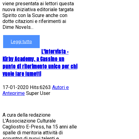
viene presentata ai lettori questa
nuova iniziativa editoriale targata
Spirito con la Scure anche con
dotte citazioni e riferimenti ai
Dime Novels...
Leggi tutto
L'Intervista -
Kirby Academy, a Cassino un
punto di riferimento unico per chi
vuole fare fumetti
17-01-2020 Hits:6263
Autori e
Anteprime
Super User
A cura della redazione
L'Associazione Culturale
Cagliostro E-Press, ha 15 anni alle
spalle di meritoria attività di
scountng di nuovi talenti e