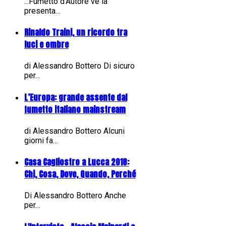
...Fumetto d'Autore ve la
presenta…
Rinaldo Traini, un ricordo tra
luci e ombre
di Alessandro Bottero Di sicuro
per…
L’Europa: grande assente dal
fumetto italiano mainstream
di Alessandro Bottero Alcuni
giorni fa…
Casa Cagliostro a Lucca 2018:
Chi, Cosa, Dove, Quando, Perché
Di Alessandro Bottero Anche
per…