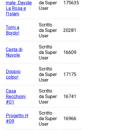
male: Davide
da Super
175635
La Rosa e
User
l'Islam
Scritto
Torni a
da Super
20281
Bordo!
User
Scritto
Casta di
da Super
16609
Nuvole
User
Scritto
Doppio
da Super
17175
colpo!
User
Casa
Scritto
Recchioni
da Super
16741
#01
User
Scritto
Progetto H
da Super
16966
#09
User