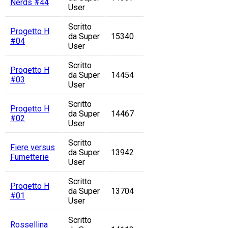
Nerds #44
User
Scritto
Progetto H
da Super
15340
#04
User
Scritto
Progetto H
da Super
14454
#03
User
Scritto
Progetto H
da Super
14467
#02
User
Scritto
Fiere versus
da Super
13942
Fumetterie
User
Scritto
Progetto H
da Super
13704
#01
User
Scritto
Rossellina