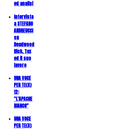
ed analisi
Intervista
a STEFANO
ANDREUCCI
su
Deadwood
Dick, Tex
ed il suo
lavoro
UNA VOCE
PER TE(X)
12:
"L'APACHE
BIANCO"
UNA VOCE
PER TE(X)