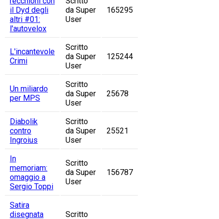
recchioni con
Scritto
il Dyd degli
da Super
165295
altri #01:
User
l'autovelox
Scritto
L'incantevole
da Super
125244
Crimi
User
Scritto
Un miliardo
da Super
25678
per MPS
User
Diabolik
Scritto
contro
da Super
25521
Ingroius
User
In
Scritto
memoriam:
da Super
156787
omaggio a
User
Sergio Toppi
Satira
disegnata
Scritto