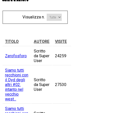
Visualizza n.
TITOLO
AUTORE
VISITE
Scritto
Zerofosforo
da Super
24259
User
Siamo tutti
recchioni con
il Dyd degli
Scritto
altri #02:
da Super
27530
intanto nel
User
vecchio
west...
Siamo tutti