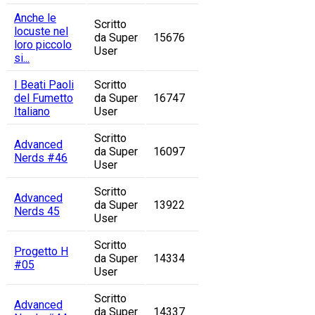
Anche le
Scritto
locuste nel
da Super
15676
loro piccolo
User
si...
I Beati Paoli
Scritto
del Fumetto
da Super
16747
Italiano
User
Scritto
Advanced
da Super
16097
Nerds #46
User
Scritto
Advanced
da Super
13922
Nerds 45
User
Scritto
Progetto H
da Super
14334
#05
User
Scritto
Advanced
da Super
14337