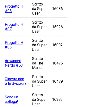
Scritto
Progetto H
da Super
16086
#08
User
Scritto
Progetto H
da Super
15926
#07
User
Scritto
Progetto H
da Super
16002
#06
User
Scritto
Advanced
da The
16476
Nerds #53
Marius
Scritto
Ginevra non
da Super
16479
è la Svizzera
User
Scritto
Sono un
da Super
16383
collega!
User