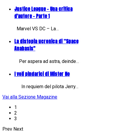
Justice League - Una critica
d'autore - Parte 1
Marvel VS DC – La…
La distopia ucronica di “Space
Anabasis"
Per aspera ad astra, deinde…
I voli pindarici di Mister No
In requiem del pilota Jerry…
Vai alla Sezione Magazine
1
2
3
Prev
Next