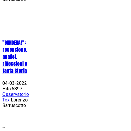
...
"BANDERA!" :
recensione,
analisi,
riflessioni e
tanta Storia
04-03-2022
Hits:5897
Osservatorio
Tex
Lorenzo
Barruscotto
...