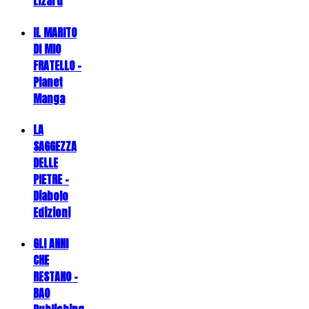
Lizard
IL MARITO
DI MIO
FRATELLO -
Planet
Manga
LA
SAGGEZZA
DELLE
PIETRE -
Diabolo
Edizioni
GLI ANNI
CHE
RESTANO -
BAO