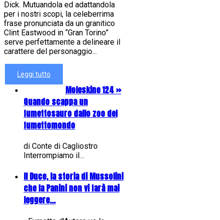
Dick. Mutuandola ed adattandola
per i nostri scopi, la celeberrima
frase pronunciata da un granitico
Clint Eastwood in “Gran Torino”
serve perfettamente a delineare il
carattere del personaggio...
Leggi tutto
Moleskine 124 »
Quando scappa un
fumettosauro dallo zoo del
fumettomondo
di Conte di Cagliostro
Interrompiamo il…
Il Duce, la storia di Mussolini
che la Panini non vi farà mai
leggere...