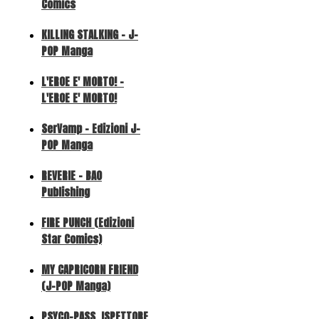
Comics
KILLING STALKING - J-
POP Manga
L'EROE E' MORTO! -
L'EROE E' MORTO!
SerVamp - Edizioni J-
POP Manga
REVERIE - BAO
Publishing
FIRE PUNCH (Edizioni
Star Comics)
MY CAPRICORN FRIEND
(J-POP Manga)
PSYCO-PASS. ISPETTORE