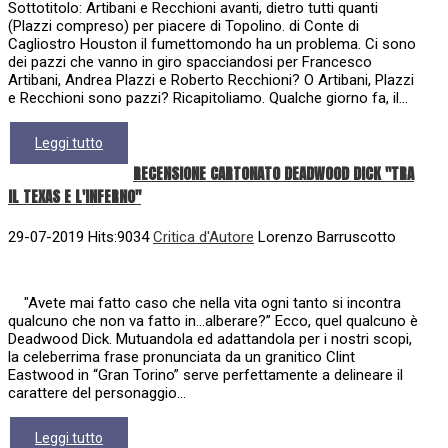
Sottotitolo: Artibani e Recchioni avanti, dietro tutti quanti
(Plazzi compreso) per piacere di Topolino. di Conte di
Cagliostro Houston il fumettomondo ha un problema. Ci sono
dei pazzi che vanno in giro spacciandosi per Francesco
Artibani, Andrea Plazzi e Roberto Recchioni? O Artibani, Plazzi
e Recchioni sono pazzi? Ricapitoliamo. Qualche giorno fa, il...
Leggi tutto
RECENSIONE CARTONATO DEADWOOD DICK "TRA
IL TEXAS E L'INFERNO"
29-07-2019 Hits:9034
Critica d'Autore
Lorenzo Barruscotto
"Avete mai fatto caso che nella vita ogni tanto si incontra
qualcuno che non va fatto in…alberare?” Ecco, quel qualcuno è
Deadwood Dick. Mutuandola ed adattandola per i nostri scopi,
la celeberrima frase pronunciata da un granitico Clint
Eastwood in “Gran Torino” serve perfettamente a delineare il
carattere del personaggio...
Leggi tutto