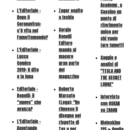
Academy, a
L'Editoriale -
Zagor ospite
Cassino un
Dopo il
a Ischia
punto di
Coronavirus:
riferimento
Sergio
c’è vita nel
unico per
Bonelli
Fumettomondo?
chi vuole
Editore
fare fumetti
L'Editoriale -
manda al
Lucca
macero
Saggio e
Comics
gran parte
analisi di
2019: Il dito
del
"TESLA AND
e la luna
magazzino
THE SECRET
LODGE"
Editoriale -
Roberto
Bonelli: il
Marcato
Intervista
“nuovo” che
(Lega): "Ho
con OSKAR
avanza?
rimosso il
su ZAGOR
disegno nel
L'Editoriale -
rispetto di
Moleskine
Aspetando
Tex e per
125 » Quella