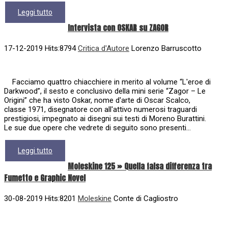
Leggi tutto
Intervista con OSKAR su ZAGOR
17-12-2019 Hits:8794
Critica d'Autore
Lorenzo Barruscotto
Facciamo quattro chiacchiere in merito al volume “L'eroe di
Darkwood”, il sesto e conclusivo della mini serie “Zagor – Le
Origini” che ha visto Oskar, nome d'arte di Oscar Scalco,
classe 1971, disegnatore con all'attivo numerosi traguardi
prestigiosi, impegnato ai disegni sui testi di Moreno Burattini.
Le sue due opere che vedrete di seguito sono presenti...
Leggi tutto
Moleskine 125 » Quella falsa differenza tra
Fumetto e Graphic Novel
30-08-2019 Hits:8201
Moleskine
Conte di Cagliostro