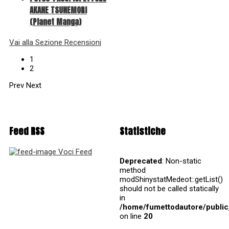
AKANE TSUNEMORI
(Planet Manga)
Vai alla Sezione Recensioni
1
2
Prev
Next
Feed RSS
Statistiche
Voci Feed
Deprecated
: Non-static
method
modShinystatMedeot::getList()
should not be called statically
in
/home/fumettodautore/publi
on line
20