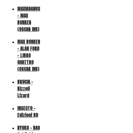
MAXMAGNUS
– MAX
BUNKER
(OSCAR INK)
MAX BUNKER
– ALAN FORD
– LIBRO
QUATTRO
(OSCAR INK)
BRUCIA -
Rizzoli
Lizard
INSECTO -
Edizioni BD
RYUKO - BAO