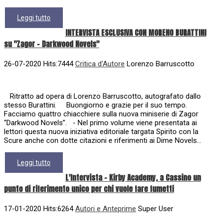
Leggi tutto
INTERVISTA ESCLUSIVA CON MORENO BURATTINI
su "Zagor - Darkwood Novels"
26-07-2020 Hits:7444
Critica d'Autore
Lorenzo Barruscotto
Ritratto ad opera di Lorenzo Barruscotto, autografato dallo
stesso Burattini. Buongiorno e grazie per il suo tempo.
Facciamo quattro chiacchiere sulla nuova miniserie di Zagor
“Darkwood Novels”. - Nel primo volume viene presentata ai
lettori questa nuova iniziativa editoriale targata Spirito con la
Scure anche con dotte citazioni e riferimenti ai Dime Novels...
Leggi tutto
L'Intervista - Kirby Academy, a Cassino un
punto di riferimento unico per chi vuole fare fumetti
17-01-2020 Hits:6264
Autori e Anteprime
Super User