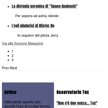
La distopia ucronica di “Space Anabasis"
Per aspera ad astra, deinde…
I voli pindarici di Mister No
In requiem del pilota Jerry…
Vai alla Sezione Magazine
1
2
3
Prev
Next
Avviso
Osservatorio Tex
Utilizzando questo sito
"Non c'è due senza... Tex"
accetti l’uso di cookie tecnici