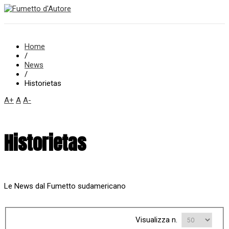
Home
/
News
/
Historietas
A+
A
A-
Historietas
Le News dal Fumetto sudamericano
Visualizza n.