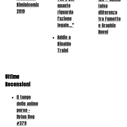
Riminicomix
quanto
falsa
2019
riguarda
differenza
l'azione
tra Fumetto
legale..."
e Graphic
Novel
Addio a
Rinaldo
Traini
Ultime
Recensioni
Il tango
delle anime
perse -
Dylan Dog
#379