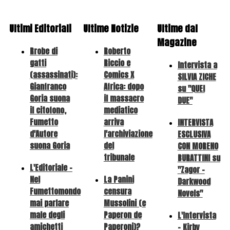
Ultimi Editoriali
Ultime Notizie
Ultime dal
Magazine
Rrobe di
Roberto
gatti
Riccio e
Intervista a
(assassinati):
Comics X
SILVIA ZICHE
Gianfranco
Africa: dopo
su "QUEI
Goria suona
il massacro
DUE"
il citofono,
mediatico
Fumetto
arriva
INTERVISTA
d'Autore
l'archiviazione
ESCLUSIVA
suona Goria
del
CON MORENO
tribunale
BURATTINI su
L'Editoriale -
"Zagor -
Nel
La Panini
Darkwood
Fumettomondo
censura
Novels"
mai parlare
Mussolini (e
male degli
Paperon de
L'Intervista
amichetti
Paperoni)?
- Kirby