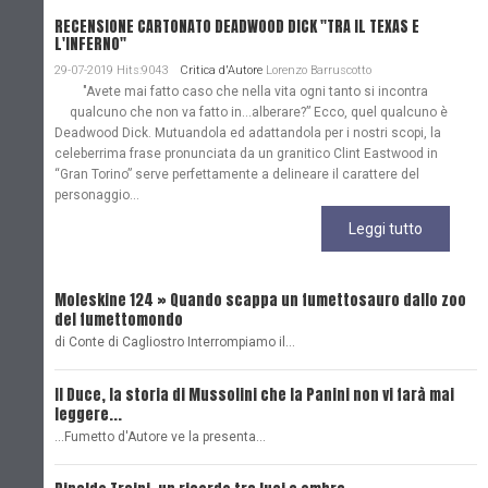
RECENSIONE CARTONATO DEADWOOD DICK "TRA IL TEXAS E
L'INFERNO"
29-07-2019 Hits:9043
Critica d'Autore
Lorenzo Barruscotto
"Avete mai fatto caso che nella vita ogni tanto si incontra
qualcuno che non va fatto in…alberare?” Ecco, quel qualcuno è
Deadwood Dick. Mutuandola ed adattandola per i nostri scopi, la
celeberrima frase pronunciata da un granitico Clint Eastwood in
“Gran Torino” serve perfettamente a delineare il carattere del
personaggio...
Leggi tutto
Moleskine 124 » Quando scappa un fumettosauro dallo zoo
C
del fumettomondo
P
di Conte di Cagliostro Interrompiamo il…
D
Il Duce, la storia di Mussolini che la Panini non vi farà mai
L
leggere...
L
...Fumetto d'Autore ve la presenta…
L