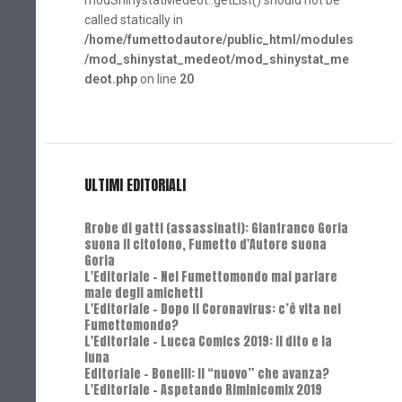
modShinystatMedeot::getList() should not be
called statically in
/home/fumettodautore/public_html/modules
/mod_shinystat_medeot/mod_shinystat_me
deot.php
on line
20
ULTIMI EDITORIALI
Rrobe di gatti (assassinati): Gianfranco Goria
suona il citofono, Fumetto d'Autore suona
Goria
L'Editoriale - Nel Fumettomondo mai parlare
male degli amichetti
L'Editoriale - Dopo il Coronavirus: c’è vita nel
Fumettomondo?
L'Editoriale - Lucca Comics 2019: Il dito e la
luna
Editoriale - Bonelli: il “nuovo” che avanza?
L'Editoriale - Aspetando Riminicomix 2019