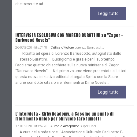
che troverete ad...
Leggi tutto
INTERVISTA ESCLUSIVA CON MORENO BURATTINI su "Zagor -
Darkwood Novels"
26-07-2020 Hits:7448
Critica d'Autore
Lorenzo Barruscotto
Ritratto ad opera di Lorenzo Barruscotto, autografato dallo
stesso Burattini. Buongiorno e grazie per il suo tempo.
Facciamo quattro chiacchiere sulla nuova miniserie di Zagor
“Darkwood Novels”. - Nel primo volume viene presentata ai lettori
questa nuova iniziativa editoriale targata Spirito con la Scure
anche con dotte citazioni e riferimenti ai Dime Novels...
Leggi tutto
L'Intervista - Kirby Academy, a Cassino un punto di
riferimento unico per chi vuole fare fumetti
17-01-2020 Hits:6270
Autori e Anteprime
Super User
A cura della redazione L'Associazione Culturale Cagliostro E-