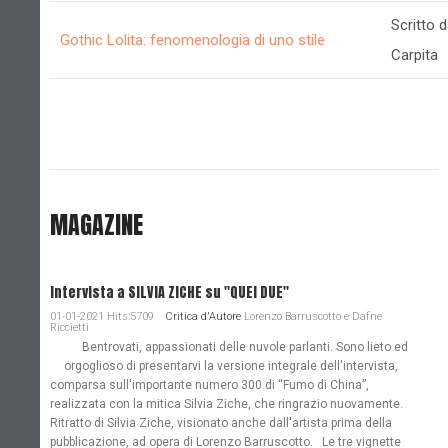
Scritto d
Gothic Lolita: fenomenologia di uno stile
Carpita
MAGAZINE
Intervista a SILVIA ZICHE su "QUEI DUE"
01-01-2021 Hits:5709
Critica d'Autore
Lorenzo Barruscotto e Dafne
Riccietti
Bentrovati, appassionati delle nuvole parlanti. Sono lieto ed
orgoglioso di presentarvi la versione integrale dell'intervista,
comparsa sull'importante numero 300 di “Fumo di China”,
realizzata con la mitica Silvia Ziche, che ringrazio nuovamente.
Ritratto di Silvia Ziche, visionato anche dall'artista prima della
pubblicazione, ad opera di Lorenzo Barruscotto. Le tre vignette