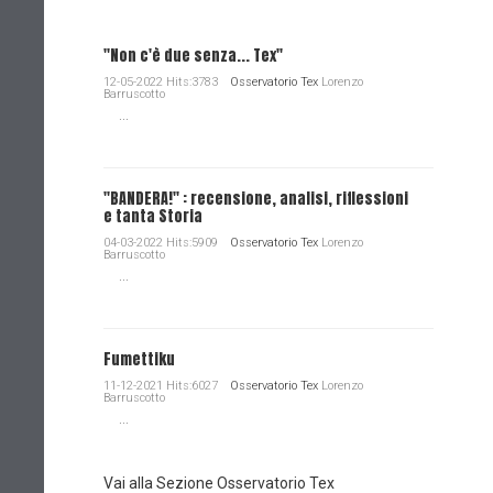
"Non c'è due senza... Tex"
12-05-2022 Hits:3783
Osservatorio Tex
Lorenzo
Barruscotto
...
"BANDERA!" : recensione, analisi, riflessioni
e tanta Storia
04-03-2022 Hits:5909
Osservatorio Tex
Lorenzo
Barruscotto
...
Fumettiku
11-12-2021 Hits:6027
Osservatorio Tex
Lorenzo
Barruscotto
...
Vai alla Sezione Osservatorio Tex