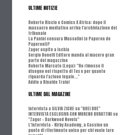
ULTIME NOTIZIE
Roberto Riccio e Comics X Africa: dopo il
massacro mediatico arriva l'archiviazione del
tribunale
La Panini censura Mussolini (e Paperon de
Paperoni)?
Zagor ospite a Ischia
Sergio Bonelli Editore manda al macero gran
parte del magazzino
Roberto Marcato (Lega): "Ho rimosso il
disegno nel rispetto di Tex e per quanto
riguarda l'azione legale..."
Addio a Rinaldo Traini
ULTIME DAL MAGAZINE
Intervista a SILVIA ZICHE su "QUEI DUE"
INTERVISTA ESCLUSIVA CON MORENO BURATTINI su
"Zagor - Darkwood Novels"
L'Intervista - Kirby Academy, a Cassino un
punto di riferimento unico per chi vuole fare