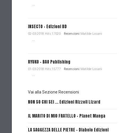
...
INSECTO - Edizioni BD
02-03-2018 Hits:17020
Recensioni
Matilde Losani
...
RYUKO - BAO Publishing
01-03-2018 Hits:15777
Recensioni
Matilde Losani
...
Vai alla Sezione Recensioni
NON SO CHI SEI ... Edizioni Rizzoli Lizard
L'EROE E
IL MARITO DI MIO FRATELLO - Planet Manga
SerVamp
LA SAGGEZZA DELLE PIETRE - Diabolo Edizioni
REVERIE 