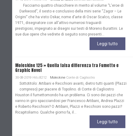
Facciamo quattro chiacchiere in merito al volume “L'eroe di
Darkwood”, il sesto e conclusivo della mini serie “Zagor – Le
Origini” che ha visto Oskar, nome d'arte di Oscar Scalco, classe
1971, disegnatore con all'attivo numerosi traguardi
prestigiosi, impegnato ai disegni sui testi di Moreno Burattini. Le
sue due opere che vedrete di seguito sono presenti...
Leggi tutto
Moleskine 125 » Quella falsa differenza tra Fumetto e
Graphic Novel
30-08-2019 Hits:8212
Moleskine
Conte di Cagliostro
Sottotitolo: Artibani e Recchioni avanti, dietro tutti quanti (Plazzi
compreso) per piacere di Topolino. di Conte di Cagliostro
Houston il fumettomondo ha un problema. Ci sono dei pazzi che
vanno in giro spacciandosi per Francesco Artibani, Andrea Plazzi
e Roberto Recchioni? O Artibani, Plazzi e Recchioni sono pazzi?
Ricapitoliamo. Qualche giorno fa, il...
Leggi tutto