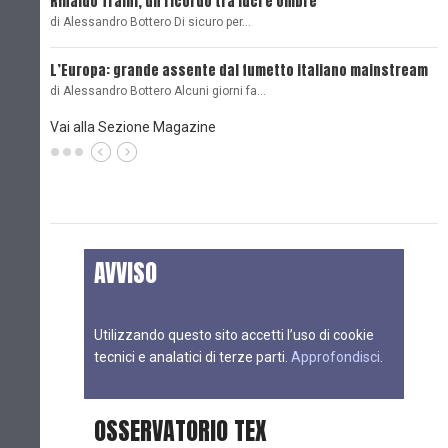
Rinaldo Traini, un ricordo tra luci e ombre
L
di Alessandro Bottero Di sicuro per…
O
L’Europa: grande assente dal fumetto italiano mainstream
B
di Alessandro Bottero Alcuni giorni fa…
D
Vai alla Sezione Magazine
AVVISO
Utilizzando questo sito accetti l’uso di cookie
tecnici e analatici di terze parti.
Approfondisci
.
OSSERVATORIO TEX