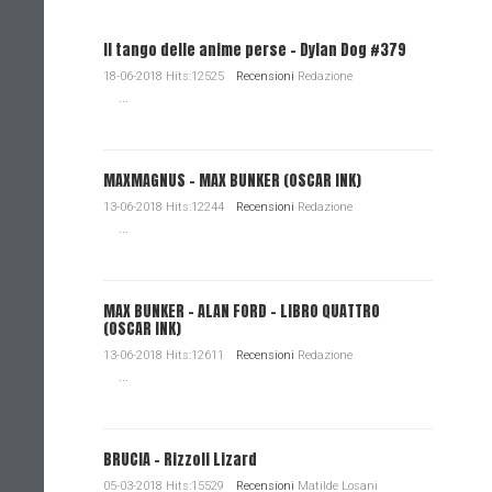
Il tango delle anime perse - Dylan Dog #379
18-06-2018 Hits:12525
Recensioni
Redazione
...
MAXMAGNUS – MAX BUNKER (OSCAR INK)
13-06-2018 Hits:12244
Recensioni
Redazione
...
MAX BUNKER – ALAN FORD – LIBRO QUATTRO
(OSCAR INK)
13-06-2018 Hits:12611
Recensioni
Redazione
...
BRUCIA - Rizzoli Lizard
05-03-2018 Hits:15529
Recensioni
Matilde Losani