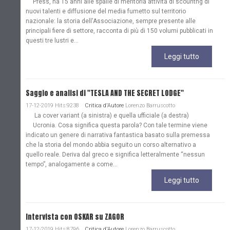
Press, ha 15 anni alle spalle di meritoria attività di scountng di
nuovi talenti e diffusione del media fumetto sul territorio
nazionale: la storia dell'Associazione, sempre presente alle
principali fiere di settore, racconta di più di 150 volumi pubblicati in
questi tre lustri e...
Leggi tutto
Saggio e analisi di "TESLA AND THE SECRET LODGE"
17-12-2019 Hits:9238
Critica d'Autore
Lorenzo Barruscotto
La cover variant (a sinistra) e quella ufficiale (a destra)
Ucronia. Cosa significa questa parola? Con tale termine viene
indicato un genere di narrativa fantastica basato sulla premessa
che la storia del mondo abbia seguito un corso alternativo a
quello reale. Deriva dal greco e significa letteralmente “nessun
tempo”, analogamente a come...
Leggi tutto
Intervista con OSKAR su ZAGOR
17-12-2019 Hits:8796
Critica d'Autore
Lorenzo Barruscotto