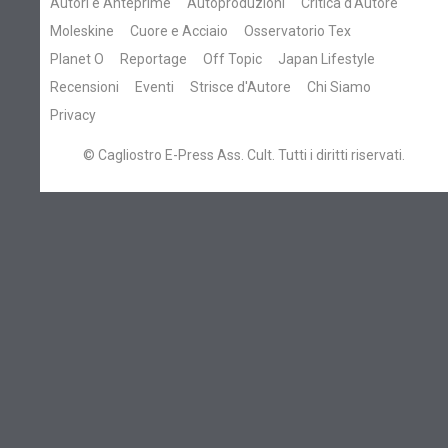
Autori e Anteprime
Autoproduzioni
Critica d'Autore
Moleskine
Cuore e Acciaio
Osservatorio Tex
Planet O
Reportage
Off Topic
Japan Lifestyle
Recensioni
Eventi
Strisce d'Autore
Chi Siamo
Privacy
© Cagliostro E-Press Ass. Cult. Tutti i diritti riservati.