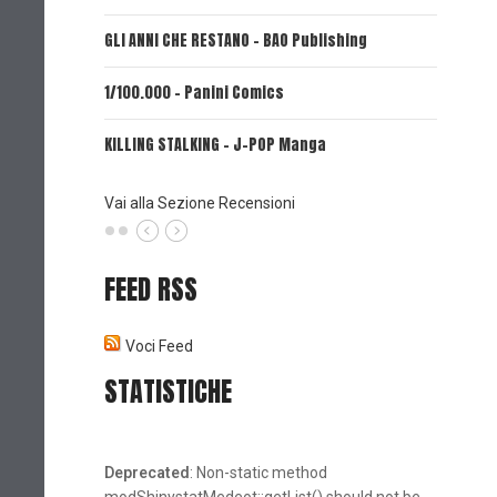
GLI ANNI CHE RESTANO - BAO Publishing
FIRE PUN
1/100.000 - Panini Comics
MY CAPR
KILLING STALKING - J-POP Manga
PSYCO-P
(Planet
Vai alla Sezione Recensioni
FEED RSS
Voci Feed
STATISTICHE
Deprecated
: Non-static method