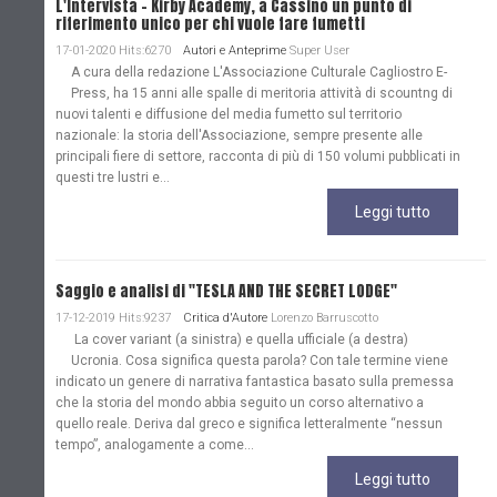
L'Intervista - Kirby Academy, a Cassino un punto di
riferimento unico per chi vuole fare fumetti
17-01-2020 Hits:6270
Autori e Anteprime
Super User
A cura della redazione L'Associazione Culturale Cagliostro E-
Press, ha 15 anni alle spalle di meritoria attività di scountng di
nuovi talenti e diffusione del media fumetto sul territorio
nazionale: la storia dell'Associazione, sempre presente alle
principali fiere di settore, racconta di più di 150 volumi pubblicati in
questi tre lustri e...
Leggi tutto
Saggio e analisi di "TESLA AND THE SECRET LODGE"
17-12-2019 Hits:9237
Critica d'Autore
Lorenzo Barruscotto
La cover variant (a sinistra) e quella ufficiale (a destra)
Ucronia. Cosa significa questa parola? Con tale termine viene
indicato un genere di narrativa fantastica basato sulla premessa
che la storia del mondo abbia seguito un corso alternativo a
quello reale. Deriva dal greco e significa letteralmente “nessun
tempo”, analogamente a come...
Leggi tutto