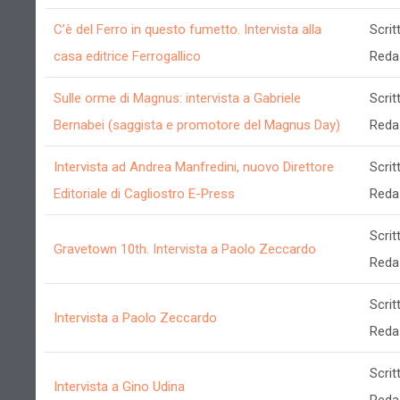
C’è del Ferro in questo fumetto. Intervista alla
Scrit
casa editrice Ferrogallico
Reda
Sulle orme di Magnus: intervista a Gabriele
Scrit
Bernabei (saggista e promotore del Magnus Day)
Reda
Intervista ad Andrea Manfredini, nuovo Direttore
Scrit
Editoriale di Cagliostro E-Press
Reda
Scrit
Gravetown 10th. Intervista a Paolo Zeccardo
Reda
Scrit
Intervista a Paolo Zeccardo
Reda
Scrit
Intervista a Gino Udina