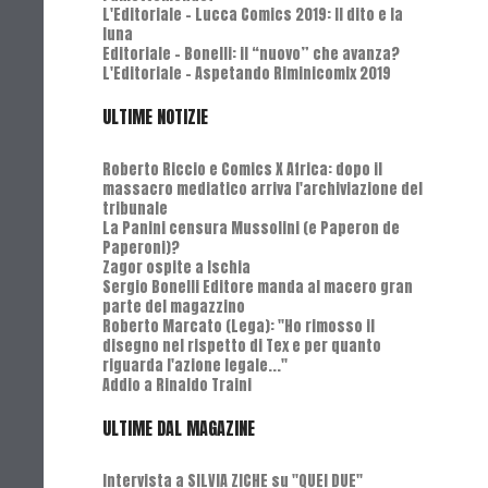
L'Editoriale - Lucca Comics 2019: Il dito e la
luna
Editoriale - Bonelli: il “nuovo” che avanza?
L'Editoriale - Aspetando Riminicomix 2019
ULTIME NOTIZIE
Roberto Riccio e Comics X Africa: dopo il
massacro mediatico arriva l'archiviazione del
tribunale
La Panini censura Mussolini (e Paperon de
Paperoni)?
Zagor ospite a Ischia
Sergio Bonelli Editore manda al macero gran
parte del magazzino
Roberto Marcato (Lega): "Ho rimosso il
disegno nel rispetto di Tex e per quanto
riguarda l'azione legale..."
Addio a Rinaldo Traini
ULTIME DAL MAGAZINE
Intervista a SILVIA ZICHE su "QUEI DUE"