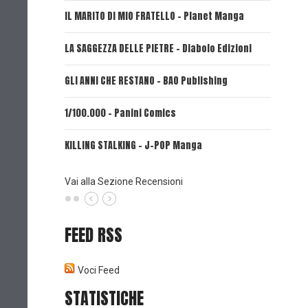
IL MARITO DI MIO FRATELLO - Planet Manga
SerVamp
LA SAGGEZZA DELLE PIETRE - Diabolo Edizioni
REVERIE 
GLI ANNI CHE RESTANO - BAO Publishing
FIRE PUN
1/100.000 - Panini Comics
MY CAPR
KILLING STALKING - J-POP Manga
PSYCO-P
(Planet
Vai alla Sezione Recensioni
FEED RSS
Voci Feed
STATISTICHE