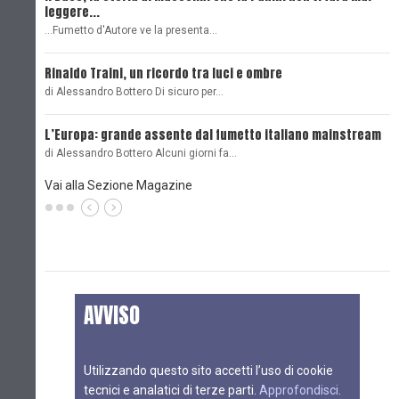
leggere...
L
...Fumetto d'Autore ve la presenta…
L
Rinaldo Traini, un ricordo tra luci e ombre
L
di Alessandro Bottero Di sicuro per…
O
L’Europa: grande assente dal fumetto italiano mainstream
B
di Alessandro Bottero Alcuni giorni fa…
D
Vai alla Sezione Magazine
AVVISO
Utilizzando questo sito accetti l’uso di cookie
tecnici e analatici di terze parti.
Approfondisci
.