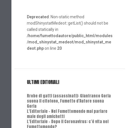
Deprecated
: Non-static method
modShinystatMedeot::getList() should not be
called statically in
/home/fumettodautore/public_html/modules
/mod_shinystat_medeot/mod_shinystat_me
deot.php
on line
20
ULTIMI EDITORIALI
Rrobe di gatti (assassinati): Gianfranco Goria
suona il citofono, Fumetto d'Autore suona
Goria
L'Editoriale - Nel Fumettomondo mai parlare
male degli amichetti
L'Editoriale - Dopo il Coronavirus: c’è vita nel
Fumettomondo?