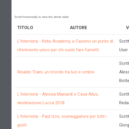
TITOLO
AUTORE
V
L'Intervista - Kirby Academy, a Cassino un punto di
Scrit
riferimento unico per chi vuole fare fumetti
User
Scrit
Rinaldo Traini, un ricordo tra luci e ombre
Ales
Bott
L'Intervista - Alessia Mainardi e Casa Ailus,
Scrit
destinazione Lucca 2018
Reda
L'Intervista - Paul Izzo, sceneggiatore per tutti i
Scrit
gusti
Giorg