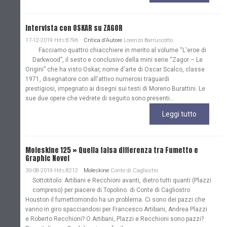
Intervista con OSKAR su ZAGOR
17-12-2019 Hits:8796
Critica d'Autore
Lorenzo Barruscotto
Facciamo quattro chiacchiere in merito al volume “L'eroe di
Darkwood”, il sesto e conclusivo della mini serie “Zagor – Le
Origini” che ha visto Oskar, nome d'arte di Oscar Scalco, classe
1971, disegnatore con all'attivo numerosi traguardi
prestigiosi, impegnato ai disegni sui testi di Moreno Burattini. Le
sue due opere che vedrete di seguito sono presenti...
Leggi tutto
Moleskine 125 » Quella falsa differenza tra Fumetto e
Graphic Novel
30-08-2019 Hits:8212
Moleskine
Conte di Cagliostro
Sottotitolo: Artibani e Recchioni avanti, dietro tutti quanti (Plazzi
compreso) per piacere di Topolino. di Conte di Cagliostro
Houston il fumettomondo ha un problema. Ci sono dei pazzi che
vanno in giro spacciandosi per Francesco Artibani, Andrea Plazzi
e Roberto Recchioni? O Artibani, Plazzi e Recchioni sono pazzi?