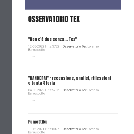
OSSERVATORIO TEX
"Non c'è due senza... Tex"
12-05-2022 Hits:3782
Osservatorio Tex
Lorenzo
Barruscotto
...
"BANDERA!" : recensione, analisi, riflessioni
e tanta Storia
04-03-2022 Hits:5906
Osservatorio Tex
Lorenzo
Barruscotto
...
Fumettiku
11-12-2021 Hits:6026
Osservatorio Tex
Lorenzo
Barruscotto