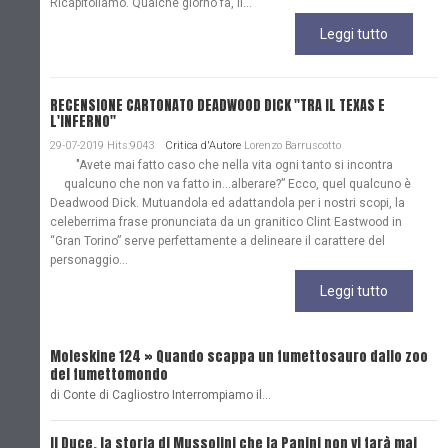
Ricapitoliamo. Qualche giorno fa, il...
Leggi tutto
RECENSIONE CARTONATO DEADWOOD DICK "TRA IL TEXAS E
L'INFERNO"
29-07-2019 Hits:9043
Critica d'Autore
Lorenzo Barruscotto
"Avete mai fatto caso che nella vita ogni tanto si incontra
qualcuno che non va fatto in…alberare?” Ecco, quel qualcuno è
Deadwood Dick. Mutuandola ed adattandola per i nostri scopi, la
celeberrima frase pronunciata da un granitico Clint Eastwood in
“Gran Torino” serve perfettamente a delineare il carattere del
personaggio...
Leggi tutto
Moleskine 124 » Quando scappa un fumettosauro dallo zoo
C
del fumettomondo
P
di Conte di Cagliostro Interrompiamo il…
D
Il Duce, la storia di Mussolini che la Panini non vi farà mai
L