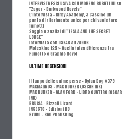
INTERVISTA ESCLUSIVA CON MORENO BURATTINI su
"Zagor - Darkwood Novels"
L'Intervista - Kirby Academy, a Cassino un
punto di riferimento unico per chi vuole fare
fumetti
Saggio e analisi di "TESLA AND THE SECRET
LODGE"
Intervista con OSKAR su ZAGOR
Moleskine 125 » Quella falsa differenza tra
Fumetto e Graphic Novel
ULTIME RECENSIONI
Il tango delle anime perse - Dylan Dog #379
MAXMAGNUS – MAX BUNKER (OSCAR INK)
MAX BUNKER – ALAN FORD – LIBRO QUATTRO (OSCAR
INK)
BRUCIA - Rizzoli Lizard
INSECTO - Edizioni BD
RYUKO - BAO Publishing