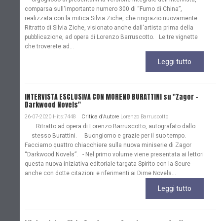
comparsa sull'importante numero 300 di “Fumo di China”,
realizzata con la mitica Silvia Ziche, che ringrazio nuovamente.
Ritratto di Silvia Ziche, visionato anche dall'artista prima della
pubblicazione, ad opera di Lorenzo Barruscotto. Le tre vignette
che troverete ad...
Leggi tutto
INTERVISTA ESCLUSIVA CON MORENO BURATTINI su "Zagor -
Darkwood Novels"
26-07-2020 Hits:7448
Critica d'Autore
Lorenzo Barruscotto
Ritratto ad opera di Lorenzo Barruscotto, autografato dallo
stesso Burattini. Buongiorno e grazie per il suo tempo.
Facciamo quattro chiacchiere sulla nuova miniserie di Zagor
“Darkwood Novels”. - Nel primo volume viene presentata ai lettori
questa nuova iniziativa editoriale targata Spirito con la Scure
anche con dotte citazioni e riferimenti ai Dime Novels...
Leggi tutto