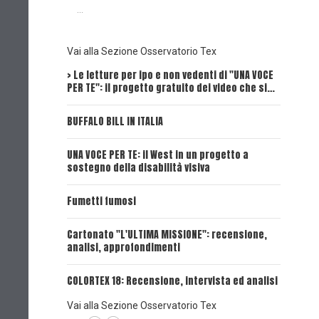
...
Vai alla Sezione Osservatorio Tex
> Le letture per ipo e non vedenti di "UNA VOCE
Intervi
PER TE": il progetto gratuito dei video che si…
Dick, Tex
BUFFALO BILL IN ITALIA
UNA VOCE
UNA VOCE PER TE: il West in un progetto a
UNA VOCE
sostegno della disabilità visiva
UNA VOCE
Fumetti fumosi
UNA VOCE
Cartonato "L'ULTIMA MISSIONE": recensione,
analisi, approfondimenti
UNA VOCE
COLORTEX 18: Recensione, intervista ed analisi
Vai alla Sezione Osservatorio Tex