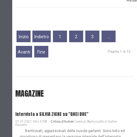
Reda
Inizio
Indietro
1
2
3
…
Avanti
Fine
Pagina 1 di 12
MAGAZINE
Intervista a SILVIA ZICHE su "QUEI DUE"
01-01-2021 Hits:5708
Critica d'Autore
Lorenzo Barruscotto e Dafne
Riccietti
Bentrovati, appassionati delle nuvole parlanti. Sono lieto ed
orgoglioso di presentarvi la versione integrale dell'intervista,