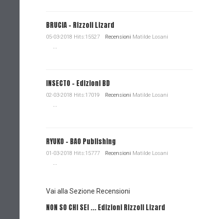
BRUCIA - Rizzoli Lizard
05-03-2018 Hits:15527
Recensioni
Matilde Losani
...
INSECTO - Edizioni BD
02-03-2018 Hits:17019
Recensioni
Matilde Losani
...
RYUKO - BAO Publishing
01-03-2018 Hits:15777
Recensioni
Matilde Losani
...
Vai alla Sezione Recensioni
NON SO CHI SEI ... Edizioni Rizzoli Lizard
L'EROE E