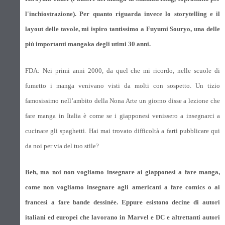
l'inchiostrazione). Per quanto riguarda invece lo storytelling e il
layout delle tavole, mi ispiro tantissimo a Fuyumi Souryo, una delle
più importanti mangaka degli utimi 30 anni.
FDA: Nei primi anni 2000, da quel che mi ricordo, nelle scuole di
fumetto i manga venivano visti da molti con sospetto. Un tizio
famosissimo nell’ambito della Nona Arte un giorno disse a lezione che
fare manga in Italia è come se i giapponesi venissero a insegnarci a
cucinare gli spaghetti. Hai mai trovato difficoltà a farti pubblicare qui
da noi per via del tuo stile?
Beh, ma noi non vogliamo insegnare ai giapponesi a fare manga,
come non vogliamo insegnare agli americani a fare comics o ai
francesi a fare bande dessinée. Eppure esistono decine di autori
italiani ed europei che lavorano in Marvel e DC e altrettanti autori