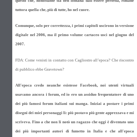
questo che, nonostante sia ben lontana dall'essere perfetta, rimane
tuttora quella che, più di tutte, ho nel cuore.
Comunque, solo per correttezza, i primi capitoli uscirono in versione
digitale nel 2006, ma il primo volume cartaceo uscì nel giugno del
2007.
FDA: Come venisti in contatto con Cagliostro all’epoca? Che riscontro
di pubblico ebbe Gravetown?
All'epoca credo neanche esistesse Facebook, noi utenti virtuali
usavamo ancora i forum, ed io ero un assiduo frequentatore di uno
dei più famosi forum italiani sui manga. Iniziai a postare i primi
disegni dei miei personaggi lì: più postavo più gente apprezzava e mi
scriveva. Fino a che non li notò un ragazzo che oggi è diventato uno
dei più importanti autori di fumetto in Italia e che all'epoca