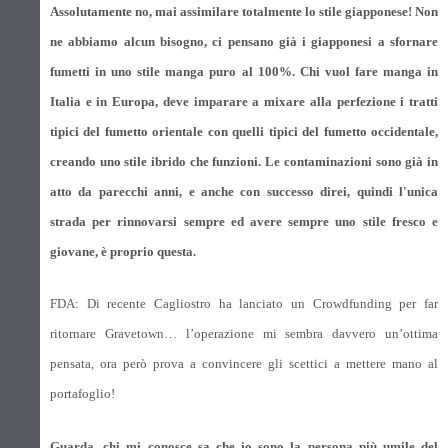
Assolutamente no, mai assimilare totalmente lo stile giapponese! Non
ne abbiamo alcun bisogno, ci pensano già i giapponesi a sfornare
fumetti in uno stile manga puro al 100%. Chi vuol fare manga in
Italia e in Europa, deve imparare a mixare alla perfezione i tratti
tipici del fumetto orientale con quelli tipici del fumetto occidentale,
creando uno stile ibrido che funzioni. Le contaminazioni sono già in
atto da parecchi anni, e anche con successo direi, quindi l'unica
strada per rinnovarsi sempre ed avere sempre uno stile fresco e
giovane, è proprio questa.
FDA: Di recente Cagliostro ha lanciato un Crowdfunding per far
ritornare Gravetown… l’operazione mi sembra davvero un’ottima
pensata, ora però prova a convincere gli scettici a mettere mano al
portafoglio!
Guarda, chi mi conosce sa che io sono la persona più umile del