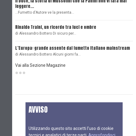
Il Duce, la storia di Mussolini che la Panini non vi farà mai
L
leggere...
L
...Fumetto d'Autore ve la presenta…
L
Rinaldo Traini, un ricordo tra luci e ombre
L
di Alessandro Bottero Di sicuro per…
O
L’Europa: grande assente dal fumetto italiano mainstream
B
di Alessandro Bottero Alcuni giorni fa…
D
Vai alla Sezione Magazine
AVVISO
Utilizzando questo sito accetti l’uso di cookie
tecnici e analatici di terze parti.
Approfondisci
.