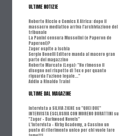
ULTIME NOTIZIE
Roberto Riccio e Comics X Africa: dopo il
massacro mediatico arriva l'archiviazione del
tribunale
La Panini censura Mussolini (e Paperon de
Paperoni)?
Zagor ospite a Ischia
Sergio Bonelli Editore manda al macero gran
parte del magazzino
Roberto Marcato (Lega): "Ho rimosso il
disegno nel rispetto di Tex e per quanto
riguarda l'azione legale..."
Addio a Rinaldo Traini
ULTIME DAL MAGAZINE
Intervista a SILVIA ZICHE su "QUEI DUE"
INTERVISTA ESCLUSIVA CON MORENO BURATTINI su
"Zagor - Darkwood Novels"
L'Intervista - Kirby Academy, a Cassino un
punto di riferimento unico per chi vuole fare
fumetti