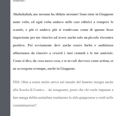
temerari!
Ahahahahah, ma nessuno ha sfidato nessuno! Sono stato in Giappone
tante volte, ed ogni volta andavo nelle case editrici a rompere le
scatole, e più ci andavo più si rendevano conto di quanto fosse
importante per me riuscire ad avere anche solo un piccolo riscontro
positivo. Poi ovviamente devi anche essere furbo e ambizioso
abbastanza da riuscire a crearti i tuoi contatti e le tue amicizie.
Come si dice, da cosa nasce cosa, e se tu vali davvero come artista, se
ne accorgono ovunque, anche in Giappone.
FDA: Oltre a essere molto attivo nel mondo del fumetto insegni anche
alla Scuola di Comics… da insegnante, pensi che chi vuole imparare a
fare manga debba assimilare totalmente lo stile giapponese o credi nelle
contaminazioni?