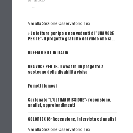
Barruscotto
...
Vai alla Sezione Osservatorio Tex
> Le letture per ipo e non vedenti di "UNA VOCE
Intervi
PER TE": il progetto gratuito dei video che si…
Dick, Tex
BUFFALO BILL IN ITALIA
UNA VOCE
UNA VOCE PER TE: il West in un progetto a
UNA VOCE
sostegno della disabilità visiva
UNA VOCE
Fumetti fumosi
UNA VOCE
Cartonato "L'ULTIMA MISSIONE": recensione,
analisi, approfondimenti
UNA VOCE
COLORTEX 18: Recensione, intervista ed analisi
Vai alla Sezione Osservatorio Tex