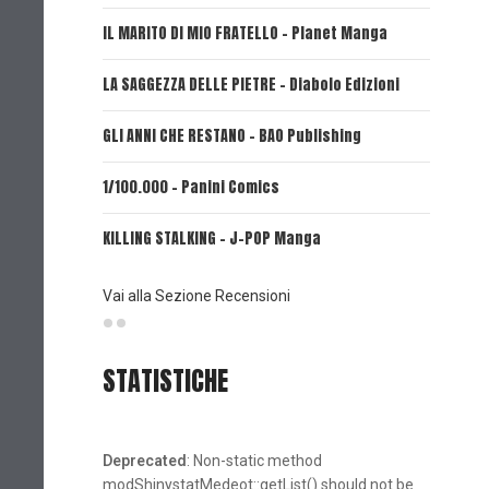
IL MARITO DI MIO FRATELLO - Planet Manga
SerVamp
LA SAGGEZZA DELLE PIETRE - Diabolo Edizioni
REVERIE 
GLI ANNI CHE RESTANO - BAO Publishing
FIRE PUN
1/100.000 - Panini Comics
MY CAPR
KILLING STALKING - J-POP Manga
PSYCO-P
(Planet
Vai alla Sezione Recensioni
STATISTICHE
Deprecated
: Non-static method
modShinystatMedeot::getList() should not be