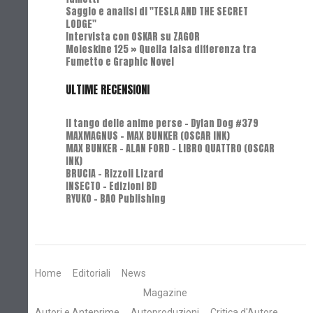
Saggio e analisi di "TESLA AND THE SECRET
LODGE"
Intervista con OSKAR su ZAGOR
Moleskine 125 » Quella falsa differenza tra
Fumetto e Graphic Novel
ULTIME RECENSIONI
Il tango delle anime perse - Dylan Dog #379
MAXMAGNUS – MAX BUNKER (OSCAR INK)
MAX BUNKER – ALAN FORD – LIBRO QUATTRO (OSCAR
INK)
BRUCIA - Rizzoli Lizard
INSECTO - Edizioni BD
RYUKO - BAO Publishing
Home
Editoriali
News
Magazine
Autori e Anteprime
Autoproduzioni
Critica d'Autore