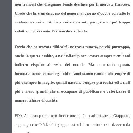
non francesi che disegnano bande dessinée per il mercato francese.
Credo che fare un discorso del genere, al giorno d'oggi e con tutte le
contaminazioni artistiche a cui siamo sottoposti, sia un po' troppo
riduttivo e prevenuto. Per non dire ridicolo.
Ovvio che ho trovato difficoltà, ne trovo tuttora, perchè purtroppo,
anche in questo ambito, a noi italiani piace restare sempre trent'anni
indietro rispetto al resto del mondo. Ma nonostante questo,
fortunatamente le cose negli ultimi anni stanno cambiando sempre di
più e sempre in meglio, quindi nascono sempre più realtà editoriali
più o meno grandi, che si occupano di pubblicare e valorizzare il
manga italiano di qualità.
FDA: A questo punto però dicci come hai fatto ad arrivare in Giappone,
suppongo che “sfidare” i giapponesi nel loro territorio sia davvero da