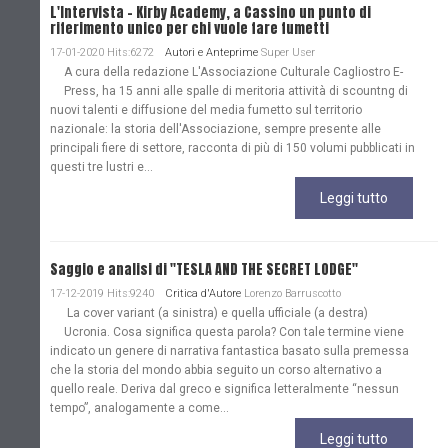
L'Intervista - Kirby Academy, a Cassino un punto di
riferimento unico per chi vuole fare fumetti
17-01-2020 Hits:6272
Autori e Anteprime
Super User
A cura della redazione L'Associazione Culturale Cagliostro E-
Press, ha 15 anni alle spalle di meritoria attività di scountng di
nuovi talenti e diffusione del media fumetto sul territorio
nazionale: la storia dell'Associazione, sempre presente alle
principali fiere di settore, racconta di più di 150 volumi pubblicati in
questi tre lustri e...
Leggi tutto
Saggio e analisi di "TESLA AND THE SECRET LODGE"
17-12-2019 Hits:9240
Critica d'Autore
Lorenzo Barruscotto
La cover variant (a sinistra) e quella ufficiale (a destra)
Ucronia. Cosa significa questa parola? Con tale termine viene
indicato un genere di narrativa fantastica basato sulla premessa
che la storia del mondo abbia seguito un corso alternativo a
quello reale. Deriva dal greco e significa letteralmente “nessun
tempo”, analogamente a come...
Leggi tutto