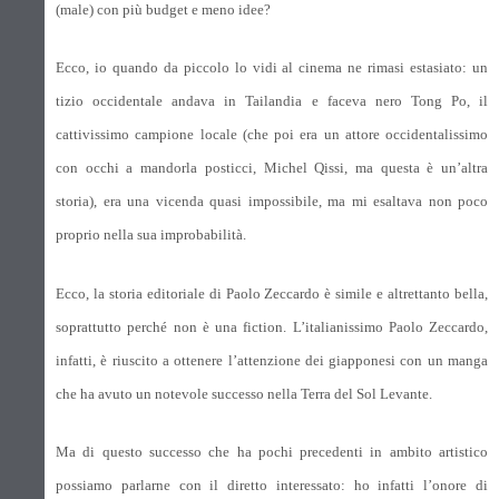
(male) con più budget e meno idee?
Ecco, io quando da piccolo lo vidi al cinema ne rimasi estasiato: un
tizio occidentale andava in Tailandia e faceva nero Tong Po, il
cattivissimo campione locale (che poi era un attore occidentalissimo
con occhi a mandorla posticci, Michel Qissi, ma questa è un’altra
storia), era una vicenda quasi impossibile, ma mi esaltava non poco
proprio nella sua improbabilità.
Ecco, la storia editoriale di Paolo Zeccardo è simile e altrettanto bella,
soprattutto perché non è una fiction. L’italianissimo Paolo Zeccardo,
infatti, è riuscito a ottenere l’attenzione dei giapponesi con un manga
che ha avuto un notevole successo nella Terra del Sol Levante.
Ma di questo successo che ha pochi precedenti in ambito artistico
possiamo parlarne con il diretto interessato: ho infatti l’onore di