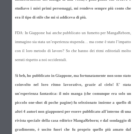
studiavo i miei primi personaggi, mi rendevo sempre più conto che
era il tipo di stile che mi si addiceva di più.
FDA: In Giappone hai anche pubblicato un fumetto per MangaReborn,
immagino sia stata un’esperienza stupenda… ma come è stato l’impatto
con il loro metodo di lavoro? So che hanno dei ritmi editoriali molto
serrati rispetto a noi occidentali.
Sì beh, ho pubblicato in Giappone, ma fortunatamente non sono stato
coinvolto nel loro ritmo lavorativo, grazie al cielo! E' stata
un'esperienza fantastica: il mio manga (che comunque era solo un
piccolo one-shot di poche pagine) fu selezionato insieme a quello di
altri 4 autori non giapponesi per essere pubblicato all'interno di una
rivista speciale della casa editrice MangaReborn; e dal sondaggio di
gradimento, è uscito fuori che fu proprio quello più amato dal