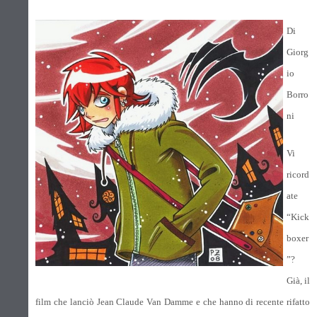
Di
Giorg
io
Borro
ni
Vi
ricord
ate
“Kick
boxer
”?
Già, il
film che lanciò Jean Claude Van Damme e che hanno di recente rifatto