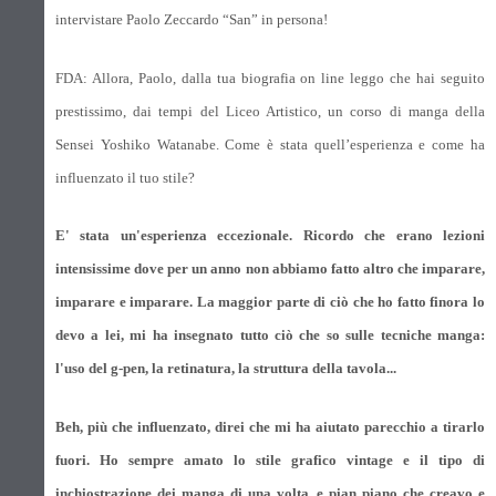
intervistare Paolo Zeccardo “San” in persona!
FDA: Allora, Paolo, dalla tua biografia on line leggo che hai seguito
prestissimo, dai tempi del Liceo Artistico, un corso di manga della
Sensei Yoshiko Watanabe. Come è stata quell’esperienza e come ha
influenzato il tuo stile?
E' stata un'esperienza eccezionale. Ricordo che erano lezioni
intensissime dove per un anno non abbiamo fatto altro che imparare,
imparare e imparare. La maggior parte di ciò che ho fatto finora lo
devo a lei, mi ha insegnato tutto ciò che so sulle tecniche manga:
l'uso del g-pen, la retinatura, la struttura della tavola...
Beh, più che influenzato, direi che mi ha aiutato parecchio a tirarlo
fuori. Ho sempre amato lo stile grafico vintage e il tipo di
inchiostrazione dei manga di una volta, e pian piano che creavo e