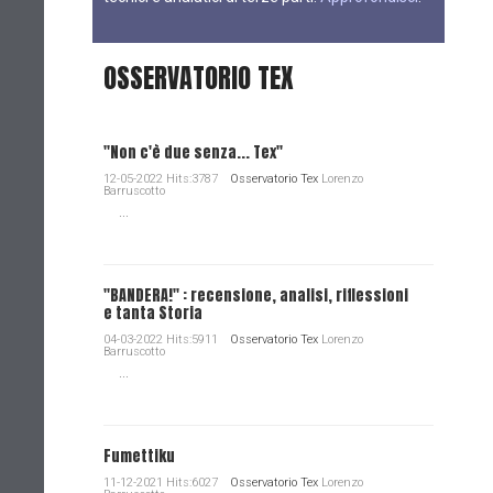
OSSERVATORIO TEX
"Non c'è due senza... Tex"
12-05-2022 Hits:3787
Osservatorio Tex
Lorenzo
Barruscotto
...
"BANDERA!" : recensione, analisi, riflessioni
e tanta Storia
04-03-2022 Hits:5911
Osservatorio Tex
Lorenzo
Barruscotto
...
Fumettiku
11-12-2021 Hits:6027
Osservatorio Tex
Lorenzo