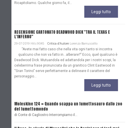
Ricapitoliamo. Qualche giorno fa, il...
Leggi tutto
RECENSIONE CARTONATO DEADWOOD DICK "TRA IL TEXAS E
L'INFERNO"
29-07-2019 Hits:9045
Critica d'Autore
Lorenzo Barruscotto
"Avete mai fatto caso che nella vita ogni tanto si incontra
qualcuno che non va fatto in…alberare?” Ecco, quel qualcuno è
Deadwood Dick. Mutuandola ed adattandola per i nostri scopi, la
celeberrima frase pronunciata da un granitico Clint Eastwood in
“Gran Torino” serve perfettamente a delineare il carattere del
personaggio...
Leggi tutto
Moleskine 124 » Quando scappa un fumettosauro dallo zoo
C
del fumettomondo
P
di Conte di Cagliostro Interrompiamo il…
D