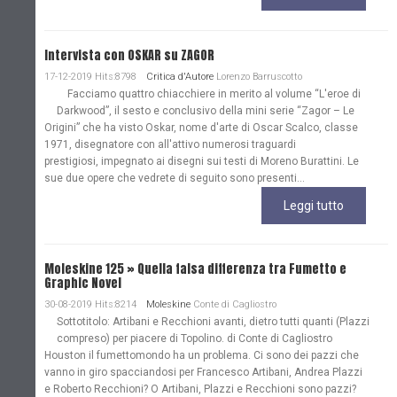
Intervista con OSKAR su ZAGOR
17-12-2019 Hits:8798
Critica d'Autore
Lorenzo Barruscotto
Facciamo quattro chiacchiere in merito al volume “L'eroe di
Darkwood”, il sesto e conclusivo della mini serie “Zagor – Le
Origini” che ha visto Oskar, nome d'arte di Oscar Scalco, classe
1971, disegnatore con all'attivo numerosi traguardi
prestigiosi, impegnato ai disegni sui testi di Moreno Burattini. Le
sue due opere che vedrete di seguito sono presenti...
Leggi tutto
Moleskine 125 » Quella falsa differenza tra Fumetto e
Graphic Novel
30-08-2019 Hits:8214
Moleskine
Conte di Cagliostro
Sottotitolo: Artibani e Recchioni avanti, dietro tutti quanti (Plazzi
compreso) per piacere di Topolino. di Conte di Cagliostro
Houston il fumettomondo ha un problema. Ci sono dei pazzi che
vanno in giro spacciandosi per Francesco Artibani, Andrea Plazzi
e Roberto Recchioni? O Artibani, Plazzi e Recchioni sono pazzi?