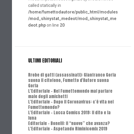
called statically in
/home/fumettodautore/public_html/modules
/mod_shinystat_medeot/mod_shinystat_me
deot.php
on line
20
ULTIMI EDITORIALI
Rrobe di gatti (assassinati): Gianfranco Goria
suona il citofono, Fumetto d'Autore suona
Goria
L'Editoriale - Nel Fumettomondo mai parlare
male degli amichetti
L'Editoriale - Dopo il Coronavirus: c’è vita nel
Fumettomondo?
L'Editoriale - Lucca Comics 2019: Il dito e la
luna
Editoriale - Bonelli: il “nuovo” che avanza?
L'Editoriale - Aspetando Riminicomix 2019