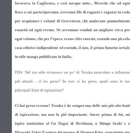
lavorava in Cagliostro, e così nacque tutto... Ricordo che ad ogni
fiera a cui partecipavamo, avevamo file di ragazzi e ragazze in coda
per acquistare i volumi di Gravetown, che andavano puntualmente
esauriti ad ogni evento. Ne avremmo venduti un migliaio circa per
ogni volume, che per l'epoca erano cifre enormi, essendo una piccola
casa editrice indipendente ed essendo, il mio, il primo fumetto seriale
in stile manga pubblicato in Italia.
FDA: Nel tuo stile riconosco un po’ di Tezuka mescolato a influenze
più attuali… ci ho preso? Se non ci ho preso, quali sono le tue
principali fonti di ispirazione?
Ci hai preso eccome! Tezuka è da sempre una delle mie più alte fonti
di ispirazione, ma non la più importante. Ancor prima di lui, mi
ispiro tantissimo al Go Nagai di Devilman, a Shingo Araki e a
Hiroyuki Takei (l'autore del manga di Shaman King, soprattutto per