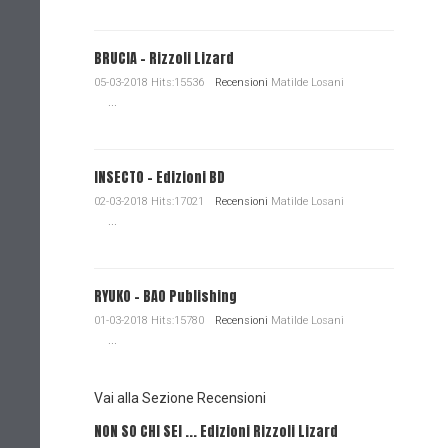
BRUCIA - Rizzoli Lizard
05-03-2018 Hits:15536
Recensioni
Matilde Losani
...
INSECTO - Edizioni BD
02-03-2018 Hits:17021
Recensioni
Matilde Losani
...
RYUKO - BAO Publishing
01-03-2018 Hits:15780
Recensioni
Matilde Losani
...
Vai alla Sezione Recensioni
NON SO CHI SEI ... Edizioni Rizzoli Lizard
L'EROE E