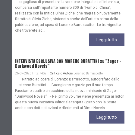
orgoglioso di presentarvi la versione integrale dell'intervista,
comparsa sull'importante numero 300 di “Fumo di China”,
realizzata con la mitica Silvia Ziche, che ringrazio nuovamente.
Ritratto di Silvia Ziche, visionato anche dall'artista prima della
pubblicazione, ad opera di Lorenzo Barruscotto. Le tre vignette
che troverete ad...
Leggi tutto
INTERVISTA ESCLUSIVA CON MORENO BURATTINI su "Zagor -
Darkwood Novels"
26-07-2020 Hits:7452
Critica d'Autore
Lorenzo Barruscotto
Ritratto ad opera di Lorenzo Barruscotto, autografato dallo
stesso Burattini. Buongiorno e grazie per il suo tempo.
Facciamo quattro chiacchiere sulla nuova miniserie di Zagor
“Darkwood Novels”. - Nel primo volume viene presentata ai lettori
questa nuova iniziativa editoriale targata Spirito con la Scure
anche con dotte citazioni e riferimenti ai Dime Novels...
Leggi tutto