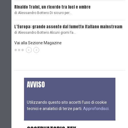
Rinaldo Traini, un ricordo tra luci e ombre
L
di Alessandro Bottero Di sicuro per…
O
L’Europa: grande assente dal fumetto italiano mainstream
B
di Alessandro Bottero Alcuni giorni fa…
D
Vai alla Sezione Magazine
AVVISO
Utilizzando questo sito accetti l’uso di cookie
tecnici e analatici di terze parti.
Approfondisci
.