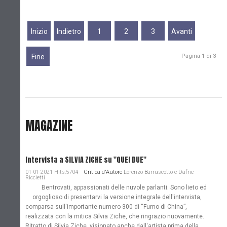
Inizio
Indietro
1
2
3
Avanti
Fine
Pagina 1 di 3
MAGAZINE
Intervista a SILVIA ZICHE su "QUEI DUE"
01-01-2021 Hits:5704
Critica d'Autore
Lorenzo Barruscotto e Dafne
Riccietti
Bentrovati, appassionati delle nuvole parlanti. Sono lieto ed
orgoglioso di presentarvi la versione integrale dell'intervista,
comparsa sull'importante numero 300 di “Fumo di China”,
realizzata con la mitica Silvia Ziche, che ringrazio nuovamente.
Ritratto di Silvia Ziche, visionato anche dall'artista prima della