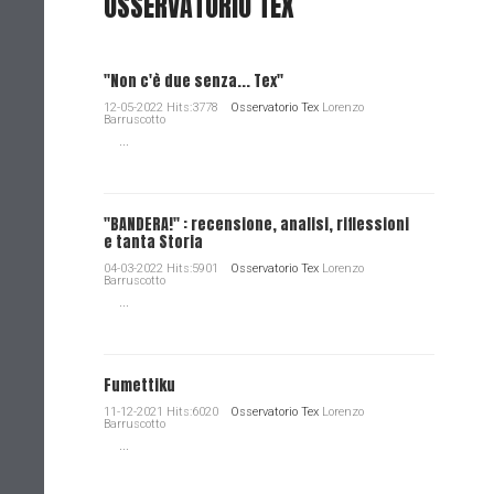
OSSERVATORIO TEX
"Non c'è due senza... Tex"
12-05-2022 Hits:3778
Osservatorio Tex
Lorenzo
Barruscotto
...
"BANDERA!" : recensione, analisi, riflessioni
e tanta Storia
04-03-2022 Hits:5901
Osservatorio Tex
Lorenzo
Barruscotto
...
Fumettiku
11-12-2021 Hits:6020
Osservatorio Tex
Lorenzo
Barruscotto
...