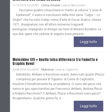
17-12-2019 Hits:8795
Critica d'Autore
Lorenzo Barruscotto
Facciamo quattro chiacchiere in merito al volume “L'eroe di
Darkwood”, il sesto e conclusivo della mini serie “Zagor – Le
Origini” che ha visto Oskar, nome d'arte di Oscar Scalco, classe
1971, disegnatore con all'attivo numerosi traguardi
prestigiosi, impegnato ai disegni sui testi di Moreno Burattini. Le
sue due opere che vedrete di seguito sono presenti...
Leggi tutto
Moleskine 125 » Quella falsa differenza tra Fumetto e
Graphic Novel
30-08-2019 Hits:8203
Moleskine
Conte di Cagliostro
Sottotitolo: Artibani e Recchioni avanti, dietro tutti quanti (Plazzi
compreso) per piacere di Topolino. di Conte di Cagliostro
Houston il fumettomondo ha un problema. Ci sono dei pazzi che
vanno in giro spacciandosi per Francesco Artibani, Andrea Plazzi
e Roberto Recchioni? O Artibani, Plazzi e Recchioni sono pazzi?
Ricapitoliamo. Qualche giorno fa, il...
Leggi tutto