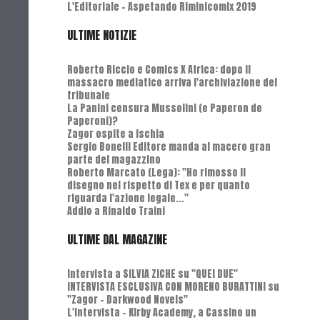
L'Editoriale - Aspetando Riminicomix 2019
ULTIME NOTIZIE
Roberto Riccio e Comics X Africa: dopo il
massacro mediatico arriva l'archiviazione del
tribunale
La Panini censura Mussolini (e Paperon de
Paperoni)?
Zagor ospite a Ischia
Sergio Bonelli Editore manda al macero gran
parte del magazzino
Roberto Marcato (Lega): "Ho rimosso il
disegno nel rispetto di Tex e per quanto
riguarda l'azione legale..."
Addio a Rinaldo Traini
ULTIME DAL MAGAZINE
Intervista a SILVIA ZICHE su "QUEI DUE"
INTERVISTA ESCLUSIVA CON MORENO BURATTINI su
"Zagor - Darkwood Novels"
L'Intervista - Kirby Academy, a Cassino un