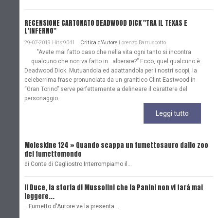
RECENSIONE CARTONATO DEADWOOD DICK "TRA IL TEXAS E
L'INFERNO"
29-07-2019 Hits:9041
Critica d'Autore
Lorenzo Barruscotto
"Avete mai fatto caso che nella vita ogni tanto si incontra
qualcuno che non va fatto in…alberare?” Ecco, quel qualcuno è
Deadwood Dick. Mutuandola ed adattandola per i nostri scopi, la
celeberrima frase pronunciata da un granitico Clint Eastwood in
“Gran Torino” serve perfettamente a delineare il carattere del
personaggio...
Leggi tutto
Moleskine 124 » Quando scappa un fumettosauro dallo zoo
C
del fumettomondo
P
di Conte di Cagliostro Interrompiamo il…
D
Il Duce, la storia di Mussolini che la Panini non vi farà mai
L
leggere...
L
...Fumetto d'Autore ve la presenta…
L