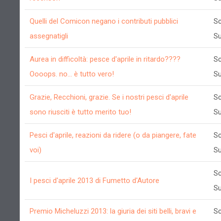
Quelli del Comicon negano i contributi pubblici
Sc
assegnatigli
Su
Aurea in difficoltà: pesce d'aprile in ritardo????
Sc
Oooops. no... è tutto vero!
Su
Grazie, Recchioni, grazie. Se i nostri pesci d'aprile
Sc
sono riusciti è tutto merito tuo!
Su
Pesci d'aprile, reazioni da ridere (o da piangere, fate
Sc
voi)
Su
Sc
I pesci d'aprile 2013 di Fumetto d'Autore
Su
Premio Micheluzzi 2013: la giuria dei siti belli, bravi e
Sc