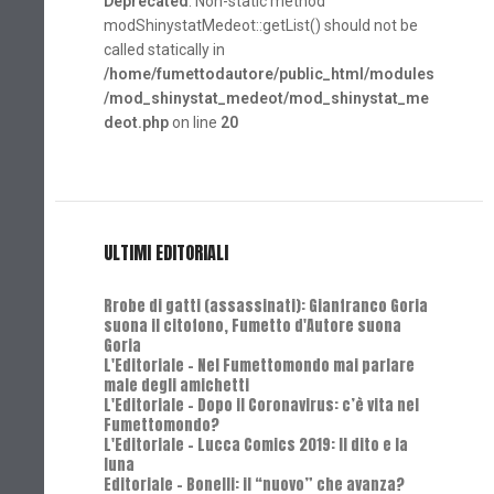
Deprecated
: Non-static method
modShinystatMedeot::getList() should not be
called statically in
/home/fumettodautore/public_html/modules
/mod_shinystat_medeot/mod_shinystat_me
deot.php
on line
20
ULTIMI EDITORIALI
Rrobe di gatti (assassinati): Gianfranco Goria
suona il citofono, Fumetto d'Autore suona
Goria
L'Editoriale - Nel Fumettomondo mai parlare
male degli amichetti
L'Editoriale - Dopo il Coronavirus: c’è vita nel
Fumettomondo?
L'Editoriale - Lucca Comics 2019: Il dito e la
luna
Editoriale - Bonelli: il “nuovo” che avanza?