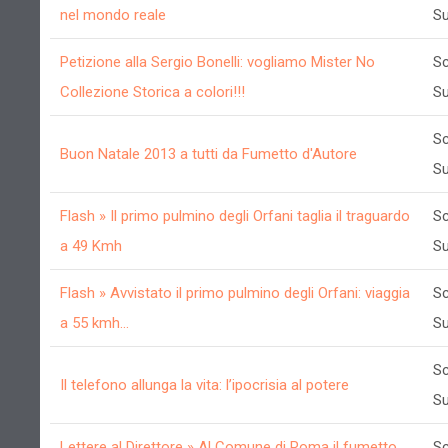
nel mondo reale
Su
Petizione alla Sergio Bonelli: vogliamo Mister No
Sc
Collezione Storica a colori!!!
Su
Sc
Buon Natale 2013 a tutti da Fumetto d'Autore
Su
Flash » Il primo pulmino degli Orfani taglia il traguardo
Sc
a 49 Kmh
Su
Flash » Avvistato il primo pulmino degli Orfani: viaggia
Sc
a 55 kmh...
Su
Sc
Il telefono allunga la vita: l’ipocrisia al potere
Su
Lettere al Direttore » Al Comune di Roma il fumetto
Sc