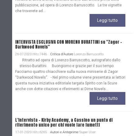
pubblicazione, ad opera di Lorenzo Barruscotto. Le tre vignette
che troverete ad...
Leggi tutto
INTERVISTA ESCLUSIVA CON MORENO BURATTINI su "Zagor -
Darkwood Novels"
26-07-2020 Hits:7446
Critica d'Autore
Lorenzo Barruscotto
Ritratto ad opera di Lorenzo Barruscotto, autografato dallo
stesso Burattini. Buongiorno e grazie per il suo tempo.
Facciamo quattro chiacchiere sulla nuova miniserie di Zagor
“Darkwood Novels”. - Nel primo volume viene presentata ai lettori
questa nuova iniziativa editoriale targata Spirito con la Scure
anche con dotte citazioni e riferimenti ai Dime Novels...
Leggi tutto
L'Intervista - Kirby Academy, a Cassino un punto di
riferimento unico per chi vuole fare fumetti
17-01-2020 Hits:6265
Autori e Anteprime
Super User