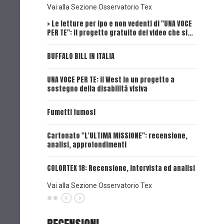
Vai alla Sezione Osservatorio Tex
> Le letture per ipo e non vedenti di "UNA VOCE
Intervi
PER TE": il progetto gratuito dei video che si…
Dick, Tex
BUFFALO BILL IN ITALIA
UNA VOCE
UNA VOCE PER TE: il West in un progetto a
UNA VOCE
sostegno della disabilità visiva
UNA VOCE
Fumetti fumosi
UNA VOCE
Cartonato "L'ULTIMA MISSIONE": recensione,
analisi, approfondimenti
UNA VOCE
COLORTEX 18: Recensione, intervista ed analisi
Vai alla Sezione Osservatorio Tex