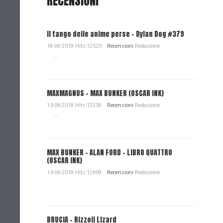
RECENSIONI
Il tango delle anime perse - Dylan Dog #379
18-06-2018 Hits:12520
Recensioni
Redazione
...
MAXMAGNUS – MAX BUNKER (OSCAR INK)
13-06-2018 Hits:12239
Recensioni
Redazione
...
MAX BUNKER – ALAN FORD – LIBRO QUATTRO
(OSCAR INK)
13-06-2018 Hits:12609
Recensioni
Redazione
...
BRUCIA - Rizzoli Lizard