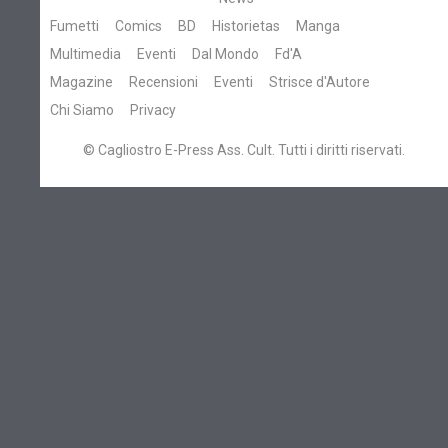
Fumetti
Comics
BD
Historietas
Manga
Multimedia
Eventi
Dal Mondo
Fd'A
Magazine
Recensioni
Eventi
Strisce d'Autore
Chi Siamo
Privacy
© Cagliostro E-Press Ass. Cult. Tutti i diritti riservati.