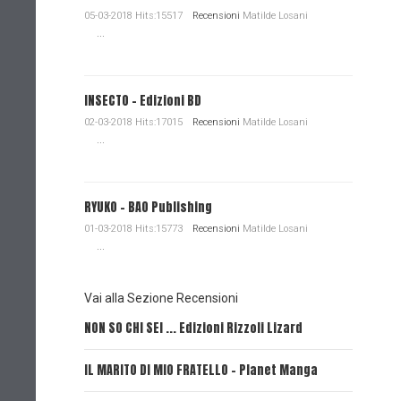
05-03-2018 Hits:15517
Recensioni
Matilde Losani
...
INSECTO - Edizioni BD
02-03-2018 Hits:17015
Recensioni
Matilde Losani
...
RYUKO - BAO Publishing
01-03-2018 Hits:15773
Recensioni
Matilde Losani
...
Vai alla Sezione Recensioni
NON SO CHI SEI ... Edizioni Rizzoli Lizard
L'EROE E
IL MARITO DI MIO FRATELLO - Planet Manga
SerVamp