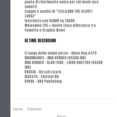
punto di riferimento unico per chi vuole fare
fumetti
Saggio e analisi di "TESLA AND THE SECRET
LODGE"
Intervista con OSKAR su ZAGOR
Moleskine 125 » Quella falsa differenza tra
Fumetto e Graphic Novel
ULTIME RECENSIONI
Il tango delle anime perse - Dylan Dog #379
MAXMAGNUS – MAX BUNKER (OSCAR INK)
MAX BUNKER – ALAN FORD – LIBRO QUATTRO (OSCAR
INK)
BRUCIA - Rizzoli Lizard
INSECTO - Edizioni BD
RYUKO - BAO Publishing
Home
Editoriali
News