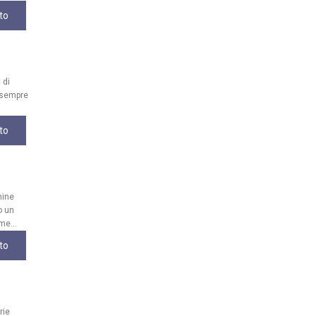
to
 di
, sempre
to
mine
o un
me...
to
rie