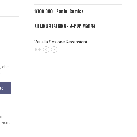
1/100.000 - Panini Comics
MY CAPR
KILLING STALKING - J-POP Manga
PSYCO-P
(Planet
Vai alla Sezione Recensioni
e, che
di
to
uo
 viene