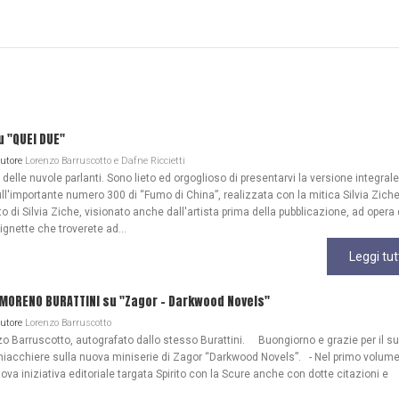
u "QUEI DUE"
Autore
Lorenzo Barruscotto e Dafne Riccietti
lle nuvole parlanti. Sono lieto ed orgoglioso di presentarvi la versione integrale
ull'importante numero 300 di “Fumo di China”, realizzata con la mitica Silvia Zich
 di Silvia Ziche, visionato anche dall'artista prima della pubblicazione, ad opera 
gnette che troverete ad...
Leggi tut
 MORENO BURATTINI su "Zagor - Darkwood Novels"
Autore
Lorenzo Barruscotto
o Barruscotto, autografato dallo stesso Burattini. Buongiorno e grazie per il s
iacchiere sulla nuova miniserie di Zagor “Darkwood Novels”. - Nel primo volume
ova iniziativa editoriale targata Spirito con la Scure anche con dotte citazioni e