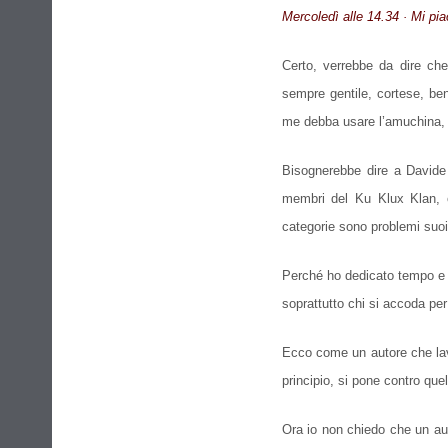
Mercoledì alle 14.34 · Mi pia
Certo, verrebbe da dire c
sempre gentile, cortese, be
me debba usare l’amuchina, o
Bisognerebbe dire a Davide O
membri del Ku Klux Klan, o
categorie sono problemi suoi
Perché ho dedicato tempo e s
soprattutto chi si accoda per
Ecco come un autore che lavo
principio, si pone contro quel
Ora io non chiedo che un aut