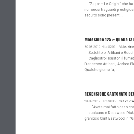
“Zagor – Le Origini” che ha
numerosi traguardi prestigiosi
seguito sono presenti...
Moleskine 125 » Quella fa
30-08-2019 Hits:8202
Moleskine
Sottotitolo: Artibani e Recch
Cagliostro Houston il fume
Francesco Artibani, Andrea Pl
Qualche giorno fa, il...
RECENSIONE CARTONATO DEAD
29-07-2019 Hits:9035
Critica d'
"Avete mai fatto caso che n
qualcuno è Deadwood Dick. 
granitico Clint Eastwood in “G