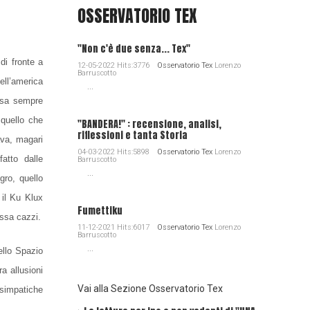
OSSERVATORIO TEX
"Non c'è due senza... Tex"
di fronte a
12-05-2022 Hits:3776
Osservatorio Tex
Lorenzo
Barruscotto
ell’america
...
 sa sempre
 quello che
"BANDERA!" : recensione, analisi,
riflessioni e tanta Storia
cava, magari
04-03-2022 Hits:5898
Osservatorio Tex
Lorenzo
atto dalle
Barruscotto
...
gro, quello
 il Ku Klux
Fumettiku
assa cazzi.
11-12-2021 Hits:6017
Osservatorio Tex
Lorenzo
Barruscotto
...
ello Spazio
a allusioni
Vai alla Sezione Osservatorio Tex
 simpatiche