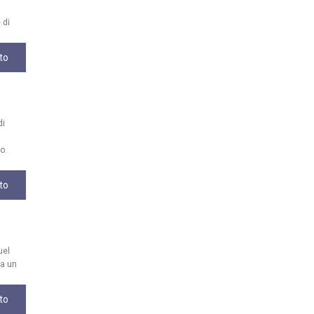
 di
to
di
o.
to
uel
da un
to