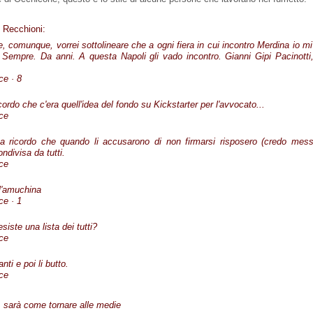
 Recchioni:
 comunque, vorrei sottolineare che a ogni fiera in cui incontro Merdina io mi
 Sempre. Da anni. A questa Napoli gli vado incontro. Gianni Gipi Pacinotti,
ce · 8
rdo che c'era quell'idea del fondo su Kickstarter per l'avvocato...
ace
a ricordo che quando li accusarono di non firmarsi risposero (credo messi
ndivisa da tutti.
ace
 l'amuchina
ce · 1
iste una lista dei tutti?
ace
ti e poi li butto.
ace
 sarà come tornare alle medie