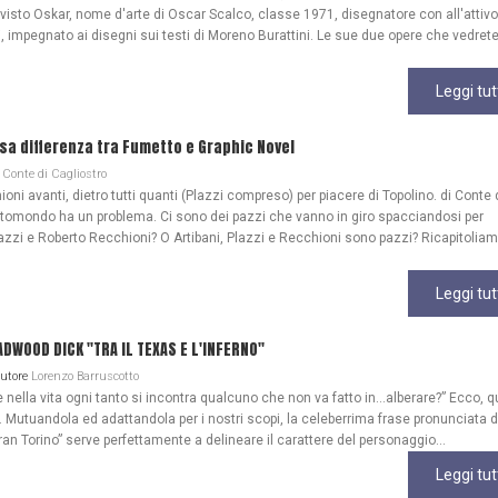
 visto Oskar, nome d'arte di Oscar Scalco, classe 1971, disegnatore con all'attivo
, impegnato ai disegni sui testi di Moreno Burattini. Le sue due opere che vedrete
Leggi tut
lsa differenza tra Fumetto e Graphic Novel
Conte di Cagliostro
ioni avanti, dietro tutti quanti (Plazzi compreso) per piacere di Topolino. di Conte 
ttomondo ha un problema. Ci sono dei pazzi che vanno in giro spacciandosi per
azzi e Roberto Recchioni? O Artibani, Plazzi e Recchioni sono pazzi? Ricapitoliam
Leggi tut
WOOD DICK "TRA IL TEXAS E L'INFERNO"
Autore
Lorenzo Barruscotto
ella vita ogni tanto si incontra qualcuno che non va fatto in…alberare?” Ecco, q
Mutuandola ed adattandola per i nostri scopi, la celeberrima frase pronunciata 
ran Torino” serve perfettamente a delineare il carattere del personaggio...
Leggi tut