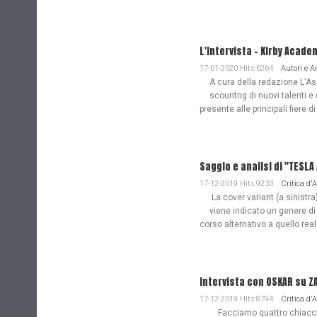
L'Intervista - Kirby Acade
17-01-2020 Hits:6264
Autori e 
A cura della redazione L'Ass
scountng di nuovi talenti e 
presente alle principali fiere di
Saggio e analisi di "TESL
17-12-2019 Hits:9233
Critica d'
La cover variant (a sinistra
viene indicato un genere di
corso alternativo a quello re
Intervista con OSKAR su Z
17-12-2019 Hits:8794
Critica d'
Facciamo quattro chiacchie