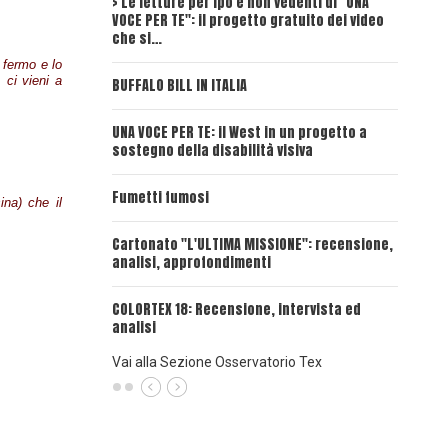
> Le letture per ipo e non vedenti di "UNA
Intervi
VOCE PER TE": il progetto gratuito dei video
Deadwoo
che si…
 fermo e lo
UNA VOC
 ci vieni a
BUFFALO BILL IN ITALIA
UNA VOCE
UNA VOCE PER TE: il West in un progetto a
sostegno della disabilità visiva
UNA VOC
INSANGU
Fumetti fumosi
na) che il
UNA VOC
Cartonato "L'ULTIMA MISSIONE": recensione,
PASSAT
analisi, approfondimenti
UNA VOCE
COLORTEX 18: Recensione, intervista ed
analisi
Vai alla Sezione Osservatorio Tex