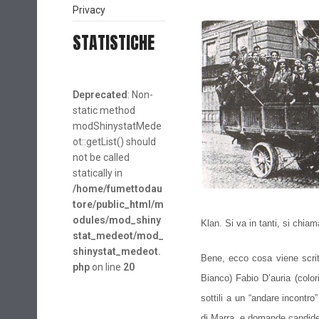
Privacy
STATISTICHE
Deprecated
: Non-
static method
modShinystatMede
ot::getList() should
not be called
statically in
/home/fumettodau
tore/public_html/m
odules/mod_shiny
Klan. Si va in tanti, si chiam
stat_medeot/mod_
shinystat_medeot.
Bene, ecco cosa viene scrit
php
on line
20
Bianco) Fabio D’auria (color
sottili a un “andare incontr
di Marra, e domande candide 