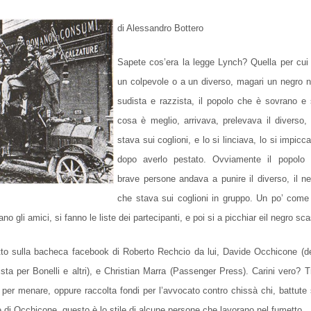
di Alessandro Bottero
Sapete cos’era la legge Lynch? Quella per cui 
un colpevole o a un diverso, magari un negro n
sudista e razzista, il popolo che è sovrano e
cosa è meglio, arrivava, prelevava il diverso,
stava sui coglioni, e lo si linciava, lo si impic
dopo averlo pestato. Ovviamente il popolo f
brave persone andava a punire il diverso, il ne
che stava sui coglioni in gruppo. Un po’ come
ano gli amici, si fanno le liste dei partecipanti, e poi si a picchiar eil negro sc
to sulla bacheca facebook di Roberto Rechcio da lui, Davide Occhicone (d
ista per Bonelli e altri), e Christian Marra (Passenger Press). Carini vero? Tr
o” per menare, oppure raccolta fondi per l’avvocato contro chissà chi, battute
di Occhicone, questo è lo stile di alcune persone che lavorano nel fumetto.