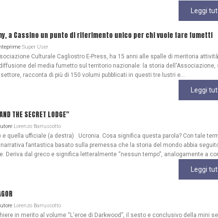
Leggi tut
my, a Cassino un punto di riferimento unico per chi vuole fare fumetti
Anteprime
Super User
ociazione Culturale Cagliostro E-Press, ha 15 anni alle spalle di meritoria attività
diffusione del media fumetto sul territorio nazionale: la storia dell'Associazione
 settore, racconta di più di 150 volumi pubblicati in questi tre lustri e...
Leggi tut
A AND THE SECRET LODGE"
Autore
Lorenzo Barruscotto
) e quella ufficiale (a destra) Ucronia. Cosa significa questa parola? Con tale ter
 narrativa fantastica basato sulla premessa che la storia del mondo abbia seguit
ale. Deriva dal greco e significa letteralmente “nessun tempo”, analogamente a co
Leggi tut
AGOR
Autore
Lorenzo Barruscotto
re in merito al volume “L'eroe di Darkwood”, il sesto e conclusivo della mini se