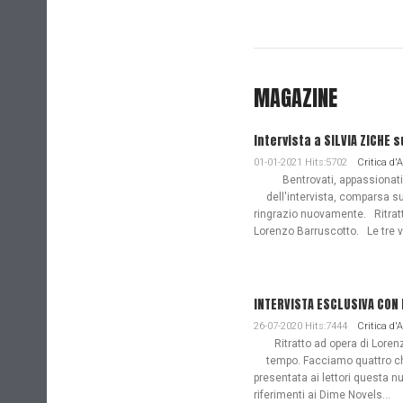
MAGAZINE
Intervista a SILVIA ZICHE s
01-01-2021 Hits:5702
Critica d'
Bentrovati, appassionati de
dell'intervista, comparsa s
ringrazio nuovamente. Ritratto
Lorenzo Barruscotto. Le tre vi
INTERVISTA ESCLUSIVA CON
26-07-2020 Hits:7444
Critica d'
Ritratto ad opera di Lorenz
tempo. Facciamo quattro ch
presentata ai lettori questa nu
riferimenti ai Dime Novels...