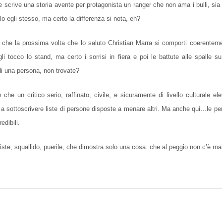
 scrive una storia avente per protagonista un ranger che non ama i bulli, sia
lo egli stesso, ma certo la differenza si nota, eh?
he la prossima volta che lo saluto Christian Marra si comporti coerenteme
li tocco lo stand, ma certo i sorrisi in fiera e poi le battute alle spalle 
di una persona, non trovate?
e un critico serio, raffinato, civile, e sicuramente di livello culturale e
a sottoscrivere liste di persone disposte a menare altri. Ma anche qui…le p
edibili.
iste, squallido, puerile, che dimostra solo una cosa: che al peggio non c’è mai