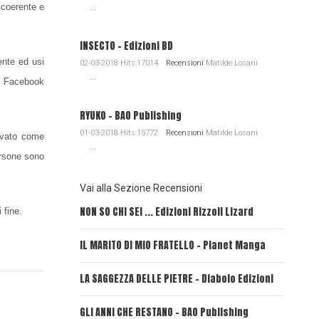
 coerente e
...
INSECTO - Edizioni BD
nte ed usi
02-03-2018 Hits:17014
Recensioni
Matilde Losani
...
su Facebook
RYUKO - BAO Publishing
01-03-2018 Hits:15772
Recensioni
Matilde Losani
levato come
...
ersone sono
Vai alla Sezione Recensioni
NON SO CHI SEI ... Edizioni Rizzoli Lizard
L'EROE E
 fine.
IL MARITO DI MIO FRATELLO - Planet Manga
SerVamp
LA SAGGEZZA DELLE PIETRE - Diabolo Edizioni
REVERIE
GLI ANNI CHE RESTANO - BAO Publishing
FIRE PU