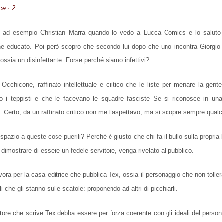
ce · 2
he ad esempio Christian Marra quando lo vedo a Lucca Comics e lo salut
ne educato. Poi però scopro che secondo lui dopo che uno incontra Giorgi
ssia un disinfettante. Forse perché siamo infettivi?
cchicone, raffinato intellettuale e critico che le liste per menare la gente
 i teppisti e che le facevano le squadre fasciste Se si riconosce in una
. Certo, da un raffinato critico non me l’aspettavo, ma si scopre sempre qual
pazio a queste cose puerili? Perché è giusto che chi fa il bullo sulla propria
 dimostrare di essere un fedele servitore, venga rivelato al pubblico.
ra per la casa editrice che pubblica Tex, ossia il personaggio che non tollera 
li che gli stanno sulle scatole: proponendo ad altri di picchiarli.
ore che scrive Tex debba essere per forza coerente con gli ideali del perso