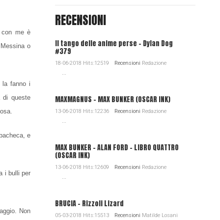
RECENSIONI
o con me è
Il tango delle anime perse - Dylan Dog
o Messina o
#379
18-06-2018 Hits:12519
Recensioni
Redazione
...
 la fanno i
 di queste
MAXMAGNUS – MAX BUNKER (OSCAR INK)
cosa.
13-06-2018 Hits:12236
Recensioni
Redazione
...
 bacheca, e
MAX BUNKER – ALAN FORD – LIBRO QUATTRO
(OSCAR INK)
13-06-2018 Hits:12609
Recensioni
Redazione
i bulli per
...
BRUCIA - Rizzoli Lizard
naggio. Non
05-03-2018 Hits:15513
Recensioni
Matilde Losani