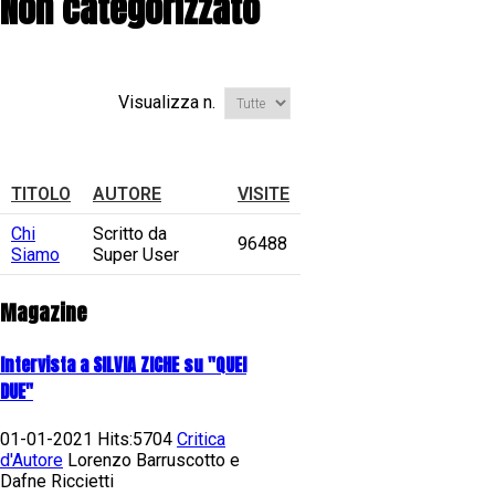
Non categorizzato
Visualizza n.
TITOLO
AUTORE
VISITE
Chi
Scritto da
96488
Siamo
Super User
Magazine
Intervista a SILVIA ZICHE su "QUEI
DUE"
01-01-2021 Hits:5704
Critica
d'Autore
Lorenzo Barruscotto e
Dafne Riccietti