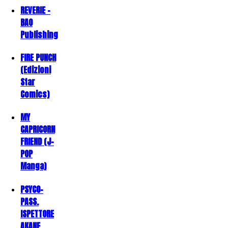
REVERIE -
BAO
Publishing
FIRE PUNCH
(Edizioni
Star
Comics)
MY
CAPRICORN
FRIEND (J-
POP
Manga)
PSYCO-
PASS.
ISPETTORE
AKANE