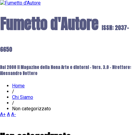
Fumetto d'Autore
ISSN: 2037-
6650
Dal 2008 il Magazine della Nona Arte e dintorni - Vers. 3.0 - Direttore:
Alessandro Bottero
Home
/
Chi Siamo
/
Non categorizzato
A+
A
A-