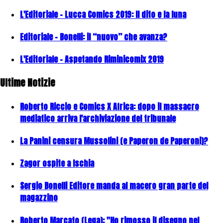
L'Editoriale - Lucca Comics 2019: Il dito e la luna
Editoriale - Bonelli: il “nuovo” che avanza?
L'Editoriale - Aspetando Riminicomix 2019
Ultime Notizie
Roberto Riccio e Comics X Africa: dopo il massacro
mediatico arriva l'archiviazione del tribunale
La Panini censura Mussolini (e Paperon de Paperoni)?
Zagor ospite a Ischia
Sergio Bonelli Editore manda al macero gran parte del
magazzino
Roberto Marcato (Lega): "Ho rimosso il disegno nel