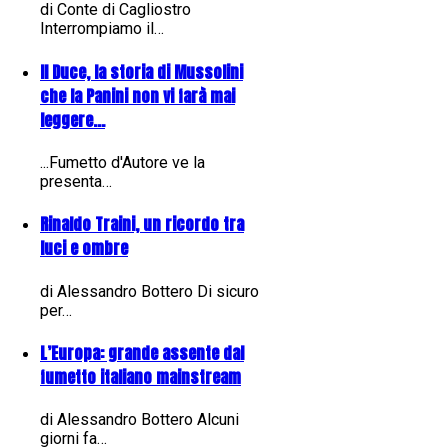
di Conte di Cagliostro
Interrompiamo il…
Il Duce, la storia di Mussolini
che la Panini non vi farà mai
leggere...
...Fumetto d'Autore ve la
presenta…
Rinaldo Traini, un ricordo tra
luci e ombre
di Alessandro Bottero Di sicuro
per…
L’Europa: grande assente dal
fumetto italiano mainstream
di Alessandro Bottero Alcuni
giorni fa…