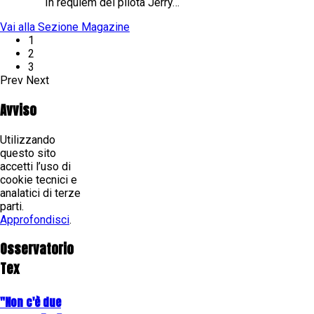
In requiem del pilota Jerry…
Vai alla Sezione Magazine
1
2
3
Prev
Next
Avviso
Utilizzando
questo sito
accetti l’uso di
cookie tecnici e
analatici di terze
parti.
Approfondisci
.
Osservatorio
Tex
"Non c'è due