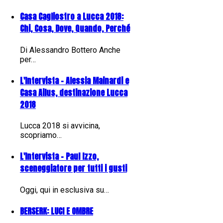
Casa Cagliostro a Lucca 2018:
Chi, Cosa, Dove, Quando, Perché
Di Alessandro Bottero Anche
per…
L'Intervista - Alessia Mainardi e
Casa Ailus, destinazione Lucca
2018
Lucca 2018 si avvicina,
scopriamo…
L'Intervista - Paul Izzo,
sceneggiatore per tutti i gusti
Oggi, qui in esclusiva su…
BERSERK: LUCI E OMBRE