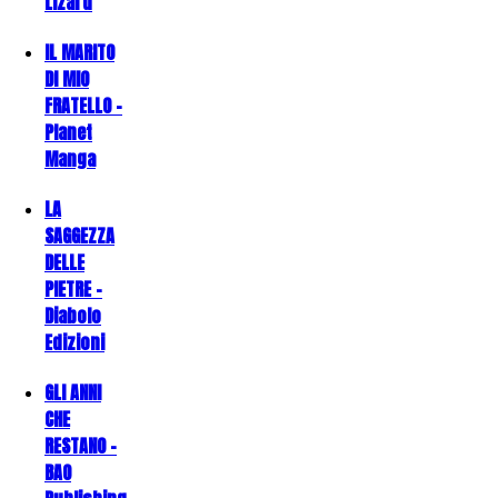
Lizard
IL MARITO
DI MIO
FRATELLO -
Planet
Manga
LA
SAGGEZZA
DELLE
PIETRE -
Diabolo
Edizioni
GLI ANNI
CHE
RESTANO -
BAO