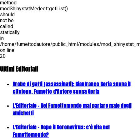
method
modShinystatMedeot::getList()
should
not be
called
statically
in
/home/fumettodautore/public_html/modules/mod_shinystat_
on line
20
Ultimi Editoriali
Rrobe di gatti (assassinati): Gianfranco Goria suona il
citofono, Fumetto d'Autore suona Goria
L'Editoriale - Nel Fumettomondo mai parlare male degli
amichetti
L'Editoriale - Dopo il Coronavirus: c’è vita nel
Fumettomondo?