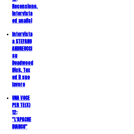
Recensione,
intervista
ed analisi
Intervista
a STEFANO
ANDREUCCI
su
Deadwood
Dick, Tex
ed il suo
lavoro
UNA VOCE
PER TE(X)
12:
"L'APACHE
BIANCO"