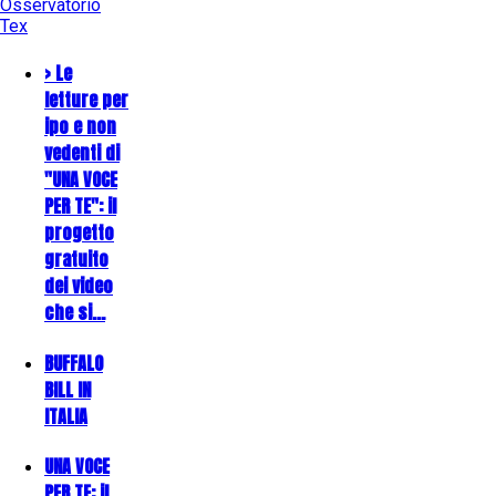
Osservatorio
Tex
> Le
letture per
ipo e non
vedenti di
"UNA VOCE
PER TE": il
progetto
gratuito
dei video
che si…
BUFFALO
BILL IN
ITALIA
UNA VOCE
PER TE: il