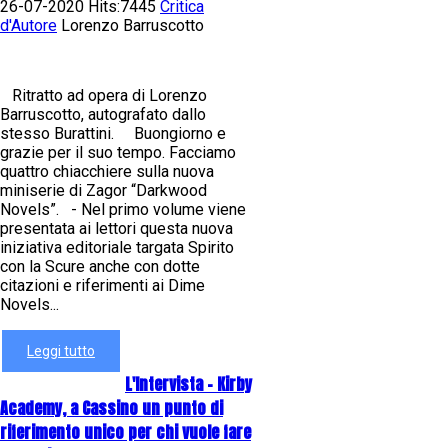
26-07-2020 Hits:7445
Critica
d'Autore
Lorenzo Barruscotto
Ritratto ad opera di Lorenzo
Barruscotto, autografato dallo
stesso Burattini. Buongiorno e
grazie per il suo tempo. Facciamo
quattro chiacchiere sulla nuova
miniserie di Zagor “Darkwood
Novels”. - Nel primo volume viene
presentata ai lettori questa nuova
iniziativa editoriale targata Spirito
con la Scure anche con dotte
citazioni e riferimenti ai Dime
Novels...
Leggi tutto
L'Intervista - Kirby
Academy, a Cassino un punto di
riferimento unico per chi vuole fare