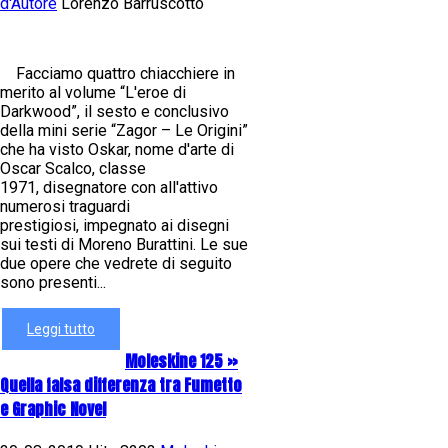
d'Autore
Lorenzo Barruscotto
Facciamo quattro chiacchiere in
merito al volume “L'eroe di
Darkwood”, il sesto e conclusivo
della mini serie “Zagor – Le Origini”
che ha visto Oskar, nome d'arte di
Oscar Scalco, classe
1971, disegnatore con all'attivo
numerosi traguardi
prestigiosi, impegnato ai disegni
sui testi di Moreno Burattini. Le sue
due opere che vedrete di seguito
sono presenti...
Leggi tutto
Moleskine 125 »
Quella falsa differenza tra Fumetto
e Graphic Novel