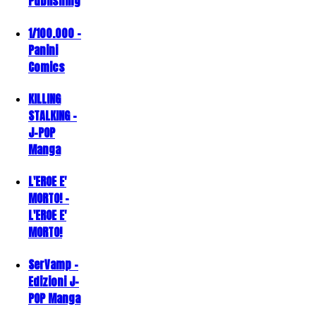
Publishing
1/100.000 -
Panini
Comics
KILLING
STALKING -
J-POP
Manga
L'EROE E'
MORTO! -
L'EROE E'
MORTO!
SerVamp -
Edizioni J-
POP Manga