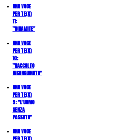
UNA VOCE
PER TE(X)
11:
"DINAMITE"
UNA VOCE
PER TE(X)
10:
"RACCOLTO
INSANGUINATO"
UNA VOCE
PER TE(X)
9: "L'UOMO
SENZA
PASSATO"
UNA VOCE
PER TE(X)