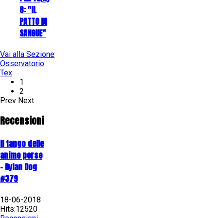
8: "IL
PATTO DI
SANGUE"
Vai alla Sezione
Osservatorio
Tex
1
2
Prev
Next
Recensioni
Il tango delle
anime perse
- Dylan Dog
#379
18-06-2018
Hits:12520