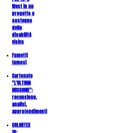
West in un
progetto a
sostegno
della
disabilità
visiva
Fumetti
fumosi
Cartonato
"L'ULTIMA
MISSIONE":
recensione,
analisi,
approfondimenti
COLORTEX
18: