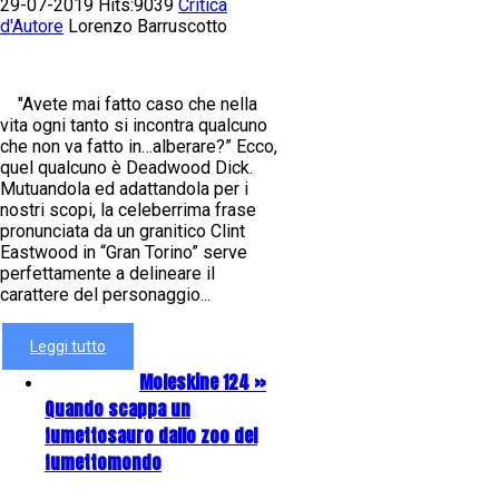
29-07-2019 Hits:9039
Critica
d'Autore
Lorenzo Barruscotto
"Avete mai fatto caso che nella
vita ogni tanto si incontra qualcuno
che non va fatto in…alberare?” Ecco,
quel qualcuno è Deadwood Dick.
Mutuandola ed adattandola per i
nostri scopi, la celeberrima frase
pronunciata da un granitico Clint
Eastwood in “Gran Torino” serve
perfettamente a delineare il
carattere del personaggio...
Leggi tutto
Moleskine 124 »
Quando scappa un
fumettosauro dallo zoo del
fumettomondo