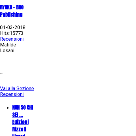
RYUKO - BAO
Publishing
01-03-2018
Hits:15773
Recensioni
Matilde
Losani
...
Vai alla Sezione
Recensioni
NON SO CHI
SEI ...
Edizioni
Rizzoli