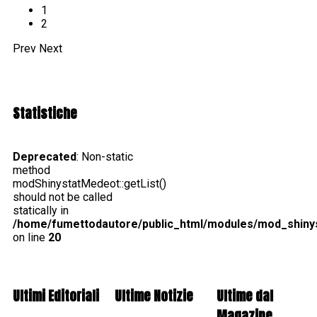
1
2
Prev
Next
Statistiche
Deprecated
: Non-static
method
modShinystatMedeot::getList()
should not be called
statically in
/home/fumettodautore/public_html/modules/mod_shin
on line
20
Ultimi Editoriali
Ultime Notizie
Ultime dal
Magazine