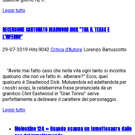
Leggi tutto
RECENSIONE CARTONATO DEADWOOD DICK "TRA IL TEXAS E
L'INFERNO"
29-07-2019 Hits:9042
Critica d'Autore
Lorenzo Barruscotto
"Avete mai fatto caso che nella vita ogni tanto si incontra
qualcuno che non va fatto in…alberare?” Ecco, quel
qualcuno è Deadwood Dick. Mutuandola ed adattandola per
i nostri scopi, la celeberrima frase pronunciata da un
granitico Clint Eastwood in “Gran Torino” serve
perfettamente a delineare il carattere del personaggio...
Leggi tutto
Moleskine 124 » Quando scappa un fumettosauro dallo