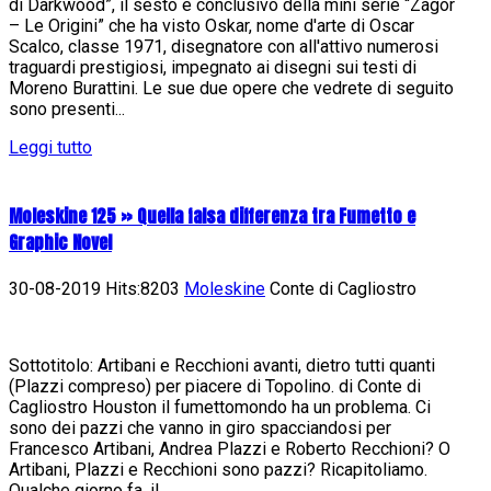
di Darkwood”, il sesto e conclusivo della mini serie “Zagor
– Le Origini” che ha visto Oskar, nome d'arte di Oscar
Scalco, classe 1971, disegnatore con all'attivo numerosi
traguardi prestigiosi, impegnato ai disegni sui testi di
Moreno Burattini. Le sue due opere che vedrete di seguito
sono presenti...
Leggi tutto
Moleskine 125 » Quella falsa differenza tra Fumetto e
Graphic Novel
30-08-2019 Hits:8203
Moleskine
Conte di Cagliostro
Sottotitolo: Artibani e Recchioni avanti, dietro tutti quanti
(Plazzi compreso) per piacere di Topolino. di Conte di
Cagliostro Houston il fumettomondo ha un problema. Ci
sono dei pazzi che vanno in giro spacciandosi per
Francesco Artibani, Andrea Plazzi e Roberto Recchioni? O
Artibani, Plazzi e Recchioni sono pazzi? Ricapitoliamo.
Qualche giorno fa, il...