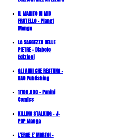
IL MARITO DI MIO
FRATELLO - Planet
Manga
LA SAGGEZZA DELLE
PIETRE - Diabolo
Edizioni
GLI ANNI CHE RESTANO -
BAO Publishing
1/100.000 - Panini
Comics
KILLING STALKING - J-
POP Manga
L'EROE E' MORTO! -