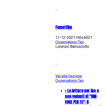
...
Fumettiku
11-12-2021 Hits:6021
Osservatorio Tex
Lorenzo Barruscotto
...
Vai alla Sezione
Osservatorio Tex
> Le letture per ipo e
non vedenti di "UNA
VOCE PER TE": il