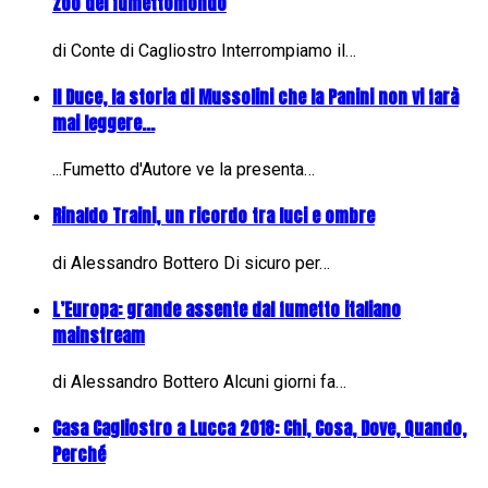
zoo del fumettomondo
di Conte di Cagliostro Interrompiamo il…
Il Duce, la storia di Mussolini che la Panini non vi farà
mai leggere...
...Fumetto d'Autore ve la presenta…
Rinaldo Traini, un ricordo tra luci e ombre
di Alessandro Bottero Di sicuro per…
L’Europa: grande assente dal fumetto italiano
mainstream
di Alessandro Bottero Alcuni giorni fa…
Casa Cagliostro a Lucca 2018: Chi, Cosa, Dove, Quando,
Perché