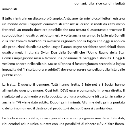
domani, alla ricerca di risultati
immediati.
Il tutto rientra in un discorso piò ampio. Anticamente, miei piccoli lettori, esisteva
un mondo dove i rapporti commerciali e finanziari erano scanditi da ritmi meno
frenetici. Un mondo dove era possibile che una testata si assestasse e trovasse il
suo pubblico in quattro, sei, otto mesi. A volte anche un anno. Se la Sergio Bonelli
o la Star Comics trent’anni fa avessero ragionato con la logica che oggi si applica
alle produzioni da edicola Dylan Dog e l’Uomo Ragno sarebbero stati chiudi dopo
quattro mesi. Infatti sia Dylan Dog della Bonelli che l’Uomo Ragno della Star
Comics impiegarono mesi a trovare una posizione di pareggio e stabilità. E oggi li
vediamo ancora nelle edicole. Ma se all’epoca si fosse ragionato secondo la logica
impazzita del “i risultati ora e subito!”, dovevano essere cancellati dalla lista delle
pubblicazioni.
La fretta. È questo il demone. Tutti hanno fretta. E Internet e i Social hanno
alimentato questo demone. Oggi tutti DEVE essere consumato in presa diretta. Il
risultato sul gradimento o sulla bocciatura di una produzione
(di carta , in radio o
anche in TV) viene dato subito. Dopo i primi minuti. Alla fine della prima puntata
o del primo numero il destino del prodotto è deciso. E non si cambia idea.
L’edicola è una roulette, dove i giocatori si sono progressivamente autolimitati,
riducendosi ad un’unica puntata con una possibilità di vincere e 89 di fare fiasco.