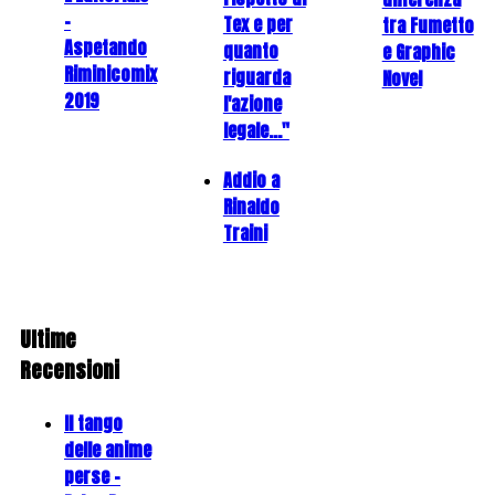
-
Tex e per
tra Fumetto
Aspetando
quanto
e Graphic
Riminicomix
riguarda
Novel
2019
l'azione
legale..."
Addio a
Rinaldo
Traini
Ultime
Recensioni
Il tango
delle anime
perse -