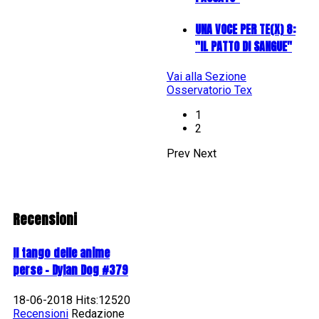
UNA VOCE PER TE(X) 8:
"IL PATTO DI SANGUE"
Vai alla Sezione
Osservatorio Tex
1
2
Prev
Next
Recensioni
Il tango delle anime
perse - Dylan Dog #379
18-06-2018 Hits:12520
Recensioni
Redazione