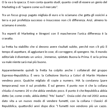
O la va o la spacca. E non conta quanto studi, quanto credi di essere un genio del
Marketing o di “sapere come va il mercato”.
Tra un focus group pagato migliaia di euro e lo sciamano che getta gli ossicini a
terra e poi profetizza successo o insuccesso non c’è differenza. Anzi, almeno lo
sciamano è
onesto
.
Tra esperti di Marketing e Stregoni con il mascherone l’unica differenza è la
cravatta.
La fretta ha stabilito che si devono avere risultati subito, perché non c’è più il
tempo di aspettare, di aggiustare le cose, di correggere, di spengere. No. Il mondo
editoriale è diventato
un unico , immenso, spietato Buona la Prima. E se la prima
va male niente sarà mai più buono.
Apparentemente quindi la fretta ha colpito anche i collaterali del gruppo
Espresso-Repubblica. È vero: la Collezione Storica a Colori di Martin Mystere
vendeva poco. Qualche migliaio di copie a numero.
MA la condanna (pare
temporanea) non è sul prodotto. È sul genere. Il punto non è che la collana
chiuda cl numero 20 e che abbia venduto poco. Il punto è che Repubblica abbia
detto (se, come credo, abbia detto) “Mo’ basta!”.
Ossia colei che nel 2002 aveva
dato vita a un nuovo modo di vendere fumetti, con la collana I Classici di
Repubblica, quattordici anni dopo dice “I fumetti non vendono più un cazzo.