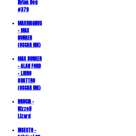
Dylan Dog
#379
MAXMAGNUS
– MAX
BUNKER
(OSCAR INK)
MAX BUNKER
– ALAN FORD
– LIBRO
QUATTRO
(OSCAR INK)
BRUCIA -
Rizzoli
Lizard
INSECTO -