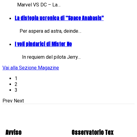
Marvel VS DC – La…
La distopia ucronica di “Space Anabasis"
Per aspera ad astra, deinde…
I voli pindarici di Mister No
In requiem del pilota Jerry…
Vai alla Sezione Magazine
1
2
3
Prev
Next
Avviso
Osservatorio Tex