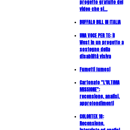
progetto gratuito dei
video che si…
BUFFALO BILL IN ITALIA
UNA VOCE PER TE: il
West in un progetto a
sostegno della
disabilità visiva
Fumetti fumosi
Cartonato "L'ULTIMA
MISSIONE":
recensione, analisi,
approfondimenti
COLORTEX 18:
Recensione,