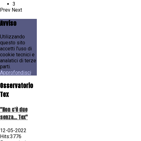
3
Prev
Next
Avviso
Utilizzando
questo sito
accetti l’uso di
cookie tecnici e
analatici di terze
parti.
Approfondisci
.
Osservatorio
Tex
"Non c'è due
senza... Tex"
12-05-2022
Hits:3776