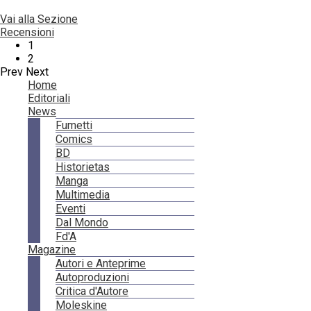
Vai alla Sezione
Recensioni
1
2
Prev
Next
Home
Editoriali
News
Fumetti
Comics
BD
Historietas
Manga
Multimedia
Eventi
Dal Mondo
Fd'A
Magazine
Autori e Anteprime
Autoproduzioni
Critica d'Autore
Moleskine