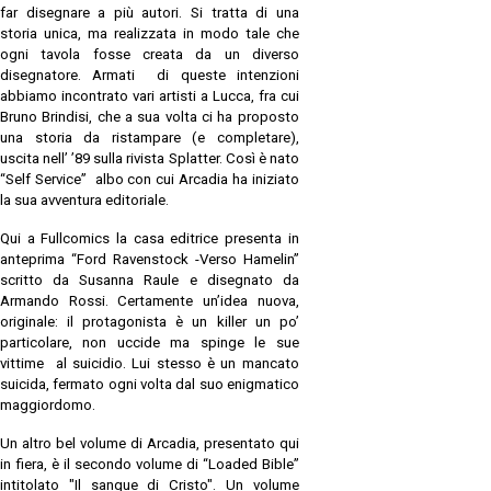
far disegnare a più autori. Si tratta di una
storia unica, ma realizzata in modo tale che
ogni tavola fosse creata da un diverso
disegnatore. Armati di queste intenzioni
abbiamo incontrato vari artisti a Lucca, fra cui
Bruno Brindisi, che a sua volta ci ha proposto
una storia da ristampare (e completare),
uscita nell’ ’89 sulla rivista Splatter. Così è nato
“Self Service” albo con cui Arcadia ha iniziato
la sua avventura editoriale.
Qui a Fullcomics la casa editrice presenta in
anteprima “Ford Ravenstock -Verso Hamelin”
scritto da Susanna Raule e disegnato da
Armando Rossi. Certamente un’idea nuova,
originale: il protagonista è un killer un po’
particolare, non uccide ma spinge le sue
vittime al suicidio. Lui stesso è un mancato
suicida, fermato ogni volta dal suo enigmatico
maggiordomo.
Un altro bel volume di Arcadia, presentato qui
in fiera, è il secondo volume di “Loaded Bible”
intitolato "Il sangue di Cristo". Un volume