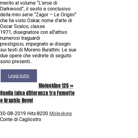
merito al volume “L'eroe di
Darkwood”, il sesto e conclusivo
della mini serie “Zagor – Le Origini”
che ha visto Oskar, nome d'arte di
Oscar Scalco, classe
1971, disegnatore con all'attivo
numerosi traguardi
prestigiosi, impegnato ai disegni
sui testi di Moreno Burattini. Le sue
due opere che vedrete di seguito
sono presenti...
Leggi tutto
Moleskine 125 »
Quella falsa differenza tra Fumetto
e Graphic Novel
30-08-2019 Hits:8200
Moleskine
Conte di Cagliostro