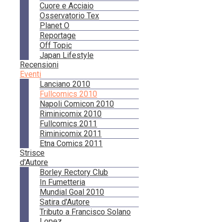
Cuore e Acciaio
Osservatorio Tex
Planet O
Reportage
Off Topic
Japan Lifestyle
Recensioni
Eventi
Lanciano 2010
Fullcomics 2010
Napoli Comicon 2010
Riminicomix 2010
Fullcomics 2011
Riminicomix 2011
Etna Comics 2011
Strisce
d'Autore
Borley Rectory Club
In Fumetteria
Mundial Goal 2010
Satira d'Autore
Tributo a Francisco Solano
Lopez