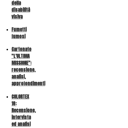
della
disabilità
visiva
Fumetti
fumosi
Cartonato
"L'ULTIMA
MISSIONE":
recensione,
analisi,
approfondimenti
COLORTEX
18:
Recensione,
intervista
ed analisi