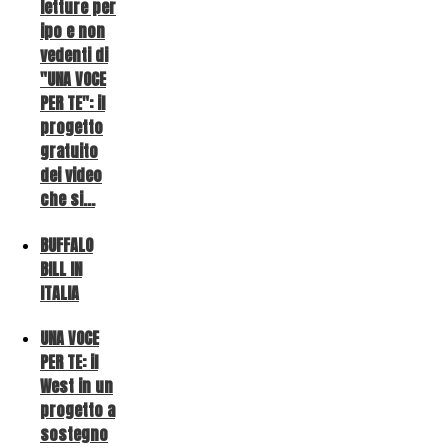
letture per
ipo e non
vedenti di
"UNA VOCE
PER TE": il
progetto
gratuito
dei video
che si…
BUFFALO
BILL IN
ITALIA
UNA VOCE
PER TE: il
West in un
progetto a
sostegno