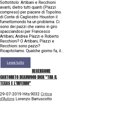
Sottotitolo: Artibani e Recchioni
avanti, dietro tutti quanti (Plazzi
compreso) per piacere di Topolino.
di Conte di Cagliostro Houston il
fumettomondo ha un problema. Ci
sono dei pazzi che vanno in giro
spacciandosi per Francesco
Artibani, Andrea Plazzi e Roberto
Recchioni? O Artibani, Plazzi e
Recchioni sono pazzi?
Ricapitoliamo. Qualche giorno fa, il...
Leggi tutto
RECENSIONE
CARTONATO DEADWOOD DICK "TRA IL
TEXAS E L'INFERNO"
29-07-2019 Hits:9032
Critica
d'Autore
Lorenzo Barruscotto