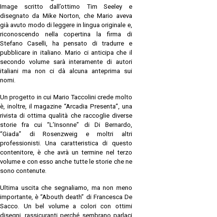
Image scritto dall’ottimo Tim Seeley e
disegnato da Mike Norton, che Mario aveva
già avuto modo di leggere in lingua originale e,
riconoscendo nella copertina la firma di
Stefano Caselli, ha pensato di tradurre e
pubblicare in italiano. Mario ci anticipa che il
secondo volume sarà interamente di autori
italiani ma non ci dà alcuna anteprima sui
nomi.
Un progetto in cui Mario Taccolini crede molto
è, inoltre, il magazine “Arcadia Presenta”, una
rivista di ottima qualità che raccoglie diverse
storie fra cui “L’Insonne” di Di Bernardo,
“Giada” di Rosenzweig e moltri altri
professionisti. Una caratteristica di questo
contenitore, è che avrà un termine nel terzo
volume e con esso anche tutte le storie che ne
sono contenute.
Ultima uscita che segnaliamo, ma non meno
importante, è “Abouth death” di Francesca De
Sacco. Un bel volume a colori con ottimi
disegni, rassicuranti perché sembrano parlaci