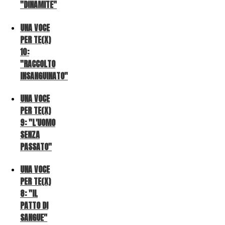
"DINAMITE"
UNA VOCE
PER TE(X)
10:
"RACCOLTO
INSANGUINATO"
UNA VOCE
PER TE(X)
9: "L'UOMO
SENZA
PASSATO"
UNA VOCE
PER TE(X)
8: "IL
PATTO DI
SANGUE"