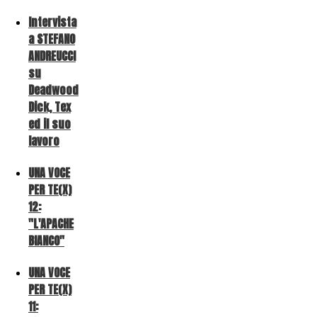
Intervista
a STEFANO
ANDREUCCI
su
Deadwood
Dick, Tex
ed il suo
lavoro
UNA VOCE
PER TE(X)
12:
"L'APACHE
BIANCO"
UNA VOCE
PER TE(X)
11: