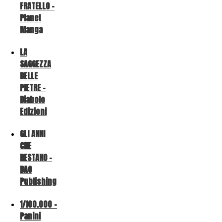
FRATELLO -
Planet
Manga
LA
SAGGEZZA
DELLE
PIETRE -
Diabolo
Edizioni
GLI ANNI
CHE
RESTANO -
BAO
Publishing
1/100.000 -
Panini