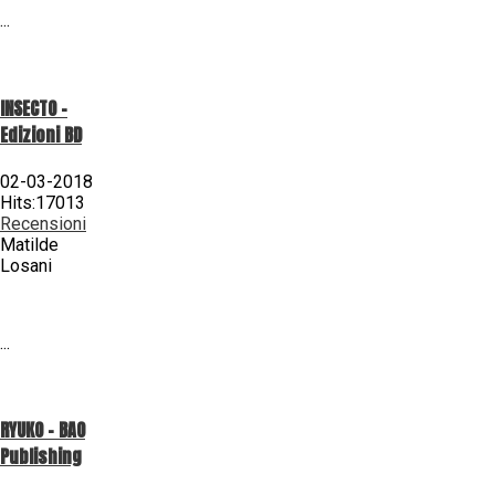
...
INSECTO -
Edizioni BD
02-03-2018
Hits:17013
Recensioni
Matilde
Losani
...
RYUKO - BAO
Publishing