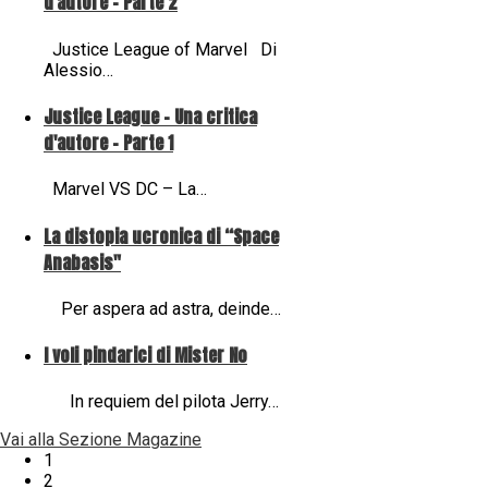
d'autore - Parte 2
Justice League of Marvel Di
Alessio…
Justice League - Una critica
d'autore - Parte 1
Marvel VS DC – La…
La distopia ucronica di “Space
Anabasis"
Per aspera ad astra, deinde…
I voli pindarici di Mister No
In requiem del pilota Jerry…
Vai alla Sezione Magazine
1
2