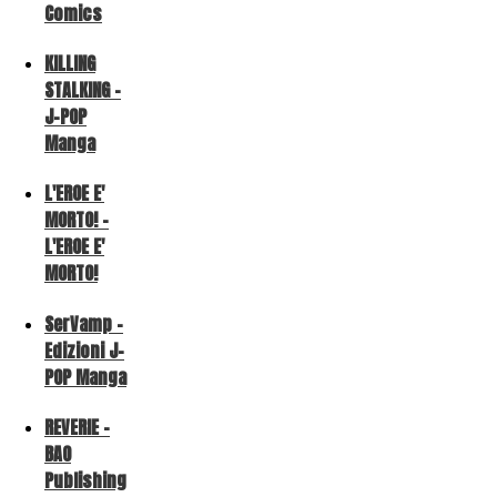
Comics
KILLING
STALKING -
J-POP
Manga
L'EROE E'
MORTO! -
L'EROE E'
MORTO!
SerVamp -
Edizioni J-
POP Manga
REVERIE -
BAO
Publishing