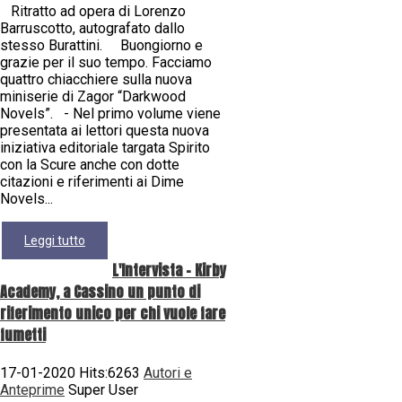
Ritratto ad opera di Lorenzo
Barruscotto, autografato dallo
stesso Burattini. Buongiorno e
grazie per il suo tempo. Facciamo
quattro chiacchiere sulla nuova
miniserie di Zagor “Darkwood
Novels”. - Nel primo volume viene
presentata ai lettori questa nuova
iniziativa editoriale targata Spirito
con la Scure anche con dotte
citazioni e riferimenti ai Dime
Novels...
Leggi tutto
L'Intervista - Kirby
Academy, a Cassino un punto di
riferimento unico per chi vuole fare
fumetti
17-01-2020 Hits:6263
Autori e
Anteprime
Super User