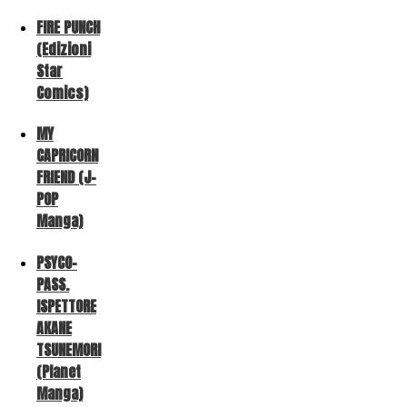
FIRE PUNCH
(Edizioni
Star
Comics)
MY
CAPRICORN
FRIEND (J-
POP
Manga)
PSYCO-
PASS.
ISPETTORE
AKANE
TSUNEMORI
(Planet
Manga)