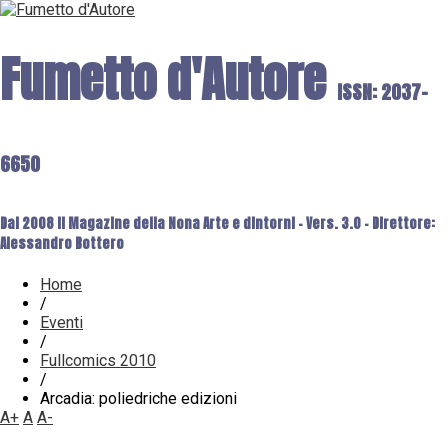
Fumetto d'Autore
ISSN: 2037-
6650
Dal 2008 il Magazine della Nona Arte e dintorni - Vers. 3.0 - Direttore:
Alessandro Bottero
Home
/
Eventi
/
Fullcomics 2010
/
Arcadia: poliedriche edizioni
A+
A
A-