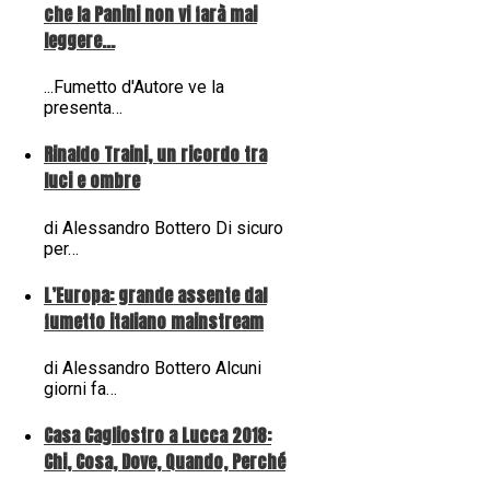
che la Panini non vi farà mai
leggere...
...Fumetto d'Autore ve la
presenta…
Rinaldo Traini, un ricordo tra
luci e ombre
di Alessandro Bottero Di sicuro
per…
L’Europa: grande assente dal
fumetto italiano mainstream
di Alessandro Bottero Alcuni
giorni fa…
Casa Cagliostro a Lucca 2018:
Chi, Cosa, Dove, Quando, Perché