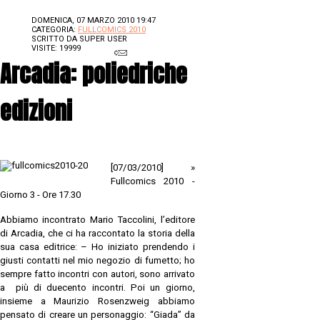
DOMENICA, 07 MARZO 2010 19:47
CATEGORIA:
FULLCOMICS 2010
SCRITTO DA
SUPER USER
VISITE: 19999
Arcadia: poliedriche
edizioni
[07/03/2010] »
Fullcomics 2010 -
Giorno 3 - Ore 17.30
Abbiamo incontrato Mario Taccolini, l’editore
di Arcadia, che ci ha raccontato la storia della
sua casa editrice: – Ho iniziato prendendo i
giusti contatti nel mio negozio di fumetto; ho
sempre fatto incontri con autori, sono arrivato
a più di duecento incontri. Poi un giorno,
insieme a Maurizio Rosenzweig abbiamo
pensato di creare un personaggio: “Giada” da