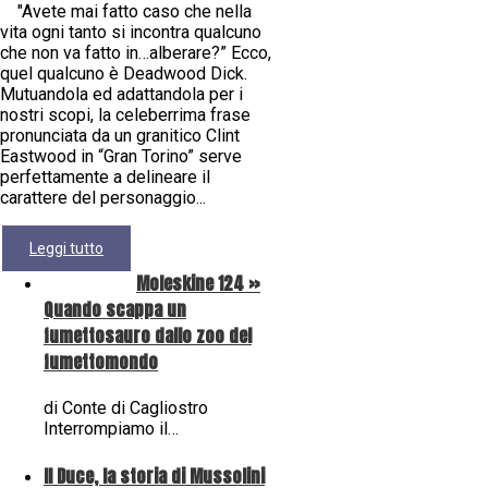
"Avete mai fatto caso che nella
vita ogni tanto si incontra qualcuno
che non va fatto in…alberare?” Ecco,
quel qualcuno è Deadwood Dick.
Mutuandola ed adattandola per i
nostri scopi, la celeberrima frase
pronunciata da un granitico Clint
Eastwood in “Gran Torino” serve
perfettamente a delineare il
carattere del personaggio...
Leggi tutto
Moleskine 124 »
Quando scappa un
fumettosauro dallo zoo del
fumettomondo
di Conte di Cagliostro
Interrompiamo il…
Il Duce, la storia di Mussolini