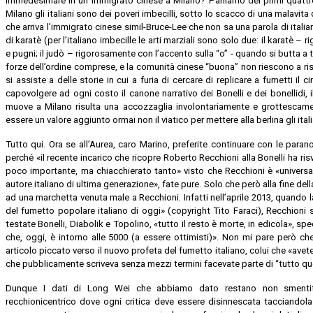
immedesimare in un immigrato cinese a Milano? Parliamo dei primi quattro
Milano gli italiani sono dei poveri imbecilli, sotto lo scacco di una malavita
che arriva l’immigrato cinese simil-Bruce-Lee che non sa una parola di italia
di karatè (per l’italiano imbecille le arti marziali sono solo due: il karatè 
e pugni; il judò – rigorosamente con l’accento sulla “o” - quando si butta a ter
forze dell’ordine comprese, e la comunità cinese “buona” non riescono a riso
si assiste a delle storie in cui a furia di cercare di replicare a fumetti il ci
capovolgere ad ogni costo il canone narrativo dei Bonelli e dei bonellidi, i
muove a Milano risulta una accozzaglia involontariamente e grottescamen
essere un valore aggiunto ormai non il viatico per mettere alla berlina gli itali
Tutto qui. Ora se all’Aurea, caro Marino, preferite continuare con le para
perché «il recente incarico che ricopre Roberto Recchioni alla Bonelli ha risv
poco importante, ma chiacchierato tanto» visto che Recchioni è «universal
autore italiano di ultima generazione», fate pure. Solo che però alla fine de
ad una marchetta venuta male a Recchioni. Infatti nell’aprile 2013, quando 
del fumetto popolare italiano di oggi» (copyright Tito Faraci), Recchioni 
testate Bonelli, Diabolik e Topolino, «tutto il resto è morte, in edicola», s
che, oggi, è intorno alle 5000 (a essere ottimisti)». Non mi pare però ch
articolo piccato verso il nuovo profeta del fumetto italiano, colui che «av
che pubblicamente scriveva senza mezzi termini facevate parte di “tutto que
Dunque I dati di Long Wei che abbiamo dato restano non smenti
recchionicentrico dove ogni critica deve essere disinnescata tacciandola 