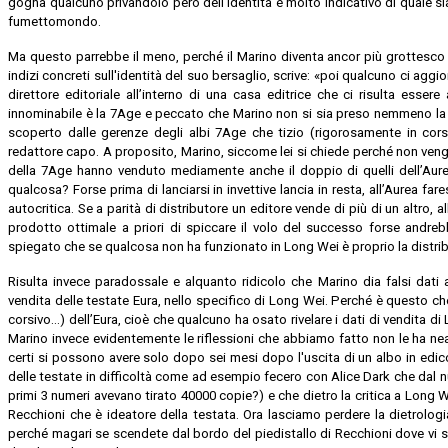
gogna qualcuno privandolo però dell'identità è molto indicativo di quale sia 
fumettomondo.
Ma questo parrebbe il meno, perché il Marino diventa ancor più grottesco e 
indizi concreti sull'identità del suo bersaglio, scrive: «poi qualcuno ci aggi
direttore editoriale all’interno di una casa editrice che ci risulta esse
innominabile è la 7Age e peccato che Marino non si sia preso nemmeno la b
scoperto dalle gerenze degli albi 7Age che tizio (rigorosamente in corsiv
redattore capo. A proposito, Marino, siccome lei si chiede perché non vengon
della 7Age hanno venduto mediamente anche il doppio di quelli dell’Aure
qualcosa? Forse prima di lanciarsi in invettive lancia in resta, all’Aurea fa
autocritica. Se a parità di distributore un editore vende di più di un altro, 
prodotto ottimale a priori di spiccare il volo del successo forse andreb
spiegato che se qualcosa non ha funzionato in Long Wei è proprio la distrib
Risulta invece paradossale e alquanto ridicolo che Marino dia falsi dati ai
vendita delle testate Eura, nello specifico di Long Wei. Perché è questo che
corsivo…) dell’Eura, cioè che qualcuno ha osato rivelare i dati di vendita di 
Marino invece evidentemente le riflessioni che abbiamo fatto non le ha nean
certi si possono avere solo dopo sei mesi dopo l'uscita di un albo in edicol
delle testate in difficoltà come ad esempio fecero con Alice Dark che dal 
primi 3 numeri avevano tirato 40000 copie?) e che dietro la critica a Long 
Recchioni che è ideatore della testata. Ora lasciamo perdere la dietrologi
perché magari se scendete dal bordo del piedistallo di Recchioni dove vi