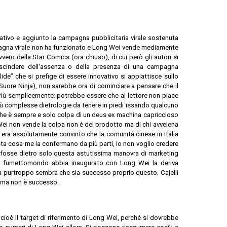
ativo e aggiunto la campagna pubblicitaria virale sostenuta
ampagna virale non ha funzionato e Long Wei vende mediamente
ro della Star Comics (ora chiuso), di cui però gli autori si
escindere dell'assenza o della presenza di una campagna
llide” che si prefige di essere innovativo si appiattisce sullo
ore Ninja), non sarebbe ora di cominciare a pensare che il
 Più semplicemente: potrebbe essere che al lettore non piace
ù complesse dietrologie da tenere in piedi issando qualcuno
he è sempre e solo colpa di un deus ex machina capriccioso
i non vende la colpa non è del prodotto ma di chi avvelena
li era assolutamente convinto che la comunità cinese in Italia
ta cosa me la confermano da più parti, io non voglio credere
ci fosse dietro solo questa astutissima manovra di marketing
ato fumettomondo abbia inaugurato con Long Wei la deriva
a purtroppo sembra che sia successo proprio questo. Cajelli
i, ma non è successo.
 cioè il target di riferimento di Long Wei, perché si dovrebbe