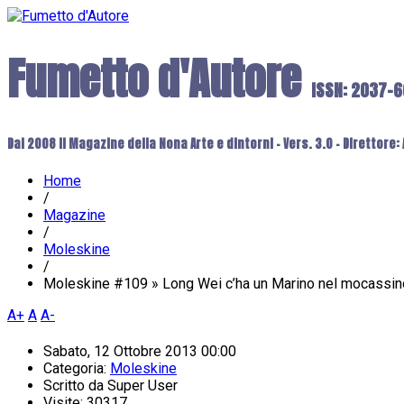
Fumetto d'Autore
ISSN: 2037-
Dal 2008 il Magazine della Nona Arte e dintorni - Vers. 3.0 - Direttore
Home
/
Magazine
/
Moleskine
/
Moleskine #109 » Long Wei c’ha un Marino nel mocassin
A+
A
A-
Sabato, 12 Ottobre 2013 00:00
Categoria:
Moleskine
Scritto da
Super User
Visite: 30317