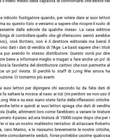
il livello medio della capacità di confrontarsi che esiste nel
ridicolo fustigatore quando, per volere dare ai suoi lettori
orna su questo tizio e veniamo a sapere che ricopre il ruolo di
re assente dalle edicole da qualche mese». La casa editrice
riga di controllare quello che gli riferiscono sennò avrebbe
o), cioè Bottero, non è il direttore editoriale ma bensì il
o dati i dati di vendita di 7Age. Le basti sapere che i titoli
a pur avendo lo stesso distributore. Questo vorrà pur dire
reste bene a informarvi meglio e magari a fare anche un po' di
allora la favoletta del distributore cattivo che non permette al
be un po' rivista. Sì perchè lo staff di Long Wei sinora ha
uzione. Ci tornermo più avanti.
 suoi lettori per dipingere chi secondo lui da falsi dati di
 fa saltare la mosca al naso ai tizi (mi perdoni se non uso il
Long Wei e su essi siano state fatte delle riflessioni critiche.
che lette e quindi ai suoi lettori spiega che dati di vendita
a (balle, altrimenti loro come farebbero a variare le tirature
numero 4 passo ad una tiratura di 15000 copie dopo che per i
Wei ci sia un nostro maldestro tentativo di attaccare Roberto
a, caro Marino, e le riassumo brevemente le nostre critiche,
 siete comodamente seduti, forse potrebbe uscirne qualcosa