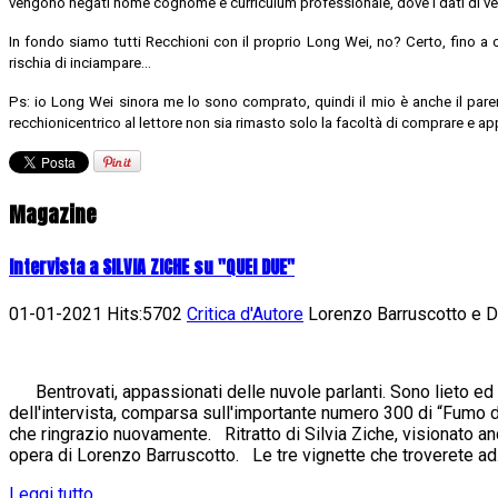
vengono negati nome cognome e curriculum professionale, dove i dati di vendi
In fondo siamo tutti Recchioni con il proprio Long Wei, no? Certo, fino a
rischia di inciampare…
Ps: io Long Wei sinora me lo sono comprato, quindi il mio è anche il par
recchionicentrico al lettore non sia rimasto solo la facoltà di comprare e
Magazine
Intervista a SILVIA ZICHE su "QUEI DUE"
01-01-2021 Hits:5702
Critica d'Autore
Lorenzo Barruscotto e Da
Bentrovati, appassionati delle nuvole parlanti. Sono lieto ed 
dell'intervista, comparsa sull'importante numero 300 di “Fumo di 
che ringrazio nuovamente. Ritratto di Silvia Ziche, visionato an
opera di Lorenzo Barruscotto. Le tre vignette che troverete ad.
Leggi tutto