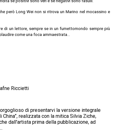
ta se positivi sono veri e se negativi sono fasulli.
 che però Long Wei non si ritrova un Marino nel mocassino e
ere di un lettore, sempre se in un fumettomondo sempre più
 applaudire come una foca ammaestrata…
fne Riccietti
orgoglioso di presentarvi la versione integrale
China”, realizzata con la mitica Silvia Ziche,
che dall'artista prima della pubblicazione, ad
..