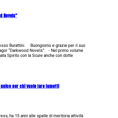
od Novels"
esso Burattini. Buongiorno e grazie per il suo
 Zagor “Darkwood Novels”. - Nel primo volume
rgata Spirito con la Scure anche con dotte
 unico per chi vuole fare fumetti
s, ha 15 anni alle spalle di meritoria attività