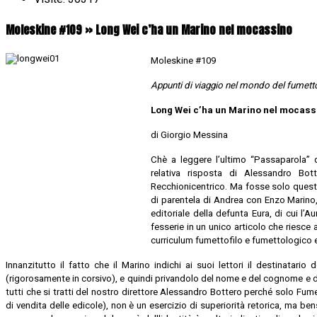
Moleskine #109 » Long Wei c’ha un Marino nel mocassino
Moleskine #109
Appunti di viaggio nel mondo del fumetto,
Long Wei c’ha un Marino nel mocass
di Giorgio Messina
Chè a leggere l’ultimo “Passaparola”
relativa risposta di Alessandro B
Recchionicentrico. Ma fosse solo quest
di parentela di Andrea con Enzo Marino, 
editoriale della defunta Eura, di cui l’
fesserie in un unico articolo che riesce 
curriculum fumettofilo e fumettologico 
Innanzitutto il fatto che il Marino indichi ai suoi lettori il destinatari
(rigorosamente in corsivo), e quindi privandolo del nome e del cognome e 
tutti che si tratti del nostro direttore Alessandro Bottero perché solo Fumet
di vendita delle edicole), non è un esercizio di superiorità retorica, ma ben