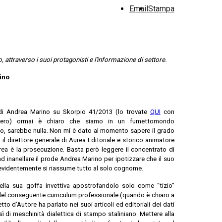
Email
Stampa
 attraverso i suoi protagonisti e l'informazione di settore.
ino
 di Andrea Marino su Skorpio 41/2013 (lo trovate
QUI
con
ottero) ormai è chiaro che siamo in un fumettomondo
o, sarebbe nulla. Non mi è dato al momento sapere il grado
il direttore generale di Aurea Editoriale e storico animatore
Aurea è la prosecuzione. Basta però leggere il concentrato di
ad inanellare il prode Andrea Marino per ipotizzare che il suo
evidentemente si riassume tutto al solo cognome.
o della sua goffa invettiva apostrofandolo solo come “tizio”
del conseguente curriculum professionale (quando è chiaro a
to d’Autore ha parlato nei suoi articoli ed editoriali dei dati
sì di meschinità dialettica di stampo staliniano. Mettere alla