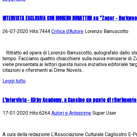
INTERVISTA ESCLUSIVA CON MORENO BURATTINI su "Zagor - Darkwo
26-07-2020 Hits:7444
Critica d'Autore
Lorenzo Barruscotto
Ritratto ad opera di Lorenzo Barruscotto, autografato dallo st
tempo. Facciamo quattro chiacchiere sulla nuova miniserie di
viene presentata ai lettori questa nuova iniziativa editoriale ta
citazioni e riferimenti ai Dime Novels...
Leggi tutto
L'Intervista - Kirby Academy, a Cassino un punto di riferimento
17-01-2020 Hits:6264
Autori e Anteprime
Super User
A cura della redazione L'Associazione Culturale Cagliostro E-Pres