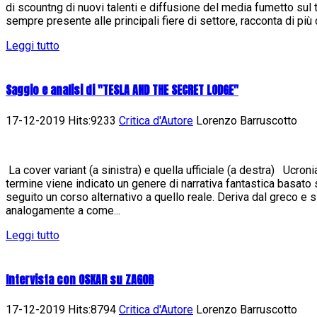
di scountng di nuovi talenti e diffusione del media fumetto sul t
sempre presente alle principali fiere di settore, racconta di più d
Leggi tutto
Saggio e analisi di "TESLA AND THE SECRET LODGE"
17-12-2019 Hits:9233
Critica d'Autore
Lorenzo Barruscotto
La cover variant (a sinistra) e quella ufficiale (a destra) Ucron
termine viene indicato un genere di narrativa fantastica basato
seguito un corso alternativo a quello reale. Deriva dal greco e 
analogamente a come...
Leggi tutto
Intervista con OSKAR su ZAGOR
17-12-2019 Hits:8794
Critica d'Autore
Lorenzo Barruscotto