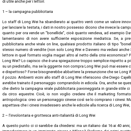
di utile anche per i lettori.
1 – la campagna pubblicitaria
Lo staff di Long Wei ha sbandierato ai quattro venti come un valore innov
per lanciare la testata, i dati in nostro possesso dicono che invece la c
quanto per ora vende un "bonellide", cioè quanto vendeva, ad esempio Davve
lamentavano di non avere sufficiente esposizione mediatica. Se, a pr
pubblicitaria anche virale on line, qualsiasi prodotto italiano di tipo “bone
stesso numero di vendite (non solo Long Wei e Davvero ma vedasi anche Su
lettore in quel formato voglia magari altro al netto della crisi economica?
Long Wei? Lo capisco che è una spiegazione troppo semplice rispetto a pi
su un piedistallo, ma se la gggente non compra Long Wei può mai essere c
e dispettoso? Forse bisognerebbe abbattere la presunzione che se Long We
il pozzo. Ambienti vicini allo staff di Long Wei riferiscono che Diego Cajel
avrebbe trainato il personaggio comprandolo in edicola. Ora, anche se ques
che dietro la campagna virale pubblicitaria pavoneggiata in grande stile 
da circo equestre. Cioè, io non voglio credere che il marketing form
antropologica: creo un personaggio cinese così se lo comprano i cinesi. M
aspettava che i cinesi invadessero anche le edicole alla ricerca di Long We
2 – l’involontaria e grottesca anti-italianità di Long Wei
A questo punto ci ci sarebbe da chiedersi: ma un italiano dai 16 ai 40 anni,