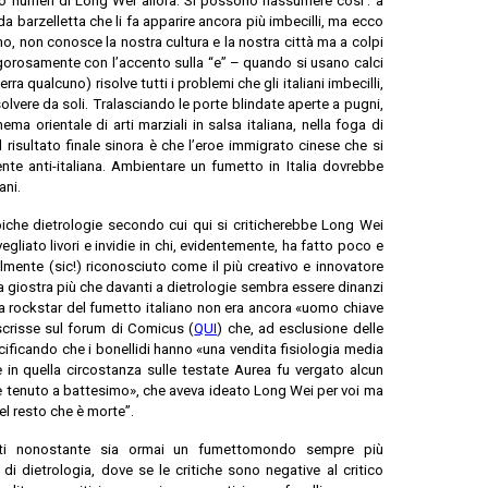
 numeri di Long Wei allora. Si possono riassumere così’: a
 da barzelletta che li fa apparire ancora più imbecilli, ma ecco
no, non conosce la nostra cultura e la nostra città ma a colpi
– rigorosamente con l’accento sulla “e” – quando si usano calci
ra qualcuno) risolve tutti i problemi che gli italiani imbecilli,
lvere da soli. Tralasciando le porte blindate aperte a pugni,
nema orientale di arti marziali in salsa italiana, nella foga di
l risultato finale sinora è che l’eroe immigrato cinese che si
te anti-italiana. Ambientare un fumetto in Italia dovrebbe
ani.
noiche dietrologie secondo cui qui si criticherebbe Long Wei
egliato livori e invidie in chi, evidentemente, ha fatto poco e
mente (sic!) riconosciuto come il più creativo e innovatore
lla giostra più che davanti a dietrologie sembra essere dinanzi
la rockstar del fumetto italiano non era ancora «uomo chiave
scrisse sul forum di Comicus (
QUI
) che, ad esclusione delle
pecificando che i bonellidi hanno «una vendita fisiologia media
e in quella circostanza sulle testate Aurea fu vergato alcun
ete tenuto a battesimo», che aveva ideato Long Wei per voi ma
l resto che è morte”.
ti nonostante sia ormai un fumettomondo sempre più
di dietrologia, dove se le critiche sono negative al critico