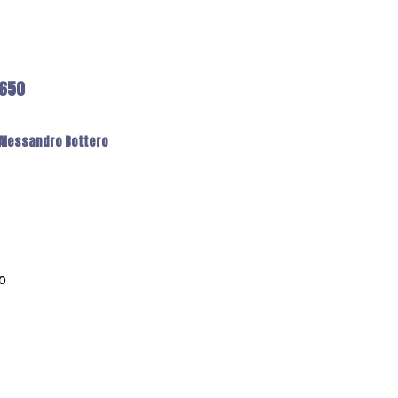
6650
: Alessandro Bottero
o