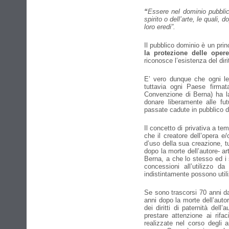
“
Essere nel dominio pubblico
spirito o dell’arte, le quali,
loro eredi”.
Il pubblico dominio è un princ
la protezione delle opere 
riconosce l’esistenza del dirit
E’ vero dunque che ogni leg
tuttavia ogni Paese firmat
Convenzione di Berna) ha l
donare liberamente alle fut
passate cadute in pubblico d
Il concetto di privativa a tem
che il creatore dell’opera e/
d’uso della sua creazione, t
dopo la morte dell’autore- ar
Berna, a che lo stesso ed i 
concessioni all’utilizzo da
indistintamente possono util
Se sono trascorsi 70 anni dal
anni dopo la morte dell’auto
dei diritti di paternità del
prestare attenzione ai rifa
realizzate nel corso degli 