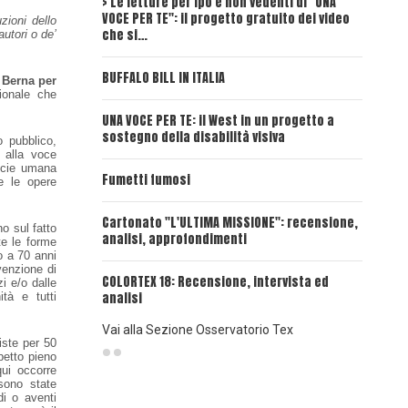
> Le letture per ipo e non vedenti di "UNA
Intervi
VOCE PER TE": il progetto gratuito dei video
Deadwoo
zioni dello
che si…
autori o de’
UNA VOC
BUFFALO BILL IN ITALIA
 Berna per
ionale che
UNA VOCE
UNA VOCE PER TE: il West in un progetto a
sostegno della disabilità visiva
o pubblico,
UNA VOC
 alla voce
INSANGU
ecie umana
Fumetti fumosi
re le opere
UNA VOC
Cartonato "L'ULTIMA MISSIONE": recensione,
PASSAT
no sul fatto
analisi, approfondimenti
tte le forme
o a 70 anni
UNA VOCE
nvenzione di
COLORTEX 18: Recensione, intervista ed
i e/o dalle
analisi
ità e tutti
Vai alla Sezione Osservatorio Tex
siste per 50
petto pieno
qui occorre
 sono state
di o aventi