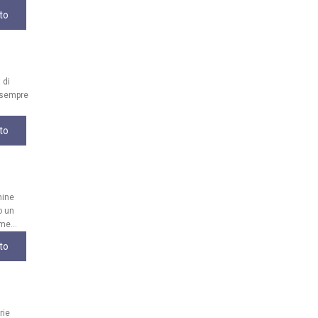
to
 di
, sempre
to
mine
o un
me...
to
rie