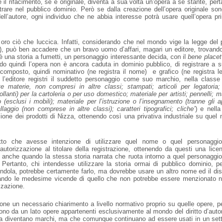
l rifacimento, se è originale, diventa a sua volta un’opera a se stante, perta
rare nel pubblico dominio. Però se dalla creazione dell’opera originale son
ell’autore, ogni individuo che ne abbia interesse potrà usare quell’opera p
oro ciò che luccica. Infatti, considerando che nel mondo vige la legge del p
), può ben accadere che un bravo uomo d’affari, magari un editore, trovando
 una storia a fumetti, un personaggio interessante decida, con il
bene place
do quindi l’opera non è ancora caduta in dominio pubblico, di registrare a 
mposto, quindi nominativo (ne registra il nome) e grafico (ne registra le
l’editore registri il suddetto personaggio come suo marchio, nella classe
e materie, non compresi in altre classi; stampati; articoli per legatoria; 
collanti) per la cartoleria o per uso domestico; materiale per artisti; pennelli;
io (esclusi i mobili); materiale per l’istruzione o l’insegnamento (tranne gli a
laggio (non comprese in altre classi); caratteri tipografici; cliche’
) e nell
zione dei prodotti di Nizza, ottenendo così una privativa industriale su quel
tto che avesse intenzione di utilizzare quel nome o quel personaggi
utorizzazione al titolare della registrazione, ottenendo da questi una licen
nche quando la stessa storia narrata che ruota intorno a quel personaggio 
 Pertanto, chi intendesse utilizzare la storia ormai di pubblico dominio, 
endola, potrebbe certamente farlo, ma dovrebbe usare un altro nome ed il di
rrando le medesime vicende di quello che non potrebbe essere menzionato n
zzazione.
one un necessario chiarimento a livello normativo proprio su quelle opere, 
ono da un lato opere appartenenti esclusivamente al mondo del diritto d’auto
ita diventano marchi, ma che comunque continuano ad essere usati in un sett