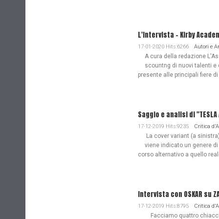
L'Intervista - Kirby Acade
17-01-2020 Hits:6266
Autori e 
A cura della redazione L'Ass
scountng di nuovi talenti e 
presente alle principali fiere di
Saggio e analisi di "TESL
17-12-2019 Hits:9235
Critica d'
La cover variant (a sinistra
viene indicato un genere di
corso alternativo a quello re
Intervista con OSKAR su Z
17-12-2019 Hits:8795
Critica d'
Facciamo quattro chiacchie