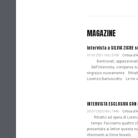
MAGAZINE
Intervista a SILVIA ZICHE s
01-01-2021 Hits:5706
Critica d'
Bentrovati, appassionati de
dell'intervista, comparsa s
ringrazio nuovamente. Ritratto
Lorenzo Barruscotto. Le tre vi
INTERVISTA ESCLUSIVA CON
26-07-2020 Hits:7446
Critica d'
Ritratto ad opera di Lorenz
tempo. Facciamo quattro ch
presentata ai lettori questa nu
riferimenti ai Dime Novels...