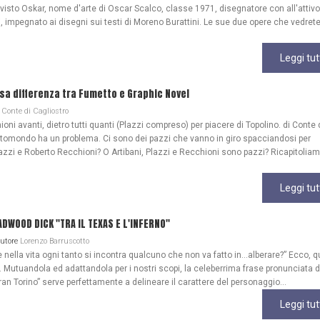
 visto Oskar, nome d'arte di Oscar Scalco, classe 1971, disegnatore con all'attivo
, impegnato ai disegni sui testi di Moreno Burattini. Le sue due opere che vedrete
Leggi tut
lsa differenza tra Fumetto e Graphic Novel
Conte di Cagliostro
ioni avanti, dietro tutti quanti (Plazzi compreso) per piacere di Topolino. di Conte 
ttomondo ha un problema. Ci sono dei pazzi che vanno in giro spacciandosi per
azzi e Roberto Recchioni? O Artibani, Plazzi e Recchioni sono pazzi? Ricapitoliam
Leggi tut
WOOD DICK "TRA IL TEXAS E L'INFERNO"
Autore
Lorenzo Barruscotto
ella vita ogni tanto si incontra qualcuno che non va fatto in…alberare?” Ecco, q
Mutuandola ed adattandola per i nostri scopi, la celeberrima frase pronunciata 
ran Torino” serve perfettamente a delineare il carattere del personaggio...
Leggi tut