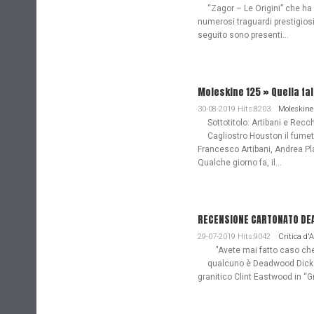
“Zagor – Le Origini” che ha
numerosi traguardi prestigiosi
seguito sono presenti...
Moleskine 125 » Quella fa
30-08-2019 Hits:8203
Moleskine
Sottotitolo: Artibani e Recch
Cagliostro Houston il fume
Francesco Artibani, Andrea Pl
Qualche giorno fa, il...
RECENSIONE CARTONATO DEAD
29-07-2019 Hits:9042
Critica d'
"Avete mai fatto caso che n
qualcuno è Deadwood Dick. 
granitico Clint Eastwood in “G