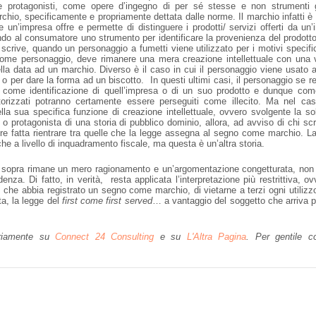
e protagonisti, come opere d’ingegno di per sé stesse e non strumenti g
chio, specificamente e propriamente dettata dalle norme. Il marchio infatti è l
he un’impresa offre e permette di distinguere i prodotti/ servizi offerti da un
nendo al consumatore uno strumento per identificare la provenienza del prodotto
 scrive, quando un personaggio a fumetti viene utilizzato per i motivi specific
come personaggio, deve rimanere una mera creazione intellettuale con una
lla data ad un marchio. Diverso è il caso in cui il personaggio viene usato
 per dare la forma ad un biscotto. In questi ultimi casi, il personaggio se re
 come identificazione di quell’impresa o di un suo prodotto e dunque com
orizzati potranno certamente essere perseguiti come illecito. Ma nel cas
a sua specifica funzione di creazione intellettuale, ovvero svolgente la so
o protagonista di una storia di pubblico dominio, allora, ad avviso di chi scr
e fatta rientrare tra quelle che la legge assegna al segno come marchio. L
che a livello di inquadramento fiscale, ma questa è un’altra storia.
 sopra rimane un mero ragionamento e un’argomentazione congetturata, non 
nza. Di fatto, in verità, resta applicata l’interpretazione più restrittiva, ov
che abbia registrato un segno come marchio, di vietarne a terzi ogni utilizzo
ta, la legge del
first come first served
… a vantaggio del soggetto che arriva 
).
nariamente su
Connect 24 Consulting
e su
L'Altra Pagina
. Per gentile c