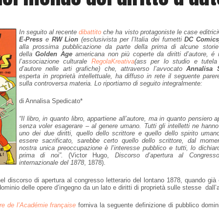
In seguito al recente
dibattito
che ha visto protagoniste le case editrici
E-Press
e
RW Lion
(esclusivista per l’Italia dei fumetti
DC Comic
alla prossima pubblicazione da parte della prima di alcune storie
della
Golden Age
americana non più coperte da diritti d’autore, é 
l’associazione culturale
RegolaKreativa
(ass per lo studio e tutela 
d’autore nelle arti grafiche) che, attraverso l’avvocato
Annalisa 
esperta in proprietà intellettuale, ha diffuso in rete il seguente parer
sulla controversa materia. Lo riportiamo di seguito integralmente:
di Annalisa Spedicato*
“Il libro, in quanto libro, appartiene all’autore, ma in quanto pensiero 
senza voler esagerare – al genere umano. Tutti gli intelletti ne hanno 
uno dei due diritti, quello dello scrittore e quello dello spirito uma
essere sacrificato, sarebbe certo quello dello scrittore, dal mome
nostra unica preoccupazione è l’interesse pubblico e tutti, lo dichia
prima di noi”.
(Victor Hugo,
Discorso d’apertura al Congresso 
internazionale del 1878
, 1878).
l discorso di apertura al congresso letterario del lontano 1878, quando già
ominio delle opere d’ingegno da un lato e diritti di proprietà sulle stesse dall’a
ire de l’Académie française
forniva la seguente definizione di pubblico domini