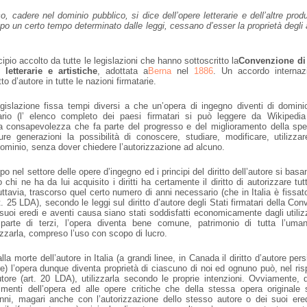
, cadere nel dominio pubblico, si dice dell’opere letterarie e dell’altre produ
 dopo un certo tempo determinato dalle leggi, cessano d’esser la proprietà degli 
ipio accolto da tutte le legislazioni che hanno sottoscritto la
Convenzione di
letterarie e artistiche
, adottata a
Berna
nel
1886
. Un accordo internaz
to d’autore in tutte le nazioni firmatarie.
islazione fissa tempi diversi a che un’opera di ingegno diventi di domini
ario (l’ elenco completo dei paesi firmatari si può leggere da Wikipedia
a consapevolezza che fa parte del progresso e del miglioramento della sp
ure generazioni la possibilità di conoscere, studiare, modificare, utilizza
ominio, senza dover chiedere l’autorizzazione ad alcuno.
po nel settore delle opere d’ingegno ed i principi del diritto dell’autore si basa
o chi ne ha da lui acquisito i diritti ha certamente il diritto di autorizzare tu
uttavia, trascorso quel certo numero di anni necessario (che in Italia è fissat
t. 25 LDA), secondo le leggi sul diritto d’autore degli Stati firmatari della Co
suoi eredi e aventi causa siano stati soddisfatti economicamente dagli utilizz
 parte di terzi, l’opera diventa bene comune, patrimonio di tutta l’uman
izzarla, compreso l’uso con scopo di lucro.
la morte dell’autore in Italia (a grandi linee, in Canada il diritto d’autore per
re) l’opera dunque diventa proprietà di ciascuno di noi ed ognuno può, nel ris
l’autore (art. 20 LDA), utilizzarla secondo le proprie intenzioni. Ovviamente, 
cimenti dell’opera ed alle opere critiche che della stessa opera originale
anni, magari anche con l’autorizzazione dello stesso autore o dei suoi ere