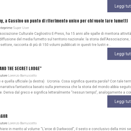
Leggi tut
my, a Cassino un punto di riferimento unico per chi vuole fare fumetti
Anteprime
Super User
ociazione Culturale Cagliostro E-Press, ha 15 anni alle spalle di meritoria attività
diffusione del media fumetto sul territorio nazionale: la storia dell'Associazione
 settore, racconta di più di 150 volumi pubblicati in questi tre lustri e...
Leggi tut
A AND THE SECRET LODGE"
Autore
Lorenzo Barruscotto
) e quella ufficiale (a destra) Ucronia. Cosa significa questa parola? Con tale ter
 narrativa fantastica basato sulla premessa che la storia del mondo abbia seguit
ale. Deriva dal greco e significa letteralmente “nessun tempo”, analogamente a co
Leggi tut
AGOR
Autore
Lorenzo Barruscotto
re in merito al volume “L'eroe di Darkwood”, il sesto e conclusivo della mini se