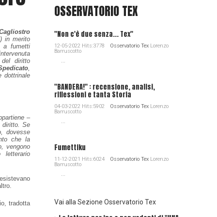
OSSERVATORIO TEX
Cagliostro
"Non c'è due senza... Tex"
s
) in merito
 a fumetti
12-05-2022 Hits:3778
Osservatorio Tex
Lorenzo
Barruscotto
intervenuta
del diritto
...
Spedicato
,
e dottrinale
"BANDERA!" : recensione, analisi,
riflessioni e tanta Storia
04-03-2022 Hits:5902
Osservatorio Tex
Lorenzo
Barruscotto
appartiene –
...
diritto. Se
no, dovesse
nto che la
Fumettiku
ro, vengono
letterario
11-12-2021 Hits:6024
Osservatorio Tex
Lorenzo
Barruscotto
...
 esistevano
ltro.
Vai alla Sezione Osservatorio Tex
o, tradotta