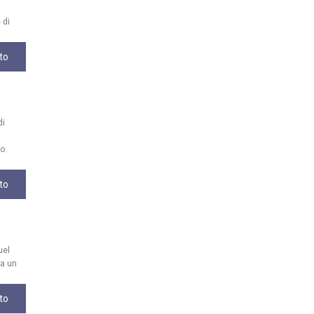
 di
to
di
o.
to
uel
da un
to