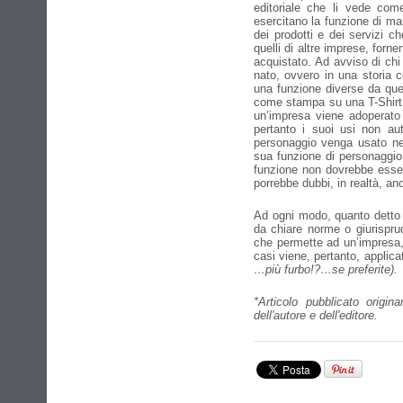
editoriale che li vede com
esercitano la funzione di mar
dei prodotti e dei servizi c
quelli di altre imprese, for
acquistato. Ad avviso di chi
nato, ovvero in una storia 
una funzione diverse da que
come stampa su una T-Shirt o
un’impresa viene adoperato
pertanto i suoi usi non aut
personaggio venga usato nell
sua funzione di personaggio 
funzione non dovrebbe esser
porrebbe dubbi, in realtà, an
Ad ogni modo, quanto detto
da chiare norme o giurisprude
che permette ad un’impresa, 
casi viene, pertanto, applica
…più furbo!?…se preferite
*Articolo pubblicato origi
dell'autore e dell'editore.