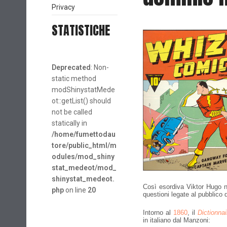
Privacy
STATISTICHE
Deprecated
: Non-
static method
modShinystatMede
ot::getList() should
not be called
statically in
/home/fumettodau
tore/public_html/m
odules/mod_shiny
stat_medeot/mod_
shinystat_medeot.
Così esordiva Viktor Hugo ne
php
on line
20
questioni legate al pubblico d
Intorno al
1860
, il
Dictionna
in italiano dal Manzoni: