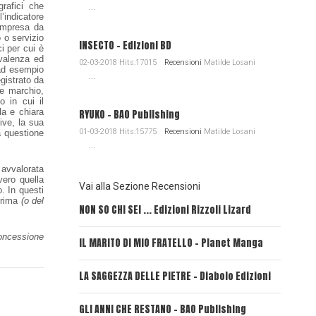
rafici che
...
’indicatore
’impresa da
 o servizio
INSECTO - Edizioni BD
i per cui è
 valenza ed
02-03-2018 Hits:17015
Recensioni
Matilde Losani
 ad esempio
...
gistrato da
e marchio,
o in cui il
la e chiara
RYUKO - BAO Publishing
ive, la sua
01-03-2018 Hits:15775
Recensioni
Matilde Losani
a questione
...
avvalorata
vero quella
Vai alla Sezione Recensioni
. In questi
prima
(o del
NON SO CHI SEI ... Edizioni Rizzoli Lizard
L'EROE E
oncessione
IL MARITO DI MIO FRATELLO - Planet Manga
SerVamp
LA SAGGEZZA DELLE PIETRE - Diabolo Edizioni
REVERIE
GLI ANNI CHE RESTANO - BAO Publishing
FIRE PU