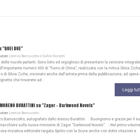
u "QUEI DUE"
Autore
Lorenzo Barruscotto e Dafne Riccietti
lle nuvole parlanti. Sono lieto ed orgoglioso di presentarvi la versione integrale
ull'importante numero 300 di “Fumo di China”, realizzata con la mitica Silvia Zich
 di Silvia Ziche, visionato anche dall'artista prima della pubblicazione, ad opera 
gnette che troverete ad...
Leggi tut
 MORENO BURATTINI su "Zagor - Darkwood Novels"
Autore
Lorenzo Barruscotto
o Barruscotto, autografato dallo stesso Burattini. Buongiorno e grazie per il s
iacchiere sulla nuova miniserie di Zagor “Darkwood Novels”. - Nel primo volume
ova iniziativa editoriale targata Spirito con la Scure anche con dotte citazioni e