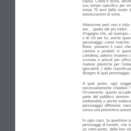
causa. Come è ovvio, anche i
suo tempo specifico per ent
ormai 70 anni dalla morte d
autorizzazioni di sorta.
Attenzione però non è tutto 
era… quella del più furbo!…
d’ingegno che, ad esempio, è
o di chi per lui, anche quan
personaggio come marchio co
Bene, poniamo il caso che 
cartone e prodotti in quest
cartoleria; adesivi (materie 
scrivere e articoli per uffic
materie plastiche per l’imbal
(
giocattoli..)
della classifica
disegno di quel personaggio.
A quel punto, ogni sogge
necessariamente chiedere l’a
Ovviamente, questo accade a
parte del pubblico dominio.
rieditandola o anche traduc
personaggio differente, na
senza una preventiva autori
In ogni caso, la questione p
personaggi di fumetti, che s
un certo punto, della loro v