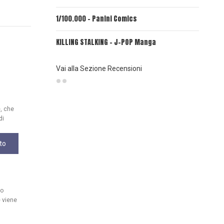
1/100.000 - Panini Comics
MY CAPR
KILLING STALKING - J-POP Manga
PSYCO-P
(Planet
Vai alla Sezione Recensioni
e, che
di
to
uo
 viene