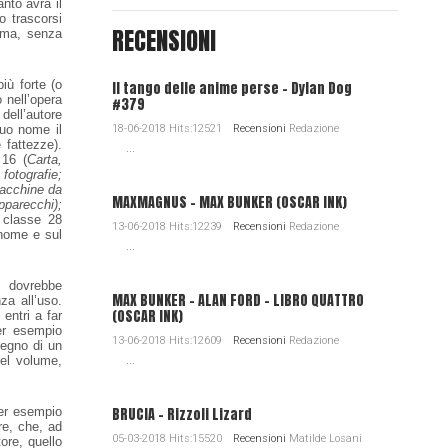
nto avrà il
o trascorsi
RECENSIONI
rima, senza
iù forte (o
Il tango delle anime perse - Dylan Dog
 nell’opera
#379
t
dell’autore
suo nome il
18-06-2018 Hits:12521
Recensioni
Redazione
 fattezze).
...
 16 (
Carta,
fotografie;
 macchine da
MAXMAGNUS – MAX BUNKER (OSCAR INK)
pparecchi);
a classe 28
13-06-2018 Hits:12239
Recensioni
Redazione
 nome e sul
...
o dovrebbe
MAX BUNKER – ALAN FORD – LIBRO QUATTRO
za all’uso.
(OSCAR INK)
entri a far
per esempio
13-06-2018 Hits:12609
Recensioni
Redazione
segno di un
el volume,
...
per esempio
BRUCIA - Rizzoli Lizard
re, che, ad
05-03-2018 Hits:15520
Recensioni
Matilde Losani
ore, quello