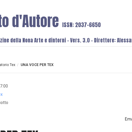
to d'Autore
ISSN: 2037-6650
ine della Nona Arte e dintorni - Vers. 3.0 - Direttore: Aless
torio Tex
/
UNA VOCE PER TEX
17:00
ex
cotto
Ema