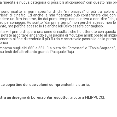
a "inedita e nuova categoria di possibili aficionados" con questo mio pr
i sono risalito ai nomi specifici di chi “mi piaceva” di più tra coloro
rriera” di cinefilo. Ed anche la mia fidanzata può confermare che ogni
edere un film insieme, fin dai primi tempi non riuscivo a non dire “ehi, 
altro personaggio. Ho scritto "dai primi tempi" non perché adesso non lo
nte, ma perché adesso lo fa anche lei! Devo essere contagioso.
tarvi il primo di spero una serie di risultati che ho ottenuto con questa
che potete ascoltare andando sulla pagina di Youtube al link posto all'inizi
amento al fine di renderla il più fluida e scorrevole possibile della prima
brica.
omparsa sugli albi 680 e 681, “La pista dei Forrester” e “Tabla Sagrada”,
 su testi dell'altrettanto grande Pasquale Ruju.
Le copertine dei due volumi comprendenti la storia,
stra un disegno di Lorenzo Barruscotto, tributo a FILIPPUCCI.