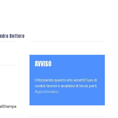
andro Bottero
AVVISO
Utilizzando questo sito accetti l’uso di
cookie tecnici e analatici di terze parti.
Approfondisci
.
il
Stampa