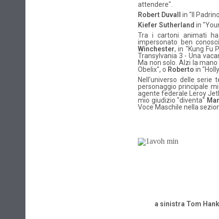
attendere".
Robert Duvall
in "Il Padrin
Kiefer Sutherland
in "Youn
Tra i cartoni animati h
impersonato ben conosciu
Winchester
, in "Kung Fu
Transylvania 3 - Una vaca
Ma non solo. Alzi la mano
Obelix", o
Roberto
in "Holl
Nell'universo delle serie
personaggio principale mi
agente federale Leroy Jeth
mio giudizio "diventa"
Ma
Voce Maschile nella sezio
a sinistra Tom Hank