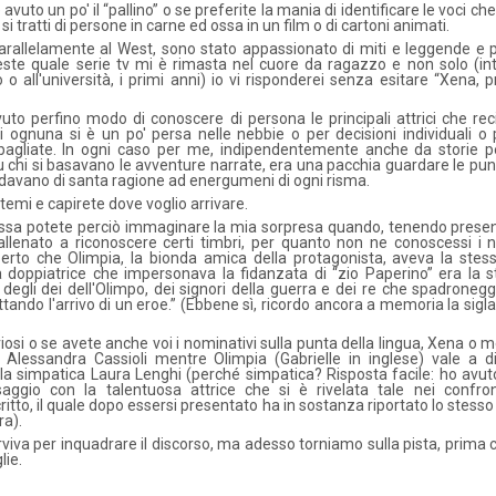
vuto un po' il “pallino” o se preferite la mania di identificare le voci c
i tratti di persone in carne ed ossa in un film o di cartoni animati.
 parallelamente al West, sono stato appassionato di miti e leggende e 
ste quale serie tv mi è rimasta nel cuore da ragazzo e non solo (in
o all'università, i primi anni) io vi risponderei senza esitare “Xena, p
uto perfino modo di conoscere di persona le principali attrici che rec
 ognuna si è un po' persa nelle nebbie o per decisioni individuali o 
sbagliate. In ogni caso per me, indipendentemente anche da storie p
u chi si basavano le avventure narrate, era una pacchia guardare le punt
 le davano di santa ragione ad energumeni di ogni risma.
emi e capirete dove voglio arrivare.
ssa potete perciò immaginare la mia sorpresa quando, tenendo present
allenato a riconoscere certi timbri, per quanto non ne conoscessi i 
erto che Olimpia, la bionda amica della protagonista, aveva la stes
 doppiatrice che impersonava la fidanzata di “zio Paperino” era la 
degli dei dell'Olimpo, dei signori della guerra e dei re che spadroneg
ando l'arrivo di un eroe.” (Ebbene sì, ricordo ancora a memoria la sigla
iosi o se avete anche voi i nominativi sulla punta della lingua, Xena o 
Alessandra Cassioli mentre Olimpia (Gabrielle in inglese) vale a 
la simpatica Laura Lenghi (perché simpatica? Risposta facile: ho avu
ggio con la talentuosa attrice che si è rivelata tale nei confron
critto, il quale dopo essersi presentato ha in sostanza riportato lo stes
ra).
rviva per inquadrare il discorso, ma adesso torniamo sulla pista, prima c
lie.