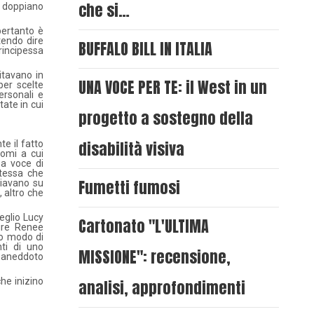
che si…
he doppiano
pertanto è
tendo dire
BUFFALO BILL IN ITALIA
rincipessa
itavano in
UNA VOCE PER TE: il West in un
per scelte
ersonali e
ate in cui
progetto a sostegno della
disabilità visiva
e il fatto
nomi a cui
sa voce di
stessa che
Fumetti fumosi
giavano su
, altro che
meglio Lucy
Cartonato "L'ULTIMA
dire Renee
to modo di
ti di uno
MISSIONE": recensione,
so aneddoto
he inizino
analisi, approfondimenti