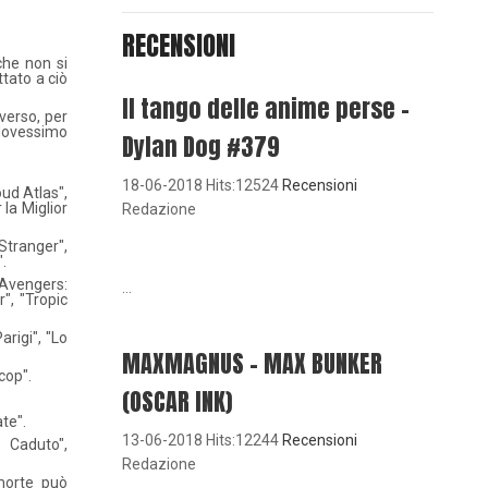
RECENSIONI
che non si
tato a ciò
Il tango delle anime perse -
iverso, per
 dovessimo
Dylan Dog #379
18-06-2018 Hits:12524
Recensioni
oud Atlas",
 la Miglior
Redazione
Stranger",
".
 "Avengers:
...
", "Tropic
rigi", "Lo
MAXMAGNUS – MAX BUNKER
ocop".
(OSCAR INK)
te".
13-06-2018 Hits:12244
Recensioni
 Caduto",
Redazione
morte può