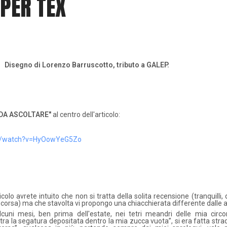
 PER TEX
Disegno di Lorenzo Barruscotto, tributo a GALEP.
 DA ASCOLTARE"
al centro dell'articolo:
om/watch?v=HyOowYeG5Zo
icolo avrete intuito che non si tratta della solita recensione (tranquilli,
 corsa) ma che stavolta vi propongo una chiacchierata differente dalle a
uni mesi, ben prima dell'estate, nei tetri meandri delle mia circo
tra la segatura depositata dentro la mia zucca vuota”, si era fatta strad