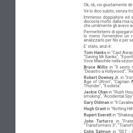
Ok, ok, voi giustamente dir
Ve lo dico subito, senza tr
Immenso doppiatore ed att
discosta molto dalla mia i
che umilmente gli avevo a
Permettetemi di spiegarvi i
lo meno fornendovi un ri
analizzarlo per filo e per
E' stato, anzi è:
Tom Hanks
in "Cast Away"
"Saving Mr Banks", "Il pont
Voce Maschile nella sezion
Bruce Willis
in "Il sesto 
"Disastro a Hollywood", "Red
Robert Downey Jr.
in "Iro
Age of Ultron", "Captain 
Thunder", "Il solista".
Jackie Chan
in "Rush Hour
smoking", "Accidental Spy
Gary Oldman
in "Il Cavalie
Hugh Grant
in "Notting Hi
Rupert Everett
in "Shakesp
John Turturro
in "Frate
"Transformers 3", "Transfo
Colin Salmon
in "007 - 