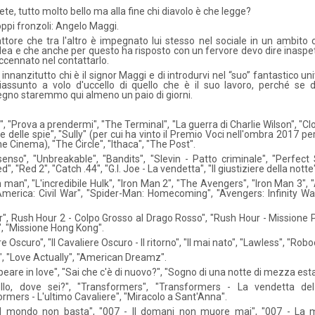
ete, tutto molto bello ma alla fine chi diavolo è che legge?
oppi fronzoli: Angelo Maggi.
ore che tra l'altro è impegnato lui stesso nel sociale in un ambito 
dea e che anche per questo ha risposto con un fervore devo dire inaspet
ccennato nel contattarlo.
nnanzitutto chi è il signor Maggi e di introdurvi nel “suo” fantastico un
assunto a volo d'uccello di quello che è il suo lavoro, perché se
 segno staremmo qui almeno un paio di giorni.
, "Prova a prendermi", "The Terminal", "La guerra di Charlie Wilson", "Cl
e delle spie", "Sully" (per cui ha vinto il Premio Voci nell'ombra 2017 per
e Cinema), "The Circle", "Ithaca", "The Post".
senso", "Unbreakable", "Bandits", "Slevin - Patto criminale", "Perfect 
", "Red 2", "Catch .44", "G.I. Joe - La vendetta", "Il giustiziere della notte
n man", "L'incredibile Hulk", "Iron Man 2", "The Avengers", "Iron Man 3",
America: Civil War", "Spider-Man: Homecoming", "Avengers: Infinity War
", Rush Hour 2 - Colpo Grosso al Drago Rosso", "Rush Hour - Missione Pa
", "Missione Hong Kong".
re Oscuro", "Il Cavaliere Oscuro - Il ritorno", "Il mai nato", "Lawless", "Rob
ll", "Love Actually", "American Dreamz".
eare in love", "Sai che c'è di nuovo?", "Sogno di una notte di mezza esta
llo, dove sei?", "Transformers", "Transformers - La vendetta del
rmers - L'ultimo Cavaliere", "Miracolo a Sant'Anna".
Il mondo non basta", "007 - Il domani non muore mai", "007 - La 