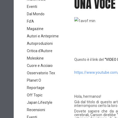
UNA VOCE
Eventi
Dal Mondo
Fd'A
Magazine
Autori e Anteprime
Autoproduzioni
Critica d'Autore
Moleskine
Questo è il link del
"VIDEO
Cuore e Acciaio
https://www.youtube.c
Osservatorio Tex
Planet O
Reportage
Off Topic
Hola, hermanos!
Già dal titolo di questo art
Japan Lifestyle
interrompono certo la loro
Recensioni
Dovete sapere che da alc
cerebrali, Carson direbbe “
Eventi