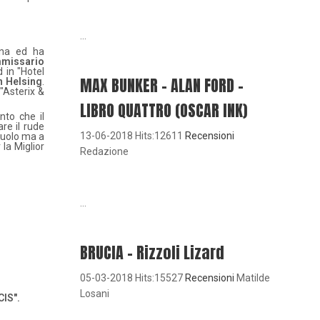
...
ona ed ha
missario
 in "Hotel
MAX BUNKER – ALAN FORD –
 Helsing
.
 "Asterix &
LIBRO QUATTRO (OSCAR INK)
nto che il
re il rude
13-06-2018 Hits:12611
Recensioni
ruolo ma a
 la Miglior
Redazione
...
BRUCIA - Rizzoli Lizard
05-03-2018 Hits:15527
Recensioni
Matilde
Losani
CIS".