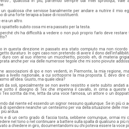
verso”, qualcosa in più, partendo sempre dai miei sproloqui, vale 
ne.
un qualcosa che servisse banalmente per andare a nutrire il mio ego
i una forte terapia a base di ricostituenti.
 era un altro.
 spiattello subito cosa mi era passato per la testa.
rché chi ha difficoltà a vedere o non può proprio farlo deve restare f
tto?
ivo in questa direzione in passato era stato compiuto ma non ricordo 
etto duraturo. In ogni caso non pretendo di avere il dono dell'infallibili
 duro con al suo interno un mucchietto, piccolo eh, di materia grigi
rata anche per via delle numerose tegole che mi sono piovute addoss
ne associazioni di ipo e non vedenti, in Piemonte, la mia regione, m
io a livello nazionale, a cui sottoporre la mia proposta. E devo dire 
smo all'idea. Giusto, ma quale idea?
ati da soli, specialmente se non avete resistito e siete subito andati a
te sotto il disegno di Tex che impenna il cavallo, in cima a queste 
di Tex scritta da me, letta da una voce famosa, un attore o un doppiat
tendo dal niente ed essendo un signor nessuno qualunque. Se in più ci 
tà di spendere neanche un centesimo per via della situazione delle mie 
 più ardua.
ni e di un certo grado di faccia tosta, sebbene comunque, ormai mi 
ere nel tono o nel continuare a battere sulla spalla di qualcuno a più r
ato a chiedere in giro, documentandomi su chi poteva essere la voce pi