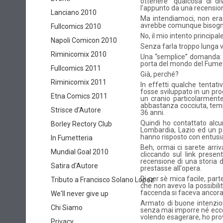
ottenere “qualcosa di di
l'appunto da una recensio
Lanciano 2010
Ma intendiamoci, non era 
avrebbe comunque bisogno d
Fullcomics 2010
No, il mio intento principale
Napoli Comicon 2010
Senza farla troppo lunga vi
Riminicomix 2010
Una “semplice” domanda: pe
porta del mondo del Fume
Fullcomics 2011
Già, perché?
Riminicomix 2011
In effetti qualche tentat
fosse sviluppato in un prog
Etna Comics 2011
un cranio particolarmente
abbastanza cocciuta, temp
Strisce d'Autore
36 anni.
Quindi ho contattato alcu
Borley Rectory Club
Lombardia, Lazio ed un pa
hanno risposto con entusia
In Fumetteria
Beh, ormai ci sarete arriv
Mundial Goal 2010
cliccando sul link presen
recensione di una storia 
Satira d'Autore
prestasse all'opera.
Di per sè mica facile, par
Tributo a Francisco Solano Lopez
che non avevo la possibili
faccenda si faceva ancora
We'll never give up
Armato di buone intenzio
Chi Siamo
senza mai imporre né ecced
volendo esagerare, ho prov
Privacy