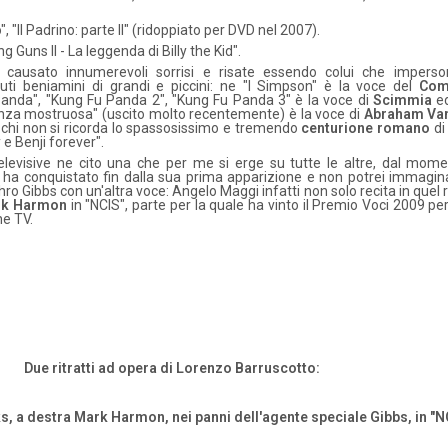
o", "Il Padrino: parte II" (ridoppiato per DVD nel 2007).
g Guns II - La leggenda di Billy the Kid".
a causato innumerevoli sorrisi e risate essendo colui che impers
ti beniamini di grandi e piccini: ne "I Simpson" è la voce del
Com
 Panda", "Kung Fu Panda 2", "Kung Fu Panda 3" è la voce di
Scimmia
ed
nza mostruosa" (uscito molto recentemente) è la voce di
Abraham Van
 chi non si ricorda lo spassosissimo e tremendo
centurione romano
di
y e Benji forever".
 televisive ne cito una che per me si erge su tutte le altre, dal mome
 ha conquistato fin dalla sua prima apparizione e non potrei immagina
ro Gibbs con un'altra voce: Angelo Maggi infatti non solo recita in quel 
rk Harmon
in "NCIS", parte per la quale ha vinto il Premio Voci 2009 per
ne TV.
Due ritratti ad opera di Lorenzo Barruscotto:
s, a destra Mark Harmon, nei panni dell'agente speciale Gibbs, in "N