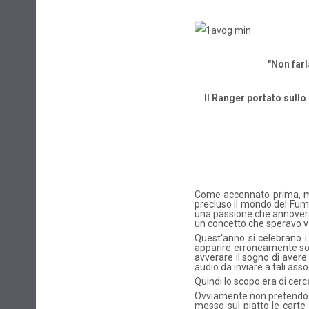
"Non farl
Il Ranger portato sullo
Come accennato prima, mi
precluso il mondo del Fume
una passione che annovera 
un concetto che speravo v
Quest'anno si celebrano i 
apparire erroneamente solt
avverare il sogno di aver
audio da inviare a tali asso
Quindi lo scopo era di cerc
Ovviamente non pretendo d
messo sul piatto le carte