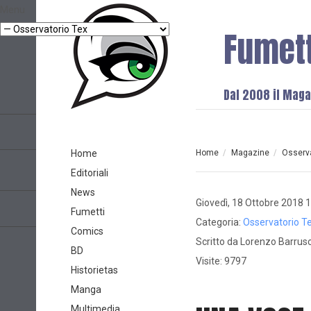
Menu
Fumet
Dal 2008 il Magaz
Home
Home
/
Magazine
/
Osserva
Editoriali
News
Giovedì, 18 Ottobre 2018 
Fumetti
Categoria:
Osservatorio T
Comics
Scritto da
Lorenzo Barrus
BD
Visite: 9797
Historietas
Manga
Multimedia