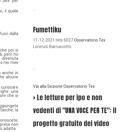
a dire per
...
, il quale
Fumettiku
uori dalla
11-12-2021 Hits:6027
Osservatorio Tex
Lorenzo Barruscotto
che poi si
tà, però ho
a divenuta
o nei miei
...
a anche in
che alcune
Vai alla Sezione Osservatorio Tex
 curiosare
righe: una
> Le letture per ipo e non
ore che si
aggiungete
vedenti di "UNA VOCE PER TE": il
tasche, la
conoscete,
progetto gratuito dei video
iprese non
ù adatta.