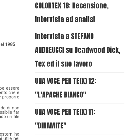
COLORTEX 18: Recensione,
intervista ed analisi
Intervista a STEFANO
del 1985
ANDREUCCI su Deadwood Dick,
Tex ed il suo lavoro
UNA VOCE PER TE(X) 12:
be essere
"L'APACHE BIANCO"
ento che è
r proporre
ndo di non
UNA VOCE PER TE(X) 11:
sibile far
do un file
"DINAMITE"
estern, ho
 utile nei