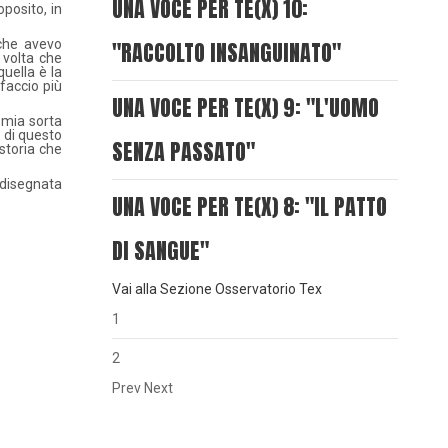
UNA VOCE PER TE(X) 10:
oposito, in
 che avevo
"RACCOLTO INSANGUINATO"
 volta che
quella è la
 faccio più
UNA VOCE PER TE(X) 9: "L'UOMO
 mia sorta
o di questo
SENZA PASSATO"
 storia che
 disegnata
UNA VOCE PER TE(X) 8: "IL PATTO
DI SANGUE"
Vai alla Sezione Osservatorio Tex
1
2
Prev
Next