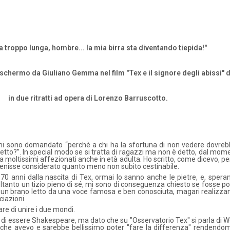
a troppo lunga, hombre... la mia birra sta diventando tiepida!"
 schermo da Giuliano Gemma nel film "Tex e il signore degli abissi" 
in due ritratti ad opera di Lorenzo Barruscotto.
 sono domandato “perchè a chi ha la sfortuna di non vedere dovreb
tto?”. In special modo se si tratta di ragazzi ma non è detto, dal mom
moltissimi affezionati anche in età adulta. Ho scritto, come dicevo, pe
enisse considerato quanto meno non subito cestinabile.
70 anni dalla nascita di Tex, ormai lo sanno anche le pietre, e, spera
anto un tizio pieno di sé, mi sono di conseguenza chiesto se fosse pos
e un brano letto da una voce famosa e ben conosciuta, magari realizzan
ciazioni.
are di unire i due mondi.
i essere Shakespeare, ma dato che su "Osservatorio Tex" si parla di W
 che avevo e sarebbe bellissimo poter "fare la differenza" rendendomi