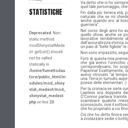
Va detto che io ho sempre a
quel tale personaggio, che s
STATISTICHE
Fin dalla più tenera età,
naturale che se mi chiede
anche quando ero al liceo 
guerriera”.
Nel corso degli anni ho av
Deprecated
: Non-
quello show, anche se poi
lavorative terribilmente 
static method
dall'accuratezza storica s
modShinystatMede
un paio di “belle figliole”
ot::getList() should
Non sono impazzito, seguit
not be called
Forti di questa mia preme
che già avevo l'orecchio 
statically in
corrispondevano, ho scop
/home/fumettodau
Paperina! Esattamente, la
avevo ritrovato “al tempo 
tore/public_html/m
una Terra in tumulto aspett
poesie delle elementari…)
odules/mod_shiny
Per la cronaca se siete cur
stat_medeot/mod_
Lawless era doppiata da 
shinystat_medeot.
O'Connor parlava tramite 
scambiare qualche messa
php
on line
20
sconosciuto, cioè il sottos
che ho propinato a voi fino
Ciò che ho detto finora se
a svolazzare sedie o bottig