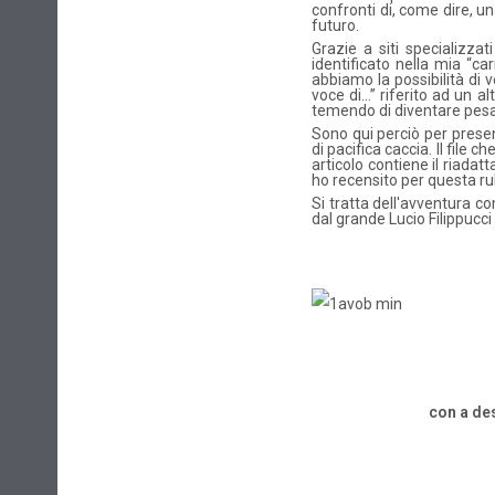
confronti di, come dire, un
futuro.
Grazie a siti specializzat
identificato nella mia “ca
abbiamo la possibilità di v
voce di...” riferito ad un 
temendo di diventare pesa
Sono qui perciò per presen
di pacifica caccia. Il file 
articolo contiene il riadatt
ho recensito per questa ru
Si tratta dell'avventura c
dal grande Lucio Filippucci
con a de