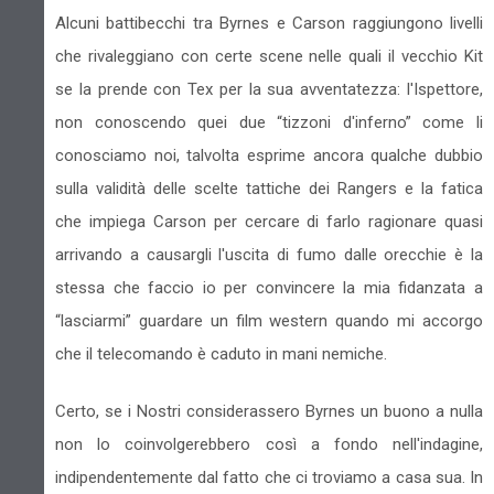
Alcuni battibecchi tra Byrnes e Carson raggiungono livelli
che rivaleggiano con certe scene nelle quali il vecchio Kit
se la prende con Tex per la sua avventatezza: l'Ispettore,
non conoscendo quei due “tizzoni d'inferno” come li
conosciamo noi, talvolta esprime ancora qualche dubbio
sulla validità delle scelte tattiche dei Rangers e la fatica
che impiega Carson per cercare di farlo ragionare quasi
arrivando a causargli l'uscita di fumo dalle orecchie è la
stessa che faccio io per convincere la mia fidanzata a
“lasciarmi” guardare un film western quando mi accorgo
che il telecomando è caduto in mani nemiche.
Certo, se i Nostri considerassero Byrnes un buono a nulla
non lo coinvolgerebbero così a fondo nell'indagine,
indipendentemente dal fatto che ci troviamo a casa sua. In