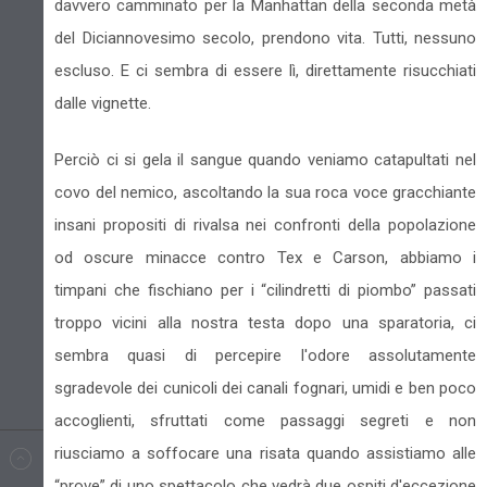
davvero camminato per la Manhattan della seconda metà
del Diciannovesimo secolo, prendono vita. Tutti, nessuno
escluso. E ci sembra di essere lì, direttamente risucchiati
dalle vignette.
Perciò ci si gela il sangue quando veniamo catapultati nel
covo del nemico, ascoltando la sua roca voce gracchiante
insani propositi di rivalsa nei confronti della popolazione
od oscure minacce contro Tex e Carson, abbiamo i
timpani che fischiano per i “cilindretti di piombo” passati
troppo vicini alla nostra testa dopo una sparatoria, ci
sembra quasi di percepire l'odore assolutamente
sgradevole dei cunicoli dei canali fognari, umidi e ben poco
accoglienti, sfruttati come passaggi segreti e non
riusciamo a soffocare una risata quando assistiamo alle
“prove” di uno spettacolo che vedrà due ospiti d'eccezione