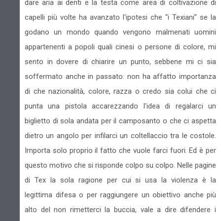
dare aria ai denti e la testa come area di coltivazione di
capelli più volte ha avanzato l'ipotesi che “i Texiani” se la
godano un mondo quando vengono malmenati uomini
appartenenti a popoli quali cinesi o persone di colore, mi
sento in dovere di chiarire un punto, sebbene mi ci sia
soffermato anche in passato: non ha affatto importanza
di che nazionalità, colore, razza o credo sia colui che ci
punta una pistola accarezzando l'idea di regalarci un
biglietto di sola andata per il camposanto o che ci aspetta
dietro un angolo per infilarci un coltellaccio tra le costole.
Importa solo proprio il fatto che vuole farci fuori. Ed è per
questo motivo che si risponde colpo su colpo. Nelle pagine
di Tex la sola ragione per cui si usa la violenza è la
legittima difesa o per raggiungere un obiettivo anche più
alto del non rimetterci la buccia, vale a dire difendere i