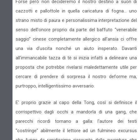
Forse però non decideremo il nostro destino a suon di
cazzotti e pallottole in quella caricatura di fogna... uno
strano misto di paura e personalissima interpretazione del
senso dell'onore proprio da parte del baffuto “venerabile
saggio” cinese completamente allergico all'ansia ci offre
una via d'uscita nonché un aiuto insperato. Davanti
all'immancabile tazza di tè si inizia infatti a delineare una
proposta che potrebbe rivelarsi maledettamente utile per
cercare di prendere di sorpresa il nostro deforme ma,
purtroppo, intelligentissimo avversario.
E' proprio grazie al capo della Tong, così si definisce il
corrispettivo dagli occhi a mandorla di una gang, che
parecchi ricordi tornano a galla: l'autore dei testi
“costringe” abilmente il lettore ad un fulmineo excursus
che funge da rapidissimo riassunto delle avventure che