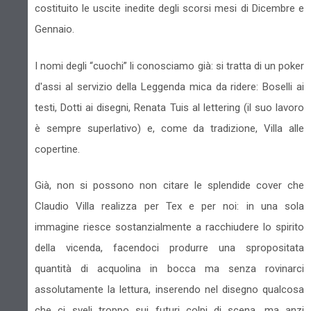
costituito le uscite inedite degli scorsi mesi di Dicembre e
Gennaio.
I nomi degli “cuochi” li conosciamo già: si tratta di un poker
d'assi al servizio della Leggenda mica da ridere: Boselli ai
testi, Dotti ai disegni, Renata Tuis al lettering (il suo lavoro
è sempre superlativo) e, come da tradizione, Villa alle
copertine.
Già, non si possono non citare le splendide cover che
Claudio Villa realizza per Tex e per noi: in una sola
immagine riesce sostanzialmente a racchiudere lo spirito
della vicenda, facendoci produrre una spropositata
quantità di acquolina in bocca ma senza rovinarci
assolutamente la lettura, inserendo nel disegno qualcosa
che ci sveli troppo sui futuri colpi di scena, ma anzi