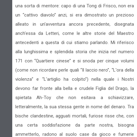
una sorta di mentore: capo di una Tong di Frisco, non era
un “cattivo diavolo” anzi, si era dimostrato un prezioso
alleato in un'avventura ancora precedente, disegnata
anch'essa da Letteri, come le altre storie del Maestro
antecedenti a questa di cui stiamo parlando. Mi riferisco
alla lunghissima e splendida storia che inizia nel numero
171 con “Quartiere cinese” e si snoda per cinque volumi
(come non ricordare perle quali “Il laccio nero”, “L'ora della
violenza” e “L'artiglio ha colpito”) nella quale i Nostri
devono far fronte alla bella e crudele Figlia del Drago, la
spietata Ah-Toy che non esitava a schiavizzare,
letteralmente, la sua stessa gente in nome del denaro. Tra
bische clandestine, agguati mortali, furiose risse che, con
una certa soddisfazione da parte nostra, bisogna
ammetterlo, radono al suolo case da gioco e fumerie