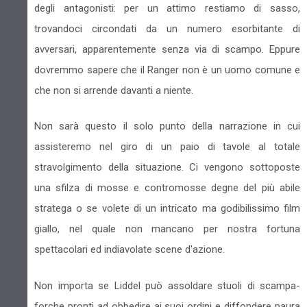
degli antagonisti: per un attimo restiamo di sasso,
trovandoci circondati da un numero esorbitante di
avversari, apparentemente senza via di scampo. Eppure
dovremmo sapere che il Ranger non è un uomo comune e
che non si arrende davanti a niente.
Non sarà questo il solo punto della narrazione in cui
assisteremo nel giro di un paio di tavole al totale
stravolgimento della situazione. Ci vengono sottoposte
una sfilza di mosse e contromosse degne del più abile
stratega o se volete di un intricato ma godibilissimo film
giallo, nel quale non mancano per nostra fortuna
spettacolari ed indiavolate scene d'azione.
Non importa se Liddel può assoldare stuoli di scampa-
forche pronti ad obbedire ai suoi ordini e diffondere paura