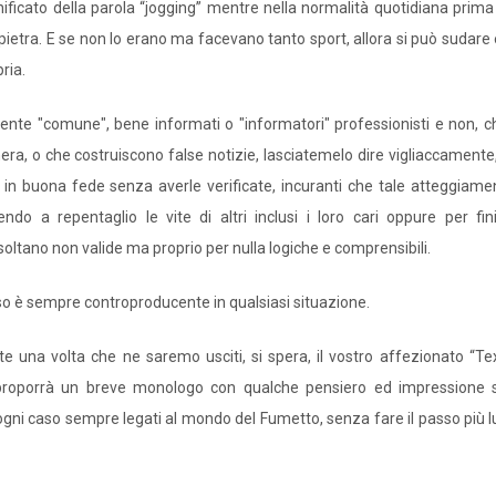
ificato della parola “jogging” mentre nella normalità quotidiana prima
 pietra. E se non lo erano ma facevano tanto sport, allora si può sudare
ria.
gente "comune", bene informati o "informatori" professionisti e non, c
nera, o che costruiscono false notizie, lasciatemelo dire vigliaccamente
in buona fede senza averle verificate, incuranti che tale atteggiame
o a repentaglio le vite di altri inclusi i loro cari oppure per fin
soltano non valide ma proprio per nulla logiche e comprensibili.
 è sempre controproducente in qualsiasi situazione.
una volta che ne saremo usciti, si spera, il vostro affezionato “Tex
proporrà un breve monologo con qualche pensiero ed impressione 
gni caso sempre legati al mondo del Fumetto, senza fare il passo più l