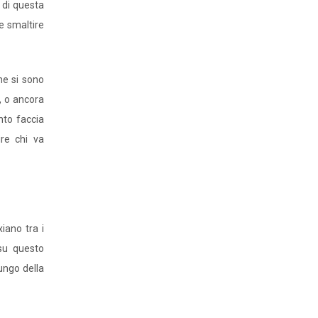
 di questa
 e smaltire
he si sono
, o ancora
nto faccia
ire chi va
iano tra i
su questo
ungo della