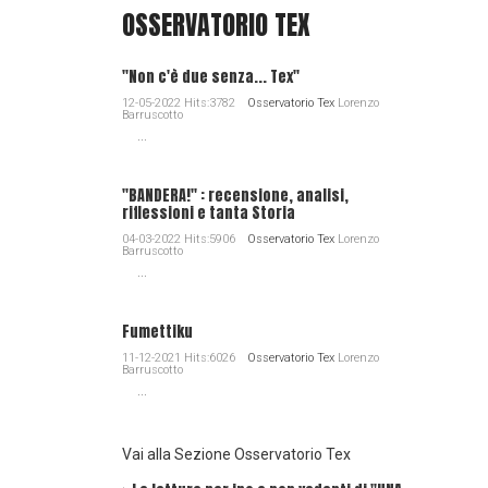
OSSERVATORIO TEX
"Non c'è due senza... Tex"
12-05-2022 Hits:3782
Osservatorio Tex
Lorenzo
Barruscotto
...
"BANDERA!" : recensione, analisi,
riflessioni e tanta Storia
04-03-2022 Hits:5906
Osservatorio Tex
Lorenzo
Barruscotto
...
Fumettiku
11-12-2021 Hits:6026
Osservatorio Tex
Lorenzo
Barruscotto
...
Vai alla Sezione Osservatorio Tex