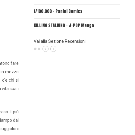
1/100.000 - Panini Comics
MY CAPR
KILLING STALKING - J-POP Manga
PSYCO-P
(Planet
Vai alla Sezione Recensioni
entono fare
o in mezzo
c'è chi si
vita sua i
.
asa il più
 lampo dal
iuggioloni