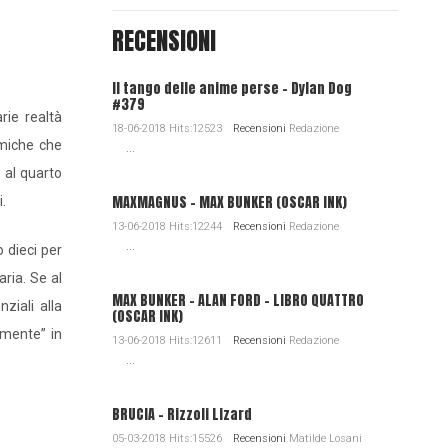
RECENSIONI
Il tango delle anime perse - Dylan Dog
#379
rie realtà
18-06-2018 Hits:12523
Recensioni
Redazione
lmiche che
...
 al quarto
MAXMAGNUS – MAX BUNKER (OSCAR INK)
i.
13-06-2018 Hits:12244
Recensioni
Redazione
...
 dieci per
ria. Se al
MAX BUNKER – ALAN FORD – LIBRO QUATTRO
ziali alla
(OSCAR INK)
 mente” in
13-06-2018 Hits:12611
Recensioni
Redazione
...
BRUCIA - Rizzoli Lizard
05-03-2018 Hits:15526
Recensioni
Matilde Losani