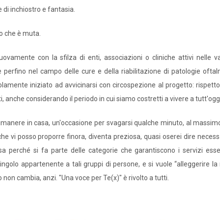
 di inchiostro e fantasia.
o che è muta.
vamente con la sfilza di enti, associazioni o cliniche attivi nelle va
 perfino nel campo delle cure e della riabilitazione di patologie ofta
amente iniziato ad avvicinarsi con circospezione al progetto: rispetto
i, anche considerando il periodo in cui siamo costretti a vivere a tutt'ogg
rimanere in casa, un'occasione per svagarsi qualche minuto, al massimo
che vi posso proporre finora, diventa preziosa, quasi oserei dire necessa
sa perché si fa parte delle categorie che garantiscono i servizi essen
ingolo appartenente a tali gruppi di persone, e si vuole “alleggerire la
 non cambia, anzi. "Una voce per Te(x)" è rivolto a tutti.