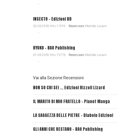
...
INSECTO - Edizioni BD
02-03-2018 Hits:17019
Recensioni
Matilde Losani
...
RYUKO - BAO Publishing
01-03-2018 Hits:15776
Recensioni
Matilde Losani
...
Vai alla Sezione Recensioni
NON SO CHI SEI ... Edizioni Rizzoli Lizard
L'EROE E
IL MARITO DI MIO FRATELLO - Planet Manga
SerVamp
LA SAGGEZZA DELLE PIETRE - Diabolo Edizioni
REVERIE
GLI ANNI CHE RESTANO - BAO Publishing
FIRE PU