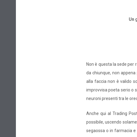
Un 
Non è questa la sede per ri
da chiunque, non appena p
alla faccia non è valido 
improvvisa poeta serio o s
neuroni presenti tra le or
Anche qui al Trading Post 
possibile, uscendo solamen
segaossa o in farmacia e p