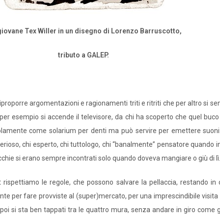
giovane Tex Willer in un disegno di Lorenzo Barruscotto,
tributo a GALEP.
proporre argomentazioni e ragionamenti triti e ritriti che per altro si s
er esempio si accende il televisore, da chi ha scoperto che quel buc
solamente come solarium per denti ma può servire per emettere suoni: 
erioso, chi esperto, chi tuttologo, chi “banalmente” pensatore quando in 
ecchie si erano sempre incontrati solo quando doveva mangiare o giù di lì
rispettiamo le regole, che possono salvare la pellaccia, restando in c
te per fare provviste al (super)mercato, per una imprescindibile visita
oi si sta ben tappati tra le quattro mura, senza andare in giro come g