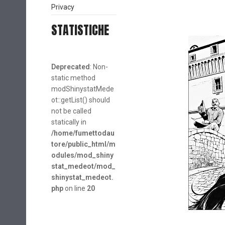
Privacy
STATISTICHE
Deprecated
: Non-
static method
modShinystatMede
ot::getList() should
not be called
statically in
/home/fumettodau
tore/public_html/m
odules/mod_shiny
stat_medeot/mod_
shinystat_medeot.
php
on line
20