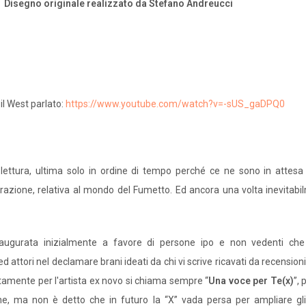
Disegno originale realizzato da Stefano Andreucci
l West parlato:
https://www.youtube.com/watch?v=-sUS_gaDPQ0
a lettura, ultima solo in ordine di tempo perché ce ne sono in attesa
orazione, relativa al mondo del Fumetto. Ed ancora una volta inevitabi
 inaugurata inizialmente a favore di persone ipo e non vedenti ch
 attori nel declamare brani ideati da chi vi scrive ricavati da recension
itamente per l'artista ex novo si chiama sempre “
Una voce per Te(x)
”,
e, ma non è detto che in futuro la “X” vada persa per ampliare gli