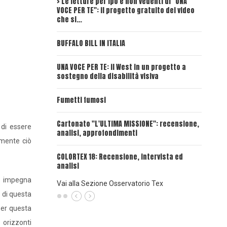
> Le letture per ipo e non vedenti di "UNA
Intervi
VOCE PER TE": il progetto gratuito dei video
Deadwoo
che si…
UNA VOC
BUFFALO BILL IN ITALIA
UNA VOCE
UNA VOCE PER TE: il West in un progetto a
sostegno della disabilità visiva
UNA VOC
INSANGU
Fumetti fumosi
UNA VOC
Cartonato "L'ULTIMA MISSIONE": recensione,
PASSAT
 di essere
analisi, approfondimenti
lmente ciò
UNA VOCE
COLORTEX 18: Recensione, intervista ed
analisi
e impegna
Vai alla Sezione Osservatorio Tex
i di questa
 per questa
 orizzonti