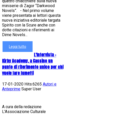
quattro chiacchiere sulla nuova
miniserie di Zagor “Darkwood
Novels”. - Nel primo volume
viene presentata ai lettori questa
nuova iniziativa editoriale targata
Spirito con la Scure anche con
dotte citazioni e riferimenti ai
Dime Novels...
Leggi tutto
L'Intervista -
Kirby Academy, a Cassino un
punto di riferimento unico per chi
vuole fare fumetti
17-01-2020 Hits:6265
Autori e
Anteprime
Super User
A cura della redazione
L'Associazione Culturale