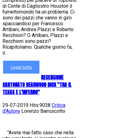
compreso) per piacere di Topolino.
di Conte di Cagliostro Houston il
fumettomondo ha un problema. Ci
sono dei pazzi che vanno in giro
spacciandosi per Francesco
Artibani, Andrea Plazzi e Roberto
Recchioni? O Artibani, Plazzi e
Recchioni sono pazzi?
Ricapitoliamo. Qualche giorno fa,
il...
Leggi tutto
RECENSIONE
CARTONATO DEADWOOD DICK "TRA IL
TEXAS E L'INFERNO"
29-07-2019 Hits:9038
Critica
d'Autore
Lorenzo Barruscotto
"Avete mai fatto caso che nella