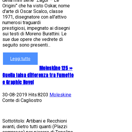
della mini serie “Zagor – Le
Origini” che ha visto Oskar, nome
d'arte di Oscar Scalco, classe
1971, disegnatore con all'attivo
numerosi traguardi
prestigiosi, impegnato ai disegni
sui testi di Moreno Burattini. Le
sue due opere che vedrete di
seguito sono presenti...
Leggi tutto
Moleskine 125 »
Quella falsa differenza tra Fumetto
e Graphic Novel
30-08-2019 Hits:8203
Moleskine
Conte di Cagliostro
Sottotitolo: Artibani e Recchioni
avanti, dietro tutti quanti (Plazzi