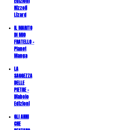
Edizioni
Rizzoli
Lizard
IL MARITO
DI MIO
FRATELLO -
Planet
Manga
LA
SAGGEZZA
DELLE
PIETRE -
Diabolo
Edizioni
GLI ANNI
CHE