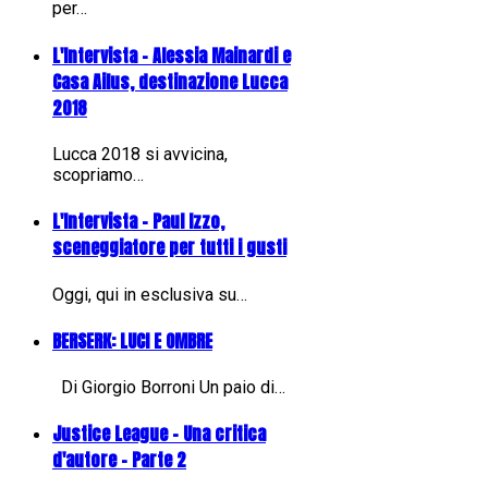
per…
L'Intervista - Alessia Mainardi e
Casa Ailus, destinazione Lucca
2018
Lucca 2018 si avvicina,
scopriamo…
L'Intervista - Paul Izzo,
sceneggiatore per tutti i gusti
Oggi, qui in esclusiva su…
BERSERK: LUCI E OMBRE
Di Giorgio Borroni Un paio di…
Justice League - Una critica
d'autore - Parte 2