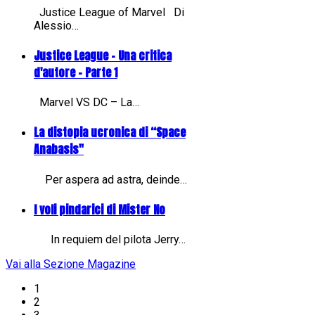
Justice League of Marvel Di
Alessio…
Justice League - Una critica
d'autore - Parte 1
Marvel VS DC – La…
La distopia ucronica di “Space
Anabasis"
Per aspera ad astra, deinde…
I voli pindarici di Mister No
In requiem del pilota Jerry…
Vai alla Sezione Magazine
1
2