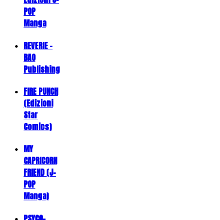
POP
Manga
REVERIE -
BAO
Publishing
FIRE PUNCH
(Edizioni
Star
Comics)
MY
CAPRICORN
FRIEND (J-
POP
Manga)
PSYCO-