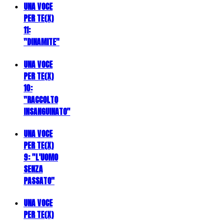
UNA VOCE
PER TE(X)
11:
"DINAMITE"
UNA VOCE
PER TE(X)
10:
"RACCOLTO
INSANGUINATO"
UNA VOCE
PER TE(X)
9: "L'UOMO
SENZA
PASSATO"
UNA VOCE
PER TE(X)