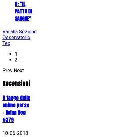
8: "IL
PATTO DI
SANGUE"
Vai alla Sezione
Osservatorio
Tex
1
2
Prev
Next
Recensioni
Il tango delle
anime perse
- Dylan Dog
#379
18-06-2018