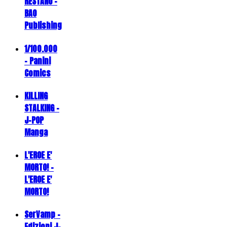
RESTANO -
BAO
Publishing
1/100.000
- Panini
Comics
KILLING
STALKING -
J-POP
Manga
L'EROE E'
MORTO! -
L'EROE E'
MORTO!
SerVamp -
Edizioni J-