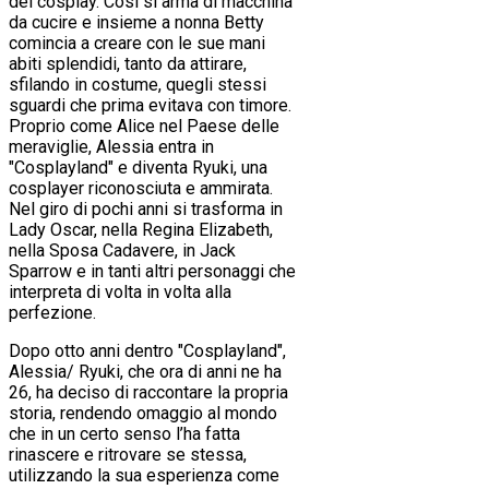
del cosplay. Così si arma di macchina
da cucire e insieme a nonna Betty
comincia a creare con le sue mani
abiti splendidi, tanto da attirare,
sfilando in costume, quegli stessi
sguardi che prima evitava con timore.
Proprio come Alice nel Paese delle
meraviglie, Alessia entra in
"Cosplayland" e diventa Ryuki, una
cosplayer riconosciuta e ammirata.
Nel giro di pochi anni si trasforma in
Lady Oscar, nella Regina Elizabeth,
nella Sposa Cadavere, in Jack
Sparrow e in tanti altri personaggi che
interpreta di volta in volta alla
perfezione.
Dopo otto anni dentro "Cosplayland",
Alessia/ Ryuki, che ora di anni ne ha
26, ha deciso di raccontare la propria
storia, rendendo omaggio al mondo
che in un certo senso l’ha fatta
rinascere e ritrovare se stessa,
utilizzando la sua esperienza come