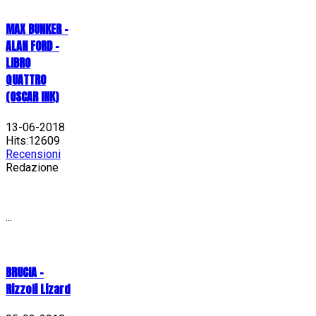
MAX BUNKER –
ALAN FORD –
LIBRO
QUATTRO
(OSCAR INK)
13-06-2018
Hits:12609
Recensioni
Redazione
...
BRUCIA -
Rizzoli Lizard