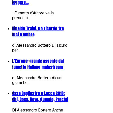
leggere...
...Fumetto d'Autore ve la
presenta…
Rinaldo Traini, un ricordo tra
luci e ombre
di Alessandro Bottero Di sicuro
per…
L’Europa: grande assente dal
fumetto italiano mainstream
di Alessandro Bottero Alcuni
giorni fa…
Casa Cagliostro a Lucca 2018:
Chi, Cosa, Dove, Quando, Perché
Di Alessandro Bottero Anche