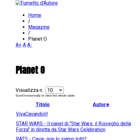
Home
/
Magazine
/
Planet O
A+
A
A-
Planet O
Visualizza n.
Titolo
Autore
VivaCavandoli!
STAR WARS - Il panel di "Star Wars: il Risveglio della
Forza" in diretta da Star Wars Celebration
RATS - Cavie, non lo siamo tutti?