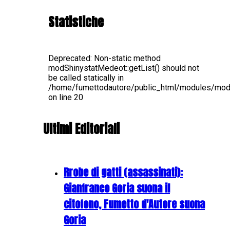
Statistiche
Deprecated
: Non-static method
modShinystatMedeot::getList() should not
be called statically in
/home/fumettodautore/public_html/modules/mo
on line
20
Ultimi Editoriali
Rrobe di gatti (assassinati):
Gianfranco Goria suona il
citofono, Fumetto d'Autore suona
Goria