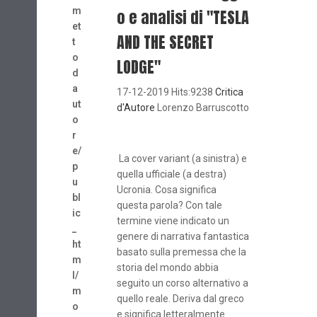
m
o e analisi di "TESLA
et
AND THE SECRET
t
o
LODGE"
d
a
17-12-2019 Hits:9238
Critica
ut
d'Autore
Lorenzo Barruscotto
o
r
e/
La cover variant (a sinistra) e
p
quella ufficiale (a destra)
u
Ucronia. Cosa significa
bl
questa parola? Con tale
ic
termine viene indicato un
_
genere di narrativa fantastica
ht
basato sulla premessa che la
m
storia del mondo abbia
l/
seguito un corso alternativo a
m
quello reale. Deriva dal greco
o
e significa letteralmente