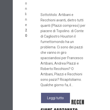
o
n
li
Sottotitolo: Artibani e
n
Recchioni avanti, dietro tutti
e
quanti (Plazzi compreso) per
2
piacere di Topolino. di Conte
0
di Cagliostro Houston il
fumettomondo ha un
problema. Ci sono dei pazzi
che vanno in giro
spacciandosi per Francesco
Artibani, Andrea Plazzi e
Roberto Recchioni? O
Artibani, Plazzi e Recchioni
sono pazzi? Ricapitoliamo.
Qualche giorno fa, il...
Leggi tutto
RECEN