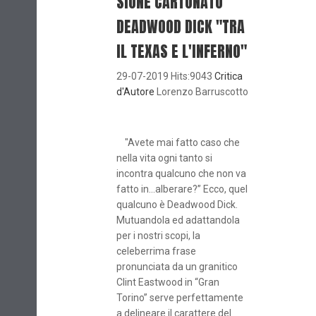
SIONE CARTONATO
DEADWOOD DICK "TRA
IL TEXAS E L'INFERNO"
29-07-2019 Hits:9043
Critica
d'Autore
Lorenzo Barruscotto
"Avete mai fatto caso che
nella vita ogni tanto si
incontra qualcuno che non va
fatto in…alberare?” Ecco, quel
qualcuno è Deadwood Dick.
Mutuandola ed adattandola
per i nostri scopi, la
celeberrima frase
pronunciata da un granitico
Clint Eastwood in “Gran
Torino” serve perfettamente
a delineare il carattere del