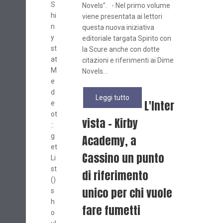
S
Novels”. - Nel primo volume
hi
viene presentata ai lettori
n
questa nuova iniziativa
y
editoriale targata Spirito con
st
la Scure anche con dotte
at
citazioni e riferimenti ai Dime
M
Novels...
e
d
Leggi tutto
L'Inter
e
ot
vista - Kirby
::
g
Academy, a
et
Cassino un punto
Li
st
di riferimento
()
unico per chi vuole
s
h
fare fumetti
o