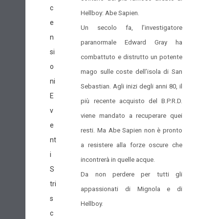
c
Hellboy: Abe Sapien.
e
Un secolo fa, l’investigatore
n
paranormale Edward Gray ha
si
combattuto e distrutto un potente
o
mago sulle coste dell’isola di San
ni
Sebastian. Agli inizi degli anni 80, il
E
più recente acquisto del B.P.R.D.
v
viene mandato a recuperare quei
e
resti. Ma Abe Sapien non è pronto
nt
a resistere alla forze oscure che
i
incontrerà in quelle acque.
S
Da non perdere per tutti gli
tri
appassionati di Mignola e di
s
Hellboy.
c