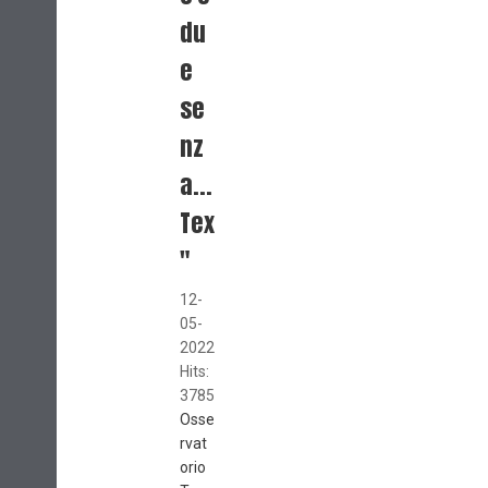
du
e
se
nz
a...
Tex
"
12-
05-
2022
Hits:
3785
Osse
rvat
orio