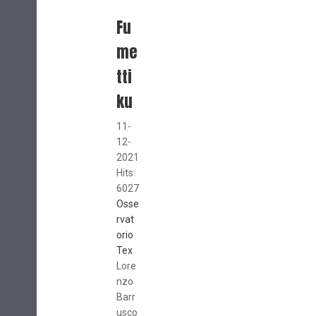
Fu
me
tti
ku
11-
12-
2021
Hits:
6027
Osse
rvat
orio
Tex
Lore
nzo
Barr
usco