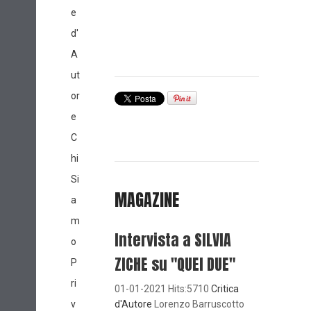
e
d'
A
ut
or
e
C
hi
Si
MAGAZINE
a
m
Intervista a SILVIA
o
ZICHE su "QUEI DUE"
P
ri
01-01-2021 Hits:5710
Critica
v
d'Autore
Lorenzo Barruscotto