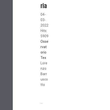
ria
04-
03-
2022
Hits:
5909
Osse
rvat
orio
Tex
Lore
nzo
Barr
usco
tto
...