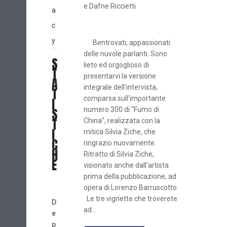
e Dafne Riccietti
a
c
y
Bentrovati, appassionati
delle nuvole parlanti. Sono
S
lieto ed orgoglioso di
T
presentarvi la versione
A
integrale dell'intervista,
T
comparsa sull'importante
I
S
numero 300 di “Fumo di
T
China”, realizzata con la
I
mitica Silvia Ziche, che
C
ringrazio nuovamente.
H
Ritratto di Silvia Ziche,
E
visionato anche dall'artista
prima della pubblicazione, ad
opera di Lorenzo Barruscotto.
Le tre vignette che troverete
D
ad...
e
p