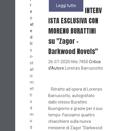
r
Leggi tutto
INTERV
e
c
ISTA ESCLUSIVA CON
at
MORENO BURATTINI
e
d
:
su "Zagor -
N
Darkwood Novels"
o
n-
26-07-2020 Hits:7450
Critica
st
d'Autore
Lorenzo Barruscotto
at
ic
m
et
Ritratto ad opera di Lorenzo
h
Barruscotto, autografato
o
dallo stesso Burattini.
d
Buongiorno e grazie per il suo
m
tempo. Facciamo quattro
o
chiacchiere sulla nuova
d
miniserie di Zagor “Darkwood