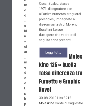
Oscar Scalco, classe
m
1971, disegnatore con
o
all'attivo numerosi traguardi
d
prestigiosi, impegnato ai
_
disegni sui testi di Moreno
s
Burattini. Le sue
hi
due opere che vedrete di
n
seguito sono presenti...
y
st
at
Leggi tutto
Moles
_
m
kine 125 » Quella
e
falsa differenza tra
d
e
Fumetto e Graphic
o
Novel
t.
p
30-08-2019 Hits:8212
h
Moleskine
Conte di Cagliostro
p