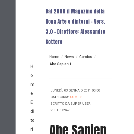
Dal 2008 il Magazine della
Nona Arte e dintorni - Vers.
3.0 - Direttore: Alessandro
Bottero
Home
/
News
/
Comics
/
Abe Sapien 1
H
o
m
LUNEDÌ, 03 GENNAIO 2011 00:00
e
CATEGORIA:
COMICS
E
SCRITTO DA
SUPER USER
VISITE: 8947
di
to
Abe Sapien
ri