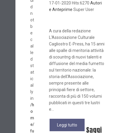
ul
17-01-2020 Hits:6270
Autori
d
e Anteprime
Super User
n
ot
b
A cura della redazione
e
L'Associazione Culturale
c
Cagliostro E-Press, ha 15 anni
al
alle spalle di meritoria attività
le
di scountng di nuovi talenti e
d
diffusione del media fumetto
st
sul territorio nazionale: la
at
storia dell'Associazione,
ic
sempre presente alle
al
principali fiere di settore,
ly
racconta di più di 150 volumi
in
pubblicati in questi tre lustri
/h
e...
o
m
e/
Leggi tutto
Saggi
fu