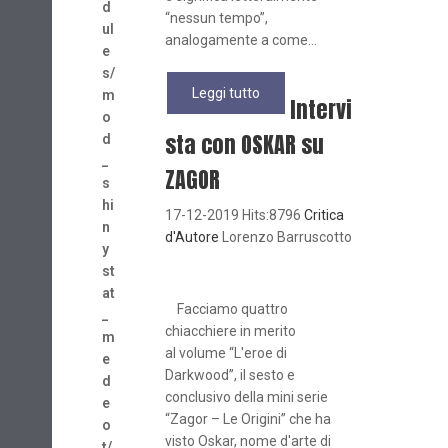
d
“nessun tempo”,
ul
analogamente a come...
e
s/
Leggi tutto
m
Intervi
o
sta con OSKAR su
d
_
ZAGOR
s
hi
17-12-2019 Hits:8796
Critica
n
d'Autore
Lorenzo Barruscotto
y
st
at
Facciamo quattro
_
chiacchiere in merito
m
al volume “L'eroe di
e
Darkwood”, il sesto e
d
conclusivo della mini serie
e
“Zagor – Le Origini” che ha
o
visto Oskar, nome d'arte di
t/