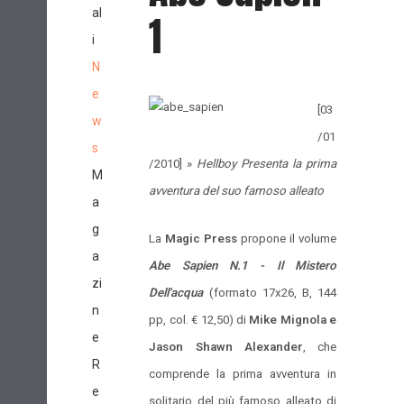
al
1
i
N
e
[03
w
/01
s
/2010] »
Hellboy Presenta la prima
M
avventura del suo famoso alleato
a
g
La
Magic Press
propone il volume
a
Abe Sapien N.1 - Il Mistero
zi
Dell'acqua
(formato 17x26, B, 144
n
pp, col. € 12,50) di
Mike Mignola e
e
Jason Shawn Alexander
, che
R
comprende la prima avventura in
e
solitario del più famoso alleato di