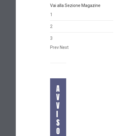
Vai alla Sezione Magazine
1
2
3
Prev
Next
A
V
V
I
S
O