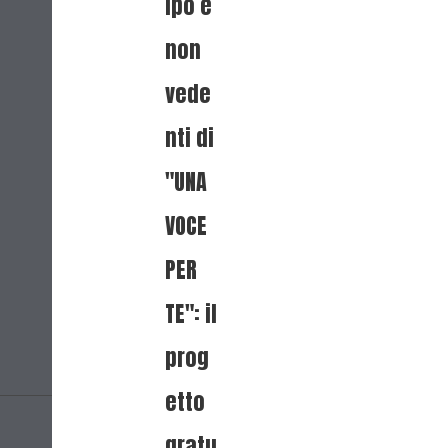
ipo e
non
vede
nti di
"UNA
VOCE
PER
TE": il
prog
etto
gratu