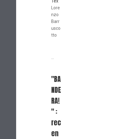
Tex
Lore
nzo
Barr
usco
tto
...
"BA
NDE
RA!
" :
rec
en