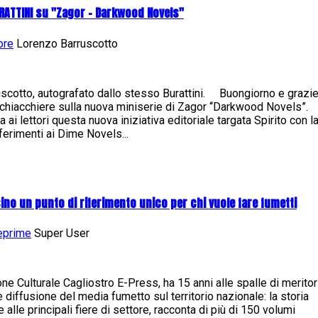
RATTINI su "Zagor - Darkwood Novels"
ore
Lorenzo Barruscotto
scotto, autografato dallo stesso Burattini. Buongiorno e grazi
 chiacchiere sulla nuova miniserie di Zagor “Darkwood Novels”.
ai lettori questa nuova iniziativa editoriale targata Spirito con l
ferimenti ai Dime Novels...
sino un punto di riferimento unico per chi vuole fare fumetti
teprime
Super User
ne Culturale Cagliostro E-Press, ha 15 anni alle spalle di meritor
 e diffusione del media fumetto sul territorio nazionale: la storia
lle principali fiere di settore, racconta di più di 150 volumi