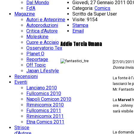
Dal Mondo
Giovedì, 27 Gennaio 2011 00
Fd'A
Categoria:
Comics
Magazine
Scritto da
Super User
Autori e Anteprime
Visite: 9154
Autoproduzioni
Stampa
Critica d'Autore
Email
Moleskine
Cuore e Acciaio
Addio Torcia Umana
Osservatorio Tex
Planet O
Reportage
[27/01/2011
Off Topic
Donna Invisib
Japan Lifestyle
Recensioni
La fonte è l
Eventi
lasciarci le 
Lanciano 2010
Mr. Fantasti
Fullcomics 2010
Napoli Comicon 2010
La
Marvel
h
Riminicomix 2010
ore. Johnny 
Fullcomics 2011
sarà visibil
Riminicomix 2011
Etna Comics 2011
Strisce
La domanda, 
d'Autore