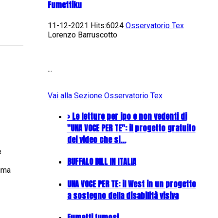
Fumettiku
11-12-2021 Hits:6024
Osservatorio Tex
Lorenzo Barruscotto
...
Vai alla Sezione Osservatorio Tex
> Le letture per ipo e non vedenti di
"UNA VOCE PER TE": il progetto gratuito
dei video che si…
e
BUFFALO BILL IN ITALIA
rima
UNA VOCE PER TE: il West in un progetto
a sostegno della disabilità visiva
Fumetti fumosi