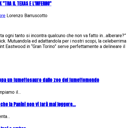
"TRA IL TEXAS E L'INFERNO"
ore
Lorenzo Barruscotto
a ogni tanto si incontra qualcuno che non va fatto in…alberare?”
k. Mutuandola ed adattandola per i nostri scopi, la celeberrima
lint Eastwood in “Gran Torino” serve perfettamente a delineare il
ppa un fumettosauro dallo zoo del fumettomondo
ompiamo il…
 che la Panini non vi farà mai leggere...
senta…