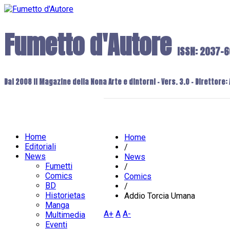
Fumetto d'Autore
ISSN: 2037-
Dal 2008 il Magazine della Nona Arte e dintorni - Vers. 3.0 - Direttore
Home
Home
Editoriali
/
News
News
Fumetti
/
Comics
Comics
BD
/
Historietas
Addio Torcia Umana
Manga
A+
A
A-
Multimedia
Eventi