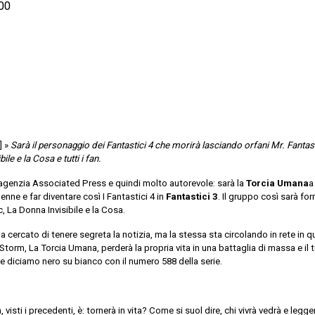
:00
] »
Sarà il personaggio dei Fantastici 4 che morirà lasciando orfani
Mr. Fantas
ile e la Cosa e tutti i fan.
’agenzia Associated Press e quindi molto autorevole: sarà la
Torcia Umana
a
penne e far diventare così I Fantastici 4 in
Fantastici 3
. Il gruppo così sarà fo
c, La Donna Invisibile e la Cosa.
a cercato di tenere segreta la notizia, ma la stessa sta circolando in rete in 
Storm, La Torcia Umana, perderà la propria vita in una battaglia di massa e il 
e e diciamo nero su bianco con il numero 588 della serie.
visti i precedenti, è: tornerà in vita? Come si suol dire, chi vivrà vedrà e legg