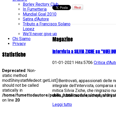
Borley Rectory Club
In Fumetteria
Mundial Goal 2010
Satira d'Autore
Tributo a Francisco Solano
Lopez
We'll never give up
Magazine
Chi Siamo
Privacy
Intervista a SILVIA ZICHE su "QUEI DU
Statistiche
01-01-2021 Hits:5706
Critica d'Aut
Deprecated
: Non-
static method
modShinystatMedeot::getList()
Bentrovati, appassionati delle nuv
should not be called
integrale dell'intervista, comparsa 
statically in
mitica Silvia Ziche, che ringrazio n
/home/fumettodautore/public_html/modules/mod_shinys
della pubblicazione, ad opera di Lo
on line
20
Leggi tutto