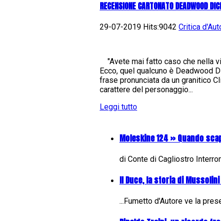
RECENSIONE CARTONATO DEADWOOD DICK 
29-07-2019 Hits:9042
Critica d'Aut
"Avete mai fatto caso che nella vit
Ecco, quel qualcuno è Deadwood Dic
frase pronunciata da un granitico C
carattere del personaggio...
Leggi tutto
Moleskine 124 » Quando sca
di Conte di Cagliostro Interr
Il Duce, la storia di Mussolini
...Fumetto d'Autore ve la pre