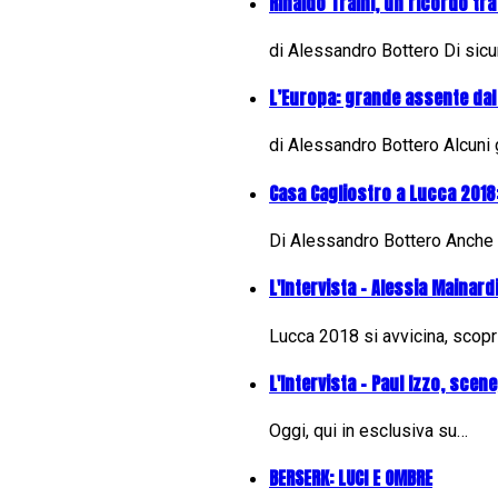
Rinaldo Traini, un ricordo tr
di Alessandro Bottero Di sicu
L’Europa: grande assente dal
di Alessandro Bottero Alcuni 
Casa Cagliostro a Lucca 2018:
Di Alessandro Bottero Anche
L'Intervista - Alessia Mainar
Lucca 2018 si avvicina, scop
L'Intervista - Paul Izzo, scene
Oggi, qui in esclusiva su…
BERSERK: LUCI E OMBRE