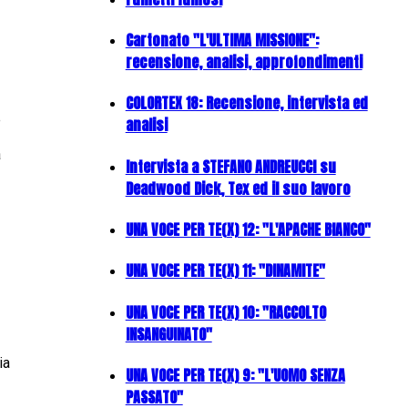
Cartonato "L'ULTIMA MISSIONE":
recensione, analisi, approfondimenti
COLORTEX 18: Recensione, intervista ed
e
analisi
a
Intervista a STEFANO ANDREUCCI su
Deadwood Dick, Tex ed il suo lavoro
UNA VOCE PER TE(X) 12: "L'APACHE BIANCO"
UNA VOCE PER TE(X) 11: "DINAMITE"
UNA VOCE PER TE(X) 10: "RACCOLTO
INSANGUINATO"
ia
UNA VOCE PER TE(X) 9: "L'UOMO SENZA
PASSATO"