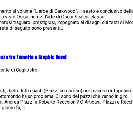
rito al volume “L'eroe di Darkwood”, il sesto e conclusivo dell
 ha visto Oskar, nome d'arte di Oscar Scalco, classe
merosi traguardi prestigiosi, impegnato ai disegni sui testi di Mo
rete di seguito sono presenti...
enza tra Fumetto e Graphic Novel
onte di Cagliostro
nti, dietro tutti quanti (Plazzi compreso) per piacere di Topolino. 
ettomondo ha un problema. Ci sono dei pazzi che vanno in giro
i, Andrea Plazzi e Roberto Recchioni? O Artibani, Plazzi e Recch
orno fa, il...