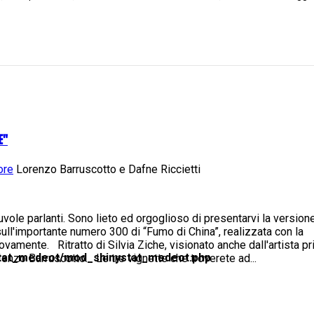
E"
ore
Lorenzo Barruscotto e Dafne Riccietti
ole parlanti. Sono lieto ed orgoglioso di presentarvi la version
sull'importante numero 300 di “Fumo di China”, realizzata con la
uovamente. Ritratto di Silvia Ziche, visionato anche dall'artista p
tat_medeot/mod_shinystat_medeot.php
renzo Barruscotto. Le tre vignette che troverete ad...