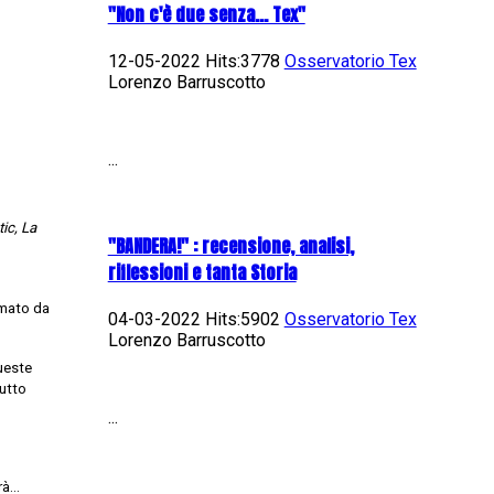
"Non c'è due senza... Tex"
12-05-2022 Hits:3778
Osservatorio Tex
Lorenzo Barruscotto
...
tic
, La
"BANDERA!" : recensione, analisi,
riflessioni e tanta Storia
rmato da
04-03-2022 Hits:5902
Osservatorio Tex
Lorenzo Barruscotto
queste
tutto
...
erà…