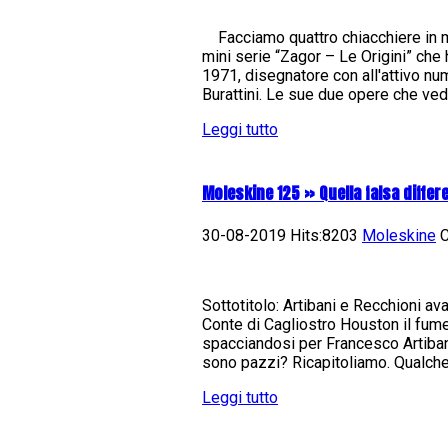
Facciamo quattro chiacchiere in me
mini serie “Zagor – Le Origini” che
1971, disegnatore con all'attivo nu
Burattini. Le sue due opere che ved
Leggi tutto
Moleskine 125 » Quella falsa differ
30-08-2019 Hits:8203
Moleskine
C
Sottotitolo: Artibani e Recchioni ava
Conte di Cagliostro Houston il fum
spacciandosi per Francesco Artiban
sono pazzi? Ricapitoliamo. Qualche gi
Leggi tutto