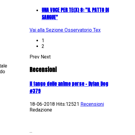
UNA VOCE PER TE(X) 8: "IL PATTO DI
SANGUE"
Vai alla Sezione Osservatorio Tex
1
2
Prev
Next
tale
Recensioni
ndo
Il tango delle anime perse - Dylan Dog
#379
18-06-2018 Hits:12521
Recensioni
Redazione
...