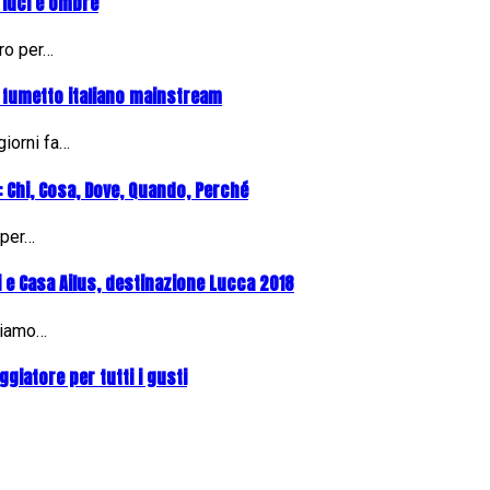
a luci e ombre
ro per…
 fumetto italiano mainstream
giorni fa…
 Chi, Cosa, Dove, Quando, Perché
 per…
di e Casa Ailus, destinazione Lucca 2018
riamo…
ggiatore per tutti i gusti