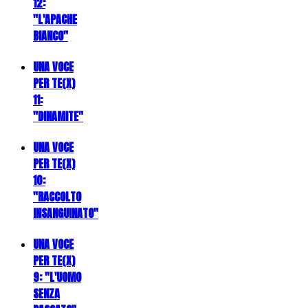
12:
"L'APACHE
BIANCO"
UNA VOCE
PER TE(X)
11:
"DINAMITE"
UNA VOCE
PER TE(X)
10:
"RACCOLTO
INSANGUINATO"
UNA VOCE
PER TE(X)
9: "L'UOMO
SENZA