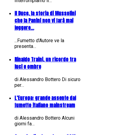
Interrompiamo il…
Il Duce, la storia di Mussolini
che la Panini non vi farà mai
leggere...
...Fumetto d'Autore ve la
presenta…
Rinaldo Traini, un ricordo tra
luci e ombre
di Alessandro Bottero Di sicuro
per…
L’Europa: grande assente dal
fumetto italiano mainstream
di Alessandro Bottero Alcuni
giorni fa…