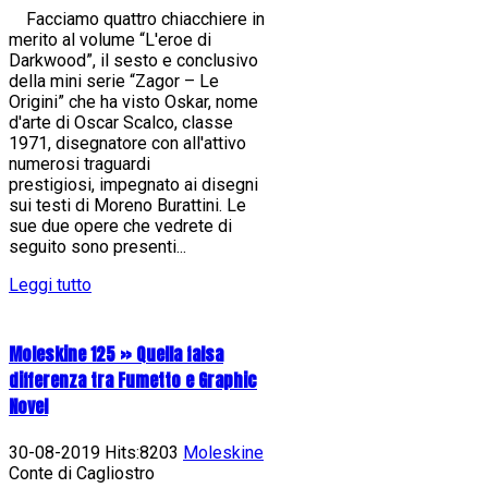
Facciamo quattro chiacchiere in
merito al volume “L'eroe di
Darkwood”, il sesto e conclusivo
della mini serie “Zagor – Le
Origini” che ha visto Oskar, nome
d'arte di Oscar Scalco, classe
1971, disegnatore con all'attivo
numerosi traguardi
prestigiosi, impegnato ai disegni
sui testi di Moreno Burattini. Le
sue due opere che vedrete di
seguito sono presenti...
Leggi tutto
Moleskine 125 » Quella falsa
differenza tra Fumetto e Graphic
Novel
30-08-2019 Hits:8203
Moleskine
Conte di Cagliostro