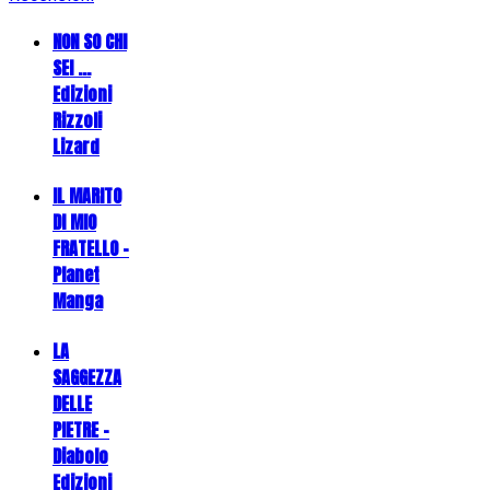
NON SO CHI
SEI ...
Edizioni
Rizzoli
Lizard
IL MARITO
DI MIO
FRATELLO -
Planet
Manga
LA
SAGGEZZA
DELLE
PIETRE -
Diabolo
Edizioni