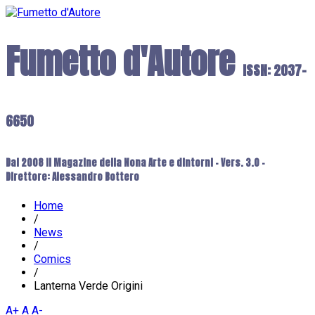
Fumetto d'Autore
ISSN: 2037-
6650
Dal 2008 il Magazine della Nona Arte e dintorni - Vers. 3.0 -
Direttore: Alessandro Bottero
Home
/
News
/
Comics
/
Lanterna Verde Origini
A+
A
A-