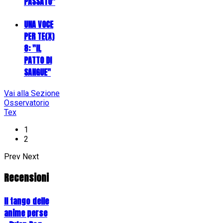
PASSATO"
UNA VOCE
PER TE(X)
8: "IL
PATTO DI
SANGUE"
Vai alla Sezione
Osservatorio
Tex
1
2
Prev
Next
Recensioni
Il tango delle
anime perse