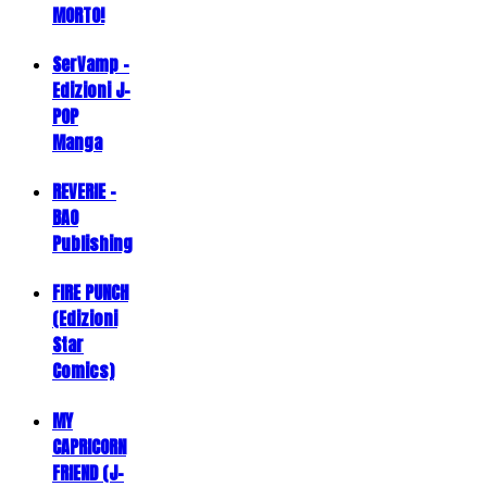
MORTO!
SerVamp -
Edizioni J-
POP
Manga
REVERIE -
BAO
Publishing
FIRE PUNCH
(Edizioni
Star
Comics)
MY
CAPRICORN
FRIEND (J-