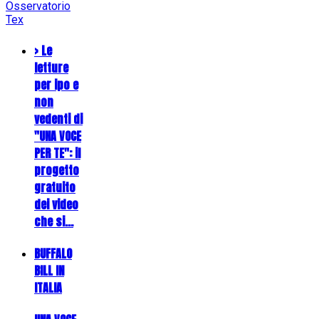
Osservatorio
Tex
> Le
letture
per ipo e
non
vedenti di
"UNA VOCE
PER TE": il
progetto
gratuito
dei video
che si…
BUFFALO
BILL IN
ITALIA