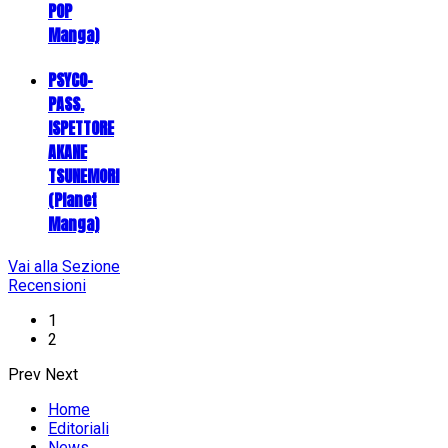
POP
Manga)
PSYCO-
PASS.
ISPETTORE
AKANE
TSUNEMORI
(Planet
Manga)
Vai alla Sezione
Recensioni
1
2
Prev
Next
Home
Editoriali
News