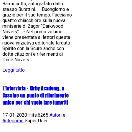
Barruscotto, autografato dallo
stesso Burattini. Buongiorno e
grazie per il suo tempo. Facciamo
quattro chiacchiere sulla nuova
miniserie di Zagor “Darkwood
Novels”. - Nel primo volume
viene presentata ai lettori questa
nuova iniziativa editoriale targata
Spirito con la Scure anche con
dotte citazioni e riferimenti ai
Dime Novels...
Leggi tutto
L'Intervista - Kirby Academy, a
Cassino un punto di riferimento
unico per chi vuole fare fumetti
17-01-2020 Hits:6265
Autori e
Anteprime
Super User