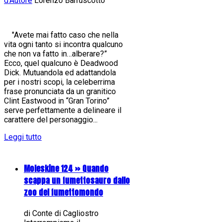
d'Autore
Lorenzo Barruscotto
"Avete mai fatto caso che nella
vita ogni tanto si incontra qualcuno
che non va fatto in…alberare?”
Ecco, quel qualcuno è Deadwood
Dick. Mutuandola ed adattandola
per i nostri scopi, la celeberrima
frase pronunciata da un granitico
Clint Eastwood in “Gran Torino”
serve perfettamente a delineare il
carattere del personaggio...
Leggi tutto
Moleskine 124 » Quando
scappa un fumettosauro dallo
zoo del fumettomondo
di Conte di Cagliostro