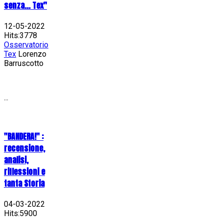
senza... Tex"
12-05-2022
Hits:3778
Osservatorio
Tex
Lorenzo
Barruscotto
...
"BANDERA!" :
recensione,
analisi,
riflessioni e
tanta Storia
04-03-2022
Hits:5900