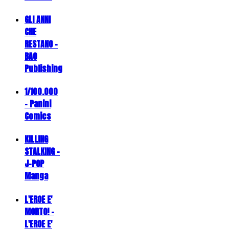
GLI ANNI
CHE
RESTANO -
BAO
Publishing
1/100.000
- Panini
Comics
KILLING
STALKING -
J-POP
Manga
L'EROE E'
MORTO! -
L'EROE E'