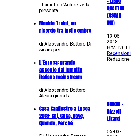
– LIBRO
...Fumetto d'Autore ve la
QUATTRO
presenta…
(OSCAR
INK)
Rinaldo Traini, un
ricordo tra luci e ombre
13-06-
2018
di Alessandro Bottero Di
Hits:12611
sicuro per…
Recensioni
Redazione
L’Europa: grande
assente dal fumetto
italiano mainstream
...
di Alessandro Bottero
Alcuni giorni fa…
BRUCIA -
Casa Cagliostro a Lucca
Rizzoli
2018: Chi, Cosa, Dove,
Lizard
Quando, Perché
05-03-