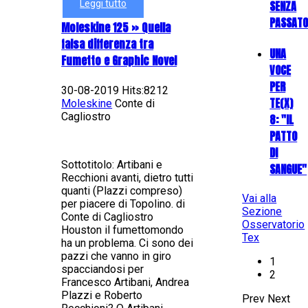
SENZA
Leggi tutto
PASSATO
Moleskine 125 » Quella
falsa differenza tra
UNA
Fumetto e Graphic Novel
VOCE
PER
30-08-2019 Hits:8212
TE(X)
Moleskine
Conte di
Cagliostro
8: "IL
PATTO
DI
Sottotitolo: Artibani e
SANGUE"
Recchioni avanti, dietro tutti
quanti (Plazzi compreso)
Vai alla
per piacere di Topolino. di
Sezione
Conte di Cagliostro
Osservatorio
Houston il fumettomondo
Tex
ha un problema. Ci sono dei
pazzi che vanno in giro
1
spacciandosi per
2
Francesco Artibani, Andrea
Plazzi e Roberto
Prev
Next