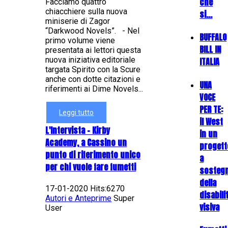
che
Facciamo quattro
chiacchiere sulla nuova
si…
miniserie di Zagor
“Darkwood Novels”. - Nel
BUFFALO
primo volume viene
BILL IN
presentata ai lettori questa
nuova iniziativa editoriale
ITALIA
targata Spirito con la Scure
anche con dotte citazioni e
UNA
riferimenti ai Dime Novels...
VOCE
PER TE:
Leggi tutto
il West
L'Intervista - Kirby
in un
Academy, a Cassino un
progett
punto di riferimento unico
a
per chi vuole fare fumetti
sosteg
della
17-01-2020 Hits:6270
disabili
Autori e Anteprime
Super
visiva
User