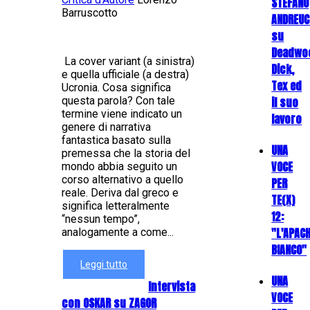
STEFANO
Barruscotto
ANDREUC
su
Deadwo
La cover variant (a sinistra)
Dick,
e quella ufficiale (a destra)
Tex ed
Ucronia. Cosa significa
il suo
questa parola? Con tale
termine viene indicato un
lavoro
genere di narrativa
fantastica basato sulla
UNA
premessa che la storia del
VOCE
mondo abbia seguito un
corso alternativo a quello
PER
reale. Deriva dal greco e
TE(X)
significa letteralmente
12:
“nessun tempo”,
"L'APAC
analogamente a come...
BIANCO"
Leggi tutto
UNA
Intervista
VOCE
con OSKAR su ZAGOR