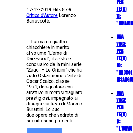
PER
TE(X)
17-12-2019 Hits:8796
11:
Critica d'Autore
Lorenzo
Barruscotto
"DINAMI
UNA
Facciamo quattro
VOCE
chiacchiere in merito
PER
al volume “L'eroe di
TE(X)
Darkwood”, il sesto e
conclusivo della mini serie
10:
“Zagor – Le Origini” che ha
"RACCOL
visto Oskar, nome d'arte di
INSANGU
Oscar Scalco, classe
1971, disegnatore con
UNA
all'attivo numerosi traguardi
prestigiosi, impegnato ai
VOCE
disegni sui testi di Moreno
PER
Burattini. Le sue
TE(X)
due opere che vedrete di
9:
seguito sono presenti...
"L'UOMO