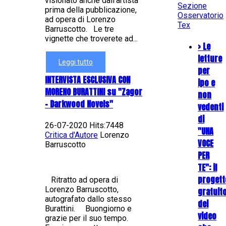
visionato anche dall'artista
Sezione
prima della pubblicazione,
Osservatorio
ad opera di Lorenzo
Tex
Barruscotto. Le tre
vignette che troverete ad...
> Le
letture
Leggi tutto
per
INTERVISTA ESCLUSIVA CON
ipo e
MORENO BURATTINI su "Zagor
non
- Darkwood Novels"
vedenti
di
26-07-2020 Hits:7448
"UNA
Critica d'Autore
Lorenzo
VOCE
Barruscotto
PER
TE": il
progett
Ritratto ad opera di
Lorenzo Barruscotto,
gratuit
autografato dallo stesso
dei
Burattini. Buongiorno e
video
grazie per il suo tempo.