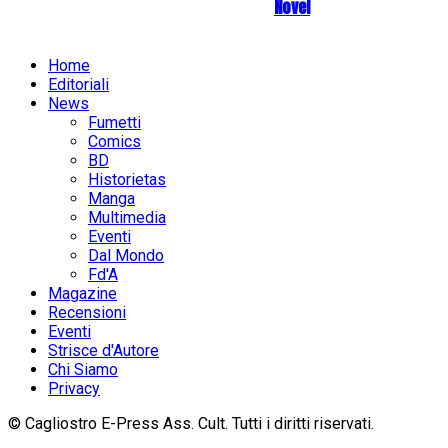
Novel
Home
Editoriali
News
Fumetti
Comics
BD
Historietas
Manga
Multimedia
Eventi
Dal Mondo
Fd'A
Magazine
Recensioni
Eventi
Strisce d'Autore
Chi Siamo
Privacy
© Cagliostro E-Press Ass. Cult. Tutti i diritti riservati.