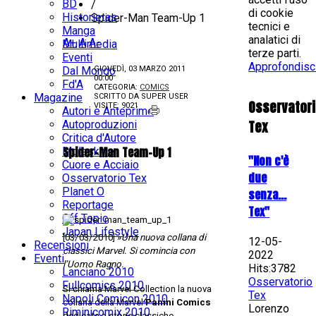
BD
/
di cookie
Historietas
Spider-Man Team-Up 1
tecnici e
Manga
analatici di
A+
A
A-
Multimedia
terze parti.
Eventi
Approfondisc
Dal Mondo
GIOVEDÌ, 03 MARZO 2011
00:00
Fd'A
CATEGORIA:
COMICS
Magazine
SCRITTO DA
SUPER USER
Osservator
VISITE: 9021
Autori e Anteprime
Tex
Autoproduzioni
Critica d'Autore
Spider-Man Team-Up 1
Moleskine
"Non c'è
Cuore e Acciaio
due
Osservatorio Tex
Planet O
senza...
Reportage
Tex"
Off Topic
Japan Lifestyle
[03/03/2010] »
Una nuova collana di
12-05-
Recensioni
classici Marvel. Si comincia con
2022
Eventi
l’Uomo Ragno.
Hits:3782
Lanciano 2010
Osservatorio
Fullcomics 2010
Si chiama Marvel Collection la nuova
Tex
Napoli Comicon 2010
collana della Marvel
Panini Comics
Lorenzo
Riminicomix 2010
dedicata a storie classiche