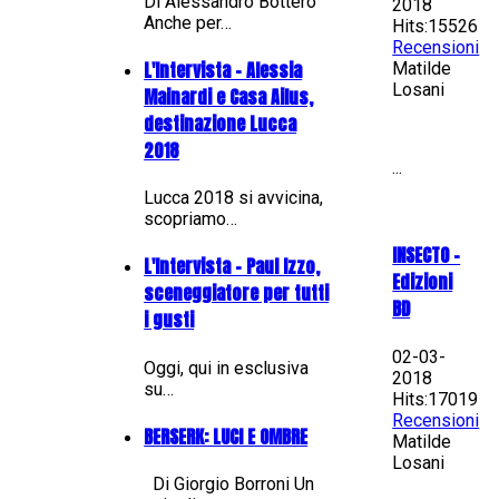
Di Alessandro Bottero
2018
Anche per…
Hits:15526
Recensioni
L'Intervista - Alessia
Matilde
Losani
Mainardi e Casa Ailus,
destinazione Lucca
2018
...
Lucca 2018 si avvicina,
scopriamo…
INSECTO -
L'Intervista - Paul Izzo,
Edizioni
sceneggiatore per tutti
BD
i gusti
02-03-
Oggi, qui in esclusiva
2018
su…
Hits:17019
Recensioni
BERSERK: LUCI E OMBRE
Matilde
Losani
Di Giorgio Borroni Un