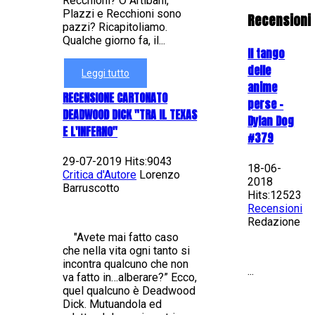
Recchioni? O Artibani,
Plazzi e Recchioni sono
Recensioni
pazzi? Ricapitoliamo.
Qualche giorno fa, il...
Il tango
delle
Leggi tutto
anime
RECENSIONE CARTONATO
perse -
DEADWOOD DICK "TRA IL TEXAS
Dylan Dog
E L'INFERNO"
#379
29-07-2019 Hits:9043
18-06-
Critica d'Autore
Lorenzo
2018
Barruscotto
Hits:12523
Recensioni
Redazione
"Avete mai fatto caso
che nella vita ogni tanto si
incontra qualcuno che non
...
va fatto in…alberare?” Ecco,
quel qualcuno è Deadwood
Dick. Mutuandola ed