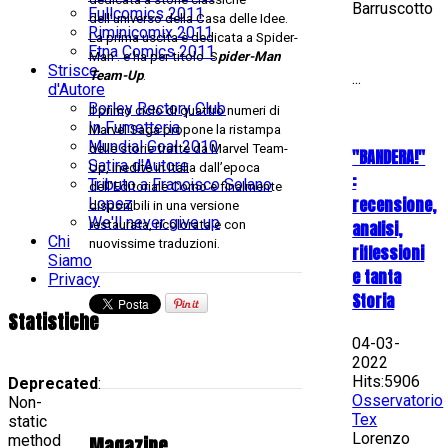
Barruscotto
Fullcomics 2011
dell’universo della Casa delle Idee.
Riminicomix 2011
La prima uscita è dedicata a Spider-
Etna Comics 2011
Man . e ha per titolo S
pider-Man
Strisce
Team-Up
.
...
d'Autore
Borley Rectory Club
Il primo ciclo di quattro numeri di
In Fumetteria
Marvel Saga propone la ristampa
Mundial Goal 2010
delle storie tratte da Marvel Team-
"BANDERA!"
Satira d'Autore
Up, inedite in Italia dall’epoca
:
Tributo a Francisco Solano
dell’Editoriale Corno e finalmente
recensione,
Lopez
disponibili in una versione
We'll never give up
restaurata, ricolorata e con
analisi,
Chi
nuovissime traduzioni.
riflessioni
Siamo
e tanta
Privacy
Storia
Statistiche
04-03-
2022
Hits:5906
Deprecated
:
Osservatorio
Non-
Tex
static
Lorenzo
method
Magazine