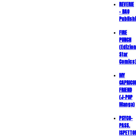
REVERIE
- BAO
Publish
FIRE
PUNCH
(Edizion
Star
Comics
MY
CAPRICO
FRIEND
(J-POP
Manga)
PSYCO-
PASS.
ISPETTO