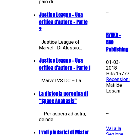
paio di…
...
Justice League - Una
critica d'autore - Parte
2
RYUKO -
BAO
Justice League of
Marvel Di Alessio…
Publishing
Justice League - Una
01-03-
critica d'autore - Parte 1
2018
Hits:15777
Recensioni
Marvel VS DC – La…
Matilde
Losani
La distopia ucronica di
“Space Anabasis"
...
Per aspera ad astra,
deinde…
Vai alla
I voli pindarici di Mister
Sezione