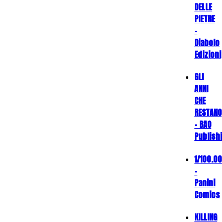
DELLE
PIETRE
-
Diabolo
Edizioni
GLI
ANNI
CHE
RESTANO
- BAO
Publish
1/100.0
-
Panini
Comics
KILLING