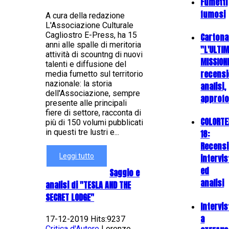
Fumetti
fumosi
A cura della redazione
L'Associazione Culturale
Cagliostro E-Press, ha 15
Cartona
anni alle spalle di meritoria
"L'ULTI
attività di scountng di nuovi
MISSION
talenti e diffusione del
recensi
media fumetto sul territorio
nazionale: la storia
analisi,
dell'Associazione, sempre
approfo
presente alle principali
fiere di settore, racconta di
COLORTE
più di 150 volumi pubblicati
in questi tre lustri e...
18:
Recensi
Leggi tutto
intervis
ed
Saggio e
analisi
analisi di "TESLA AND THE
SECRET LODGE"
Intervis
a
17-12-2019 Hits:9237
Critica d'Autore
Lorenzo