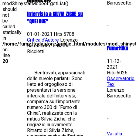
Barruscotto
modShinystatMedeot::getList()
should
Intervista a SILVIA ZICHE su
not
"QUEI DUE"
be
...
called
statically
01-01-2021 Hits:5708
in
Critica d'Autore
Lorenzo
/home/fumettodautore/public_html/modules/mod_shinys
Barruscotto e Dafne
Fumettiku
on
Riccietti
line
20
11-12-
2021
Hits:6026
Bentrovati, appassionati
Osservatorio
delle nuvole parlanti. Sono
Tex
lieto ed orgoglioso di
Lorenzo
presentarvi la versione
Barruscotto
integrale dell'intervista,
comparsa sull'importante
numero 300 di “Fumo di
China”, realizzata con la
...
mitica Silvia Ziche, che
ringrazio nuovamente.
Ritratto di Silvia Ziche,
Vai alla