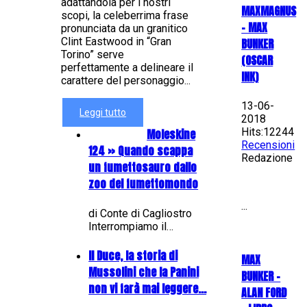
adattandola per i nostri
MAXMAGNUS
scopi, la celeberrima frase
– MAX
pronunciata da un granitico
Clint Eastwood in “Gran
BUNKER
Torino” serve
(OSCAR
perfettamente a delineare il
INK)
carattere del personaggio...
13-06-
Leggi tutto
2018
Hits:12244
Moleskine
Recensioni
124 » Quando scappa
Redazione
un fumettosauro dallo
zoo del fumettomondo
...
di Conte di Cagliostro
Interrompiamo il…
Il Duce, la storia di
MAX
Mussolini che la Panini
BUNKER –
non vi farà mai leggere...
ALAN FORD