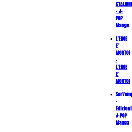
STALKIN
- J-
POP
Manga
L'EROE
E'
MORTO!
-
L'EROE
E'
MORTO!
SerVam
-
Edizioni
J-POP
Manga