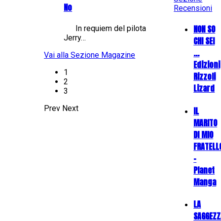
No
Recensioni
NON SO
In requiem del pilota
Jerry…
CHI SEI
...
Vai alla Sezione Magazine
Edizioni
1
Rizzoli
2
Lizard
3
Prev
Next
IL
MARITO
DI MIO
FRATELL
-
Planet
Manga
LA
SAGGEZZ