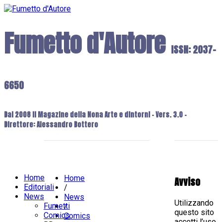
Fumetto d'Autore
ISSN: 2037-
6650
Dal 2008 il Magazine della Nona Arte e dintorni - Vers. 3.0 -
Direttore: Alessandro Bottero
Home
Home
Avviso
Editoriali
/
News
News
Utilizzando
Fumetti
/
questo sito
Comics
Comics
accetti l’uso