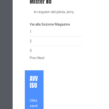
Mister No
In requiem del pilota Jerry…
Vai alla Sezione Magazine
1
2
3
Prev
Next
AVV
ISO
Utiliz
zand