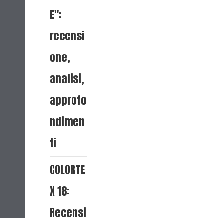
E":
recensi
one,
analisi,
approfo
ndimen
ti
COLORTE
X 18:
Recensi