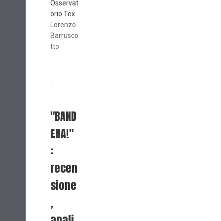
Osservat
orio Tex
Lorenzo
Barrusco
tto
...
"BAND
ERA!"
:
recen
sione
,
anali