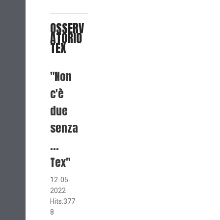
OSSERV
ATORIO
TEX
"Non
c'è
due
senza
...
Tex"
12-05-
2022
Hits:377
8