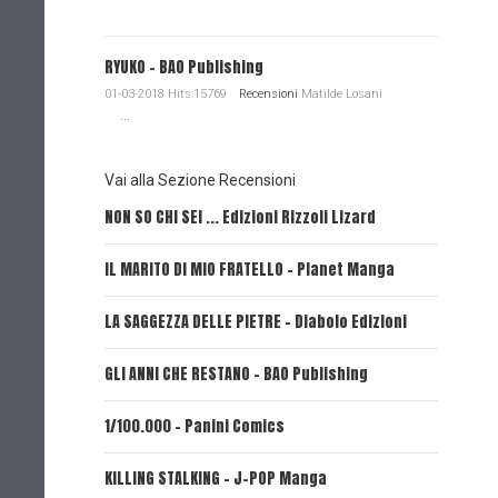
RYUKO - BAO Publishing
01-03-2018 Hits:15769
Recensioni
Matilde Losani
...
Vai alla Sezione Recensioni
NON SO CHI SEI ... Edizioni Rizzoli Lizard
L'EROE E
IL MARITO DI MIO FRATELLO - Planet Manga
SerVamp
LA SAGGEZZA DELLE PIETRE - Diabolo Edizioni
REVERIE 
GLI ANNI CHE RESTANO - BAO Publishing
FIRE PUN
1/100.000 - Panini Comics
MY CAPR
KILLING STALKING - J-POP Manga
PSYCO-P