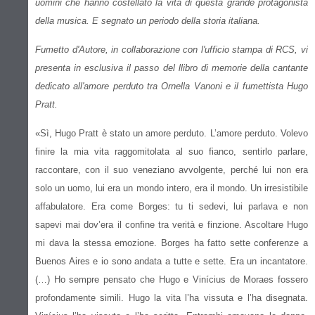
uomini che hanno costellato la vita di questa grande protagonista
della musica. E segnato un periodo della storia italiana.
Fumetto d'Autore, in collaborazione con l'ufficio stampa di RCS, vi
presenta in esclusiva il passo del llibro di memorie della cantante
dedicato all'amore perduto tra Ornella Vanoni e il fumettista Hugo
Pratt.
«Sì, Hugo Pratt è stato un amore perduto. L’amore perduto. Volevo
finire la mia vita raggomitolata al suo fianco, sentirlo parlare,
raccontare, con il suo veneziano avvolgente, perché lui non era
solo un uomo, lui era un mondo intero, era il mondo. Un irresistibile
affabulatore. Era come Borges: tu ti sedevi, lui parlava e non
sapevi mai dov’era il confine tra verità e finzione. Ascoltare Hugo
mi dava la stessa emozione. Borges ha fatto sette conferenze a
Buenos Aires e io sono andata a tutte e sette. Era un incantatore.
(…) Ho sempre pensato che Hugo e Vinícius de Moraes fossero
profondamente simili. Hugo la vita l’ha vissuta e l’ha disegnata.