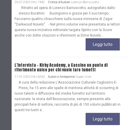
26-07-2020 Hits:7442
Critica d'Autore
Lorenzo Barruscotto
Ritratto ad opera di Lorenzo Barruscotto, autografato dallo
stesso Burattini. Buongiorno e grazie per il suo tempo.
Facciamo quattro chiacchiere sulla nuova miniserie di Zagor
“Darkwood Novels”. - Nel primo volume viene presentata ai lettori
questa nuova iniziativa editoriale targata Spirito con la Scure
anche con dotte citazioni e riferimenti ai Dime Novels...
Leggi tutto
L'Intervista - Kirby Academy, a Cassino un punto di
riferimento unico per chi vuole fare fumetti
17-01-2020 Hits:6263
Autori e Anteprime
Super User
A cura della redazione L'Associazione Culturale Cagliostro E-
Press, ha 15 anni alle spalle di meritoria attività di scountng di
nuovi talenti e diffusione del media fumetto sul territorio
nazionale: la storia dell'Associazione, sempre presente alle
principali fiere di settore, racconta di più di 150 volumi pubblicati in
questi tre lustri e...
Leggi tutto