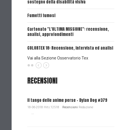
sostegno della disabilità visiva
UNA VOCE
Fumetti fumosi
UNA VOCE
Cartonato "L'ULTIMA MISSIONE": recensione,
analisi, approfondimenti
UNA VOCE
COLORTEX 18: Recensione, intervista ed analisi
Vai alla Sezione Osservatorio Tex
RECENSIONI
Il tango delle anime perse - Dylan Dog #379
18-06-2018 Hits:12518
Recensioni
Redazione
...