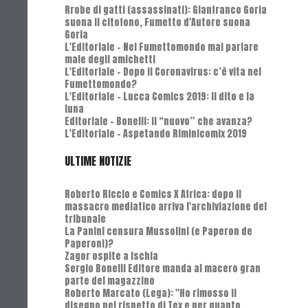
Rrobe di gatti (assassinati): Gianfranco Goria
suona il citofono, Fumetto d'Autore suona
Goria
L'Editoriale - Nel Fumettomondo mai parlare
male degli amichetti
L'Editoriale - Dopo il Coronavirus: c’è vita nel
Fumettomondo?
L'Editoriale - Lucca Comics 2019: Il dito e la
luna
Editoriale - Bonelli: il “nuovo” che avanza?
L'Editoriale - Aspetando Riminicomix 2019
ULTIME NOTIZIE
Roberto Riccio e Comics X Africa: dopo il
massacro mediatico arriva l'archiviazione del
tribunale
La Panini censura Mussolini (e Paperon de
Paperoni)?
Zagor ospite a Ischia
Sergio Bonelli Editore manda al macero gran
parte del magazzino
Roberto Marcato (Lega): "Ho rimosso il
disegno nel rispetto di Tex e per quanto