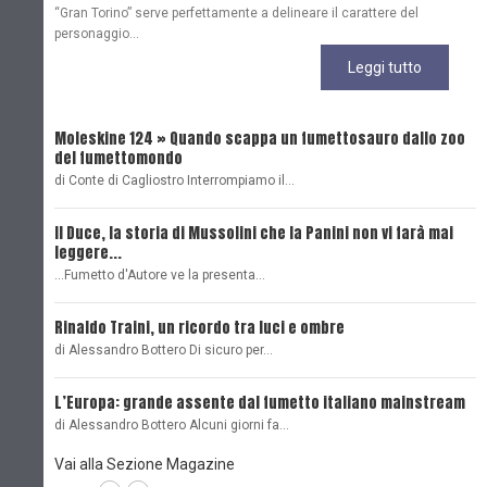
“Gran Torino” serve perfettamente a delineare il carattere del
personaggio...
Leggi tutto
Moleskine 124 » Quando scappa un fumettosauro dallo zoo
C
del fumettomondo
P
di Conte di Cagliostro Interrompiamo il…
D
Il Duce, la storia di Mussolini che la Panini non vi farà mai
L
leggere...
L
...Fumetto d'Autore ve la presenta…
L
Rinaldo Traini, un ricordo tra luci e ombre
L
di Alessandro Bottero Di sicuro per…
O
L’Europa: grande assente dal fumetto italiano mainstream
B
di Alessandro Bottero Alcuni giorni fa…
D
Vai alla Sezione Magazine