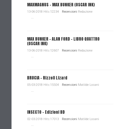
MAXMAGNUS – MAX BUNKER (OSCAR INK)
13-06-2018 Hits:12234
Recensioni
Redazione
...
MAX BUNKER – ALAN FORD – LIBRO QUATTRO
(OSCAR INK)
13-06-2018 Hits:12607
Recensioni
Redazione
...
BRUCIA - Rizzoli Lizard
05-03-2018 Hits:15504
Recensioni
Matilde Losani
...
INSECTO - Edizioni BD
02-03-2018 Hits:17013
Recensioni
Matilde Losani
...