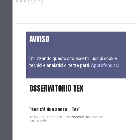
AVVISO
Utilizzando questo sito accetti l’uso di cookie
tecnici e analatici di terze parti.
Approfondisci
.
OSSERVATORIO TEX
"Non c'è due senza... Tex"
12-05-2022 Hits:3776
Osservatorio Tex
Lorenzo
Barruscotto
...