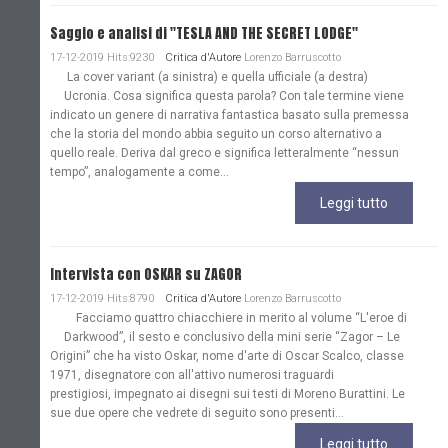
Saggio e analisi di "TESLA AND THE SECRET LODGE"
17-12-2019 Hits:9230
Critica d'Autore
Lorenzo Barruscotto
La cover variant (a sinistra) e quella ufficiale (a destra)
Ucronia. Cosa significa questa parola? Con tale termine viene
indicato un genere di narrativa fantastica basato sulla premessa
che la storia del mondo abbia seguito un corso alternativo a
quello reale. Deriva dal greco e significa letteralmente “nessun
tempo”, analogamente a come...
Leggi tutto
Intervista con OSKAR su ZAGOR
17-12-2019 Hits:8790
Critica d'Autore
Lorenzo Barruscotto
Facciamo quattro chiacchiere in merito al volume “L'eroe di
Darkwood”, il sesto e conclusivo della mini serie “Zagor – Le
Origini” che ha visto Oskar, nome d'arte di Oscar Scalco, classe
1971, disegnatore con all'attivo numerosi traguardi
prestigiosi, impegnato ai disegni sui testi di Moreno Burattini. Le
sue due opere che vedrete di seguito sono presenti...
Leggi tutto