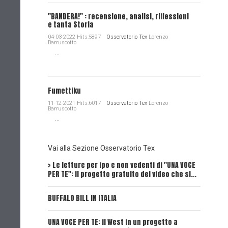
"BANDERA!" : recensione, analisi, riflessioni
e tanta Storia
04-03-2022 Hits:5897
Osservatorio Tex
Lorenzo
Barruscotto
...
Fumettiku
11-12-2021 Hits:6017
Osservatorio Tex
Lorenzo
Barruscotto
...
Vai alla Sezione Osservatorio Tex
> Le letture per ipo e non vedenti di "UNA VOCE
Intervi
PER TE": il progetto gratuito dei video che si…
Dick, Tex
BUFFALO BILL IN ITALIA
UNA VOCE
UNA VOCE PER TE: il West in un progetto a
UNA VOCE