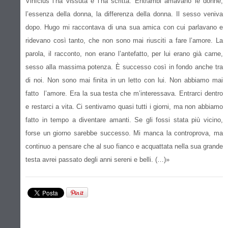
Vinícius l’ha vissuta e l’ha scritta. Entrambi amavano le donne,
l’essenza della donna, la differenza della donna. Il sesso veniva
dopo. Hugo mi raccontava di una sua amica con cui parlavano e
ridevano così tanto, che non sono mai riusciti a fare l’amore. La
parola, il racconto, non erano l’antefatto, per lui erano già carne,
sesso alla massima potenza. È successo così in fondo anche tra
di noi. Non sono mai finita in un letto con lui. Non abbiamo mai
fatto l’amore. Era la sua testa che m’interessava. Entrarci dentro
e restarci a vita. Ci sentivamo quasi tutti i giorni, ma non abbiamo
fatto in tempo a diventare amanti. Se gli fossi stata più vicino,
forse un giorno sarebbe successo. Mi manca la controprova, ma
continuo a pensare che al suo fianco e acquattata nella sua grande
testa avrei passato degli anni sereni e belli. (…)»