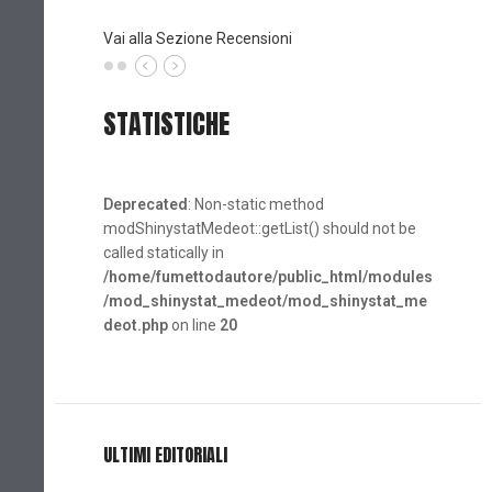
(Planet
Vai alla Sezione Recensioni
STATISTICHE
Deprecated
: Non-static method
modShinystatMedeot::getList() should not be
called statically in
/home/fumettodautore/public_html/modules
/mod_shinystat_medeot/mod_shinystat_me
deot.php
on line
20
ULTIMI EDITORIALI