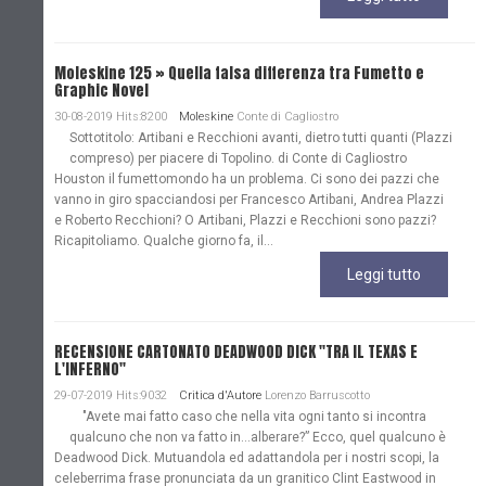
Moleskine 125 » Quella falsa differenza tra Fumetto e
Graphic Novel
30-08-2019 Hits:8200
Moleskine
Conte di Cagliostro
Sottotitolo: Artibani e Recchioni avanti, dietro tutti quanti (Plazzi
compreso) per piacere di Topolino. di Conte di Cagliostro
Houston il fumettomondo ha un problema. Ci sono dei pazzi che
vanno in giro spacciandosi per Francesco Artibani, Andrea Plazzi
e Roberto Recchioni? O Artibani, Plazzi e Recchioni sono pazzi?
Ricapitoliamo. Qualche giorno fa, il...
Leggi tutto
RECENSIONE CARTONATO DEADWOOD DICK "TRA IL TEXAS E
L'INFERNO"
29-07-2019 Hits:9032
Critica d'Autore
Lorenzo Barruscotto
"Avete mai fatto caso che nella vita ogni tanto si incontra
qualcuno che non va fatto in…alberare?” Ecco, quel qualcuno è
Deadwood Dick. Mutuandola ed adattandola per i nostri scopi, la
celeberrima frase pronunciata da un granitico Clint Eastwood in