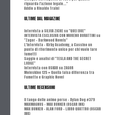
riguarda l'azione legale..."
Addio a Rinaldo Traini
ULTIME DAL MAGAZINE
Intervista a SILVIA ZICHE su "QUEI DUE"
INTERVISTA ESCLUSIVA CON MORENO BURATTINI su
"Zagor - Darkwood Novels"
L'Intervista - Kirby Academy, a Cassino un
punto di riferimento unico per chi vuole fare
fumetti
Saggio e analisi di "TESLA AND THE SECRET
LODGE"
Intervista con OSKAR su ZAGOR
Moleskine 125 » Quella falsa differenza tra
Fumetto e Graphic Novel
ULTIME RECENSIONI
Il tango delle anime perse - Dylan Dog #379
MAXMAGNUS – MAX BUNKER (OSCAR INK)
MAX BUNKER – ALAN FORD – LIBRO QUATTRO (OSCAR
INK)