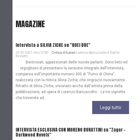
MAGAZINE
Intervista a SILVIA ZICHE su "QUEI DUE"
01-01-2021 Hits:5700
Critica d'Autore
Lorenzo Barruscotto e Dafne
Riccietti
Bentrovati, appassionati delle nuvole parlanti. Sono lieto ed
orgoglioso di presentarvi la versione integrale dell'intervista,
comparsa sull'importante numero 300 di “Fumo di China”,
realizzata con la mitica Silvia Ziche, che ringrazio nuovamente.
Ritratto di Silvia Ziche, visionato anche dall'artista prima della
pubblicazione, ad opera di Lorenzo Barruscotto. Le tre vignette
che troverete ad...
Leggi tutto
INTERVISTA ESCLUSIVA CON MORENO BURATTINI su "Zagor -
Darkwood Novels"