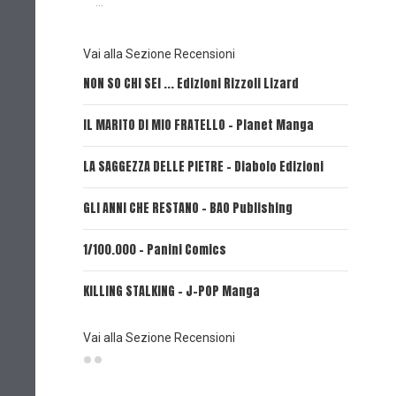
...
Vai alla Sezione Recensioni
NON SO CHI SEI ... Edizioni Rizzoli Lizard
L'EROE E
IL MARITO DI MIO FRATELLO - Planet Manga
SerVamp
LA SAGGEZZA DELLE PIETRE - Diabolo Edizioni
REVERIE 
GLI ANNI CHE RESTANO - BAO Publishing
FIRE PUN
1/100.000 - Panini Comics
MY CAPR
KILLING STALKING - J-POP Manga
PSYCO-P
(Planet
Vai alla Sezione Recensioni