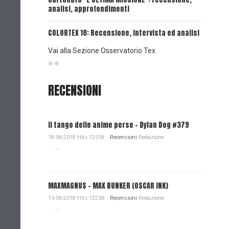
analisi, approfondimenti
UNA VOCE
COLORTEX 18: Recensione, intervista ed analisi
Vai alla Sezione Osservatorio Tex
RECENSIONI
Il tango delle anime perse - Dylan Dog #379
18-06-2018 Hits:12518
Recensioni
Redazione
...
MAXMAGNUS – MAX BUNKER (OSCAR INK)
13-06-2018 Hits:12236
Recensioni
Redazione
...