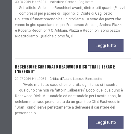
30-08-2019 Hits:8201
Moleskine
Conte di Cagliostro
Sottotitolo: Artibani e Recchioni avanti, dietro tutti quanti (Plazzi
compreso) per piacere di Topolino. di Conte di Cagliostro
Houston il fumettomondo ha un problema. Ci sono dei pazzi che
vanno in giro spacciandosi per Francesco Artibani, Andrea Plazzi
e Roberto Recchioni? O Artibani, Plazzi e Recchioni sono pazzi?
Ricapitoliamo. Qualche giorno fa, il...
Leggi tutto
RECENSIONE CARTONATO DEADWOOD DICK "TRA IL TEXAS E
L'INFERNO"
29-07-2019 Hits:9034
Critica d'Autore
Lorenzo Barruscotto
"Avete mai fatto caso che nella vita ogni tanto si incontra
qualcuno che non va fatto in…alberare?” Ecco, quel qualcuno è
Deadwood Dick. Mutuandola ed adattandola per i nostri scopi, la
celeberrima frase pronunciata da un granitico Clint Eastwood in
“Gran Torino” serve perfettamente a delineare il carattere del
personaggio...
Leggi tutto