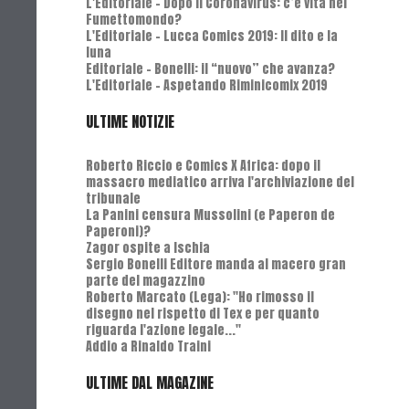
L'Editoriale - Dopo il Coronavirus: c’è vita nel
Fumettomondo?
L'Editoriale - Lucca Comics 2019: Il dito e la
luna
Editoriale - Bonelli: il “nuovo” che avanza?
L'Editoriale - Aspetando Riminicomix 2019
ULTIME NOTIZIE
Roberto Riccio e Comics X Africa: dopo il
massacro mediatico arriva l'archiviazione del
tribunale
La Panini censura Mussolini (e Paperon de
Paperoni)?
Zagor ospite a Ischia
Sergio Bonelli Editore manda al macero gran
parte del magazzino
Roberto Marcato (Lega): "Ho rimosso il
disegno nel rispetto di Tex e per quanto
riguarda l'azione legale..."
Addio a Rinaldo Traini
ULTIME DAL MAGAZINE