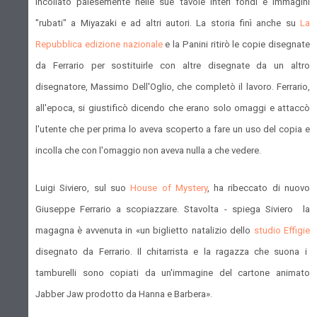
incollato palesemente nelle sue tavole interi fondi e immagini
"rubati" a Miyazaki e ad altri autori. La storia finì anche su
La
Repubblica edizione nazionale
e la Panini ritirò le copie disegnate
da Ferrario per sostituirle con altre disegnate da un altro
disegnatore, Massimo Dell'Oglio, che completò il lavoro. Ferrario,
all'epoca, si giustificò dicendo che erano solo omaggi e attaccò
l'utente che per prima lo aveva scoperto a fare un uso del copia e
incolla che con l'omaggio non aveva nulla a che vedere.
Luigi Siviero, sul suo
House of Mystery
, ha ribeccato di nuovo
Giuseppe Ferrario a scopiazzare. Stavolta - spiega Siviero la
magagna è avvenuta in «un biglietto natalizio dello
studio Effigie
disegnato da Ferrario. Il chitarrista e la ragazza che suona i
tamburelli sono copiati da un'immagine del cartone animato
Jabber Jaw prodotto da Hanna e Barbera».