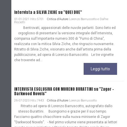
Intervista a SILVIA ZICHE su "QUEI DUE"
01-01-2021 Hits:5701
Critica d'Autore
Lorenzo Barruscotto e Dafne
Riccietti
Bentrovati, appassionati delle nuvole parlanti. Sono lieto ed
orgoglioso di presentarvi la versione integrale dell'intervista,
comparsa sull'importante numero 300 di “Fumo di China”,
realizzata con la mitica Silvia Ziche, che ringrazio nuovamente.
Ritratto di Silvia Ziche, visionato anche dall'artista prima della
pubblicazione, ad opera di Lorenzo Barruscotto. Le tre vignette
che troverete ad...
Leggi tutto
INTERVISTA ESCLUSIVA CON MORENO BURATTINI su "Zagor -
Darkwood Novels"
26-07-2020 Hits:7443
Critica d'Autore
Lorenzo Barruscotto
Ritratto ad opera di Lorenzo Barruscotto, autografato dallo
stesso Burattini. Buongiorno e grazie per il suo tempo.
Facciamo quattro chiacchiere sulla nuova miniserie di Zagor
“Darkwood Novels”. - Nel primo volume viene presentata ai lettori