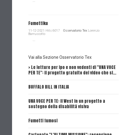
...
Fumettiku
11-12-2021 Hits:6017
Osservatorio Tex
Lorenzo
Barruscotto
...
Vai alla Sezione Osservatorio Tex
> Le letture per ipo e non vedenti di "UNA VOCE
Intervi
PER TE": il progetto gratuito dei video che si…
Dick, Tex
BUFFALO BILL IN ITALIA
UNA VOCE
UNA VOCE PER TE: il West in un progetto a
UNA VOCE
sostegno della disabilità visiva
UNA VOCE
Fumetti fumosi
UNA VOCE
Cartonato "L'ULTIMA MISSIONE": recensione,