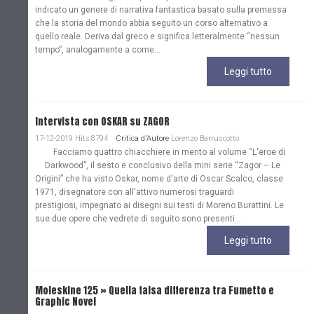
indicato un genere di narrativa fantastica basato sulla premessa
che la storia del mondo abbia seguito un corso alternativo a
quello reale. Deriva dal greco e significa letteralmente “nessun
tempo”, analogamente a come...
Leggi tutto
Intervista con OSKAR su ZAGOR
17-12-2019 Hits:8794
Critica d'Autore
Lorenzo Barruscotto
Facciamo quattro chiacchiere in merito al volume “L'eroe di
Darkwood”, il sesto e conclusivo della mini serie “Zagor – Le
Origini” che ha visto Oskar, nome d'arte di Oscar Scalco, classe
1971, disegnatore con all'attivo numerosi traguardi
prestigiosi, impegnato ai disegni sui testi di Moreno Burattini. Le
sue due opere che vedrete di seguito sono presenti...
Leggi tutto
Moleskine 125 » Quella falsa differenza tra Fumetto e
Graphic Novel