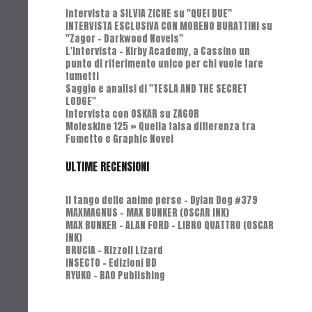
Intervista a SILVIA ZICHE su "QUEI DUE"
INTERVISTA ESCLUSIVA CON MORENO BURATTINI su
"Zagor - Darkwood Novels"
L'Intervista - Kirby Academy, a Cassino un
punto di riferimento unico per chi vuole fare
fumetti
Saggio e analisi di "TESLA AND THE SECRET
LODGE"
Intervista con OSKAR su ZAGOR
Moleskine 125 » Quella falsa differenza tra
Fumetto e Graphic Novel
ULTIME RECENSIONI
Il tango delle anime perse - Dylan Dog #379
MAXMAGNUS – MAX BUNKER (OSCAR INK)
MAX BUNKER – ALAN FORD – LIBRO QUATTRO (OSCAR
INK)
BRUCIA - Rizzoli Lizard
INSECTO - Edizioni BD
RYUKO - BAO Publishing