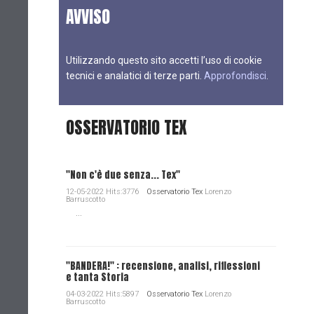
AVVISO
Utilizzando questo sito accetti l’uso di cookie
tecnici e analatici di terze parti.
Approfondisci
.
OSSERVATORIO TEX
"Non c'è due senza... Tex"
12-05-2022 Hits:3776
Osservatorio Tex
Lorenzo
Barruscotto
...
"BANDERA!" : recensione, analisi, riflessioni
e tanta Storia
04-03-2022 Hits:5897
Osservatorio Tex
Lorenzo
Barruscotto