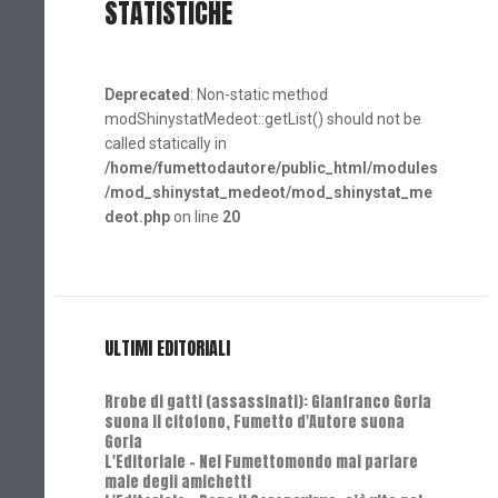
STATISTICHE
Deprecated
: Non-static method
modShinystatMedeot::getList() should not be
called statically in
/home/fumettodautore/public_html/modules
/mod_shinystat_medeot/mod_shinystat_me
deot.php
on line
20
ULTIMI EDITORIALI
Rrobe di gatti (assassinati): Gianfranco Goria
suona il citofono, Fumetto d'Autore suona
Goria
L'Editoriale - Nel Fumettomondo mai parlare
male degli amichetti