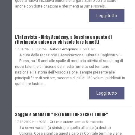
questa nuova iniziativa editoriale targata Spirito con la Scure
anche con dotte citazioni e riferimenti ai Dime Novels...
Leggi tutto
L'Intervista - Kirby Academy, a Cassino un punto di
riferimento unico per chi vuole fare fumetti
17-01-2020 Hits:6264
Autori e Anteprime
Super User
A cura della redazione L'Associazione Culturale Cagliostro E-
Press, ha 15 anni alle spalle di meritoria attività di scountng di
nuovi talenti e diffusione del media fumetto sul territorio
nazionale: la storia dell'Associazione, sempre presente alle
principali fiere di settore, racconta di più di 150 volumi pubblicati in
questi tre lustri e...
Leggi tutto
Saggio e analisi di "TESLA AND THE SECRET LODGE"
17-12-2019 Hits:9232
Critica d'Autore
Lorenzo Barruscotto
La cover variant (a sinistra) e quella ufficiale (a destra)
Ucronia. Cosa significa questa parola? Con tale termine viene