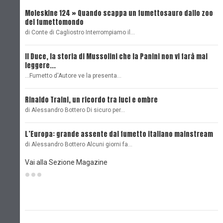
Moleskine 124 » Quando scappa un fumettosauro dallo zoo
C
del fumettomondo
P
di Conte di Cagliostro Interrompiamo il…
D
Il Duce, la storia di Mussolini che la Panini non vi farà mai
L
leggere...
L
...Fumetto d'Autore ve la presenta…
L
Rinaldo Traini, un ricordo tra luci e ombre
L
di Alessandro Bottero Di sicuro per…
O
L’Europa: grande assente dal fumetto italiano mainstream
B
di Alessandro Bottero Alcuni giorni fa…
D
Vai alla Sezione Magazine