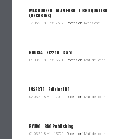
MAX BUNKER – ALAN FORD – LIBRO QUATTRO
(OSCAR INK)
13-06-2018 Hits:12607
Recensioni
Redazione
...
BRUCIA - Rizzoli Lizard
05-03-2018 Hits:15511
Recensioni
Matilde Losani
...
INSECTO - Edizioni BD
02-03-2018 Hits:17014
Recensioni
Matilde Losani
...
RYUKO - BAO Publishing
01-03-2018 Hits:15770
Recensioni
Matilde Losani