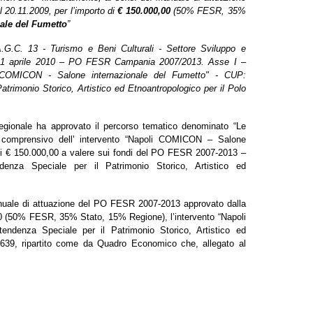
 20.11.2009, per l’importo di
€ 150.000,00
(50% FESR, 35%
ale del Fumetto
”
.G.C. 13 - Turismo e Beni Culturali - Settore Sviluppo e
el 21 aprile 2010 – PO FESR Campania 2007/2013. Asse I –
li COMICON - Salone internazionale del Fumetto" - CUP:
trimonio Storico, Artistico ed Etnoantropologico per il Polo
egionale
ha approvato il percorso tematico denominato “Le
, comprensivo dell’ intervento “Napoli COMICON – Salone
i €
150.000,00 a
valere sui fondi del PO FESR 2007-2013 –
ndenza Speciale
per il Patrimonio Storico, Artistico ed
Manuale di attuazione del PO FESR
2007-2013
approvato dalla
,00 (50% FESR, 35% Stato, 15% Regione), l’intervento “Napoli
endenza Speciale per il Patrimonio Storico, Artistico ed
80639, ripartito come da Quadro Economico che, allegato al