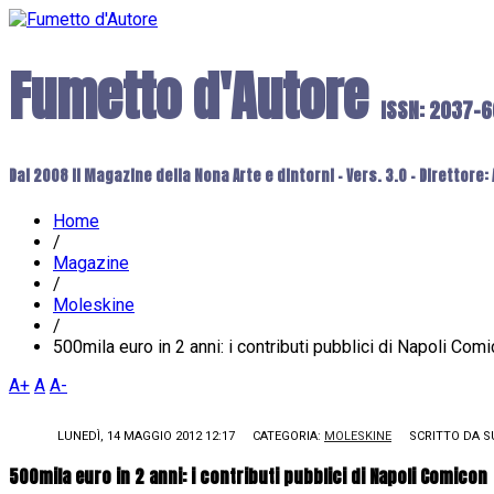
Fumetto d'Autore
ISSN: 2037-
Dal 2008 il Magazine della Nona Arte e dintorni - Vers. 3.0 - Direttore
Home
/
Magazine
/
Moleskine
/
500mila euro in 2 anni: i contributi pubblici di Napoli Com
A+
A
A-
LUNEDÌ, 14 MAGGIO 2012 12:17
CATEGORIA:
MOLESKINE
SCRITTO DA
S
500mila euro in 2 anni: i contributi pubblici di Napoli Comicon