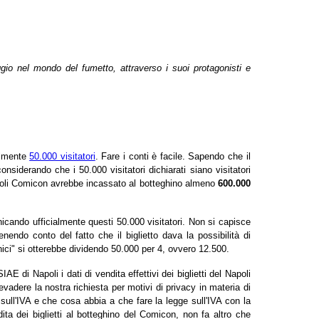
ggio nel mondo del fumetto, attraverso i suoi protagonisti e
almente
50.000 visitatori
. Fare i conti è facile. Sapendo che il
siderando che i 50.000 visitatori dichiarati siano visitatori
apoli Comicon avrebbe incassato al botteghino almeno
600.000
cando ufficialmente questi 50.000 visitatori. Non si capisce
enendo conto del fatto che il biglietto dava la possibilità di
"unici" si otterebbe dividendo 50.000 per 4, ovvero 12.500.
E di Napoli i dati di vendita effettivi dei biglietti del Napoli
dere la nostra richiesta per motivi di privacy in materia di
ull'IVA e che cosa abbia a che fare la legge sull'IVA con la
a dei biglietti al botteghino del Comicon, non fa altro che