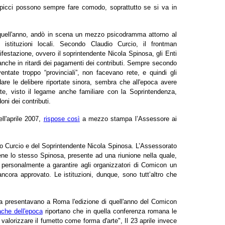
picci possono sempre fare comodo, soprattutto se si va in
 di quell'anno, andò in scena un mezzo psicodramma attorno al
 istituzioni locali. Secondo Claudio Curcio, il frontman
ifestazione, ovvero il soprintendente Nicola Spinosa, gli Enti
nche in ritardi dei pagamenti dei contributi. Sempre secondo
ventate troppo “provinciali”, non facevano rete, e quindi gli
are le delibere riportate sinora, sembra che all'epoca avere
ate, visto il legame anche familiare con
la Soprintendenza
,
ni dei contributi.
ll'aprile 2007,
rispose così
a mezzo stampa l’Assessore ai
io Curcio e del Soprintendente Nicola Spinosa. L’Assessorato
ne lo stesso Spinosa, presente ad una riunione nella quale,
personalmente a garantire agli organizzatori di Comicon un
ncora approvato. Le istituzioni, dunque, sono tutt’altro che
sa presentavano a Roma l'edizione di quell'anno del Comicon
ache dell'epoca
riportano che in quella conferenza romana le
 valorizzare il fumetto come forma d'arte", Il 23 aprile invece