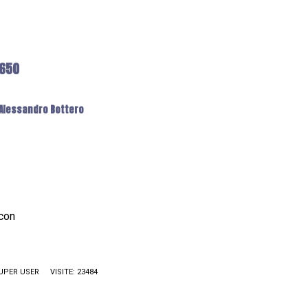
6650
: Alessandro Bottero
icon
UPER USER
VISITE: 23484