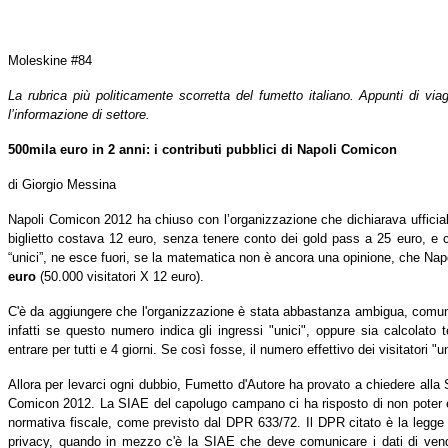
Moleskine #84
La rubrica più politicamente scorretta del fumetto italiano. Appunti di via
l’informazione di settore.
500mila euro in 2 anni: i contributi pubblici di Napoli Comicon
di Giorgio Messina
Napoli Comicon
2012 ha
chiuso con l’organizzazione che dichiarava uffici
biglietto costava 12 euro, senza tenere conto dei gold pass a 25 euro, e con
“unici”, ne esce fuori, se la matematica non è ancora una opinione, che N
euro
(50.000 visitatori X 12 euro).
C'è da aggiungere che l'organizzazione è stata abbastanza ambigua, comuni
infatti se questo numero indica gli ingressi "unici", oppure sia calcolato t
entrare per tutti e 4 giorni. Se così fosse, il numero effettivo dei visitatori 
Allora per levarci ogni dubbio, Fumetto d'Autore ha provato a chiedere alla SIA
Comicon 2012. La SIAE del capolugo campano ci ha risposto di non poter eva
normativa fiscale, come previsto dal DPR 633/72. Il DPR citato è la legge s
privacy, quando in mezzo c'è la SIAE che deve comunicare i dati di vendit