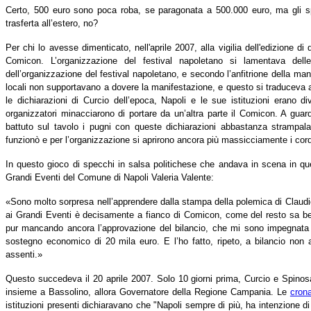
Certo, 500 euro sono poca roba, se paragonata a 500.000 euro, ma gli s
trasferta all’estero, no?
Per chi lo avesse dimenticato, nell'aprile 2007, alla vigilia dell'edizione
Comicon. L’organizzazione del festival napoletano si lamentava delle
dell’organizzazione del festival napoletano, e secondo l’anfitrione della man
locali non supportavano a dovere la manifestazione, e questo si traduceva a
le dichiarazioni di Curcio dell’epoca, Napoli e le sue istituzioni erano di
organizzatori minacciarono di portare da un’altra parte il Comicon. A guard
battuto sul tavolo i pugni con queste dichiarazioni abbastanza strampal
funzionò e per l’organizzazione si aprirono ancora più massicciamente i cordo
In questo gioco di specchi in salsa politichese che andava in scena in que
Grandi Eventi del Comune di Napoli Valeria Valente:
«Sono molto sorpresa nell’apprendere dalla stampa della polemica di Claud
ai Grandi Eventi è decisamente a fianco di Comicon, come del resto sa be
pur mancando ancora l’approvazione del bilancio, che mi sono impegnata 
sostegno economico di 20 mila euro. E l’ho fatto, ripeto, a bilancio non a
assenti.»
Questo succedeva il 20 aprile 2007. Solo 10 giorni prima, Curcio e Spino
insieme a Bassolino, allora Governatore della Regione Campania. Le
cron
istituzioni presenti dichiaravano che "Napoli sempre di più, ha intenzione di