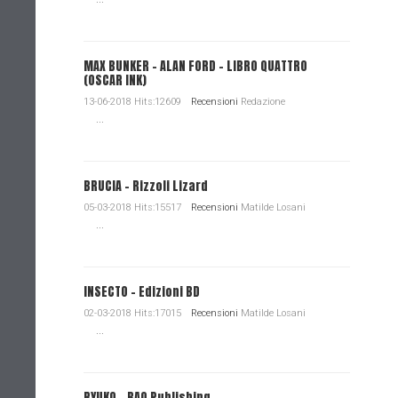
MAX BUNKER – ALAN FORD – LIBRO QUATTRO
(OSCAR INK)
13-06-2018 Hits:12609
Recensioni
Redazione
...
BRUCIA - Rizzoli Lizard
05-03-2018 Hits:15517
Recensioni
Matilde Losani
...
INSECTO - Edizioni BD
02-03-2018 Hits:17015
Recensioni
Matilde Losani
...
RYUKO - BAO Publishing