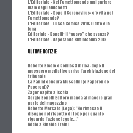
L'Editoriale - Nel Fumettomondo mai parlare
male degli amichetti
L'Editoriale - Dopo il Coronavirus: c’è vita nel
Fumettomondo?
L'Editoriale - Lucca Comics 2019: Il dito e la
luna
Editoriale - Bonelli: il “nuovo” che avanza?
L'Editoriale - Aspetando Riminicomix 2019
ULTIME NOTIZIE
Roberto Riccio e Comics X Africa: dopo il
massacro mediatico arriva l'archiviazione del
tribunale
La Panini censura Mussolini (e Paperon de
Paperoni)?
Zagor ospite a Ischia
Sergio Bonelli Editore manda al macero gran
parte del magazzino
Roberto Marcato (Lega): "Ho rimosso il
disegno nel rispetto di Tex e per quanto
riguarda l'azione legale..."
Addio a Rinaldo Traini