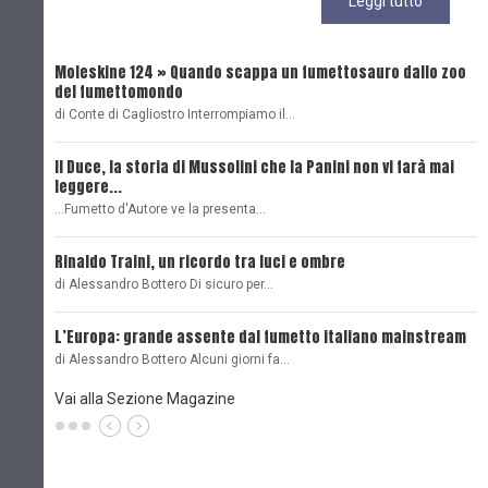
Leggi tutto
Moleskine 124 » Quando scappa un fumettosauro dallo zoo
C
del fumettomondo
P
di Conte di Cagliostro Interrompiamo il…
D
Il Duce, la storia di Mussolini che la Panini non vi farà mai
L
leggere...
L
...Fumetto d'Autore ve la presenta…
L
Rinaldo Traini, un ricordo tra luci e ombre
L
di Alessandro Bottero Di sicuro per…
O
L’Europa: grande assente dal fumetto italiano mainstream
B
di Alessandro Bottero Alcuni giorni fa…
D
Vai alla Sezione Magazine