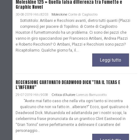
Moleskine 125 » Quella falsa differenza tra Fumetto e
Graphic Novel
30-08-2019 Hits:8203
Moleskine
Conte di Cagliostro
Sottotitolo: Artibani e Recchioni avanti, dietro tutti quanti (Plazzi
compreso) per piacere di Topolino. di Conte di Cagliostro
Houston il fumettomondo ha un problema. Ci sono dei pazzi che
vanno in giro spacciandosi per Francesco Artibani, Andrea Plazzi
e Roberto Recchioni? O Artibani, Plazzi e Recchioni sono pazzi?
Ricapitoliamo. Qualche giorno fa, il...
Leggi tutto
RECENSIONE CARTONATO DEADWOOD DICK "TRA IL TEXAS E
L'INFERNO"
29-07-2019 Hits:9038
Critica d'Autore
Lorenzo Barruscotto
"Avete mai fatto caso che nella vita ogni tanto si incontra
qualcuno che non va fatto in…alberare?” Ecco, quel qualcuno è
Deadwood Dick. Mutuandola ed adattandola per i nostri scopi, la
celeberrima frase pronunciata da un granitico Clint Eastwood in
“Gran Torino” serve perfettamente a delineare il carattere del
personaggio...