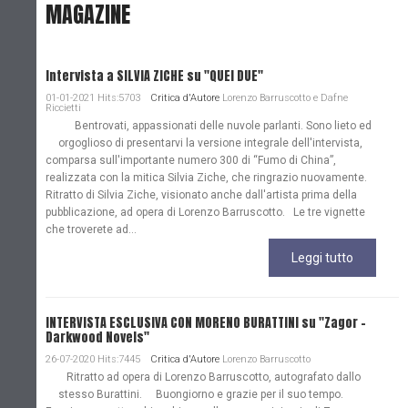
MAGAZINE
Intervista a SILVIA ZICHE su "QUEI DUE"
01-01-2021 Hits:5703
Critica d'Autore
Lorenzo Barruscotto e Dafne
Riccietti
Bentrovati, appassionati delle nuvole parlanti. Sono lieto ed
orgoglioso di presentarvi la versione integrale dell'intervista,
comparsa sull'importante numero 300 di “Fumo di China”,
realizzata con la mitica Silvia Ziche, che ringrazio nuovamente.
Ritratto di Silvia Ziche, visionato anche dall'artista prima della
pubblicazione, ad opera di Lorenzo Barruscotto. Le tre vignette
che troverete ad...
Leggi tutto
INTERVISTA ESCLUSIVA CON MORENO BURATTINI su "Zagor -
Darkwood Novels"
26-07-2020 Hits:7445
Critica d'Autore
Lorenzo Barruscotto
Ritratto ad opera di Lorenzo Barruscotto, autografato dallo
stesso Burattini. Buongiorno e grazie per il suo tempo.