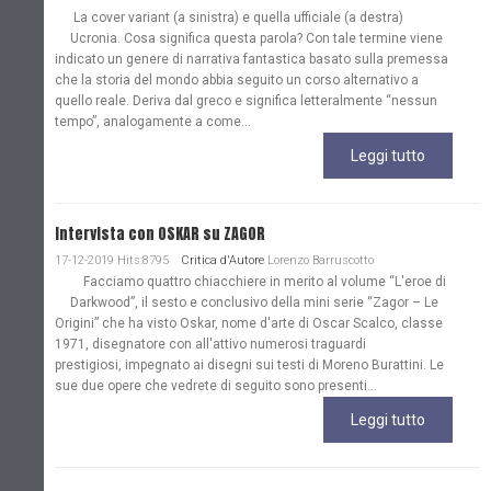
La cover variant (a sinistra) e quella ufficiale (a destra)
Ucronia. Cosa significa questa parola? Con tale termine viene
indicato un genere di narrativa fantastica basato sulla premessa
che la storia del mondo abbia seguito un corso alternativo a
quello reale. Deriva dal greco e significa letteralmente “nessun
tempo”, analogamente a come...
Leggi tutto
Intervista con OSKAR su ZAGOR
17-12-2019 Hits:8795
Critica d'Autore
Lorenzo Barruscotto
Facciamo quattro chiacchiere in merito al volume “L'eroe di
Darkwood”, il sesto e conclusivo della mini serie “Zagor – Le
Origini” che ha visto Oskar, nome d'arte di Oscar Scalco, classe
1971, disegnatore con all'attivo numerosi traguardi
prestigiosi, impegnato ai disegni sui testi di Moreno Burattini. Le
sue due opere che vedrete di seguito sono presenti...
Leggi tutto