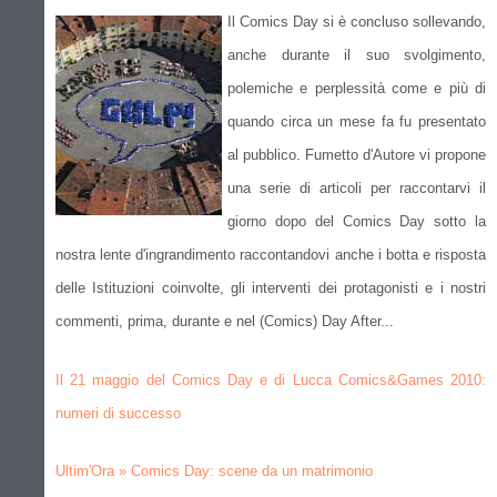
Il Comics Day si è concluso sollevando,
anche durante il suo svolgimento,
polemiche e perplessità come e più di
quando circa un mese fa fu presentato
al pubblico. Fumetto d'Autore vi propone
una serie di articoli per raccontarvi il
giorno dopo del Comics Day sotto la
nostra lente d'ingrandimento raccontandovi anche i botta e risposta
delle Istituzioni coinvolte, gli interventi dei protagonisti e i nostri
commenti, prima, durante e nel (Comics) Day After...
Il 21 maggio del Comics Day e di Lucca Comics&Games 2010:
numeri di successo
Ultim'Ora » Comics Day: scene da un matrimonio