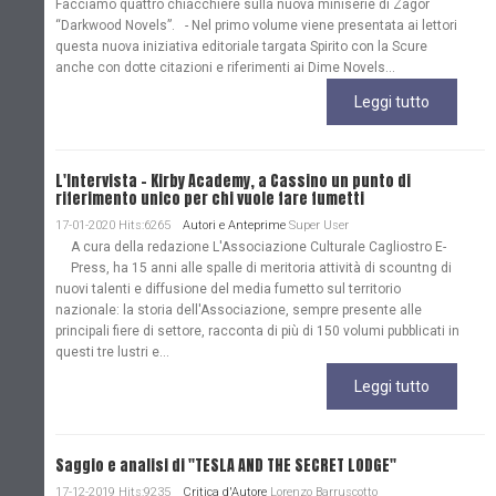
Facciamo quattro chiacchiere sulla nuova miniserie di Zagor
“Darkwood Novels”. - Nel primo volume viene presentata ai lettori
questa nuova iniziativa editoriale targata Spirito con la Scure
anche con dotte citazioni e riferimenti ai Dime Novels...
Leggi tutto
L'Intervista - Kirby Academy, a Cassino un punto di
riferimento unico per chi vuole fare fumetti
17-01-2020 Hits:6265
Autori e Anteprime
Super User
A cura della redazione L'Associazione Culturale Cagliostro E-
Press, ha 15 anni alle spalle di meritoria attività di scountng di
nuovi talenti e diffusione del media fumetto sul territorio
nazionale: la storia dell'Associazione, sempre presente alle
principali fiere di settore, racconta di più di 150 volumi pubblicati in
questi tre lustri e...
Leggi tutto
Saggio e analisi di "TESLA AND THE SECRET LODGE"
17-12-2019 Hits:9235
Critica d'Autore
Lorenzo Barruscotto