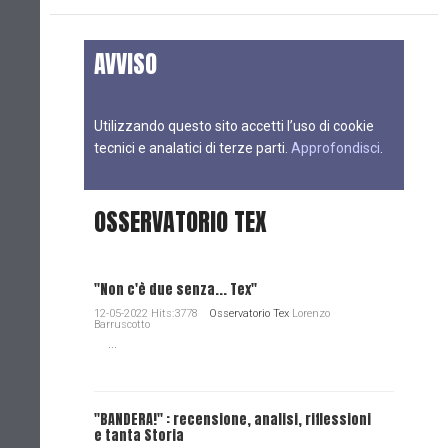
AVVISO
Utilizzando questo sito accetti l’uso di cookie
tecnici e analatici di terze parti.
Approfondisci
.
OSSERVATORIO TEX
"Non c'è due senza... Tex"
12-05-2022 Hits:3778
Osservatorio Tex
Lorenzo
Barruscotto
...
"BANDERA!" : recensione, analisi, riflessioni
e tanta Storia