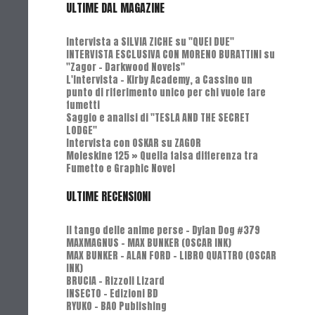
ULTIME DAL MAGAZINE
Intervista a SILVIA ZICHE su "QUEI DUE"
INTERVISTA ESCLUSIVA CON MORENO BURATTINI su
"Zagor - Darkwood Novels"
L'Intervista - Kirby Academy, a Cassino un
punto di riferimento unico per chi vuole fare
fumetti
Saggio e analisi di "TESLA AND THE SECRET
LODGE"
Intervista con OSKAR su ZAGOR
Moleskine 125 » Quella falsa differenza tra
Fumetto e Graphic Novel
ULTIME RECENSIONI
Il tango delle anime perse - Dylan Dog #379
MAXMAGNUS – MAX BUNKER (OSCAR INK)
MAX BUNKER – ALAN FORD – LIBRO QUATTRO (OSCAR
INK)
BRUCIA - Rizzoli Lizard
INSECTO - Edizioni BD
RYUKO - BAO Publishing