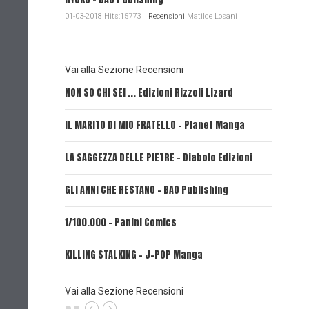
01-03-2018 Hits:15773
Recensioni
Matilde Losani
...
Vai alla Sezione Recensioni
NON SO CHI SEI ... Edizioni Rizzoli Lizard
L'EROE E
IL MARITO DI MIO FRATELLO - Planet Manga
SerVamp
LA SAGGEZZA DELLE PIETRE - Diabolo Edizioni
REVERIE 
GLI ANNI CHE RESTANO - BAO Publishing
FIRE PUN
1/100.000 - Panini Comics
MY CAPR
KILLING STALKING - J-POP Manga
PSYCO-P
(Planet
Vai alla Sezione Recensioni