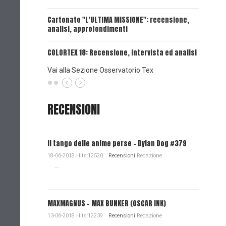
UNA VOCE
Cartonato "L'ULTIMA MISSIONE": recensione,
analisi, approfondimenti
UNA VOCE
COLORTEX 18: Recensione, intervista ed analisi
Vai alla Sezione Osservatorio Tex
RECENSIONI
Il tango delle anime perse - Dylan Dog #379
18-06-2018 Hits:12520
Recensioni
Redazione
...
MAXMAGNUS – MAX BUNKER (OSCAR INK)
13-06-2018 Hits:12239
Recensioni
Redazione
...