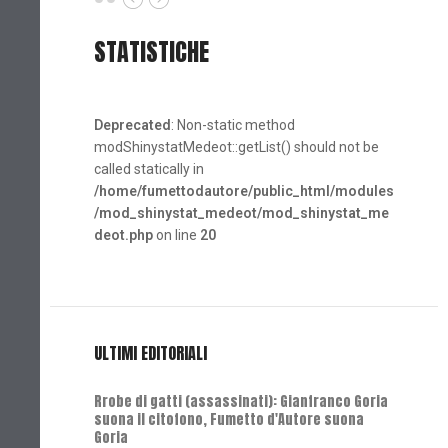
STATISTICHE
Deprecated
: Non-static method
modShinystatMedeot::getList() should not be
called statically in
/home/fumettodautore/public_html/modules
/mod_shinystat_medeot/mod_shinystat_me
deot.php
on line
20
ULTIMI EDITORIALI
Rrobe di gatti (assassinati): Gianfranco Goria
suona il citofono, Fumetto d'Autore suona
Goria