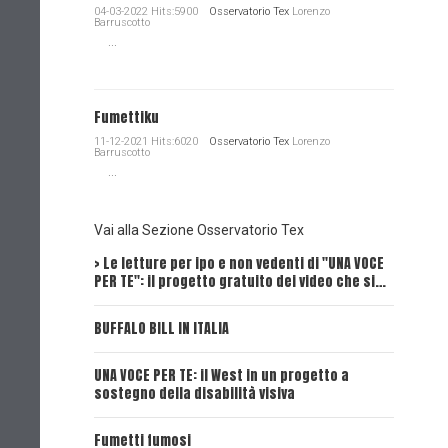
04-03-2022 Hits:5900
Osservatorio Tex
Lorenzo
Barruscotto
...
Fumettiku
11-12-2021 Hits:6020
Osservatorio Tex
Lorenzo
Barruscotto
...
Vai alla Sezione Osservatorio Tex
> Le letture per ipo e non vedenti di "UNA VOCE
Intervi
PER TE": il progetto gratuito dei video che si…
Dick, Tex
BUFFALO BILL IN ITALIA
UNA VOCE
UNA VOCE PER TE: il West in un progetto a
UNA VOCE
sostegno della disabilità visiva
UNA VOCE
Fumetti fumosi